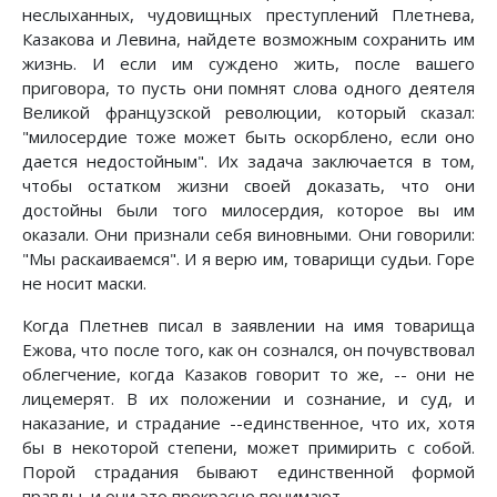
неслыханных, чудовищных преступлений Плетнева,
Казакова и Левина, найдете возможным сохранить им
жизнь. И если им суждено жить, после вашего
приговора, то пусть они помнят слова одного деятеля
Великой французской революции, который сказал:
"милосердие тоже может быть оскорблено, если оно
дается недостойным". Их задача заключается в том,
чтобы остатком жизни своей доказать, что они
достойны были того милосердия, которое вы им
оказали. Они признали себя виновными. Они говорили:
"Мы раскаиваемся". И я верю им, товарищи судьи. Горе
не носит маски.
Когда Плетнев писал в заявлении на имя товарища
Ежова, что после того, как он сознался, он почувствовал
облегчение, когда Казаков говорит то же, -- они не
лицемерят. В их положении и сознание, и суд, и
наказание, и страдание --единственное, что их, хотя
бы в некоторой степени, может примирить с собой.
Порой страдания бывают единственной формой
правды, и они это прекрасно понимают.