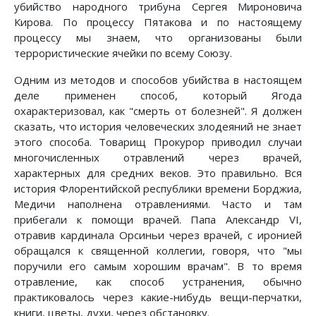
убийство народного трибуна Сергея Мироновича
Кирова. По процессу Пятакова и по настоящему
процессу мы знаем, что организованы были
террористические ячейки по всему Союзу.
Одним из методов и способов убийства в настоящем
деле применен способ, который Ягода
охарактеризовал, как "смерть от болезней". Я должен
сказать, что история человеческих злодеяний не знает
этого способа. Товарищ Прокурор приводил случаи
многочисленных отравлений через врачей,
характерных для средних веков. Это правильно. Вся
история Флорентийской республики времени Борджиа,
Медичи наполнена отравлениями. Часто и там
прибегали к помощи врачей. Папа Александр VI,
отравив кардинала Орсиньи через врачей, с иронией
обращался к священной коллегии, говоря, что "мы
поручили его самым хорошим врачам". В то время
отравление, как способ устранения, обычно
практиковалось через какие-нибудь вещи-перчатки,
книги, цветы, духи, через обстановку.