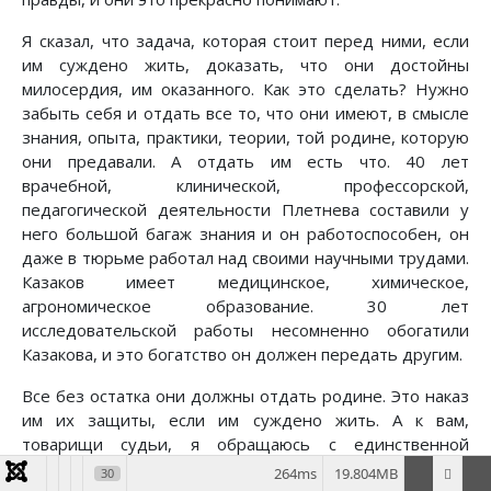
Я сказал, что задача, которая стоит перед ними, если
им суждено жить, доказать, что они достойны
милосердия, им оказанного. Как это сделать? Нужно
забыть себя и отдать все то, что они имеют, в смысле
знания, опыта, практики, теории, той родине, которую
они предавали. А отдать им есть что. 40 лет
врачебной, клинической, профессорской,
педагогической деятельности Плетнева составили у
него большой багаж знания и он работоспособен, он
даже в тюрьме работал над своими научными трудами.
Казаков имеет медицинское, химическое,
агрономическое образование. 30 лет
исследовательской работы несомненно обогатили
Казакова, и это богатство он должен передать другим.
Все без остатка они должны отдать родине. Это наказ
им их защиты, если им суждено жить. А к вам,
товарищи судьи, я обращаюсь с единственной
просьбой-сохранить им жизнь.
264ms
19.804MB
30