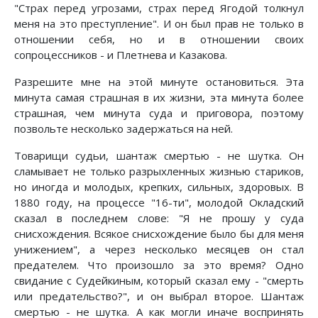
"Страх перед угрозами, страх перед Ягодой толкнул
меня на это преступление". И он был прав не только в
отношении себя, но и в отношении своих
сопроцессников - и Плетнева и Казакова.
Разрешите мне на этой минуте остановиться. Эта
минута самая страшная в их жизни, эта минута более
страшная, чем минута суда и приговора, поэтому
позвольте несколько задержаться на ней.
Товарищи судьи, шантаж смертью - не шутка. Он
сламывает не только разрыхленных жизнью стариков,
но иногда и молодых, крепких, сильных, здоровых. В
1880 году, на процессе "16-ти", молодой Окладский
сказал в последнем слове: "Я не прошу у суда
снисхождения. Всякое снисхождение было бы для меня
унижением", а через несколько месяцев он стал
предателем. Что произошло за это время? Одно
свидание с Судейкиным, который сказал ему - "смерть
или предательство?", и он выбрал второе. Шантаж
смертью - не шутка. А как могли иначе воспринять