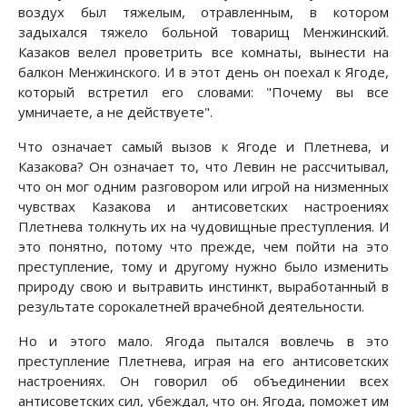
воздух был тяжелым, отравленным, в котором
задыхался тяжело больной товарищ Менжинский.
Казаков велел проветрить все комнаты, вынести на
балкон Менжинского. И в этот день он поехал к Ягоде,
который встретил его словами: "Почему вы все
умничаете, а не действуете".
Что означает самый вызов к Ягоде и Плетнева, и
Казакова? Он означает то, что Левин не рассчитывал,
что он мог одним разговором или игрой на низменных
чувствах Казакова и антисоветских настроениях
Плетнева толкнуть их на чудовищные преступления. И
это понятно, потому что прежде, чем пойти на это
преступление, тому и другому нужно было изменить
природу свою и вытравить инстинкт, выработанный в
результате сорокалетней врачебной деятельности.
Но и этого мало. Ягода пытался вовлечь в это
преступление Плетнева, играя на его антисоветских
настроениях. Он говорил об объединении всех
антисоветских сил, убеждал, что он. Ягода, поможет им