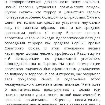
В террористической деятельности тоже появились
новые способы устранения политических вождей.
Нужно сказать, что террор в фашистских странах
пользуется особенно большой популярностью. Они его
ценят не только как средство устранить неугодных
лиц, но, главным образом, еще и как средство
провокации войны. Я скажу больше- нашлись
теоретики, которые находят идеологическую базу для
оправдания террора как средства борьбы против
Советского Союза. В этом отношении весьма
характерен доклад некоего профессора Радулеску на
4-й конференции по унификации уголовного
законодательства в Париже. На этой конференции
профессор Радулеску был официальным докладчиком
по вопросу о терроре. И вот интересно, как раскрывал
этот профессор смысл и содержание этого
международного деликта в своем докладе. "Речь идет
о посягательствах, предпринятых с целью или
насильственного уничтожения всякой политической и
правовой организации общества, посягательств,
характеризующих анархистов, или о посягательствах с