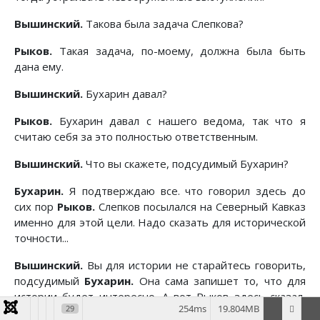
Вышинский.
Такова была задача Слепкова?
Рыков.
Такая задача, по-моему, должна была быть
дана ему.
Вышинский.
Бухарин давал?
Рыков.
Бухарин давал с нашего ведома, так что я
считаю себя за это полностью ответственным.
Вышинский.
Что вы скажете, подсудимый Бухарин?
Бухарин.
Я подтверждаю все. что говорил здесь до
сих пор
Рыков.
Слепков посылался на Северный Кавказ
именно для этой цели. Надо сказать для исторической
точности...
Вышинский.
Вы для истории не старайтесь говорить,
подсудимый
Бухарин.
Она сама запишет то, что для
истории будет интересно. А вот Рыков здесь сказал,
254ms
19.804MB
29
что с ведома центра, по прямому заданию центра, в