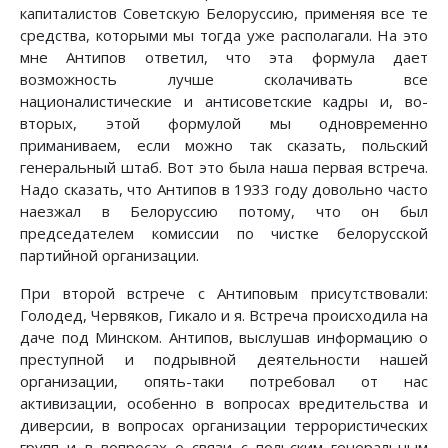
капиталистов Советскую Белоруссию, применяя все те
средства, которыми мы тогда уже располагали. На это
мне Антипов ответил, что эта формула дает
возможность лучше сколачивать все
националистические и антисоветские кадры и, во-
вторых, этой формулой мы одновременно
приманиваем, если можно так сказать, польский
генеральный штаб. Вот это была наша первая встреча.
Надо сказать, что Антипов в 1933 году довольно часто
наезжал в Белоруссию потому, что он был
председателем комиссии по чистке белорусской
партийной организации.
При второй встрече с Антиповым присутствовали:
Голодед, Червяков, Гикало и я. Встреча происходила на
даче под Минском. Антипов, выслушав информацию о
преступной и подрывной деятельности нашей
организации, опять-таки потребовал от нас
активизации, особенно в вопросах вредительства и
диверсии, в вопросах организации террористических
групп и в вопросах о связи с польским генеральным