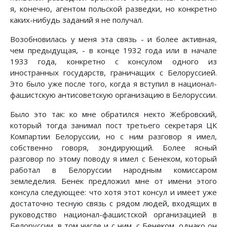
я, конечно, агентом польской разведки, но конкретно
каких-нибудь заданий я не получал.
Возобновилась у меня эта связь - и более активная,
чем предыдущая, - в конце 1932 года или в начале
1933 года, конкретно с консулом одного из
иностранных государств, граничащих с Белоруссией.
Это было уже после того, когда я вступил в национал-
фашистскую антисоветскую организацию в Белоруссии.
Было это так: ко мне обратился некто Жебровский,
который тогда занимал пост третьего секретаря ЦК
Компартии Белоруссии, но с ним разговор я имел,
собственно говоря, зондирующий. Более ясный
разговор по этому поводу я имел с Бенеком, который
работал в Белоруссии народным комиссаром
земледелия. Бенек предложил мне от имени этого
консула следующее: что хотя этот консул и имеет уже
достаточно тесную связь с рядом людей, входящих в
руководство национал-фашистской организацией в
Белоруссии, в том числе и с ним, с Бенеком, однако он