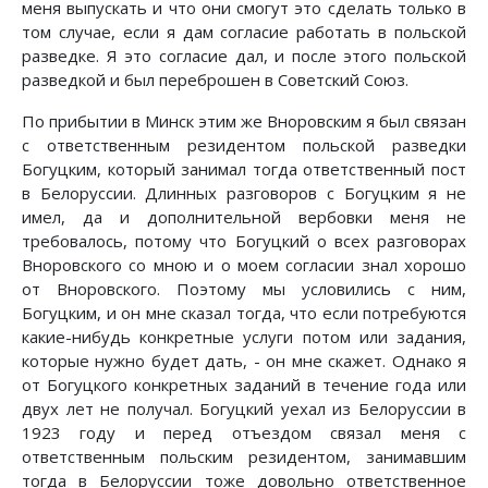
меня выпускать и что они смогут это сделать только в
том случае, если я дам согласие работать в польской
разведке. Я это согласие дал, и после этого польской
разведкой и был переброшен в Советский Союз.
По прибытии в Минск этим же Вноровским я был связан
с ответственным резидентом польской разведки
Богуцким, который занимал тогда ответственный пост
в Белоруссии. Длинных разговоров с Богуцким я не
имел, да и дополнительной вербовки меня не
требовалось, потому что Богуцкий о всех разговорах
Вноровского со мною и о моем согласии знал хорошо
от Вноровского. Поэтому мы условились с ним,
Богуцким, и он мне сказал тогда, что если потребуются
какие-нибудь конкретные услуги потом или задания,
которые нужно будет дать, - он мне скажет. Однако я
от Богуцкого конкретных заданий в течение года или
двух лет не получал. Богуцкий уехал из Белоруссии в
1923 году и перед отъездом связал меня с
ответственным польским резидентом, занимавшим
тогда в Белоруссии тоже довольно ответственное