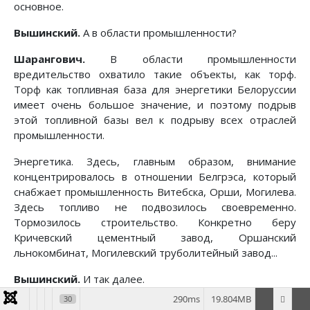
основное.
Вышинский.
А в области промышленности?
Шарангович.
В области промышленности
вредительство охватило такие объекты, как торф.
Торф как топливная база для энергетики Белоруссии
имеет очень большое значение, и поэтому подрыв
этой топливной базы вел к подрыву всех отраслей
промышленности.
Энергетика. Здесь, главным образом, внимание
концентрировалось в отношении Белгрэса, который
снабжает промышленность Витебска, Орши, Могилева.
Здесь топливо не подвозилось своевременно.
Тормозилось строительство. Конкретно беру
Кричевский цементный завод, Оршанский
льнокомбинат, Могилевский труболитейный завод...
Вышинский.
И так далее.
290ms
19.804MB
30
Шарангович.
Да. И целый ряд еще вредительств,