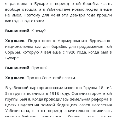
я растерял в Бухаре в период этой борьбы, часть
вообще отошла, а в Узбекистане новых людей я еще
не имел. Поэтому для меня эти два-три года прошли
как годы подготовки.
Вышинский.
К чему?
Ходжаев.
Подготовки к формированию буржуазно-
национальных сил для борьбы, для продолжения той
борьбы, которую я вел еще с 1920 года, когда был в
Бухаре.
Вышинский.
Против?
Ходжаев.
Против Советской власти.
В узбекской парторганизации известна "группа 18-ти".
Эта группа возникла в 1918 году. Организатором этой
группы был я. Когда проводилась земельная реформа в
целях наделения землей бедняцких слоев населения
Узбекистана, в этот период значительно оживилась
кулацко-байская верхушка. Кроме того, часть