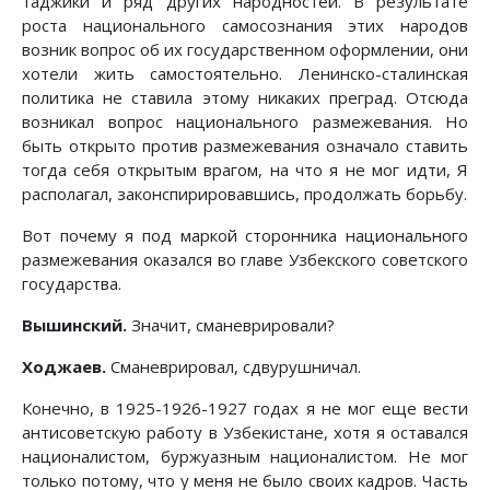
таджики и ряд других народностей. В результате
роста национального самосознания этих народов
возник вопрос об их государственном оформлении, они
хотели жить самостоятельно. Ленинско-сталинская
политика не ставила этому никаких преград. Отсюда
возникал вопрос национального размежевания. Но
быть открыто против размежевания означало ставить
тогда себя открытым врагом, на что я не мог идти, Я
располагал, законспирировавшись, продолжать борьбу.
Вот почему я под маркой сторонника национального
размежевания оказался во главе Узбекского советского
государства.
Вышинский.
Значит, сманеврировали?
Ходжаев.
Сманеврировал, сдвурушничал.
Конечно, в 1925-1926-1927 годах я не мог еще вести
антисоветскую работу в Узбекистане, хотя я оставался
националистом, буржуазным националистом. Не мог
только потому, что у меня не было своих кадров. Часть