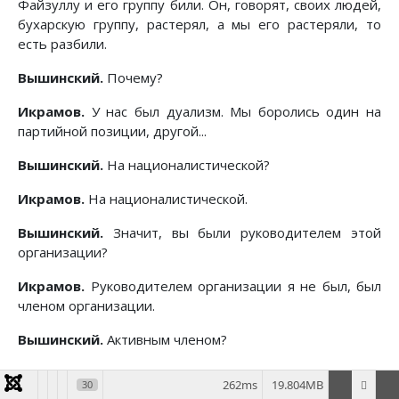
Файзуллу и его группу били. Он, говорят, своих людей,
бухарскую группу, растерял, а мы его растеряли, то
есть разбили.
Вышинский.
Почему?
Икрамов.
У нас был дуализм. Мы боролись один на
партийной позиции, другой...
Вышинский.
На националистической?
Икрамов.
На националистической.
Вышинский.
Значит, вы были руководителем этой
организации?
Икрамов.
Руководителем организации я не был, был
членом организации.
Вышинский.
Активным членом?
Икрамов.
Нет.
262ms
19.804MB
30