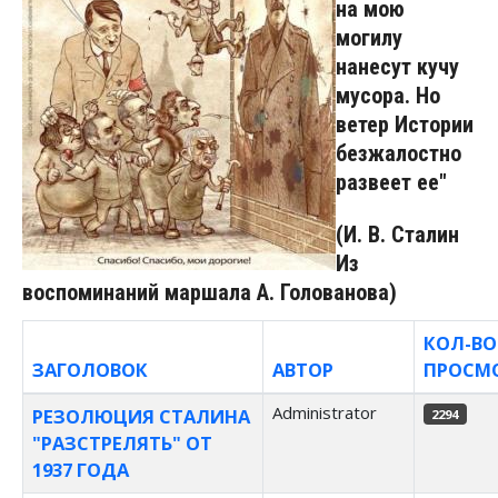
на мою
могилу
нанесут кучу
мусора. Но
ветер Истории
безжалостно
развеет ее"
(И. В. Сталин
Из
воспоминаний маршала А. Голованова)
КОЛ-ВО
ЗАГОЛОВОК
АВТОР
ПРОСМ
Материалы
Administrator
РЕЗОЛЮЦИЯ СТАЛИНА
2294
"РАЗСТРЕЛЯТЬ" ОТ
1937 ГОДА