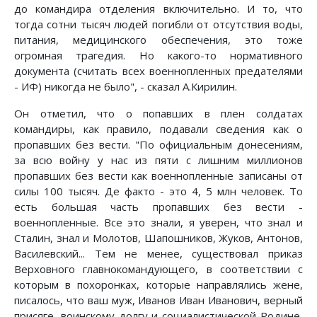
до командира отделения включительно. И то, что
тогда сотни тысяч людей погибли от отсутствия воды,
питания, медицинского обеспечения, это тоже
огромная трагедия. Но какого-то нормативного
документа (считать всех военнопленных предателями
- ИФ) никогда не было", - сказал А.Кирилин.
Он отметил, что о попавших в плен солдатах
командиры, как правило, подавали сведения как о
пропавших без вести. "По официальным донесениям,
за всю войну у нас из пяти с лишним миллионов
пропавших без вести как военнопленные записаны от
силы 100 тысяч. Де факто - это 4, 5 млн человек. То
есть большая часть пропавших без вести -
военнопленные. Все это знали, я уверен, что знал и
Сталин, знал и Молотов, Шапошников, Жуков, Антонов,
Василевский... Тем не менее, существовал приказ
Верховного главнокомандующего, в соответствии с
которым в похоронках, которые направлялись жене,
писалось, что ваш муж, Иванов Иван Иванович, верный
присяге, воинскому долгу и социалистической Родине,