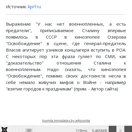
Источник:
kprf.ru
Выражение "
У нас нет военнопленных, а есть
предатели
", приписываемое Сталину впервые
появилось в СССР в киноэпопее Озерова
"Освобождение" в сцене, где генерал-предатель
Власов агитирует узников концлагеря вступить в РОА.
С некоторых пор эта фраза гуляет по СМИ, как
"доказательство" отношения Сталина к
военнопленным. Надо сказать, что киноэпопея
"Освобождение", помимо своих достоинств несла в
себе немало живучих мифов о Войне - например
"взятие городов к праздникам" (прим. - Автор сайта)
Joomla templates by a4joomla
118ms
5.465MB
30