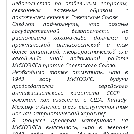
недовольство по отдельным вопросам,
связанным главным образом с
положением евреев в Советском Союзе.
Следует подчеркнуть, что органы
государственной безопасности не
располагали какими-либо данными о
практической антисоветской и тем
более шпионской, террористической или
какой-либо иной подрывной работе
МИХОЭЛСА против Советского Союза.
Необходимо также отметить, что в
1943 году МИХОЭЛС, будучи
председателем еврейского
антифашистского комитета СССР ,
выезжал, как известно, в США, Канаду,
Мексику и Англию и его выступления там
носили патриотический характер.
В процессе проверки материалов на
МИХОЭЛСА выяснилось, что в феврале
1948 года в гор. Минске б[ывшим]