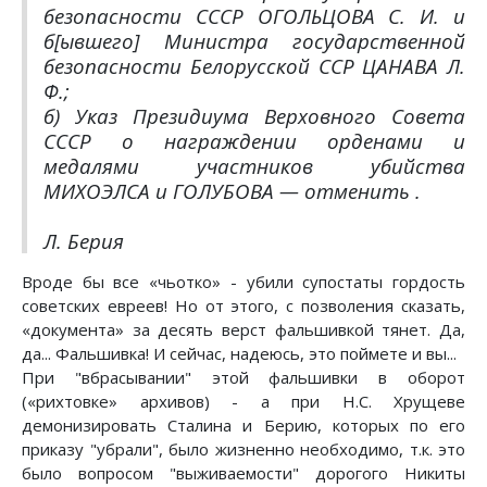
безопасности СССР ОГОЛЬЦОВА С. И. и
б[ывшего] Министра государственной
безопасности Белорусской ССР ЦАНАВА Л.
Ф.;
б) Указ Президиума Верховного Совета
СССР о награждении орденами и
медалями участников убийства
МИХОЭЛСА и ГОЛУБОВА — отменить .
Л. Берия
Вроде бы все «чьотко» - убили супостаты гордость
советских евреев! Но от этого, с позволения сказать,
«документа» за десять верст фальшивкой тянет. Да,
да... Фальшивка! И сейчас, надеюсь, это поймете и вы...
При "вбрасывании" этой фальшивки в оборот
(«рихтовке» архивов) - а при Н.С. Хрущеве
демонизировать Сталина и Берию, которых по его
приказу "убрали", было жизненно необходимо, т.к. это
было вопросом "выживаемости" дорогого Никиты