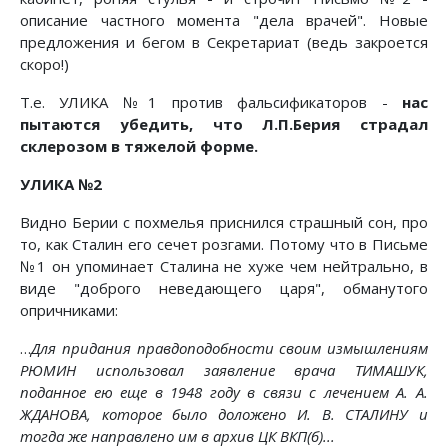
описание частного момента "дела врачей". Новые
предложения и бегом в Секретариат (ведь закроется
скоро!)
Т.е. УЛИКА №1 против фальсификаторов -
нас
пытаются убедить, что Л.П.Берия страдал
склерозом в тяжелой форме.
УЛИКА №2
Видно Берии с похмелья приснился страшный сон, про
то, как Сталин его сечет розгами. Потому что в Письме
№1 он упоминает Сталина не хуже чем нейтрально, в
виде "доброго неведающего царя", обманутого
опричниками:
…
Для придания правдоподобности своим измышлениям
РЮМИН использовал заявление врача ТИМАШУК,
поданное ею еще в 1948 году в связи с лечением А. А.
ЖДАНОВА, которое было доложено И. В. СТАЛИНУ и
тогда же направлено им в архив ЦК ВКП(б)...