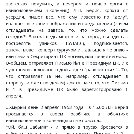
застенках помучить, а вечером и ночью оргия с
изнасилованием школьниц) Л.П. Берия, кряхтя от
усердия, пишет все, что ему известно по "делу",
излагает все свои соображения и предложения (зачем
откладывать на завтра, то, что можно сделать
сегодня?! Завтра ведь можно и за город съездить -
пострелять узников ГУЛАГа!), подписывается,
запечатывает конверт сургучом и... дальше я не знаю -
или сами в Секретариат ЦК носили, или фельдъегерь...
В-общем, отправляет Письмо №1 в Президиум ЦК, и с
чувством выполненного долга едет "развлекаться"... То,
что отправляет (а не, например, откладывает в
сторону, и едет по делам) доказывает то, что Письмо
№1 в Президиуме ЦК было зарегистрировано 1
апреля...
…Хмурый день 2 апреля 1953 года - в 15.00 Л.П.Берия
просыпается в своем особняке в объятиях
изнасилованной школьницы и пьёт рассол...
"Ой, бл...! Забыл!!!" - и прямо в трусах бросается в
кабинет, роняя стулья - и строчит Письмо №2 -