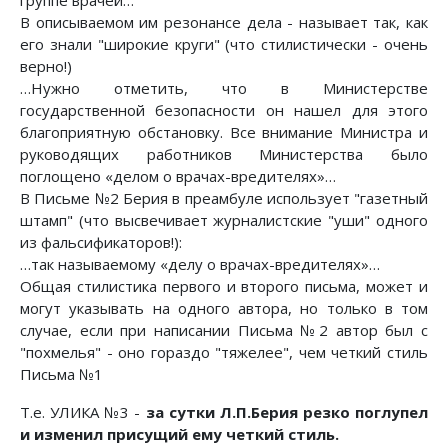
В описываемом им резонансе дела - называет так, как
его знали "широкие круги" (что стилистически - очень
верно!)
…Нужно отметить, что в Министерстве
государственной безопасности он нашел для этого
благоприятную обстановку. Все внимание Министра и
руководящих работников Министерства было
поглощено «делом о врачах-вредителях»…
В Письме №2 Берия в преамбуле использует "газетный
штамп" (что высвечивает журналистские "уши" одного
из фальсификаторов!):
…так называемому «делу о врачах-вредителях»…
Общая стилистика первого и второго письма, может и
могут указывать на одного автора, но только в том
случае, если при написании Письма №2 автор был с
"похмелья" - оно гораздо "тяжелее", чем четкий стиль
Письма №1
Т.е. УЛИКА №3 -
за сутки Л.П.Берия резко поглупел
и изменил присущий ему четкий стиль.