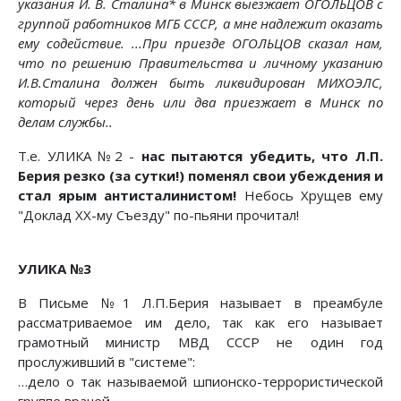
указания И. В. Сталина* в Минск выезжает ОГОЛЬЦОВ с
группой работников МГБ СССР, а мне надлежит оказать
ему содействие. ...При приезде ОГОЛЬЦОВ сказал нам,
что по решению Правительства и личному указанию
И.В.Сталина должен быть ликвидирован МИХОЭЛС,
который через день или два приезжает в Минск по
делам службы..
Т.е. УЛИКА №2 -
нас пытаются убедить, что Л.П.
Берия резко (за сутки!) поменял свои убеждения и
стал ярым антисталинистом!
Небось Хрущев ему
"Доклад ХХ-му Съезду" по-пьяни прочитал!
УЛИКА №3
В Письме №1 Л.П.Берия называет в преамбуле
рассматриваемое им дело, так как его называет
грамотный министр МВД СССР не один год
прослуживший в "системе":
…дело о так называемой шпионско-террористической
группе врачей…