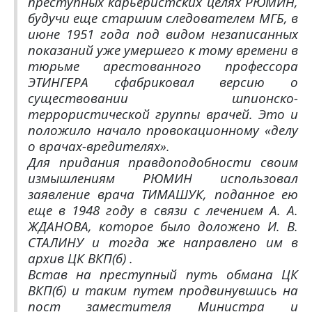
преступных карьеристских целях РЮМИН,
будучи еще старшим следователем МГБ, в
июне 1951 года под видом незаписанных
показаний уже умершего к тому времени в
тюрьме арестованного профессора
ЭТИНГЕРА сфабриковал версию о
существовании шпионско-
террористической группы врачей. Это и
положило начало провокационному «делу
о врачах-вредителях».
Для придания правдоподобности своим
измышлениям РЮМИН использовал
заявление врача ТИМАШУК, поданное ею
еще в 1948 году в связи с лечением А. А.
ЖДАНОВА, которое было доложено И. В.
СТАЛИНУ и тогда же направлено им в
архив ЦК ВКП(б) .
Встав на преступный путь обмана ЦК
ВКП(б) и таким путем продвинувшись на
пост заместителя Министра и