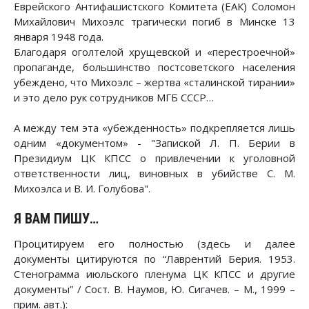
Еврейского Антифашистского Комитета (ЕАК) Соломон
Михайлович Михоэлс трагически погиб в Минске 13
января 1948 года.
Благодаря оголтелой хрущевской и «перестроечной»
пропаганде, большинство постсоветского населения
убеждено, что Михоэлс – жертва «сталинской тирании»
и это дело рук сотрудников МГБ СССР…
А между тем эта «убежденность» подкрепляется лишь
одним «документом» - "Запиской Л. П. Берии в
Президиум ЦК КПСС о привлечении к уголовной
ответственности лиц, виновных в убийстве С. М.
Михоэлса и В. И. Голубова".
Я ВАМ ПИШУ…
Процитируем его полностью (здесь и далее
документы цитируются по “Лаврентий Берия. 1953.
Стенограмма июльского пленума ЦК КПСС и другие
документы” / Сост. В. Наумов, Ю. Сигачев. – М., 1999 –
прим. авт.):