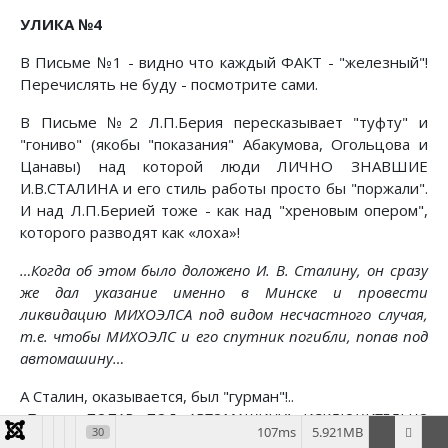
УЛИКА №4
В Письме №1 - видно что каждый ФАКТ - "железный"!
Перечислять не буду - посмотрите сами.
В Письме №2 Л.П.Берия пересказывает "туфту" и
"гониво" (якобы "показания" Абакумова, Огольцова и
Цанавы) над которой люди ЛИЧНО ЗНАВШИЕ
И.В.СТАЛИНА и его стиль работы просто бы "поржали".
И над Л.П.Берией тоже - как над "хреновым опером",
которого разводят как «лоха»!
…Когда об этом было доложено И. В. Сталину, он сразу
же дал указание именно в Минске и провести
ликвидацию МИХОЭЛСА под видом несчастного случая,
т.е. чтобы МИХОЭЛС и его спутник погибли, попав под
автомашину…
А Сталин, оказывается, был "гурман"!..
«Только ПОПАВ ПОД АВТОМАШИНУ! ИСКЛЮЧИТЕЛЬНО
107ms
5.921MB
30
ПОД АВТОМАШИНУ! И ЧТОБЫ ПОД СТУДЕБЕККЕР, А НЕ ПОД