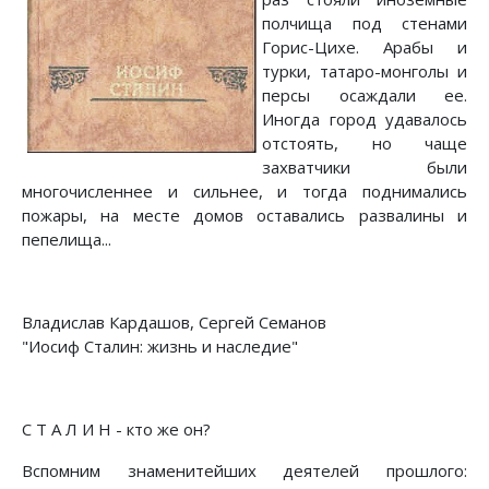
полчища под стенами
Горис-Цихе. Арабы и
турки, татаро-монголы и
персы осаждали ее.
Иногда город удавалось
отстоять, но чаще
захватчики были
многочисленнее и сильнее, и тогда поднимались
пожары, на месте домов оставались развалины и
пепелища...
Владислав Кардашов, Сергей Семанов
"Иосиф Сталин: жизнь и наследие"
С Т А Л И Н - кто же он?
Вспомним знаменитейших деятелей прошлого: