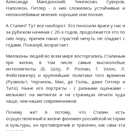
Александр Македонский, Чингисхан, Суворов,
Наполеон, Гитлер - о них сложились устойчивые и
непоколебимые мнения: хорошие или плохие.
А Сталин? Тут все наоборот. Его поносили враги у нас и
за рубежом начиная с 20-х годов, продолжается это по
сию пору, причем накал страстей ничуть не спадает с
годами. Пожалуй, возрастает.
Миллионы людей во всем мире восторгались Сталиным
при жизни, в том числе самые высоколобые
интеллигенты (Б. Шоу, Р. Роллан, Г. Уэллс, Л.
Фейхтвангер) и крупнейшие политики того времени
(Рузвельт, Черчилль, Мао, де Голль, даже Гитлер и
Тито). Ныне его портреты - с разными оценками -
мелькают на митингах и на страницах печати куда
чаще, чем наших современников.
Почему же? А потому, что Сталин есть
осуществленный в жизни феномен российской истории
и культуры, он противоречив и трагичен, как сама эта