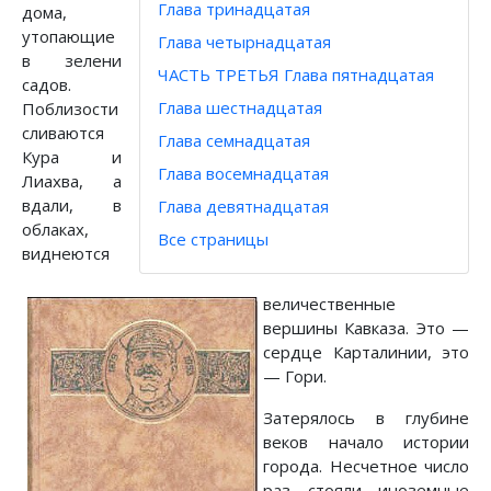
Глава тринадцатая
дома,
утопающие
Глава четырнадцатая
в зелени
ЧАСТЬ ТРЕТЬЯ Глава пятнадцатая
садов.
Глава шестнадцатая
Поблизости
сливаются
Глава семнадцатая
Кура и
Глава восемнадцатая
Лиахва, а
вдали, в
Глава девятнадцатая
облаках,
Все страницы
виднеются
величественные
вершины Кавказа. Это —
сердце Карталинии, это
— Гори.
Затерялось в глубине
веков начало истории
города. Несчетное число
раз стояли иноземные