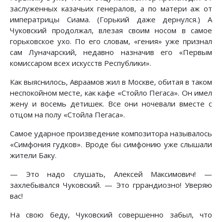
заслуженных казачьих генералов, а по матери аж от
императрицы Сиама. (Горький даже дернулся.) А
Чуковский продолжал, влезая своим носом в самое
горьковское ухо. По его словам, «гения» уже признал
сам Луначарский, недавно назначив его «Первым
комиссаром всех искусств Республики».
Как выяснилось, Авраамов жил в Москве, обитая в таком
неспокойном месте, как кафе «Стойло Пегаса». Он имел
жену и восемь детишек. Все они ночевали вместе с
отцом на полу «Стойла Пегаса».
Самое ударное произведение композитора называлось
«Симфония гудков». Вроде бы симфонию уже слышали
жители Баку.
— Это надо слушать, Алексей Максимович! —
захлебывался Чуковский. — Это гррандиозно! Уверяю
вас!
На свою беду, Чуковский совершенно забыл, что