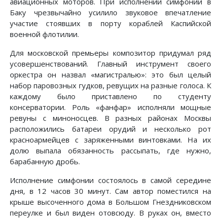
авиационных моторов. При исполнении симфонии в
Баку чрезвычайно усилило звуковое впечатление
участие стоявших в порту кораблей Каспийской
военной флотилии.
Для московской премьеры композитор придумал ряд
усовершенствований. Главный инструмент своего
оркестра он назвал «магистралью»: это был целый
набор паровозных гудков, ревущих на разные голоса. К
каждому было приставлено по студенту
консерватории. Роль «фанфар» исполняли мощные
ревуны с миноносцев. В разных районах Москвы
расположились батареи орудий и несколько рот
красноармейцев с заряженными винтовками. На их
долю выпала обязанность рассыпать, где нужно,
барабанную дробь.
Исполнение симфонии состоялось в самой середине
дня, в 12 часов 30 минут. Сам автор поместился на
крыше высоченного дома в Большом Гнездниковском
переулке и был виден отовсюду. В руках он, вместо