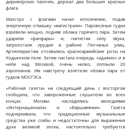
дирижерских палочек, держал два больших красных
флага.
Маэстро с флагами начал исполнение, подав
энергичную отмашку «магистрали». Паровозные гудки
взревели мощно, подняв облака горячего пара. Затем
ударили «фанфары» и, нагнетая силу звука,
загрохотали орудия в районе Песчаных улиц.
Артиллеристам отозвались красноармейские роты на
Ходынском поле. Затем настала очередь «адажио» и в
небе над Москвой, очень низко, поплыли 20
аэропланов. Им навстречу взлетели облака пара от
гудков МОСГЭСа.
«Рабочая газета» на следующий день с восторгом
сообщила, что завороженные слушатели во всех
концах Москвы насладились мелодиями
«Интернационала» и «Варшавянки». Газета
подчеркивала, что традиционные музыкальные
средства уже слабы и недостаточны для выражения
духа великой эпохи, настоятельно требуются