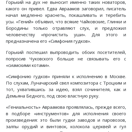
Горький на дух не выносит именно таких новаторов,
какого он привел. Едва Авраамов заговорил, писатель
начал медленно краснеть, покашливать и теребить
усы. «Гений» объявил, что всякие Чайковские, Глинки и
Бородины только отравляют слух, и предложил
человечеству «прочистить уши». Для этого и
предназначена его «Симфония гудков».
Горький поспешил выпроводить обоих посетителей,
попросив Чуковского больше не связывать его с
«сиамскими котами».
«Симфонию гудков» приняли к исполнению в Москве.
По слухам, Луначарский свел композитора с Троцким и
тот, ухватившись за идею, взял сочинителя, как и
Демьяна Бедного, под свою властную руку.
«Гениальность» Авраамова проявлялась, прежде всего,
в подборе «инструментов» для исполнения своего
произведения: это были гудки заводов и паровозов,
залпы орудий и винтовок, колокола церквей и гул