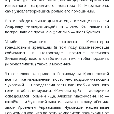
известного театрального новатора К. Марджанова,
сама удовлетворившись ролью его помощницы.
В эти победительные дни льстецы все чаще называли
Андрееву «императрицей» и словно бы невзначай
воскрешали ее прежнюю фамилию — Желябужская.
Ушибив участников конгресса Коминтерна
грандиозным зрелищем (в том году коминтерновцы
собирались в Петрограде, вотчине спесивого
Зиновьева), власть озаботилась тем, чтобы поразить
(и осчастливить) также и москвичей.
Этого человечка привез к Горькому на Кронверкский
все тот же изломанный, постоянно подхихикивающий
Чуковский. Он представил гостя как необыкновенного
гения в области музыки. «Композитор?» — доверчиво
осведомился Горький. «Да, Алексей Максимович. Но —
какой!» — и Чуковский закатил глаза к потолку. «Гения»
звали Арсением Авраамовым. Чуковский нашептывал
Горькому в ухо, что по отцу композитор происходит от