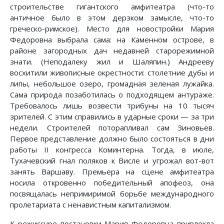
строительстве гигантского амфитеатра (что-то
античное было в этом дерзком замысле, что-то
греческо-римское). Место для новостройки Мария
Федоровна выбрала сама: на Каменном острове, в
районе загородных дач недавней старорежимной
знати. (Неподалеку жил и Шаляпин.) Андрееву
восхитили живописные окрестности: столетние дубы и
липы, небольшое озеро, громадная зеленая лужайка.
Сама природа позаботилась о подходящем антураже.
Требовалось лишь возвести трибуны на 10 тысяч
зрителей. С этим справились в ударные сроки — за три
недели. Строителей поторапливал сам Зиновьев.
Первое представление должно было состояться в дни
работы II конгресса Коминтерна. Тогда, в июле,
Тухачевский гнал поляков к Висле и угрожал вот-вот
занять Варшаву. Премьера на сцене амфитеатра
носила откровенно победительный апофеоз, она
посвящалась непримиримой борьбе международного
пролетариата с ненавистным капитализмом.
К режиссуре постановки Мария Федоровна привлекла