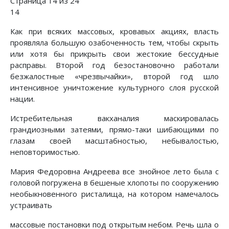
Страница 14 из 24
14
Как при всяких массовых, кровавых акциях, власть
проявляла большую озабоченность тем, чтобы скрыть
или хотя бы прикрыть свои жестокие бессудные
расправы. Второй год безостановочно работали
безжалостные «чрезвычайки», второй год шло
интенсивное уничтожение культурного слоя русской
нации.
Истребительная вакханалия маскировалась
грандиозными затеями, прямо-таки шибающими по
глазам своей масштабностью, небывалостью,
неповторимостью.
Мария Федоровна Андреева все знойное лето была с
головой погружена в бешеные хлопоты по сооружению
необыкновенного ристалища, на котором намечалось
устраивать
массовые постановки под открытым небом. Речь шла о