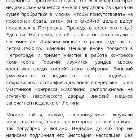
приемного горьковского сына: это был младший брат
недавно скончавшегося Янкеля Свердлова. Из Омска он
сумел пробраться в Москву, чтобы присутствовать на
похоронах брата, затем он с какой-то целью вдруг
пожаловал в Петроград. Проведать крестного отца?
Едва ли. Ни время, ни обстановка не располагали к
сантиментам. Добавим лишь, что ровно год спустя,
летом 1920-го, Зиновий Пешков вновь появится в
Петрограде и примет участие в работе конгресса
Коминтерна. Горький изумится, увидев своего
крестника среди гостей этого собрания. Зиновий
ухмыльнется и подмигнет, но не подойдет...
Сохранилась фотография, сделанная в перерыве. Толпа
участников конгресса живописно расположилась на
ступенях Таврического дворца. Зиновий Пешков
запечатлен недалеко от Ленина.
Многие тайны, вязкие, непроницаемые, окружали
жизнь писателя, творчество которого так значительно,
так популярно и любимо. Недаром до сих пор не
написана подлинная его биография, настоящая, без