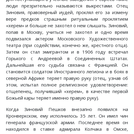
люди презрительно называются выкрестами. Отец
Зиновия, правоверный иудей, проклял его за измену
вере предков страшным ритуальным проклятием
«херем» и больше не захотел о нем слышать. Зиновий,
попав в Москву, учиться не захотел и одно время
подвизался актером Московского Художественного
театра (при содействии, конечно же, крестного отца).
Затем он стал эмигрантом и в 1906 году встречал
Горького с Андреевой в Соединенных Штатах.
Дальнейшая его судьба связана с Францией. Он
становится солдатом Иностранного легиона и в боях в
северной Африке теряет правую руку (отец, узнав об
этом, испытал полное религиозное удовлетворение:
отщепенец, получивший «херем», в качестве первой
Божьей кары теряет именно правую руку).
Когда Зиновий Пешков внезапно появился на
Кронверкском, ему исполнилось 35 лет. Он имел чин
генерала французской армии. Последнее время он
находился в ставке адмирала Колчака в Омске,