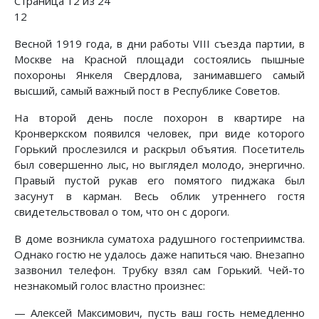
Страница 12 из 24
12
Весной 1919 года, в дни работы VIII съезда партии, в
Москве на Красной площади состоялись пышные
похороны Янкеля Свердлова, занимавшего самый
высший, самый важный пост в Республике Советов.
На второй день после похорон в квартире на
Кронверкском появился человек, при виде которого
Горький прослезился и раскрыл объятия. Посетитель
был совершенно лыс, но выглядел молодо, энергично.
Правый пустой рукав его помятого пиджака был
засунут в карман. Весь облик утреннего гостя
свидетельствовал о том, что он с дороги.
В доме возникла суматоха радушного гостеприимства.
Однако гостю не удалось даже напиться чаю. Внезапно
зазвонил телефон. Трубку взял сам Горький. Чей-то
незнакомый голос властно произнес:
— Алексей Максимович, пусть ваш гость немедленно