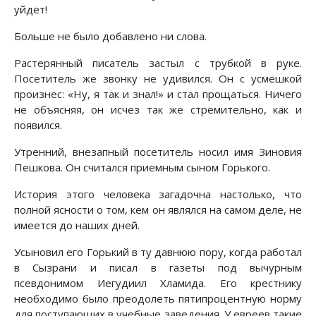
уйдет!
Больше не было добавлено ни слова.
Растерянный писатель застыл с трубкой в руке.
Посетитель же звонку не удивился. Он с усмешкой
произнес: «Ну, я так и знал!» и стал прощаться. Ничего
не объясняя, он исчез так же стремительно, как и
появился.
Утренний, внезапный посетитель носил имя Зиновия
Пешкова. Он считался приемным сыном Горького.
История этого человека загадочна настолько, что
полной ясности о том, кем он являлся на самом деле, не
имеется до наших дней.
Усыновил его Горький в ту давнюю пору, когда работал
в Сызрани и писал в газеты под вычурным
псевдонимом Иегудиил Хламида. Его крестнику
необходимо было преодолеть пятипроцентную норму
для поступающих в учебные заведения. У евреев такие