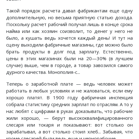
Такой порядок расчета давал фабрикантам еще одну
дополнительную, но весьма приятную статью дохода.
Поскольку расчет рабочий получал лишь в конце срока
найма или как хозяин соизволит, то денег у него не
было, а кушать ведь хочется каждый день! И тут на
сцену выходили фабричные магазины, где можно было
брать продукты в долг под зарплату. Естественно,
цены в этих магазинах были на 20—30% (в лучшем
случае) выше, чем в городе, а товар завозился самого
дурного качества. Монополия-с...
Теперь о заработной плате — ведь человек может
работать в любых условиях и не жаловаться, если ему
хорошо платят. В 1900 году фабричная инспекция
собрала статистику средних зарплат по отраслям. А то у
нас любят с цифрами в руках доказывать, что рабочие
жили хорошо, — берут высококвалифицированного
слесаря или токаря и показывают: вот столько он
зарабатывал, а вот столько стоил хлеб... Забывая, что
кроме слесарей были ведь еще и чернорабочие.