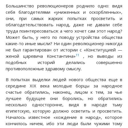
Большинство революционеров роднило одно: видя
себя благодетелями «униженных и оскорбленных»,
они, при самых жарких попытках просветить и
облагодетельствовать народ, даже не давали себе
труда поинтересоваться: а чего хочет сам этот народ?
Может быть, у него по поводу устройства общества
какие-то иные мысли? Ни один революционер никогда
не был гарантирован от истории с «Конституцией —
11
женой царевича Константина»
, но выводы из
подобных историй делались совершенно
противоположные здравому смыслу.
В попытках выделки людей нового общества еще в
середине XIX века молодые борцы за народное
счастье обратились, наконец, лицом к тем, за чье
лучшее будущее они боролись, но обратились
несколько односторонне, видя в народе тьму
египетскую, которую должно осветить и просветить.
Началось известное «хождение в народ», которое
кончилось ничем, ибо эти люди были чужими тому