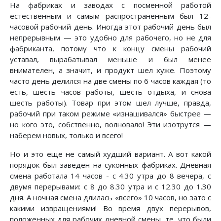
На фабриках и заводах с посменной работой
естественным и самым распространенным был 12-
часовой рабочий день. Иногда этот рабочий день был
непрерывным — это удобно для рабочего, но не для
фабриканта, потому что к концу смены рабочий
уставал, вырабатывал меньше и был менее
внимателен, а значит, и продукт шел хуже. Поэтому
часто день делился на две смены по 6 часов каждая (то
есть, шесть часов работы, шесть отдыха, и снова
шесть работы). Товар при этом шел лучше, правда,
рабочий при таком режиме «изнашивался» быстрее —
но кого это, собственно, волновало! Эти изотрутся —
наберем новых, только и всего!
Но и это еще не самый худший вариант. А вот какой
порядок был заведен на суконных фабриках. Дневная
смена работала 14 часов - с 4.30 утра до 8 вечера, с
двумя перерывами: с 8 до 8.30 утра и с 12.30 до 1.30
дня. А ночная смена длилась «всего» 10 часов, но зато с
какими извращениями! Во время двух перерывов,
положенных для рабочих дневной смены, те, что были