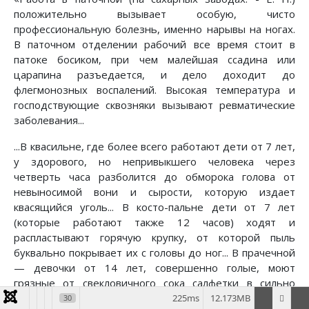
положительно вызывает особую, чисто
профессиональную болезнь, именно нарывы на ногах.
В паточном отделении рабочий все время стоит в
патоке босиком, при чем малейшая ссадина или
царапина разъедается, и дело доходит до
флегмонозных воспалений. Высокая температура и
господствующие сквозняки вызывают ревматические
заболевания...
...В квасильне, где более всего работают дети от 7 лет,
у здорового, но непривыкшего человека через
четверть часа разболится до обморока голова от
невыносимой вони и сырости, которую издает
квасящийся уголь... В косто-пальне дети от 7 лет
(которые работают также 12 часов) ходят и
распластывают горячую крупку, от которой пыль
буквально покрывает их с головы до ног... В прачечной
— девочки от 14 лет, совершенно голые, моют
грязные от свекловичного сока салфетки в сильно
известковой воде, от которой лопается у них кожа на
225ms
12.173MB
30