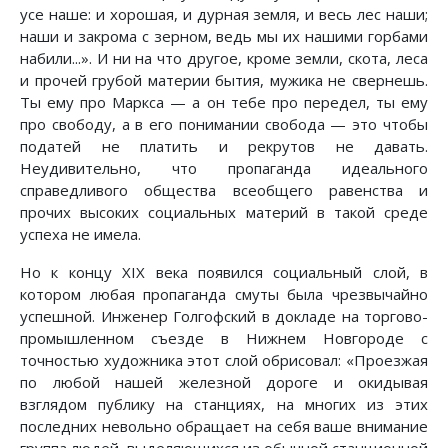
усе наше: и хорошая, и дурная земля, и весь лес наши;
наши и закрома с зерном, ведь мы их нашими горбами
набили...». И ни на что другое, кроме земли, скота, леса
и прочей грубой материи бытия, мужика не свернешь.
Ты ему про Маркса — а он тебе про передел, ты ему
про свободу, а в его понимании свобода — это чтобы
податей не платить и рекрутов не давать.
Неудивительно, что пропаганда идеального
справедливого общества всеобщего равенства и
прочих высоких социальных материй в такой среде
успеха не имела.
Но к концу XIX века появился социальный слой, в
котором любая пропаганда смуты была чрезвычайно
успешной. Инженер Голгофский в докладе на торгово-
промышленном съезде в Нижнем Новгороде с
точностью художника этот слой обрисовал: «Проезжая
по любой нашей железной дороге и окидывая
взглядом публику на станциях, на многих из этих
последних невольно обращает на себя ваше внимание