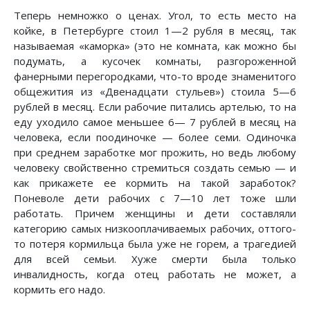
Теперь немножко о ценах. Угол, то есть место на
койке, в Петербурге стоил 1—2 рубля в месяц, так
называемая «каморка» (это не комната, как можно бы
подумать, а кусочек комнаты, разгороженной
фанерными перегородками, что-то вроде знаменитого
общежития из «Двенадцати стульев») стоила 5—6
рублей в месяц. Если рабочие питались артелью, то на
еду уходило самое меньшее 6— 7 рублей в месяц на
человека, если поодиночке — более семи. Одиночка
при среднем заработке мог прожить, но ведь любому
человеку свойственно стремиться создать семью — и
как прикажете ее кормить на такой заработок?
Поневоле дети рабочих с 7—10 лет тоже шли
работать. Причем женщины и дети составляли
категорию самых низкооплачиваемых рабочих, оттого-
то потеря кормильца была уже не горем, а трагедией
для всей семьи. Хуже смерти была только
инвалидность, когда отец работать не может, а
кормить его надо.