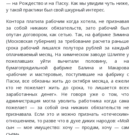
— на Рождество и на Пасху. Как мы увидим чуть ниже,
у такой практики был свой шкурный интерес.
Контора платила рабочим когда хотела, не признавая
за собой никаких обязательств, зато рабочий был
опутан договором, как сетью. Так, на фабрике Зимина
(Московская губерния) за требование расчета раньше
срока рабочий лишался полутора рублей за каждый
оплачиваемый месяц. На химическом заводе Шлиппе у
пожелавших уйти вычитали половину, а на
бумагопрядильной фабрике Балина и Макарова
«рабочие и мастеровые, поступившие на фабрику с
Пасхи, все обязаны жить до октября месяца, а ежели
кто не пожелает жить до срока, то лишается всех
заработанных денег». Не говоря уже о том, что
администрация могла уволить работника когда сама
пожелает — за собой она никаких обязательств не
признавала. Если это и можно признать «отеческим»
отношением, то разве что в духе диких народов: «Мой
сын — мое имущество: хочу — продам, хочу — сам
съем».