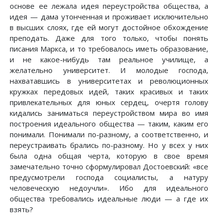
основе ее лежала идея переустройства общества, а
идея — дама утонченная и проживает исключительно
в высших слоях, где ей могут достойное обхождение
преподать. Даже для того только, чтобы понять
писания Маркса, и то требовалось иметь образование,
и не какое-нибудь там реальное училище, а
желательно университет. И молодые господа,
нахватавшись в университетах и революционных
кружках передовых идей, таких красивых и таких
привлекательных для юных сердец, очертя голову
кидались заниматься переустройством мира во имя
построения идеального общества — таким, каким его
понимали. Понимали по-разному, а соответственно, и
переустраивать брались по-разному. Но у всех у них
была одна общая черта, которую в свое время
замечательно точно сформулировал Достоевский: «все
предусмотрели господа социалисты, а натуру
человеческую недоучли». Ибо для идеального
общества требовались идеальные люди — а где их
взять?