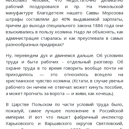
несколько человек, что недостаточно деликатно
рабочий поздоровался и пр. На Никольской
мануфактуре благодетеля нашего Саввы Морозова
штрафы составляли до 40% выдаваемой зарплаты,
причем до выхода специального закона 1886 года они
взыскивались в пользу хозяина. Надо ли объяснять, как
администрация старалась и как преуспевала в самых
разнообразных придирках?
Ну, переведем дух и двинемся дальше. Об условиях
труда и быта рабочих - отдельный разговор. Об
охране труда в то время говорить вообще почти не
приходилось — это относилось всецело на
христианское чувство хозяина. (Кстати, в случае увечья
рабочего он ничем не отвечал: может кинуть пособие,
а может прогнать за ворота — и живи, как хочешь).
В Царстве Польском по части условий труда было,
пожалуй, самое лучшее положение в Российской
империи. И вот что пишет фабричный инспектор
Харьковского и Варшавского округов Святловский,