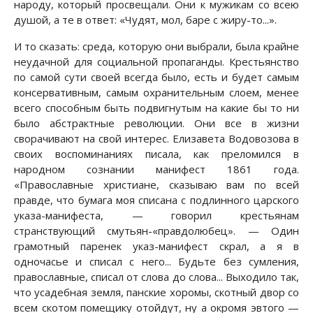
народу, который просвещали. Они к мужикам со всею
душой, а те в ответ: «Чудят, мол, баре с жиру-то...».
И то сказать: среда, которую они выбрали, была крайне
неудачной для социальной пропаганды. Крестьянство
по самой сути своей всегда было, есть и будет самым
консервативным, самым охранительным слоем, менее
всего способным быть подвигнутым на какие бы то ни
было абстрактные революции. Они все в жизни
сворачивают на свой интерес. Елизавета Водовозова в
своих воспоминаниях писала, как преломился в
народном сознании манифест 1861 года.
«Православные христиане, сказываю вам по всей
правде, что бумага моя списана с подлинного царского
указа-манифеста, — говорил крестьянам
странствующий смутьян-«правдолюбец». — Один
грамотный паренек указ-манифест скрал, а я в
одночасье и списал с него... Будьте без сумления,
православные, списал от слова до слова... Выходило так,
что усадебная земля, панские хоромы, скотный двор со
всем скотом помещику отойдут, ну а окромя эвтого —