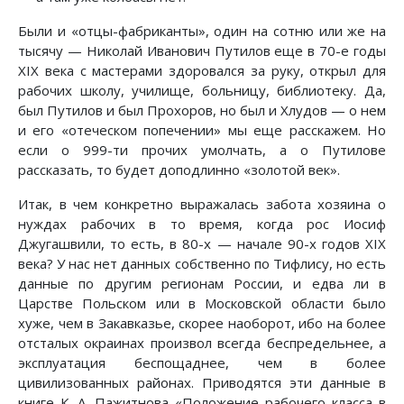
Были и «отцы-фабриканты», один на сотню или же на
тысячу — Николай Иванович Путилов еще в 70-е годы
XIX века с мастерами здоровался за руку, открыл для
рабочих школу, училище, больницу, библиотеку. Да,
был Путилов и был Прохоров, но был и Хлудов — о нем
и его «отеческом попечении» мы еще расскажем. Но
если о 999-ти прочих умолчать, а о Путилове
рассказать, то будет доподлинно «золотой век».
Итак, в чем конкретно выражалась забота хозяина о
нуждах рабочих в то время, когда рос Иосиф
Джугашвили, то есть, в 80-х — начале 90-х годов XIX
века? У нас нет данных собственно по Тифлису, но есть
данные по другим регионам России, и едва ли в
Царстве Польском или в Московской области было
хуже, чем в Закавказье, скорее наоборот, ибо на более
отсталых окраинах произвол всегда беспредельнее, а
эксплуатация беспощаднее, чем в более
цивилизованных районах. Приводятся эти данные в
книге К. А. Пажитнова «Положение рабочего класса в