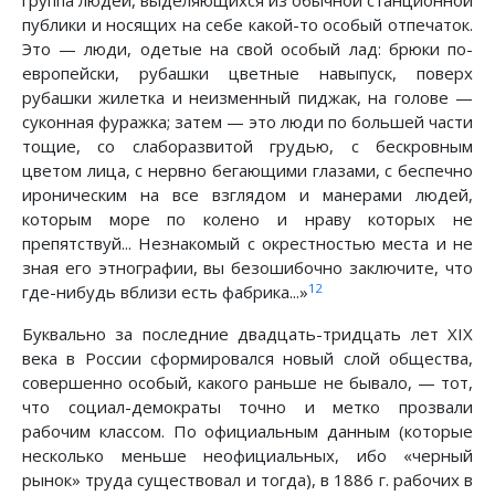
группа людей, выделяющихся из обычной станционной
публики и носящих на себе какой-то особый отпечаток.
Это — люди, одетые на свой особый лад: брюки по-
европейски, рубашки цветные навыпуск, поверх
рубашки жилетка и неизменный пиджак, на голове —
суконная фуражка; затем — это люди по большей части
тощие, со слаборазвитой грудью, с бескровным
цветом лица, с нервно бегающими глазами, с беспечно
ироническим на все взглядом и манерами людей,
которым море по колено и нраву которых не
препятствуй... Незнакомый с окрестностью места и не
зная его этнографии, вы безошибочно заключите, что
12
где-нибудь вблизи есть фабрика...»
Буквально за последние двадцать-тридцать лет XIX
века в России сформировался новый слой общества,
совершенно особый, какого раньше не бывало, — тот,
что социал-демократы точно и метко прозвали
рабочим классом. По официальным данным (которые
несколько меньше неофициальных, ибо «черный
рынок» труда существовал и тогда), в 1886 г. рабочих в