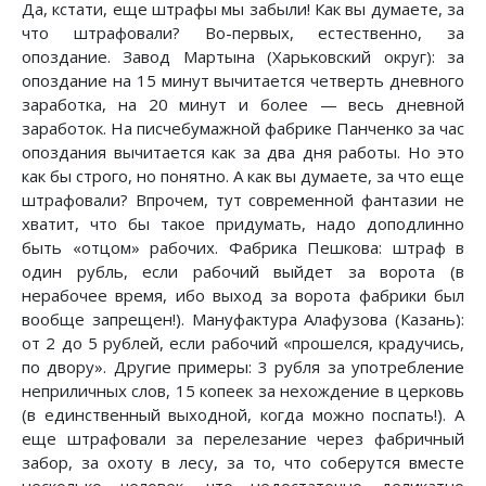
Да, кстати, еще штрафы мы забыли! Как вы думаете, за
что штрафовали? Во-первых, естественно, за
опоздание. Завод Мартына (Харьковский округ): за
опоздание на 15 минут вычитается четверть дневного
заработка, на 20 минут и более — весь дневной
заработок. На писчебумажной фабрике Панченко за час
опоздания вычитается как за два дня работы. Но это
как бы строго, но понятно. А как вы думаете, за что еще
штрафовали? Впрочем, тут современной фантазии не
хватит, что бы такое придумать, надо доподлинно
быть «отцом» рабочих. Фабрика Пешкова: штраф в
один рубль, если рабочий выйдет за ворота (в
нерабочее время, ибо выход за ворота фабрики был
вообще запрещен!). Мануфактура Алафузова (Казань):
от 2 до 5 рублей, если рабочий «прошелся, крадучись,
по двору». Другие примеры: 3 рубля за употребление
неприличных слов, 15 копеек за нехождение в церковь
(в единственный выходной, когда можно поспать!). А
еще штрафовали за перелезание через фабричный
забор, за охоту в лесу, за то, что соберутся вместе