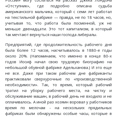
России» могу сослаться на рассказ Джека Лондона
«Отступник», где подробно описана судьба
американского мальчика, который с семи лет работал
на текстильной фабрике — правда, не по 18 часов, но,
учитывая то, что работа была посменной, уж не
меньше двенадцати. Это тот капитализм, в который
так мечтают вернуться наши господа либералы.
Предприятий, где продолжительность рабочего дня
была более 12 часов, насчитывалось в 1880-е годы
около 20%. (Напоминаем, что именно в конце 80-х
годов Иосиф начал свою трудовую биографию на
небольшой обувной фабрике Адельханова.) И это еще
не все. Даже при таком рабочем дне фабриканты
практиковали сверхурочные по «производственной
необходимости». Так, то время, который рабочий
тратил на уборку рабочего места, на чистку и
обслуживание машин, в рабочий день не входило и не
оплачивалось. А иной раз хозяин воровал у работников
время по мелочам - на нескольких прядильных
фабриках были обнаружены особые часы, которые в