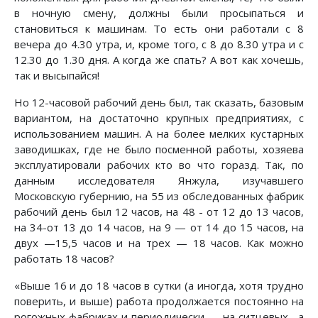
в ночную смену, должны были просыпаться и
становиться к машинам. То есть они работали с 8
вечера до 4.30 утра, и, кроме того, с 8 до 8.30 утра и с
12.30 до 1.30 дня. А когда же спать? А вот как хочешь,
так и высыпайся!
Но 12-часовой рабочий день был, так сказать, базовым
вариантом, на достаточно крупных предприятиях, с
использованием машин. А на более мелких кустарных
заводишках, где не было посменной работы, хозяева
эксплуатировали рабочих кто во что горазд. Так, по
данным исследователя Янжула, изучавшего
Московскую губернию, на 55 из обследованных фабрик
рабочий день был 12 часов, на 48 - от 12 до 13 часов,
на 34-от 13 до 14 часов, на 9 — от 14 до 15 часов, на
двух —15,5 часов и на трех — 18 часов. Как можно
работать 18 часов?
«Выше 16 и до 18 часов в сутки (а иногда, хотя трудно
поверить, и выше) работа продолжается постоянно на
рогожных фабриках и периодически — на ситцевых... а