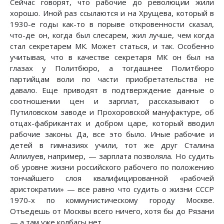
Сейчас говорят, что рабочие до революции жили
хорошо. Иной раз ссылаются и на Хрущева, который в
1930-е годы как-то в порыве откровенности сказал,
что-де он, когда был слесарем, жил лучше, чем когда
стал секретарем МК. Может статься, и так. Особенно
учитывая, что в качестве секретаря МК он был на
глазах у Политбюро, а тогдашнее Политбюро
партийцам воли по части приобретательства не
давало. Еще приводят в подтверждение данные о
соотношении цен и зарплат, рассказывают о
Путиловcком заводе и Прохоровской мануфактуре, об
отцах-фабрикантах и добром царе, который вводил
рабочие законы. Да, все это было. Иные рабочие и
детей в гимназиях учили, тот же друг Сталина
Аллилуев, например, — зарплата позволяла. Но судить
об уровне жизни российского рабочего по положению
тончайшего слоя квалифицированной «рабочей
аристократии» — все равно что судить о жизни СССР
1970-х по коммунистическому городу Москве.
Отъедешь от Москвы всего ничего, хотя бы до Рязани
— а там уже колбасы нет.