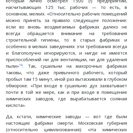
который лично осмотрел 1500 (!) предприятий,
насчитывающих 125 тыс. рабочих — то есть, в
основном, мелких. «Относительно рабочих помещений
можно принять за правило следующее положение:
если во вновь воздвигаемых фабриках далеко не
всегда обращается внимание на требования
строительной гигиены, то в старых фабриках и
особенно в мелких заведениях эти требования всегда
и благополучно игнорируются, и нигде не имеется
приспособлений ни для вентиляции, ни для удаления
14
пыли»
. Так, сушильни на махорочных фабриках
таковы, что даже привычного рабочего, который
пробыл там 15 минут, иной раз вытаскивали в глубоком
обмороке. «При входе в сушильню дух захватывает
почти в той же мере, как и при входе в помещение
химических заводов, где вырабатывается соляная
кислота».
Да, кстати, химические заводы — вот где были
настоящие фабрики смерти. Московская губерния
(относительно цивилизованная): «На химических