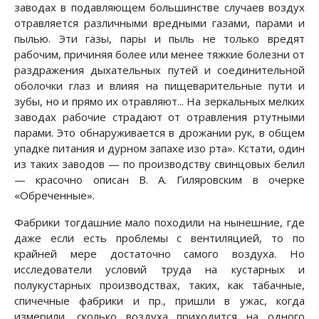
заводах в подавляющем большинстве случаев воздух
отравляется различными вредными газами, парами и
пылью. Эти газы, пары и пыль не только вредят
рабочим, причиняя более или менее тяжкие болезни от
раздражения дыхательных путей и соединительной
оболочки глаз и влияя на пищеварительные пути и
зубы, но и прямо их отравляют... На зеркальных мелких
заводах рабочие страдают от отравления ртутными
парами. Это обнаруживается в дрожании рук, в общем
упадке питания и дурном запахе изо рта». Кстати, один
из таких заводов — по производству свинцовых белил
— красочно описан В. А. Гиляровским в очерке
«Обреченные».
Фабрики тогдашние мало походили на нынешние, где
даже если есть проблемы с вентиляцией, то по
крайней мере достаточно самого воздуха. Но
исследователи условий труда на кустарных и
полукустарных производствах, таких, как табачные,
спичечные фабрики и пр., пришли в ужас, когда
измерили, сколько воздуха приходится на одного