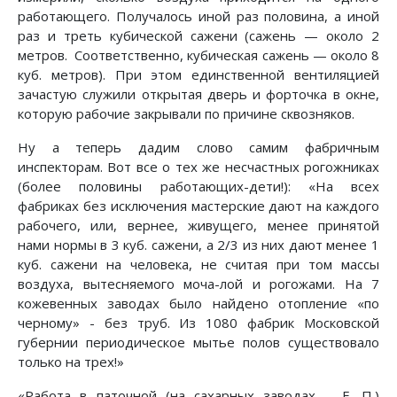
работающего. Получалось иной раз половина, а иной
раз и треть кубической сажени (сажень — около 2
метров. Соответственно, кубическая сажень — около 8
куб. метров). При этом единственной вентиляцией
зачастую служили открытая дверь и форточка в окне,
которую рабочие закрывали по причине сквозняков.
Ну а теперь дадим слово самим фабричным
инспекторам. Вот все о тех же несчастных рогожниках
(более половины работающих-дети!): «На всех
фабриках без исключения мастерские дают на каждого
рабочего, или, вернее, живущего, менее принятой
нами нормы в 3 куб. сажени, а 2/3 из них дают менее 1
куб. сажени на человека, не считая при том массы
воздуха, вытесняемого моча-лой и рогожами. На 7
кожевенных заводах было найдено отопление «по
черному» - без труб. Из 1080 фабрик Московской
губернии периодическое мытье полов существовало
только на трех!»
«Работа в паточной (на сахарных заводах. - Е. П.)