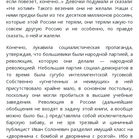
если повезет, конечно...» Девочки подумали и сказали:
«Не хотим!» Такого везения они не желали. Наши с
ними предки были из тех десятков миллионов россиян,
которые этой России не теряли, они теряли какую-то
совсем другую Россию и не особенно, по правде
сказать, о ней и жалели.
Конечно, лукавила социалистическая пропаганда,
утверждая, что большевики были народной партией, а
революция, которую они делали — народной
революцией. Небольшая партия социал-демократов в
то время была сугубо интеллигентской тусовкой.
Собственно «угнетенных и неимущих» в ней
присутствовало крайне мало, в основном постольку,
поскольку они могли пробиться в высшие учебные
заведения. Революция в России (дальнейшие
обобщения не входят в задачу этой книги, а вообще
можно было бы...) представляла собой исключительно
барскую забаву, и не зря трезвый и циничный
публицист Иван Солоневич разделил имущий класс на
«дворянина с бомбой и дворянина с розгой». Ибо в