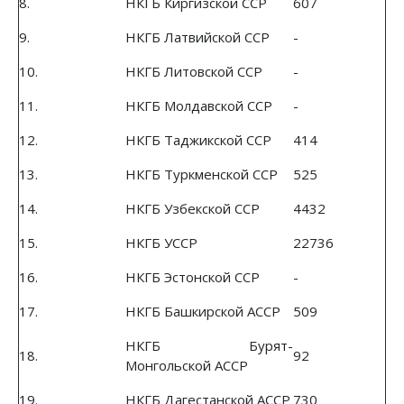
8.
НКГБ Киргизской ССР
607
9.
НКГБ Латвийской ССР
-
10.
НКГБ Литовской ССР
-
11.
НКГБ Молдавской ССР
-
12.
НКГБ Таджикской ССР
414
13.
НКГБ Туркменской ССР
525
14.
НКГБ Узбекской ССР
4432
15.
НКГБ УССР
22736
16.
НКГБ Эстонской ССР
-
17.
НКГБ Башкирской АССР
509
НКГБ Бурят-
18.
92
Монгольской АССР
19.
НКГБ Дагестанской АССР
730