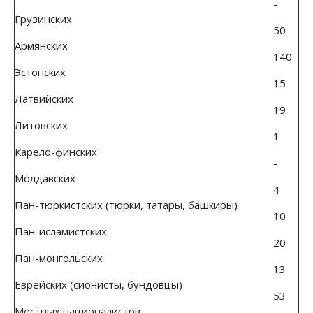
-
Грузинских
50
Армянских
140
Эстонских
15
Латвийских
19
Литовских
1
Карело-финских
-
Молдавских
4
Пан-тюркистских (тюрки, татары, башкиры)
10
Пан-исламистских
20
Пан-монгольских
13
Еврейских (сионисты, бундовцы)
53
Местных националистов