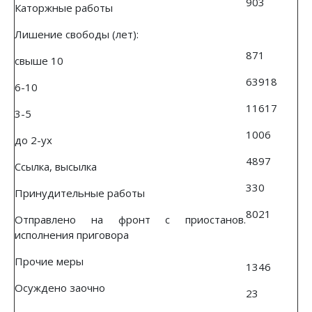
903
Каторжные работы
Лишение свободы (лет):
871
свыше 10
63918
6-10
11617
3-5
1006
до 2-ух
4897
Ссылка, высылка
330
Принудительные работы
8021
Отправлено на фронт с приостанов.
исполнения приговора
Прочие меры
1346
Осуждено заочно
23