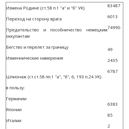
83487
Измена Родине (ст.58 п.1 "а" и "б" УК)
6013
Переход на сторону врага
74990
Предательство и пособничество немецким
оккупантам
Бегство и перелет за границу
49
Изменнические намерения
2435
6787
Шпионаж (ст.ст.58 пп.1 "а", "б", 6, 193 п.24 УК)
в пользу:
Германии
6383
Японии
85
Италии
2