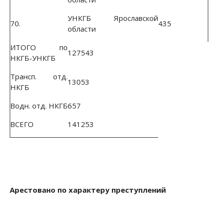
УНКГБ Ярославской
70.
435
области
ИТОГО по
127543
НКГБ-УНКГБ
Трансп. отд.
13053
НКГБ
Водн. отд. НКГБ
657
ВСЕГО
141253
Арестовано по характеру преступлений