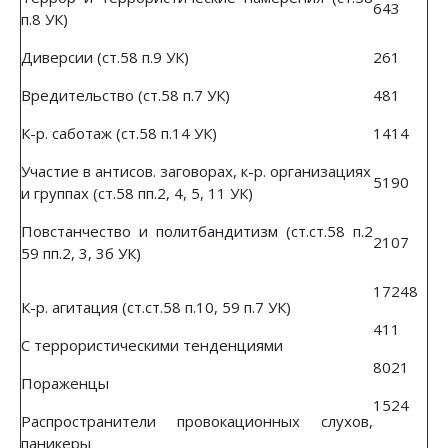
643
п.8 УК)
Диверсии (ст.58 п.9 УК)
261
Вредительство (ст.58 п.7 УК)
481
К-р. саботаж (ст.58 п.14 УК)
1414
Участие в антисов. заговорах, к-р. организациях
5190
и группах (ст.58 пп.2, 4, 5, 11 УК)
Повстанчество и политбандитизм (ст.ст.58 п.2
2107
59 пп.2, 3, 3б УК)
17248
К-р. агитация (ст.ст.58 п.10, 59 п.7 УК)
411
С террористическими тенденциями
8021
Пораженцы
1524
Распространители провокационных слухов,
паникеры