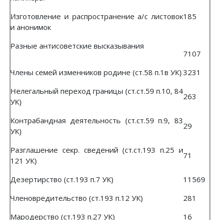
Изготовление и распространение а/с листовок
185
и анонимок
Разные антисоветские высказывания
7107
Члены семей изменников родине (ст.58 п.1в УК)
3231
Нелегальный переход границы (ст.ст.59 п.10, 84
263
УК)
Контрабандная деятельность (ст.ст.59 п.9, 83
29
УК)
Разглашение секр. сведений (ст.ст.193 п.25 и
71
121 УК)
Дезертирство (ст.193 п.7 УК)
11569
Членовредительство (ст.193 п.12 УК)
281
Мародерство (ст.193 п.27 УК)
16