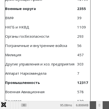
Военные округа
2355
ВМФ
39
НКГБ и НКВД
1109
Органы госбезопасности
293
Пограничные и внутренние войска
56
Милиция
457
Другие управления и хоз. предприятия
303
Аппарат Наркоминдела
7
Промышленность
12317
Военная Авиационная
578
Танковая
139
95.08ms
6.806MB
30