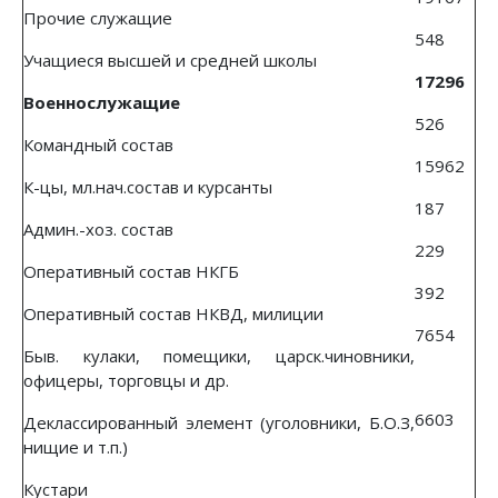
Прочие служащие
548
Учащиеся высшей и средней школы
17296
Военнослужащие
526
Командный состав
15962
К-цы, мл.нач.состав и курсанты
187
Админ.-хоз. состав
229
Оперативный состав НКГБ
392
Оперативный состав НКВД, милиции
7654
Быв. кулаки, помещики, царск.чиновники,
офицеры, торговцы и др.
6603
Деклассированный элемент (уголовники, Б.О.З,
нищие и т.п.)
Кустари