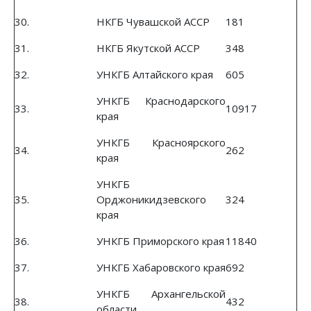
30.
НКГБ Чувашской АССР
181
31.
НКГБ Якутской АССР
348
32.
УНКГБ Алтайского края
605
УНКГБ Краснодарского
33.
10917
края
УНКГБ Красноярского
34.
262
края
УНКГБ
35.
Орджоникидзевского
324
края
36.
УНКГБ Приморского края
11840
37.
УНКГБ Хабаровского края
692
УНКГБ Архангельской
38.
432
области