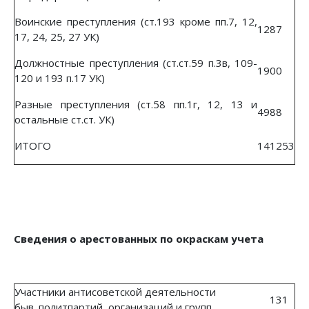
Воинские преступления (ст.193 кроме пп.7, 12,
1287
17, 24, 25, 27 УК)
Должностные преступления (ст.ст.59 п.3в, 109-
1900
120 и 193 п.17 УК)
Разные преступления (ст.58 пп.1г, 12, 13 и
4988
остальные ст.ст. УК)
ИТОГО
141253
Сведения о арестованных по окраскам учета
Участники антисоветской деятельности
131
быв. политпартий, организаций и групп