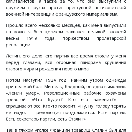
капиталистов, а также за то, что они выступили с
оружием в руках против преступной антисоветской
военной интервенции французского империализма.
Прошло всего несколько месяцев, как меня выпустили
на волю; я был целиком захвачен великой эпопеей
весны 1919 года, торжеством пролетарской
революции.
Ленин, его дело, его партия все время стояли у меня
перед глазами, вся огромная панорама крушения
старого мира и рождения нового мира.
Потом наступил 1924 год. Ранним утром однажды
пришел мой брат Мишель, бледный, он едва вымолвил:
«Ленин умер». Революционные рабочие охвачены
тревогой. «Что будет? Кто его заменит?» —
спрашивают все. Кто-то говорит: «Ну, ну, голову терять
не надо, — революция продолжается. Есть партия.
Есть секретарь партии, есть Сталин».
Так в глухом уголке Франции товарищ Сталин был для