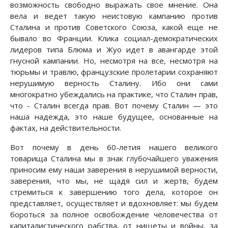
возможность свободно выражать свое мнение. Она
вела и ведет такую неистовую кампанию против
Сталина и против Советского Союза, какой еще не
бывало во Франции. Клика социал-демократических
лидеров типа Блюма и Жуо идет в авангарде этой
гнусной кампании. Но, несмотря на все, несмотря на
тюрьмы и травлю, французские пролетарии сохраняют
нерушимую верность Сталину. Ибо они сами
многократно убеждались на практике, что Сталин прав,
что - Сталин всегда прав. Вот почему Сталин — это
наша надежда, это наше будущее, основанные на
фактах, на действительности.
Вот почему в день 60-летия нашего великого
товарища Сталина мы в знак глубочайшего уважения
приносим ему наши заверения в нерушимой верности,
заверения, что мы, не щадя сил и жертв, будем
стремиться к завершению того дела, которое он
представляет, осуществляет и вдохновляет: мы будем
бороться за полное освобождение человечества от
капиталистического рабства, от нищеты и войны, за