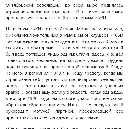
Октябрьской революции; во всем мире поднялась
огромная революционная волна. И в этих условиях мне
пришлось участвовать в работах пленума ИККИ.
На пленум ИККИ пришел Сталин. Меня сразу поразило,
с каким исключительным вниманием он слушает. Я был
так взволнован, когда увидел его, что не мог больше
следить за ораторами, — я не мог сосредоточиться. Я
был весь поглощен лишь одним: Сталин здесь. Я видел
только этого человека, на котором лежала трудная
задача руководства пролетарской революцией. Глядя
на него, я вспомнил 1919 г. и нашу тревогу, когда мы
спрашивали себя, устоит ли пролетарская революция
перед неистовыми атаками ее сильных и упорных
врагов, и затем нашу великую радость, когда однажды,
в ноябре 1920 года, на каторге упали простые слова:
«Врангель сброшен в море». И вот — человек, который
руководит могучей партией, преодолевшей все
препятствия, это он, он здесь, рядом с нами.
«Слово имеет товарищ Сталин», — вдруг заявляет