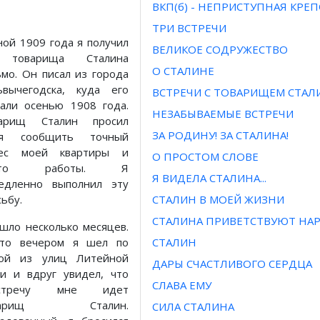
ВКП(б) - НЕПРИСТУПНАЯ КРЕ
ТРИ ВСТРЕЧИ
ной 1909 года я получил
ВЕЛИКОЕ СОДРУЖЕСТВО
 товарища Сталина
О СТАЛИНЕ
ьмо. Он писал из города
ьвычегодска, куда его
ВСТРЕЧИ С ТОВАРИЩЕМ СТА
лали осенью 1908 года.
НЕЗАБЫВАЕМЫЕ ВСТРЕЧИ
арищ Сталин просил
ЗА РОДИНУ! ЗА СТАЛИНА!
ня сообщить точный
ес моей квартиры и
О ПРОСТОМ СЛОВЕ
сто работы. Я
Я ВИДЕЛА СТАЛИНА...
едленно выполнил эту
ьбу.
СТАЛИН В МОЕЙ ЖИЗНИ
СТАЛИНА ПРИВЕТСТВУЮТ НАР
шло несколько месяцев.
-то вечером я шел по
СТАЛИН
ой из улиц Литейной
ДАРЫ СЧАСТЛИВОГО СЕРДЦА
ти и вдруг увидел, что
СЛАВА ЕМУ
встречу мне идет
варищ Сталин.
СИЛА СТАЛИНА