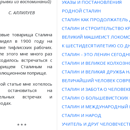
рывки из воспоминаний)
УКАЗЫ И ПОСТАНОВЛЕНИЯ
РОДНОЙ СТАЛИН
С. АЛЛИЛУЕВ
СТАЛИН КАК ПРОДОЛЖАТЕЛЬ 
СТАЛИН И СТРОИТЕЛЬСТВО К
рвые товарища Сталина
ВЕЛИКИЙ МАШИЕИСТ ЛОКОМО
видел в 1900 году на
К ШЕСТИДЕСЯТИЛЕТИЮ СО Д
вке тифлисских рабочих.
ле этого мне много раз
СТАЛИН - ЭТО ЛЕНИН СЕГОДН
ходилось встречаться с
СТАЛИН И ВЕЛИКОЕ КОЛХОЗН
арищем Сталиным на
СТАЛИН И ВЕЛИКАЯ ДРУЖБА 
олюционном поприще.
ВЕЛИЧАЙШИЙ ЧЕЛОВЕК СОВР
той статье мне хотелось
СТАЛИН И ЗАБОТА О ЧЕЛОВЕК
 остановиться на
дельных встречах и
СТАЛИН О БОЛЬШЕВИСТСКИХ 
зодах.
СТАЛИН И МЕЖДУНАРОДНЫЙ 
СТАЛИН И НАРОД
УЧИТЕЛЬ И ДРУГ ЧЕЛОВЕЧЕСТ
* * *