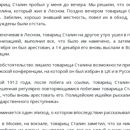
арищ Сталин пробыл у меня до вечера. Мы решили, что он
елина, который жил в Лесном. Поздно вечером товарищи С
ь. Забелин, хорошо знавший местность, повел их в обход,
уждены были отстать.
еночевав в Лесном, товарищ Сталин на другое утро ушел в го
анизацией, выполнил все, что было им намечено, а затем
тября он был арестован, а 14 декабря его вновь выслали в 
иции.
 обстоятельство лишило товарища Сталина возможности при
жской конференции, на которой он был избран в ЦК и в Русс
ой 1912 года, после побега из ссылки, товарищ Сталин
ешенная регулярно повторяющимися побегами товарища Ста
о, чтобы вновь арестовать его. Полицейские ищейки рыскали
ударственного преступника».
оминается один эпизод, о котором впоследствии рассказывал
 в Москве, на вокзале, товарищ Сталин заметил, что за ни
ербурге из вагона, он увидел, что тот же самый сыщик не