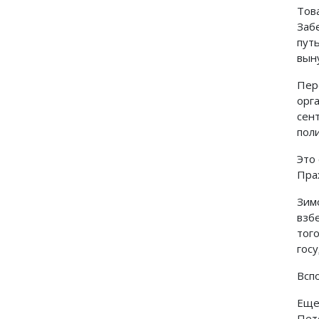
Тов
Заб
пут
вын
Пер
орг
сен
пол
Это
Пра
Зим
взб
тог
гос
Всп
Еще
Пет