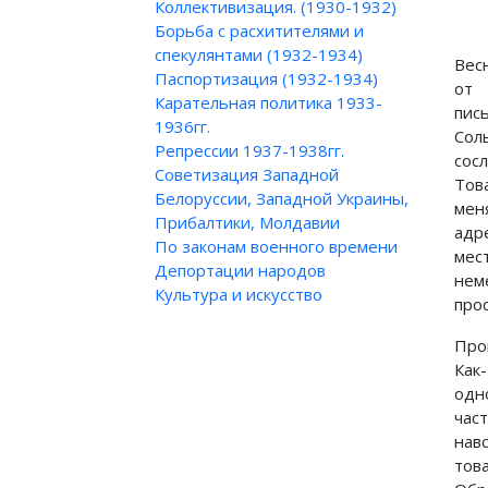
Коллективизация. (1930-1932)
Борьба с расхитителями и
спекулянтами (1932-1934)
Вес
Паспортизация (1932-1934)
от
Карательная политика 1933-
пис
1936гг.
Сол
Репрессии 1937-1938гг.
сос
Советизация Западной
Тов
Белоруссии, Западной Украины,
ме
Прибалтики, Молдавии
адр
По законам военного времени
ме
Депортации народов
нем
Культура и искусство
прос
Про
Как
одн
час
на
то