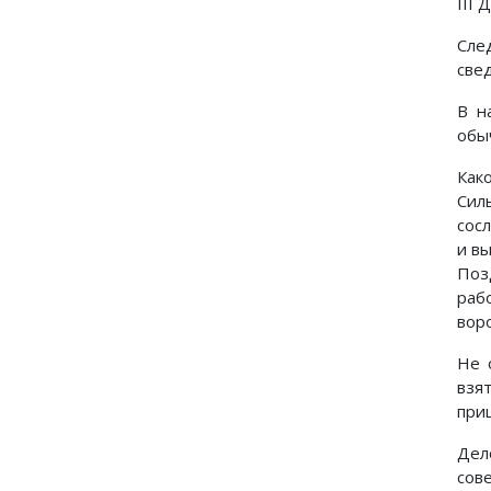
III 
Сле
свед
В н
обы
Как
Сил
сос
и вы
Поз
рабо
воро
Не 
взя
при
Дел
сов