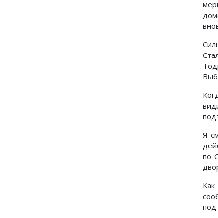
мер
дом
вно
Сил
Ста
Тод
Выб
Ког
вид
под
Я с
дей
по 
дво
Как
соо
под