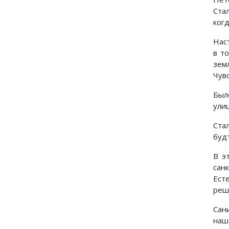
Ста
ког
Нас
в т
зем
Чув
Был
улиц
Ста
буд
В э
сан
Ест
реш
Сан
наш