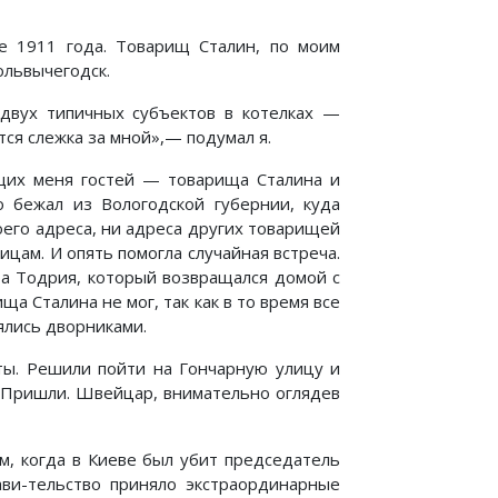
е 1911 года. Товарищ Сталин, по моим
ольвычегодск.
 двух типичных субъектов в котелках —
ся слежка за мной»,— подумал я.
щих меня гостей — товарища Сталина и
о бежал из Вологодской губернии, куда
моего адреса, ни адреса других товарищей
лицам. И опять помогла случайная встреча.
а Тодрия, который возвращался домой с
ща Сталина не мог, так как в то время все
нялись дворниками.
аты. Решили пойти на Гончарную улицу и
. Пришли. Швейцар, внимательно оглядев
м, когда в Киеве был убит председатель
ави-тельство приняло экстраординарные