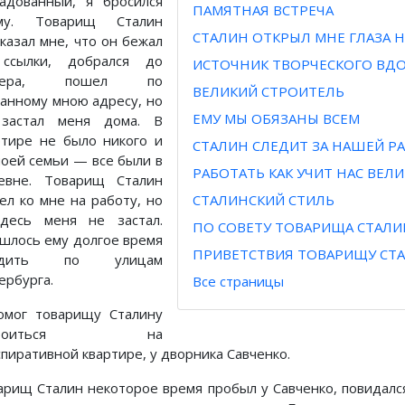
адованный, я бросился
ПАМЯТНАЯ ВСТРЕЧА
му. Товарищ Сталин
СТАЛИН ОТКРЫЛ МНЕ ГЛАЗА 
сказал мне, что он бежал
ссылки, добрался до
ИСТОЧНИК ТВОРЧЕСКОГО ВД
тера, пошел по
ВЕЛИКИЙ СТРОИТЕЛЬ
занному мною адресу, но
ЕМУ МЫ ОБЯЗАНЫ ВСЕМ
застал меня дома. В
ртире не было никого и
СТАЛИН СЛЕДИТ ЗА НАШЕЙ Р
моей семьи — все были в
РАБОТАТЬ КАК УЧИТ НАС ВЕЛ
евне. Товарищ Сталин
ел ко мне на работу, но
СТАЛИНСКИЙ СТИЛЬ
десь меня не застал.
ПО СОВЕТУ ТОВАРИЩА СТАЛИ
шлось ему долгое время
ПРИВЕТСТВИЯ ТОВАРИЩУ СТ
одить по улицам
ербурга.
Все страницы
омог товарищу Сталину
строиться на
спиративной квартире, у дворника Савченко.
арищ Сталин некоторое время пробыл у Савченко, повидалс