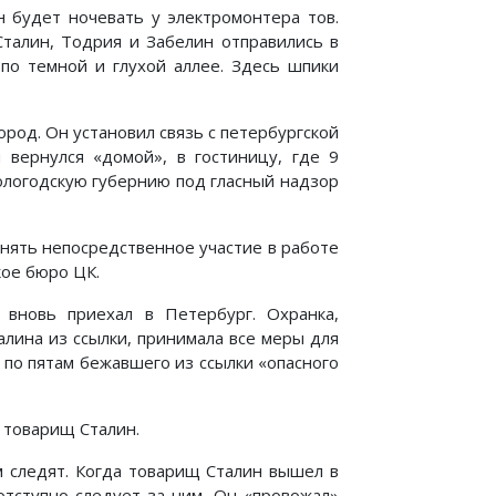
 будет ночевать у электромонтера тов.
талин, Тодрия и Забелин отправились в
 по темной и глухой аллее. Здесь шпики
род. Он установил связь с петербургской
 вернулся «домой», в гостиницу, где 9
Вологодскую губернию под гласный надзор
нять непосредственное участие в работе
кое бюро ЦК.
 вновь приехал в Петербург. Охранка,
лина из ссылки, принимала все меры для
 по пятам бежавшего из ссылки «опасного
 товарищ Сталин.
м следят. Когда товарищ Сталин вышел в
отступно следует за ним. Он «провожал»