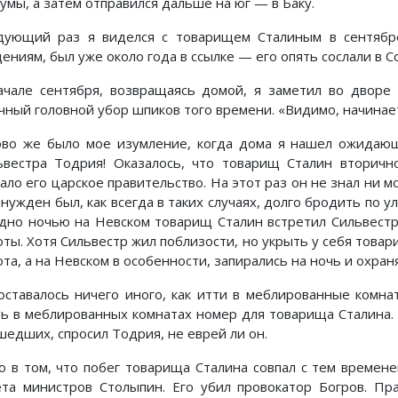
Думы, а затем отправился дальше на юг — в Баку.
дующий раз я виделся с товарищем Сталиным в сентябр
ениям, был уже около года в ссылке — его опять сослали в С
ачале сентября, возвращаясь домой, я заметил во дворе
чный головной убор шпиков того времени. «Видимо, начинает
ово же было мое изумление, когда дома я нашел ожидаю
ьвестра Тодрия! Оказалось, что товарищ Сталин вторичн
лало его царское правительство. На этот раз он не знал ни 
нужден был, как всегда в таких случаях, долго бродить по у
дно ночью на Невском товарищ Сталин встретил Сильвестр
ты. Хотя Сильвестр жил поблизости, но укрыть у себя товари
та, а на Невском в особенности, запирались на ночь и охра
оставалось ничего иного, как итти в меблированные комн
ть в меблированных комнатах номер для товарища Сталина
шедших, спросил Тодрия, не еврей ли он.
о в том, что побег товарища Сталина совпал с тем времене
ета министров Столыпин. Его убил провокатор Богров. Пр