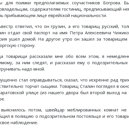
ы для поимки предполагаемых соучастников Богрова. Б
овладельцам, содержателям гостиниц, предписывающий не
вь прибывающем лице еврейской национальности.
ьвестр ответил, что он грузин, а его товарищ русский, то
лин отдал свой паспорт на имя Петра Алексеевича Чижико
рия ушел домой. На другое утро он зашел за товарищем 
оргскую сторону.
да товарищи рассказали мне обо всем этом, я немедлен
имому, за ним следят, и рассказал ему о подозрительных
трунивать надо мной.
мущенно стал оправдываться, сказал, что искренне рад при
ствительно торчат сыщики. Товарищ Сталин поглядел в окно
Саратовской улице (из нашего двора был второй выход на С
ре.
 выяснилось потом, швейцар меблированных комнат не 
бщил в полицию о подозрительном постояльце и его товари
 свое наблюдение.