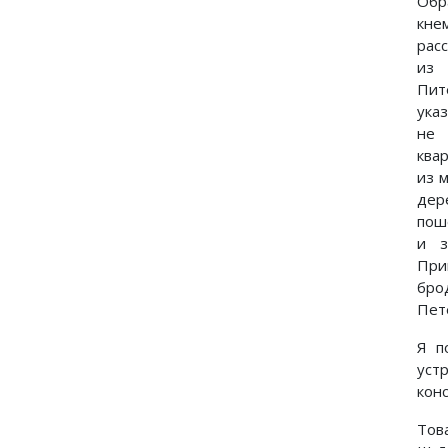
Обр
кне
рас
из 
Пи
ука
не 
ква
из 
дер
пош
и з
При
бр
Пет
Я п
у
кон
Тов