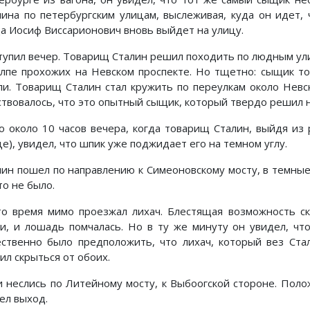
лина по петербургским улицам, выслеживая, куда он идет, 
да Иосиф Виссарионович вновь выйдет на улицу.
тупил вечер. Товарищ Сталин решил походить по людным ули
олпе прохожих на Невском проспекте. Но тщетно: сыщик то 
ли. Товарищ Сталин стал кружить по переулкам около Невск
ствовалось, что это опытный сыщик, который твердо решил н
о около 10 часов вечера, когда товарищ Сталин, выйдя из
е), увидел, что шпик уже поджидает его на темном углу.
лин пошел по направлению к Симеоновскому мосту, в темные
то не было.
то время мимо проезжал лихач. Блестящая возможность ск
ки, и лошадь помчалась. Но в ту же минуту он увидел, чт
ественно было предположить, что лихач, который вез Ста
ил скрыться от обоих.
и неслись по Литейному мосту, к Выбоогской стороне. Пол
ел выход.