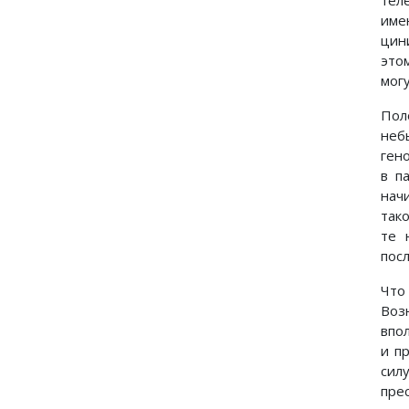
име
цин
это
могу
Пол
неб
ген
в п
нач
так
те 
пос
Что
Воз
впо
и п
сил
пре