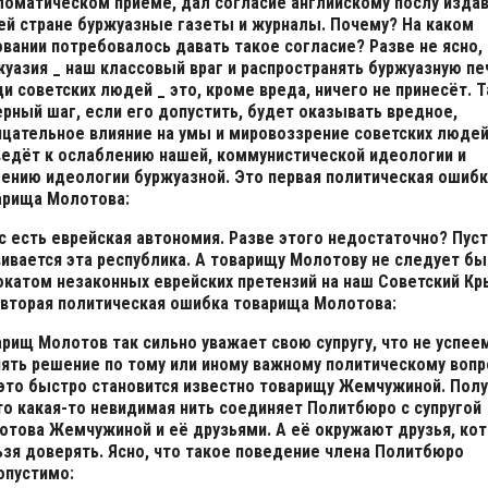
ломатическом приёме, дал согласие английскому послу издав
ей стране буржуазные газеты и журналы. Почему? На каком
вании потребовалось давать такое согласие? Разве не ясно,
жуазия _ наш классовый враг и распространять буржуазную пе
и советских людей _ это, кроме вреда, ничего не принесёт. 
ерный шаг, если его допустить, будет оказывать вредное,
ицательное влияние на умы и мировоззрение советских людей
ведёт к ослаблению нашей, коммунистической идеологии и
лению идеологии буржуазной. Это первая политическая ошиб
арища Молотова:
с есть еврейская автономия. Разве этого недостаточно? Пус
вивается эта республика. А товарищу Молотову не следует бы
окатом незаконных еврейских претензий на наш Советский Кр
 вторая политическая ошибка товарища Молотова:
арищ Молотов так сильно уважает свою супругу, что не успее
нять решение по тому или иному важному политическому вопр
 это быстро становится известно товарищу Жемчужиной. Полу
то какая-то невидимая нить соединяет Политбюро с супругой
отова Жемчужиной и её друзьями. А её окружают друзья, ко
ьзя доверять. Ясно, что такое поведение члена Политбюро
опустимо: