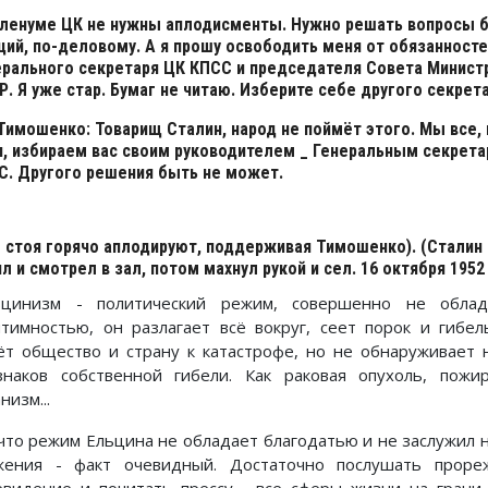
пленуме ЦК не нужны аплодисменты. Нужно решать вопросы 
ций, по-деловому. А я прошу освободить меня от обязанност
ерального секретаря ЦК КПСС и председателя Совета Минист
. Я уже стар. Бумаг не читаю. Изберите себе другого секрета
Тимошенко: Товарищ Сталин, народ не поймёт этого. Мы все, 
н, избираем вас своим руководителем _ Генеральным секрет
С. Другого решения быть не может.
е стоя горячо аплодируют, поддерживая Тимошенко). (Сталин
л и смотрел в зал, потом махнул рукой и сел. 16 октября 1952 
ьцинизм - политический режим, совершенно не обла
итимностью, он разлагает всё вокруг, сеет порок и гибел
ёт общество и страну к катастрофе, но не обнаруживает 
знаков собственной гибели. Как раковая опухоль, пожи
низм...
 что режим Ельцина не обладает благодатью и не заслужил 
жения - факт очевидный. Достаточно послушать проре
евидение и почитать прессу - все сферы жизни на грани