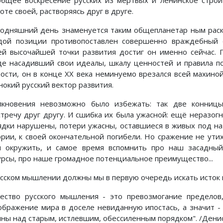
те своей, растворяясь друг в друге.
сегодняшний день знаменуется таким общепланетар ным раск
дой позиции противопоставлен совершенно враждебный е
ей высочайшей точки развития достиг он именно сейчас. 
де насадивший свои идеалы, шкалу ценностей и правила п
рости, он в конце XX века неминуемо врезался всей махино
нокий русский вектор развития.
лкновения невозможно было избежать: так две конницы
стречу друг другу. И сшибка их была ужасной: ещё неразогн
ядки нарушены, потери ужасны, оставшиеся в живых под нат
ории, к своей окончательной погибели. Но сражение не ути
я окружить, и самое время вспомнить про наш засадный
урсы, про наше громадное потенциальное преимущество...
усском мышлении должны мы в первую очередь искать исток 
ество русского мышления - это превозмогание пределов,
ображение мира в доселе невиданную ипостась, а значит -
ины над старым, истлевшим, обессиленным порядком". /Дени