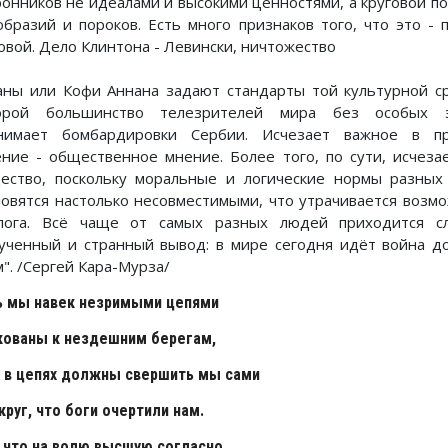
ронников не идеалами и высокими ценностями, а круговой по
образий и пороков. Есть много признаков того, что это - 
овой. Дело Клинтона - Левински, ничтожество
аны или Кофи Аннана задают стандарты той культурной с
орой большинство телезрителей мира без особых 
нимает бомбардировки Сербии. Исчезает важное в п
ение - общественное мнение. Более того, по сути, исчеза
ество, поскольку моральные и логические нормы разных
новятся настолько несовместимыми, что утрачивается возм
лога. Всё чаще от самых разных людей приходится с
ученный и странный вывод: в мире сегодня идёт война д
". /Сергей Кара-Мурза/
ь мы навек незримыми цепями
кованы к нездешним берегам,
и в цепях должны свершить мы сами
круг, что боги очертили нам.
, что на волю высшую согласно,