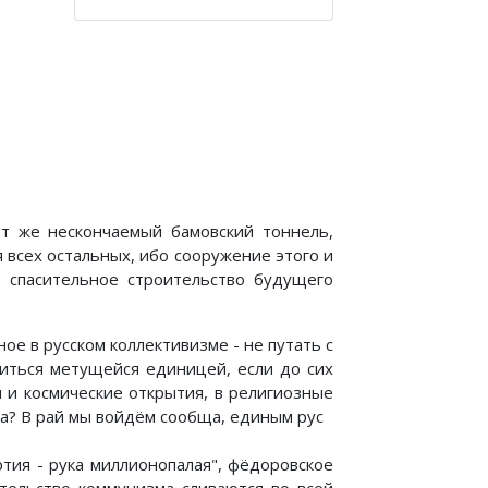
от же нескончаемый бамовский тоннель,
 всех остальных, ибо сооружение этого и
, спасительное строительство будущего
е в русском коллективизме - не путать с
виться метущейся единицей, если до сих
 и космические открытия, в религиозные
ла? В рай мы войдём сообща, единым рус
ртия - рука миллионопалая", фёдоровское
тельство коммунизма сливаются во всей