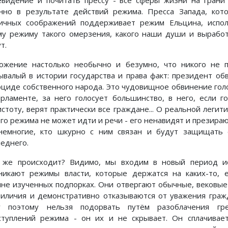
нно в результате действий режима. Пресса Запада, кот
ичных соображений поддерживает режим Ельцина, испол
му режиму такого омерзения, какого наши души и вырабо
т.
ожение настолько необычно и безумно, что никого не п
ывалый в истории государства и права факт: президент об
оциде собственного народа. Это чудовищное обвинение гол
арламенте, за него голосует большинство, в него, если г
истоту, верят практически все граждане... О реальной легит
ого режима не может идти и речи - его ненавидят и презира
немногие, кто шкурно с ним связан и будут защищать 
леднего.
 же происходит? Видимо, мы входим в новый период ис
никают режимы власти, которые держатся на каких-то, 
лне изученных подпорках. Они отвергают обычные, вековы
риличия и демонстративно отказываются от уважения граж
у поэтому нельзя подорвать путём разоблачения гр
ступлений режима - он их и не скрывает. Он сплачивае