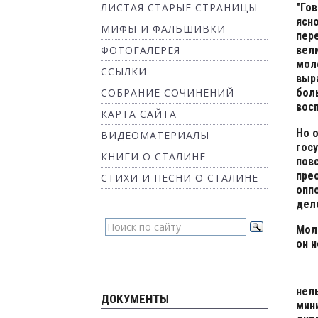
ЛИСТАЯ СТАРЫЕ СТРАНИЦЫ
"Гов
ясно
МИФЫ И ФАЛЬШИВКИ
пере
ФОТОГАЛЕРЕЯ
вел
мол
ССЫЛКИ
выр
СОБРАНИЕ СОЧИНЕНИЙ
боль
вос
КАРТА САЙТА
Но 
ВИДЕОМАТЕРИАЛЫ
гос
КНИГИ О СТАЛИНЕ
пов
пре
СТИХИ И ПЕСНИ О СТАЛИНЕ
опп
дел
Мол
он н
нел
ДОКУМЕНТЫ
мин