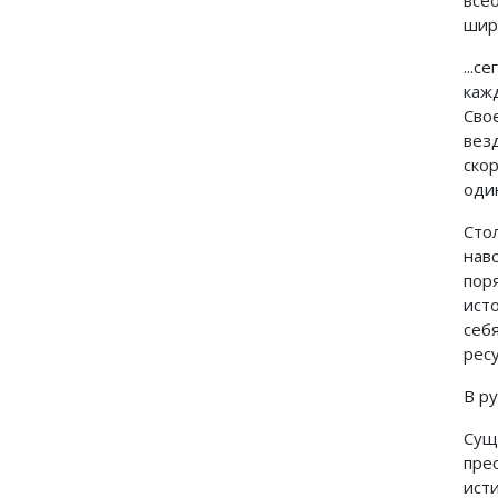
широ
...
каж
Сво
вез
ско
оди
Сто
нав
пор
ист
себ
рес
В р
Сущ
пре
ист