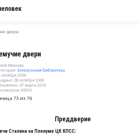
человек
ие двери
емучие двери
лия Иванова
тегория:
Электронная библиотека
 октября 2006
здано: 08 октября 2006
бновлено: 07 марта 2018
росмотров: 93916
аница 73 из 76
Преддверие
речи Сталина на Пленуме ЦК КПСС: