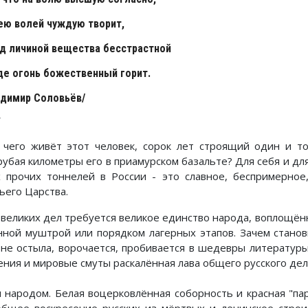
ею волей чуждую творит,
од личиной вещества бесстрастной
де огонь божественный горит.
адимир Соловьёв/
*
 чего живёт этот человек, сорок лет строящий один и т
рубая километры его в приамурском базальте? Для себя и для
х прочих тоннелей в России - это славное, беспримерное
ьего Царства.
 великих дел требуется великое единство народа, воплощённо
нной муштрой или порядком лагерных этапов. Зачем стано
 не остыла, ворочается, пробивается в шедевры литературы
ения и мировые смуты раскалённая лава общего русского де
м народом. Белая воцерковлённая соборность и красная "па
общее воскресение русских из мёртвых и ленинское строи