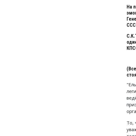
На 
эмо
Ген
СССР
С.К.
оди
КПС
(Вс
стоя
"Ел
лег
вед
при
орга
То,
ува
тел