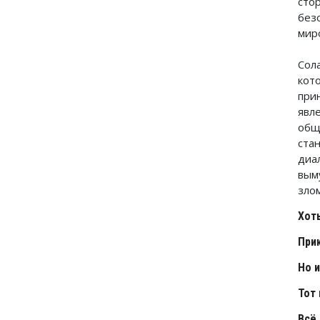
сто
без
мир
Сол
кот
при
явл
общ
ста
диа
вым
злом
Хот
При
Но 
Тот 
Всё