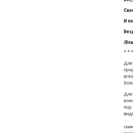
Сво
И п
Вез
/Вл
* * 
Для
про
все
Бож
Для
вое
пор
вид
ски
все