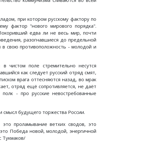
ладом, при котором русскому фактору по
му фактор "нового мирового порядка".
Покоривший едва ли не весь мир, почти
оведения, разогнавшиеся до предельной
й в свою противоположность - молодой и
 в чистом поле стремительно несутся
авшийся как следует русский отряд смят,
иском врага оттесняются назад, во мрак
хает, отряд ещё сопротивляется, не даёт
 полк - про русские невостребованные
и смысл будущего торжества России.
 это проламывание ветхих сводов, это
 это Победа новой, молодой, энергичной
с Тукмаков/