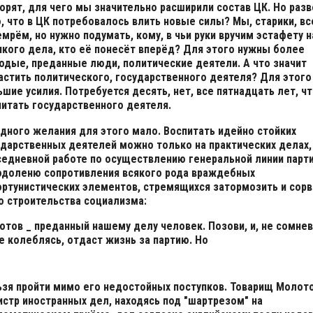
орят, для чего мы значительно расширили состав ЦК. Но разв
, что в ЦК потребовалось влить новые силы? Мы, старики, вс
мрём, но нужно подумать, кому, в чьи руки вручим эстафету 
икого дела, кто её понесёт вперёд? Для этого нужны более
одые, преданные люди, политические деятели. А что значит
астить политического, государственного деятеля? Для этог
шие усилия. Потребуется десять, нет, все пятнадцать лет, ч
питать государственного деятеля.
одного желания для этого мало. Воспитать идейно стойких
ударственных деятелей можно только на практических делах,
седневной работе по осуществлению генеральной линии парти
одоленю сопротивления всякого рода враждебных
ортунистических элементов, стремящихся затормозить и сорв
о строительства социализма:
отов _ преданный нашему делу человек. Позови, и, не сомне
е колеблясь, отдаст жизнь за партию. Но
ьзя пройти мимо его недостойных поступков. Товарищ Молото
истр иностранных дел, находясь под "шартрезом" на