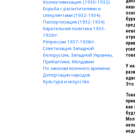
дип
Коллективизация. (1930-1932)
наш
Борьба с расхитителями и
осно
спекулянтами (1932-1934)
бур
Паспортизация (1932-1934)
сред
Карательная политика 1933-
нев
1936гг.
отр
Репрессии 1937-1938гг.
при
Советизация Западной
уси
Белоруссии, Западной Украины,
тов
Прибалтики, Молдавии
У на
По законам военного времени
раз
Депортации народов
адв
Культура и искусство
Это
Тов
при
как
буд
Мол
нел
нед