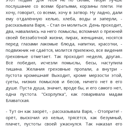
послушание со всеми братьями, корзины плети. Не
хочу, говорит, со всеми, хочу в затвор. Ну ладно, дали
ему отдалённую келью, хлеба, воды и заперли, -
рассказывала Варя, - Стал он молиться. День проходит,
два, навалились на него помыслы, вспомнил о прежней
своей беззаботной жизни, пирах, женщинах, носятся
перед глазами лакомые блюда, напитки, красотки, -
подвижник не сдаётся, молится прилежно, все видения
греховные отметает. Так проходит неделя, другая...
Всё победил, исчезли помыслы, бесы, наступила
тишина. Желания греховные пропали, а внутри -
пустота кромешная! Выходит, кроме мерзости этой,
суеты, низких помыслов и бесов, ничего нет в его
душе. Пуста душа, значит, вроде бы, и его самого нет,
одна пустота. "Скорлупка", как говаривала мадам
Блаватская.
- Тут он как заорёт, - рассказывала Варя, - Отоприте! -
орёт, выскочил из кельи, трясётся, как безумный,
плачет, пустоты своей ужаснулся. Так наказал его