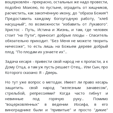
воцерковлён - прекрасно, остальных же надо провести,
подобно Моисею, по пустыне, оградить от хищников,
расчистить, как закопчённую икону, до "образа Божия"!
Предоставить каждому богоугодную работу, "хлеб
насущный", по возможности "избавить от Лукавого".
Христос - Путь, Истина и Жизнь, и там, где человек
стоит "на Пути", приносит добрые плоды - Спаситель
обязательно приходит. "Без Меня не можете творить
ничесоже", то есть лишь на Божьем дереве добрый
плод. "По плодам их узнаете их"...
Задача кесаря - привести свой народ не к пропасти, а к
Дому Отца, а там уж пусть решает Отец... Или Сын, про
Которого сказано: Я - Дверь.
Но тут уже вопрос о методах. Имеет ли право кесарь
защитить свой народ "железным занавесом",
стрельбой, репрессиями? Когда часто гибнут и
невинные под горячую руку... Помимо
"воцерковлённых" в ведении Иосифа, в его
винограднике были и "привитые" и просто "дикие"