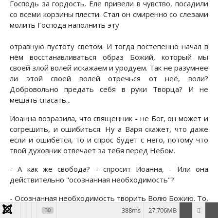
Господь за гордость. Еле привели в чувство, посадили
со всеми корзины плести. Стал он смиренно со слезами
молить Господа наполнить эту
отравную пустоту светом. И тогда постепенно начал в
нём восстанавливаться образ Божий, который мы
своей злой волей искажаем и уродуем. Так не разумнее
ли этой своей волей отречься от неё, воли?
Добровольно предать себя в руки Творца? И не
мешать спасать...
Иоанна возразила, что священник - не Бог, он может и
согрешить, и ошибиться. Ну а Варя скажет, что даже
если и ошибётся, то и спрос будет с него, потому что
твой духовник отвечает за тебя перед Небом.
- А как же свобода? - спросит Иоанна, - Или она
действительно "осознанная необходимость"?
- Осознанная необходимость творить Волю Божию. То,
что в миру называют "свободой" - всего лишь
388ms
27.706MB
30