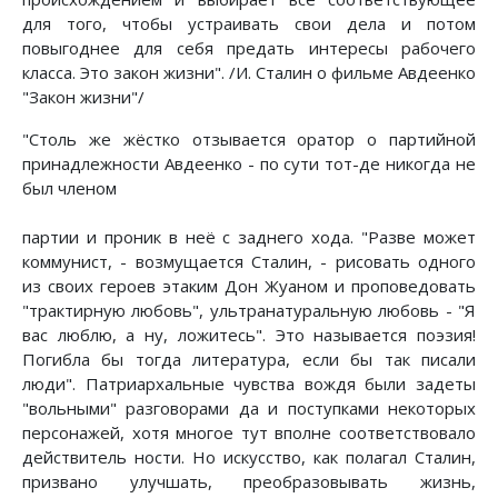
для того, чтобы устраивать свои дела и потом
повыгоднее для себя предать интересы рабочего
класса. Это закон жизни". /И. Сталин о фильме Авдеенко
"Закон жизни"/
"Столь же жёстко отзывается оратор о партийной
принадлежности Авдеенко - по сути тот-де никогда не
был членом
партии и проник в неё с заднего хода. "Разве может
коммунист, - возмущается Сталин, - рисовать одного
из своих героев этаким Дон Жуаном и проповедовать
"трактирную любовь", ультранатуральную любовь - "Я
вас люблю, а ну, ложитесь". Это называется поэзия!
Погибла бы тогда литература, если бы так писали
люди". Патриархальные чувства вождя были задеты
"вольными" разговорами да и поступками некоторых
персонажей, хотя многое тут вполне соответствовало
действитель ности. Но искусство, как полагал Сталин,
призвано улучшать, преобразовывать жизнь,