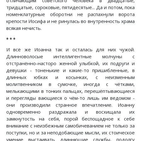
отличающим советского человека в двадцатые,
тридцатые, сороковые, пятидесятые... Да и потом, пока
номенклатурные оборотни не распахнули ворота
крепости Иосифа и не ринулась во внутренность храма
всякая нечисть.
* * *
И всё же Иоанна так и осталась для них чужой.
Длинноволосые интеллигентные молчуны с
отстранённо-насторо женной улыбкой, их подруги и
девушки - тоненькие и какие-то пришибленные, в
длинных юбках и косынках, с неизменным
молитвенником в сумочке, иногда с чётками,
мелькающими в тонких пальцах, перешёптывающиеся
и перегляды вающиеся о чём-то лишь им ведомом -
они производили странное впечатление. Иоанну
одновременно раздражала и восхищала их
замкнутость на себя, порой беспощадное к себе
внимание с неизбежным самобичеванием не только за
поступки, но и за неподобающие мысли, их стоическое
умение выстаивать длиннющие службы, подолгу