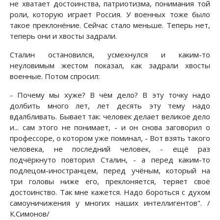
не хватает достоинства, патриотизма, понимания той
роли, которую играет Россия. У военных тоже было
такое преклонёние. Сейчас стало меньше. Теперь нет,
теперь они и хвосты задрали.
Сталин остановился, усмехнулся и каким-то
неуловимым жестом показал, как задрали хвосты
военные. Потом спросил:
- Почему мы хуже? В чём дело? В эту точку надо
долбить много лет, лет десять эту тему надо
вдалбливать. Бывает так: человек делает великое дело
и... сам этого не понимает, - и он снова заговорил о
профессоре, о котором уже поминал, - Вот взять такого
человека, не последний человек, - ещё раз
подчёркнуто повторил Сталин, - а перед каким-то
подлецом-иностранцем, перед учёным, который на
три головы ниже его, преклоняется, теряет своё
достоинство. Так мне кажется. Надо бороться с духом
самоуничижения у многих наших интеллигентов". /
К.Симонов/