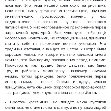
писатели. Это тема нашего советского патриотизма.
Если взять нашу среднюю интеллигенцию, научную
интеллигенцию, профессоров, врачей... у них
недостаточно воспитано чувство советского
патриотизма. У них неоправданное преклонение перед
заграничной культурой. Все чувствуют себя ещё
несовершен нолетними, не стопроцентными, привыкли
считать себя на положении вечных учеников. Это
традиция отсталая, она идёт от Петра. У Петра были
хорошие мысли, но вскоре налезло слишком много
немцев, это был период преклонения перед немцами.
Посмотрите, как трудно было дышать, как было
трудно работать Ломоносову, например. Сначала
немцы, потом французы, было преклонение перед
иностранцами, - сказал Сталин и вдруг, лукаво
прищурясь, чуть слышной скороговоркой прорифмовал:
- засранцами, - усмехнулся и снова стал серьёзным.
- Простой крестьянин не пойдёт из-за пустяков
кланяться, не станет ломать шапку, а вот у таких людей