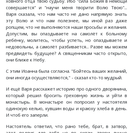
ховного отца твою судьбу. Ибо "сила Божия в немощи
совершается" и "научи меня творити Волю Твою"...
Варя сказала, что нам часто не дано напрямую знать
эту Волю и что нам полезнее, мы иной раз даже
ропщем, что не выполняются наши просьбы и желания.
Допустим, вы опаздываете на самолёт к больному
ребёнку, молитесь, чтобы успеть, но опаздываете и
недовольны, а самолёт разбивается... Разве мы можем
предвидеть будущее? А священникам часто открыто,
они ближе к Небу.
С этим Иоанна была согласна. "Бойтесь ваших желаний,
они иногда осуществляются," - сказал кто-то мудрый.
И ещё Варя расскажет историю про одного дворянина,
который решил бросить греховную жизнь и уйти в
монастырь. В монастыре он попросил у настоятеля
одинокую келью, кувшин воды и краюху хлеба в день.
И чтоб его заперли.
Настоятель ответил, что рано тебе, брат, в затвор,
этот подвиг для тебя не по силам, твори лучше