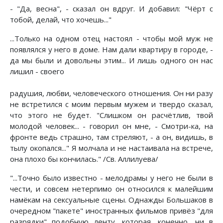
- "Да, весна", - сказал он вдруг. И добавил: "Чёрт с
тобой, делай, что хочешь..."
...Только на одном отец настоял - чтобы мой муж не
появлялся у него в доме. Нам дали квартиру в городе, -
да мы были и довольны этим... И лишь одного он нас
лишил - своего
радушия, любви, человеческого отношения. Он ни разу
не встретился с моим первым мужем и твердо сказал,
что этого не будет. "Слишком он расчётлив, твой
молодой человек... - говорил он мне, - Смотри-ка, на
фронте ведь страшно, там стреляют, - а он, видишь, в
тылу окопался..." Я молчала и не настаивала на встрече,
она плохо бы кончилась." /Св. Аллилуева/
"...Точно было известно - мелодрамы у него не были в
чести, и совсем нетерпимо он относился к малейшим
намёкам на сексуальные сцены. Однажды Большаков в
очередном "пакете" иностранных фильмов привёз "для
разрядки" подобную ленту, которая, конечно, ни в