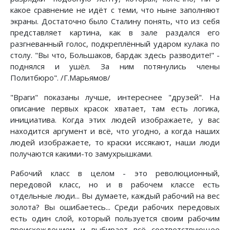
какое сравнение не идёт с теми, что ныне заполняют
экраны. Достаточно было Сталину понять, что из себя
представляет картина, как в зале раздался его
разгневанный голос, подкреплённый ударом кулака по
столу. "Вы что, Большаков, бардак здесь разводите!" -
поднялся и ушёл. За ним потянулись члены
Политбюро". /Г.Марьямов/
"Враги" показаны лучше, интереснее "друзей". На
описание первых красок хватает, там есть логика,
инициатива. Когда этих людей изображаете, у вас
находится аргумент и всё, что угодно, а когда наших
людей изображаете, то краски иссякают, наши люди
получаются какими-то замухрышками.
Рабочий класс в целом - это революционный,
передовой класс, но и в рабочем классе есть
отдельные люди... Вы думаете, каждый рабочий на вес
золота? Вы ошибаетесь... Среди рабочих передовых
есть один слой, который пользуется своим рабочим
происхождением и выбирает всё соответствующее