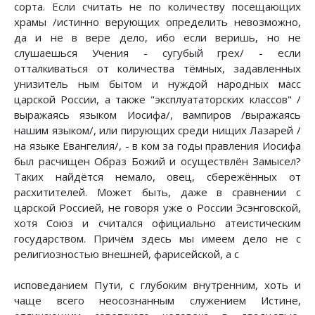
сорта. Если считать не по количеству посещающих
храмы /истинно верующих определить невозможно,
да и не в вере дело, ибо если веришь, но не
слушаешься Учения - сугубый грех/ - если
отталкиваться от количества тёмных, задавленных
унизитель ным бытом и нуждой народных масс
царской России, а также "эксплуататорских классов" /
выражаясь языком Иосифа/, вампиров /выражаясь
нашим языком/, или пирующих среди нищих Лазарей /
на языке Евангелия/, - в ком за годы правления Иосифа
был расчищен Образ Божий и осуществлён Замысел?
Таких найдётся немало, овец, сбережённых от
расхитителей. Может быть, даже в сравнении с
царской Россией, не говоря уже о России Эсэнговской,
хотя Союз и считался официально атеистическим
государством. Причём здесь мы имеем дело не с
религиозностью внешней, фарисейской, а с
исповеданием Пути, с глубоким внутренним, хоть и
чаще всего неосознанным служением Истине,