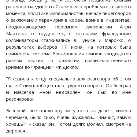
разговор наедине со Сталиным о проблемах текущего
момента, политике империалистов, начале переговоров
о заключении перемирия в Корее, войне в Индокитае,
продолжающемся тюремном заключении Анри
Мартена, о трудностях, с которыми французские
колонизаторы сталкивались в Тунисе и Марокко, о
результатах выборов 17 июня, на которых была
применена система блокирования списков кандидатов
разных партий, о развитии правительственного
кризиса во Франции". /Ж.Дюкло/
"Я ездила к отцу специально для разговора об этом
шаге. С ним вообще стало трудно говорить. Он был раз
и навсегда мной недоволен, он был во мне
разочарован.
Был май, всё цвело кругом у него на даче - кипела
черёмуха, было тихо, пчёлы жужжали... "Значит, замуж
хочешь?" - сказал он. Потом долго молчал, смотрел на
деревья...