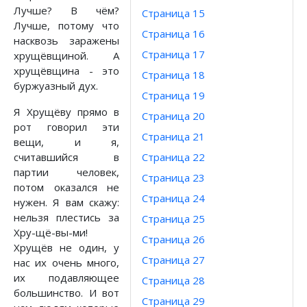
Лучше? В чём?
Страница 15
Лучше, потому что
Страница 16
насквозь заражены
Страница 17
хрущёвщиной. А
хрущёвщина - это
Страница 18
буржуазный дух.
Страница 19
Я Хрущёву прямо в
Страница 20
рот говорил эти
Страница 21
вещи, и я,
считавшийся в
Страница 22
партии человек,
Страница 23
потом оказался не
Страница 24
нужен. Я вам скажу:
нельзя плестись за
Страница 25
Хру-щё-вы-ми!
Страница 26
Хрущёв не один, у
Страница 27
нас их очень много,
их подавляющее
Страница 28
большинство. И вот
Страница 29