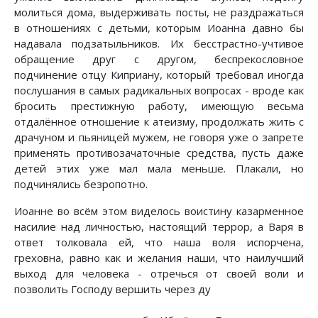
молиться дома, выдерживать посты, не раздражаться
в отношениях с детьми, которым Иоанна давно бы
надавала подзатыльников. Их бесстрастно-учтивое
обращение друг с другом, беспрекословное
подчинение отцу Киприану, который требовал иногда
послушания в самых радикальных вопросах - вроде как
бросить престижную работу, имеющую весьма
отдалённое отношение к атеизму, продолжать жить с
драчуном и пьяницей мужем, не говоря уже о запрете
применять противозачаточные средства, пусть даже
детей этих уже мал мала меньше. Плакали, но
подчинялись безропотно.
Иоанне во всём этом виделось воистину казарменное
насилие над личностью, настоящий террор, а Варя в
ответ толковала ей, что наша воля испорчена,
греховна, равно как и желания наши, что наилучший
выход для человека - отречься от своей воли и
позволить Господу вершить через ду