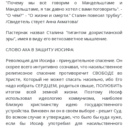
"Почему мы всё говорим о Мандельштаме и
Мандельштаме, я так давно хотел с вами поговорить". -
"О чём?" - "О жизни и смерти." Сталин повесил трубку".
/Свидетель ствует Анна Ахматова/
Пастернак назвал Сталина "гигантом дохристианской
эры", имея в виду его ветхозаветное мышление.
СЛОВО АХА В ЗАЩИТУ ИОСИФА:
Революция для Иосифа - принудительное спасение. Он
скорее всего интуитивно сознавал, что насильственное
религиозное спасение противоречит СВОБОДЕ во
Христе, Который не может спасать насильно, ибо Его
надо избрать СЕРДЦЕМ, родиться свыше, ПОЛЮБИТЬ
итогом всей земной жизни. Поэтому Иосиф
использовал идеологию коммунизма, наиболее
близкую христианству идею государственного
устройства. Виновен ли он в своём выборе - решит Суд.
Во всяком случае я утверждаю, что было бы куда хуже,
если бы Иосиф употребил для насильственного