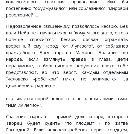
коллективного спасения православие. Или бы
постепенно "обуржуазился" или соблазнился "мировой
революцией"...
Недозволенное священнику позволялось кесарю. Без
воли Неба нет начальников и "кому много дано, с того
больше спросится". Кесарь обязан ограждать
вверенный ему народ "от Лукавого", от соблазнов
враждебного Богу царства Мамоны. Большинство
народа, если взглянуть правде в глаза, дети
неразумные, а большинство верующих плохо себе
представляют, во что верят. Каждым отдельным
"человеко -ребёнком" никто не занимается, за
церковной оградой он
оказывается порой полностью во власти армии тьмы.
"Имя им легион".
Спасение народа - прямой долг кесаря, которого
Творец будет судить "по плодам" - по жатве
Господней. Если человеко-ребёнок верит сердцем,