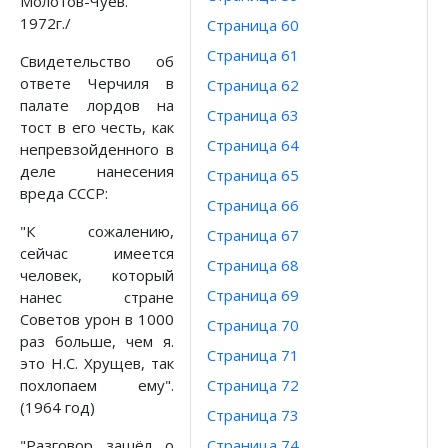
Молотов-Чуев.
1972г./
Страница 60
Страница 61
Свидетельство об
ответе Черчиля в
Страница 62
палате лордов на
Страница 63
тост в его честь, как
Страница 64
непревзойденного в
деле нанесения
Страница 65
вреда СССР:
Страница 66
"К сожалению,
Страница 67
сейчас имеется
Страница 68
человек, который
Страница 69
нанес стране
Советов урон в 1000
Страница 70
раз больше, чем я.
Страница 71
это Н.С. Хрущев, так
похлопаем ему".
Страница 72
(1964 год)
Страница 73
"Разговор зашёл о
Страница 74