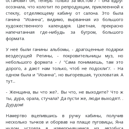
остановит он, теперь только за мостом"/ - она вдруг
осознала, что колотит по репродукции, приклеенной к
стеклу, отделяющему кабину от салона. Это была
ганина "Иоанна", видимо, вырванная из большого
художественного календаря. Цветная, прекрасно
напечатанная где-нибудь за бугром, большого
формата.
У неё были ганины альбомы, - драгоценные подарки
вездесущей Регины, - покровительницы муз, но
небольшого формата - / "Сама понимаешь, там это
дорого, а дают нам только, чтоб не подохли"/. - На
одном была и "Иоанна", но выгоревшая, тускловатая. А
тут...
- Женщина, вы что же?.. Вы что, не выходите? Что ж
ты, дура, орала, стучала? Да пусти же, люди выходят!. .
Дурдом!
Намертво вцепившись в ручку кабины, получив
несколько тычков и оборвав на плаще пуговицы, Яна
чудом устояла в извергнувшемся из автобуса