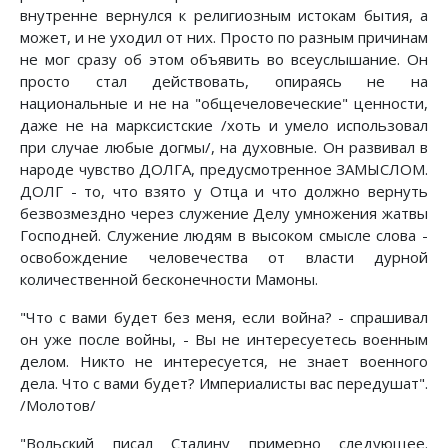
внутренне вернулся к религиозным истокам бытия, а
может, и не уходил от них. Просто по разным причинам
не мог сразу об этом объявить во всеуслышание. Он
просто стал действовать, опираясь не на
национальные и не на "общечеловеческие" ценности,
даже не на марксистские /хоть и умело использовал
при случае любые догмы/, на духовные. Он развивал в
народе чувство ДОЛГА, предусмотренное ЗАМЫСЛОМ.
ДОЛГ - то, что взято у Отца и что должно вернуть
безвозмездно через служение Делу умножения жатвы
Господней. Служение людям в высоком смысле слова -
освобождение человечества от власти дурной
количественной бесконечности Мамоны.
"Что с вами будет без меня, если война? - спрашивал
он уже после войны, - Вы не интересуетесь военным
делом. Никто не интересуется, не знает военного
дела. Что с вами будет? Империалисты вас передушат".
/Молотов/
"Вольский писал Сталину примерно следующее.