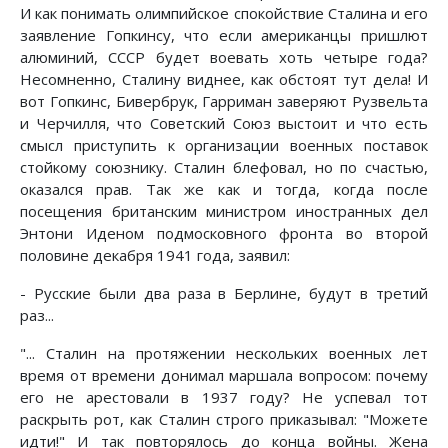
И как понимать олимпийское спокойствие Сталина и его
заявление Гопкинсу, что если американцы пришлют
алюминий, СССР будет воевать хоть четыре года?
Несомненно, Сталину виднее, как обстоят тут дела! И
вот Гопкинс, Бивербрук, Гарриман заверяют Рузвельта
и Черчилля, что Советский Союз выстоит и что есть
смысл приступить к организации военных поставок
стойкому союзнику. Сталин блефовал, но по счастью,
оказался прав. Так же как и тогда, когда после
посещения британским министром иностранных дел
Энтони Иденом подмосковного фронта во второй
половине декабря 1941 года, заявил:
- Русские были два раза в Берлине, будут в третий
раз...
"... Сталин на протяжении нескольких военных лет
время от времени донимал маршала вопросом: почему
его не арестовали в 1937 году? Не успевал тот
раскрыть рот, как Сталин строго приказывал: "Можете
идти!" И так повторялось до конца войны. Жена