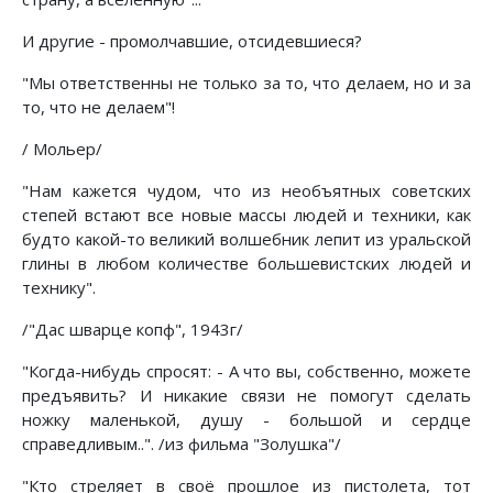
И другие - промолчавшие, отсидевшиеся?
"Мы ответственны не только за то, что делаем, но и за
то, что не делаем"!
/ Мольер/
"Нам кажется чудом, что из необъятных советских
степей встают все новые массы людей и техники, как
будто какой-то великий волшебник лепит из уральской
глины в любом количестве большевистских людей и
технику".
/"Дас шварце копф", 1943г/
"Когда-нибудь спросят: - А что вы, собственно, можете
предъявить? И никакие связи не помогут сделать
ножку маленькой, душу - большой и сердце
справедливым..". /из фильма "Золушка"/
"Кто стреляет в своё прошлое из пистолета, тот