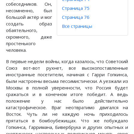
собеседников. Он,
Страница 75
несомненно, был
большой актёр и мог
Страница 76
создать образ
Все страницы
обаятельного,
скромного, даже
простенького
человека.
В первые недели войны, когда казалось, что Советский
Союз вот-вот рухнет, все высокопоставленные
иностранные посетители, начиная с Гарри Гопкинса,
были настроены весьма пессимистически. А уезжали из
Москвы в полной уверенности, что Россия будет
сражаться и в конечном итоге победит. А ведь
положение у нас было действительно
катастрофическое. Враг неотвратимо двигался на
Восток. Чуть ли не каждую ночь приходилось
прятаться в бомбоубежищах. Что же побуждало
Гопкинса, Гарримана, Бивербрука и других опытных и
скептически настроенных политиканов менять свою