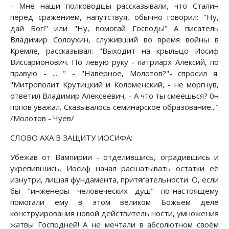
- Мне наши полководцы рассказывали, что Сталин
перед сражением, напутствуя, обычно говорил: "Ну,
дай Бог!" или "Ну, помогай Господь!" А писатель
Владимир Солоухин, служивший во время войны в
Кремле, рассказывал: "Выходит на крыльцо Иосиф
Виссарионович. По левую руку - патриарх Алексий, по
правую - ... " - "Наверное, Молотов?"- спросил я.
"Митрополит Крутицкий и Коломенский, - не моргнув,
ответил Владимир Алексеевич, - А что ты смеёшься? 0н
попов уважал. Сказывалось семинарское образование..."
/Молотов - Чуев/
СЛОВО АХА В ЗАЩИТУ ИОСИФА:
Убежав от Вампирии - отделившись, оградившись и
укрепившись, Иосиф начал расшатывать остатки её
изнутри, лишая фундамента, притягательности. О, если
бы "инженеры человеческих душ" по-настоящему
помогали ему в этом великом Божьем деле
конструирования новой действитель ности, умножения
жатвы Господней! А не мечтали в абсолютном своём