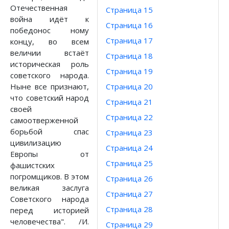
Отечественная
Страница 15
война идёт к
Страница 16
победонос ному
Страница 17
концу, во всем
величии встаёт
Страница 18
историческая роль
Страница 19
советского народа.
Ныне все признают,
Страница 20
что советский народ
Страница 21
своей
Страница 22
самоотверженной
борьбой спас
Страница 23
цивилизацию
Страница 24
Европы от
Страница 25
фашистских
погромщиков. В этом
Страница 26
великая заслуга
Страница 27
Советского народа
Страница 28
перед историей
человечества". /И.
Страница 29