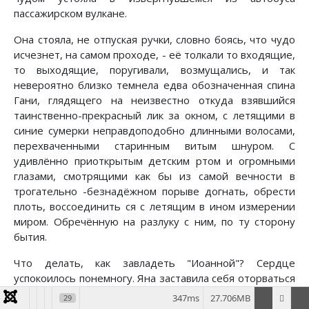
пассажирском вулкане.
Она стояла, не отпуская ручки, словно боясь, что чудо
исчезнет, на самом проходе, - её толкали то входящие,
то выходящие, поругивали, возмущались, и так
невероятно близко темнела едва обозначенная спина
Гани, глядящего на неизвестно откуда взявшийся
таинственно-прекрасный лик за окном, с летящими в
синие сумерки неправдоподобно длинными волосами,
перехваченными старинным витым шнуром. С
удивлённо приоткрытым детским ртом и огромными
глазами, смотрящими как бы из самой вечности в
трогательно -безнадёжном порыве догнать, обрести
плоть, воссоединить ся с летящим в ином измерении
миром. Обречённую на разлуку с ним, по ту сторону
бытия.
Что делать, как завладеть "Иоанной"? Сердце
успокоилось понемногу. Яна заставила себя оторваться
наконец от ручки, села на переднее освободившееся
347ms
27.706MB
29
место и стала ждать конечной остановки, чтобы