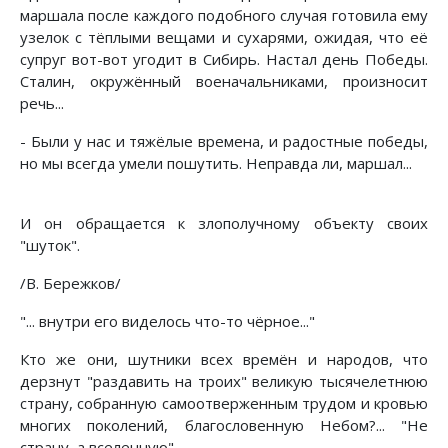
маршала после каждого подобного случая готовила ему
узелок с тёплыми вещами и сухарями, ожидая, что её
супруг вот-вот угодит в Сибирь. Настал день Победы.
Сталин, окружённый военачальниками, произносит
речь...
- Были у нас и тяжёлые времена, и радостные победы,
но мы всегда умели пошутить. Неправда ли, маршал...
И он обращается к злополучному объекту своих
"шуток".
/В. Бережков/
"... внутри его виделось что-то чёрное..."
Кто же они, шутники всех времён и народов, что
дерзнут "раздавить на троих" великую тысячелетнюю
страну, собранную самоотверженным трудом и кровью
многих поколений, благословенную Небом?... "Не
страну, а вселенную"...