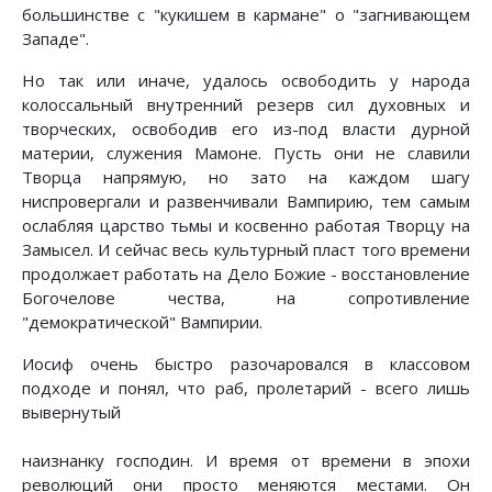
большинстве с "кукишем в кармане" о "загнивающем
Западе".
Но так или иначе, удалось освободить у народа
колоссальный внутренний резерв сил духовных и
творческих, освободив его из-под власти дурной
материи, служения Мамоне. Пусть они не славили
Творца напрямую, но зато на каждом шагу
ниспровергали и развенчивали Вампирию, тем самым
ослабляя царство тьмы и косвенно работая Творцу на
Замысел. И сейчас весь культурный пласт того времени
продолжает работать на Дело Божие - восстановление
Богочелове чества, на сопротивление
"демократической" Вампирии.
Иосиф очень быстро разочаровался в классовом
подходе и понял, что раб, пролетарий - всего лишь
вывернутый
наизнанку господин. И время от времени в эпохи
революций они просто меняются местами. Он