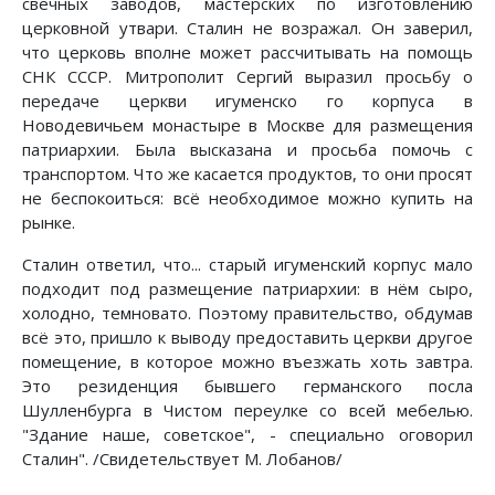
свечных заводов, мастерских по изготовлению
церковной утвари. Сталин не возражал. Он заверил,
что церковь вполне может рассчитывать на помощь
СНК СССР. Митрополит Сергий выразил просьбу о
передаче церкви игуменско го корпуса в
Новодевичьем монастыре в Москве для размещения
патриархии. Была высказана и просьба помочь с
транспортом. Что же касается продуктов, то они просят
не беспокоиться: всё необходимое можно купить на
рынке.
Сталин ответил, что... старый игуменский корпус мало
подходит под размещение патриархии: в нём сыро,
холодно, темновато. Поэтому правительство, обдумав
всё это, пришло к выводу предоставить церкви другое
помещение, в которое можно въезжать хоть завтра.
Это резиденция бывшего германского посла
Шулленбурга в Чистом переулке со всей мебелью.
"Здание наше, советское", - специально оговорил
Сталин". /Свидетельствует М. Лобанов/