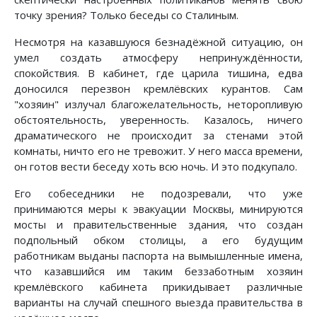
точку зрения? Только беседы со Сталиным.
Несмотря на казавшуюся безнадёжной ситуацию, он
умел создать атмосферу непринуждённости,
спокойствия. В кабинет, где царила тишина, едва
доносился перезвон кремлёвских курантов. Сам
"хозяин" излучал благожелательность, неторопливую
обстоятельность, уверенность. Казалось, ничего
драматического не происходит за стенами этой
комнаты, ничто его не тревожит. У него масса времени,
он готов вести беседу хоть всю ночь. И это подкупало.
Его собеседники не подозревали, что уже
принимаются меры к эвакуации Москвы, минируются
мосты и правительственные здания, что создан
подпольный обком столицы, а его будущим
работникам выданы паспорта на вымышленные имена,
что казавшийся им таким беззаботным хозяин
кремлёвского кабинета прикидывает различные
варианты на случай спешного выезда правительства в