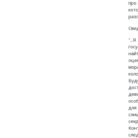
про
кот
разл
Сви
"..
госу
най
оце
мор
кол
Буду
дос
дево
осо
для
сли
сек
Кон
сле