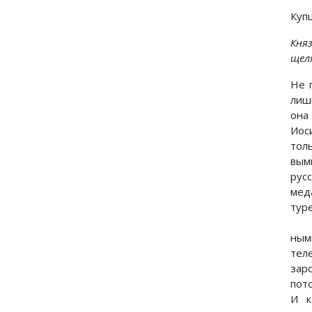
Купц
Кня
щеля
Не 
лишь
она
Иоси
тол
вым
рус
мед
тур
ным
тел
зар
пот
И к