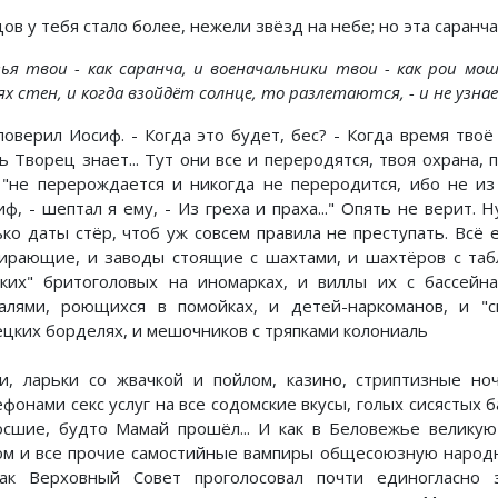
ов у тебя стало более, нежели звёзд на небе; но эта саранча
зья твои - как саранча, и военачальники твои - как рои мош
х стен, и когда взойдёт солнце, то разлетаются, - и не узна
поверил Иосиф. - Когда это будет, бес? - Когда время твоё 
 Творец знает... Тут они все и переродятся, твоя охрана, п
 "не перерождается и никогда не переродится, ибо не из т
ф, - шептал я ему, - Из греха и праха..." Опять не верит. 
ько даты стёр, чтоб уж совсем правила не преступать. Всё 
ирающие, и заводы стоящие с шахтами, и шахтёров с табл
ских" бритоголовых на иномарках, и виллы их с бассейн
алями, роющихся в помойках, и детей-наркоманов, и "с
ецких борделях, и мешочников с тряпками колониаль
и, ларьки со жвачкой и пойлом, казино, стриптизные но
ефонами секс услуг на все содомские вкусы, голых сисястых 
осшие, будто Мамай прошёл... И как в Беловежье великую
ом и все прочие самостийные вампиры общесоюзную народную
ак Верховный Совет проголосовал почти единогласно 