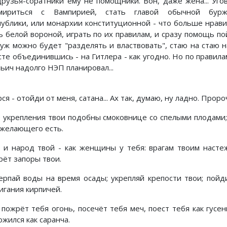
друзья-соратники ему не помощники. Вон, даже жена... Уго
мириться с Вампирией, стать главой обычной бурж
публики, или монархии конституционной - что больше нрави
 белой вороной, играть по их правилам, и сразу помощь пойд
 уж можно будет "разделять и властвовать", стаю на стаю н
те объединившись - на Гитлера - как угодно. Но по правилам
ьич надолго НЭП планировал...
ся - отойди от меня, сатана... Ах так, думаю, ну ладно. Про
е укрепления твои подобны смоковнице со спелыми плодами; 
 желающего есть.
, и народ твой - как женщины у тебя: врагам твоим насте
рёт запоры твои.
ерпай воды на время осады; укрепляй крепости твои; пойди
игания кирпичей.
 пожрёт тебя огонь, посечёт тебя меч, поест тебя как гусен
жился как саранча.