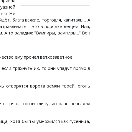
варивал
уазной
тся. Не
ёт, блага всякие, торговля, капиталы... А
атравливать - это в порядке вещей. Или,
. А то заладил: "Вампиры, вампиры..." Вон
рочество ему прочёл ветхозаветное:
если тряхнуть их, то они упадут прямо в
жь отворятся ворота земли твоей, огонь
 в грязь, топчи глину, исправь печь для
ица, хотя бы ты умножился как гусеница,