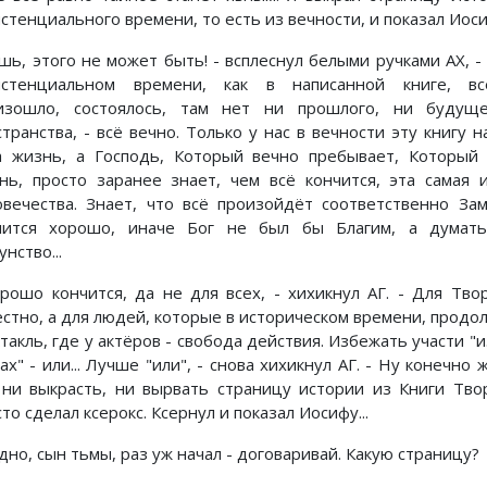
стенциального времени, то есть из вечности, и показал Иоси
ушь, этого не может быть! - всплеснул белыми ручками АХ, -
истенциальном времени, как в написанной книге, в
изошло, состоялось, там нет ни прошлого, ни будуще
транства, - всё вечно. Только у нас в вечности эту книгу н
а жизнь, а Господь, Который вечно пребывает, Который
нь, просто заранее знает, чем всё кончится, эта самая 
овечества. Знает, что всё произойдёт соответственно За
чится хорошо, иначе Бог не был бы Благим, а думать
нство...
орошо кончится, да не для всех, - хихикнул АГ. - Для Тво
естно, а для людей, которые в историческом времени, продо
такль, где у актёров - свобода действия. Избежать участи "и
ах" - или... Лучше "или", - снова хихикнул АГ. - Ну конечно 
 ни выкрасть, ни вырвать страницу истории из Книги Тво
то сделал ксерокс. Ксернул и показал Иосифу...
дно, сын тьмы, раз уж начал - договаривай. Какую страницу?