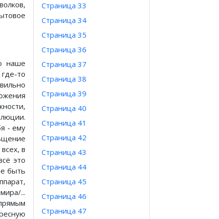
олков,
Страница 33
ытовое
Страница 34
Страница 35
Страница 36
то наше
Страница 37
 где-то
Страница 38
вильно
Страница 39
ложения
жности,
Страница 40
олюции.
Страница 41
я - ему
Страница 42
ьщение
всех, в
Страница 43
всё это
Страница 44
не быть
ппарат,
Страница 45
ра/...
Страница 46
 прямым
Страница 47
ересную