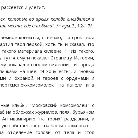
 рассеется и улетит.
ек, которые во время холода гнездятся в
ешь места, где они были"
. /Наум. 3, 12-17/
земное кончится, отвечаю, - а срок твой
артия твоя первой, хоть ты и сказал, что
акого материала склеена..." "Из такого,
Ну тут я ему и показал Страницу Истории,
ему показал в сонном видении - и города
ичками на шее: "Я хочу есть", и "новых
ами и охраной, и героев с орденами и
портсменок-комсомолок" на панели и в
чные клубы, "Московский комсомолец" с
баб на обложках журналов, поля, бурьяном
 Антивампирию "на троих" раздавили, а
 собственность на части стали рвать...
за отделение головы от тела и стоя