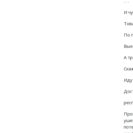
. . .
И чу
Тов
По п
Выхо
А т
Скаж
Идут
Дос
рес
Про
уше
пот