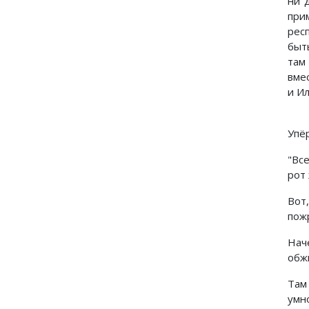
ни 
при
рес
быть
там
вмес
и Ил
Упёр
"Вс
рот
Вот
пож
Нач
обж
Там
умно