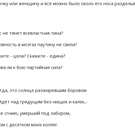
очку или женщину и всё можно было около его носа разделыв
*
с не тянет всевластная тина?
овность в мозгах паутину не свила?
ите - цела? Скажите - едина?
ва ли к бою партийная сила?
огда, это солнце разжиревшим боровом
йдёт над грядущим без нищих и калек,-
же сгнию, умерший под забором,
м с десятком моих коллег.