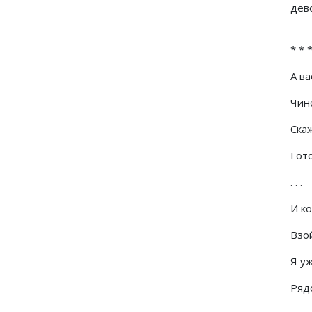
дев
* * 
А ва
Чин
Скаж
Гото
. . .
И к
Взо
Я у
Рядо