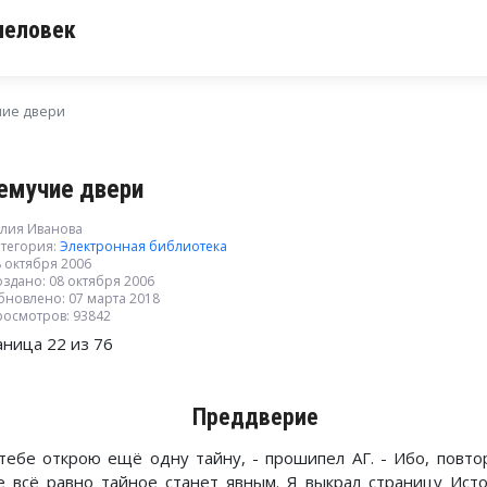
человек
ие двери
емучие двери
лия Иванова
тегория:
Электронная библиотека
 октября 2006
здано: 08 октября 2006
бновлено: 07 марта 2018
росмотров: 93842
аница 22 из 76
Преддверие
 тебе открою ещё одну тайну, - прошипел АГ. - Ибо, повто
е всё равно тайное станет явным. Я выкрал страницу Ист