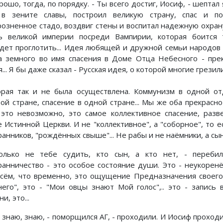
рошо, тогда, по порядку. - Ты всего достиг, Иосиф, - шептал 
в зените славы, построил великую страну, спас и по
розненное стадо, воздвиг стены и воспитал надежную охрану.
ь великой империи посреди Вампирии, которая боится 
дет проглотить... Идея любящей и дружной семьи народов
а земного во имя спасения в Доме Отца Небесного - пре
... Я бы даже сказал - Русская идея, о которой многие грезил
орая так и не была осуществлена. Коммунизм в одной о
той стране, спасение в одной стране... Мы же оба прекрасно
 это невозможно, это самое коллективное спасение, разв
е Истинной Церкви. И не "коллективное", а "соборное", то е
анников, "рождённых свыше"... Не рабы и не наёмники, а сы
олько не тебе судить, кто сын, а кто нет, - перебил
ранничество - это особое состояние души. Это - неукорен
всём, что временно, это ощущение Предназначения своего
него", это - "Мои овцы знают Мой голос",.. это - запись 
и, это...
 знаю, знаю, - поморщился АГ, - проходили. И Иосиф проходи