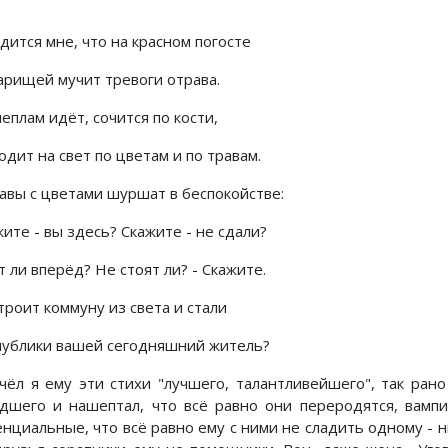
дится мне, что на красном погосте
арищей мучит тревоги отрава.
еплам идёт, сочится по кости,
дит на свет по цветам и по травам.
равы с цветами шуршат в беспокойстве:
ите - вы здесь? Скажите - не сдали?
 ли вперёд? Не стоят ли? - Скажите.
троит коммуну из света и стали
публики вашей сегодняшний житель?
чёл я ему эти стихи "лучшего, талантливейшего", так рано
дшего и нашептал, что всё равно они переродятся, вамп
енциальные, что всё равно ему с ними не сладить одному - н