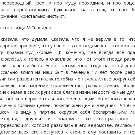
 первородный грех, и про Иуду проходили, и про овцев
орые перерождались буквально на глазах, и про б
ожение "кристально чистых"...
детельница М.Сванидзе:
.Я сказала, что думала. Сказала, что я не верила в то, ч
дарство правовое, что у нас естъ справедливость, что можно
ти правый суд /кроме ЦК, конечно, где всегда всё пра
нивалось/, а теперь я счастлива, что нет этого гнезда раз
али нравов и быта. Авель несомненно, сидя на такой дол
оссально влиял на наш быт в течение 17 лет после рев
чи сам развратен и сластолюбив - он смрадил всё вокруг себ
тавляло наслаждение сводничество, разлад семьи, обол
чек. Имея в своих руках все блага жизни, недостижимые для 
бенности в первые годы после революции, он использовал 
 личных грязных целей, покупая женщин и девушек... Чтоб 
шком на виду у партии, окружал себя беспартийными /а
ретарши, друзья и знакомые из театрального ми
трреволюция, которая развилась в его ведомстве, явилась
дствием всех его поступков - стоило ему поставить инт