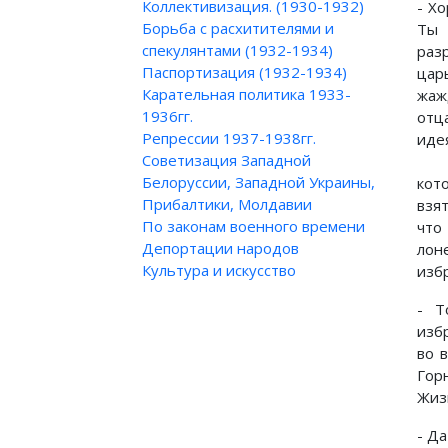
Коллективизация. (1930-1932)
- Хо
Борьба с расхитителями и
Ты 
спекулянтами (1932-1934)
раз
Паспортизация (1932-1934)
цар
Карательная политика 1933-
жаж
1936гг.
отц
Репрессии 1937-1938гг.
идея
Советизация Западной
Белоруссии, Западной Украины,
кот
Прибалтики, Молдавии
взя
По законам военного времени
что
Депортации народов
лон
Культура и искусство
избр
- Т
изб
во 
Гор
Жизн
- Да