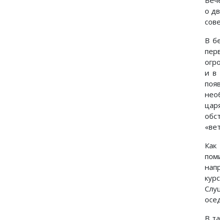
Веч
о д
сов
В б
пер
огр
и в
поя
нео
цар
обс
«ве
Как
пом
нап
кур
Слу
осе
В т