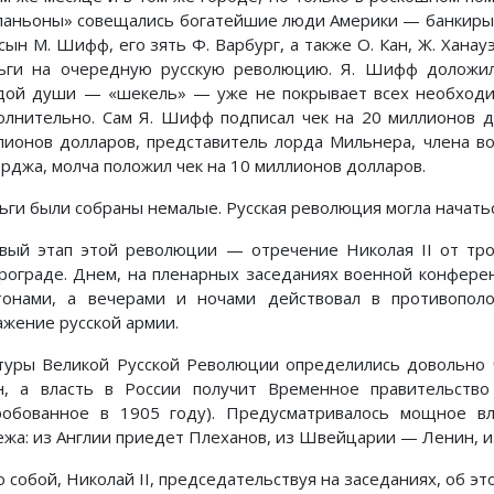
паньоны» совещались богатейшие люди Америки — банкиры.
 сын М. Шифф, его зять Ф. Варбург, а также О. Кан, Ж. Хана
ьги на очередную русскую революцию. Я. Шифф доложил
дой души — «шекель» — уже не покрывает всех необходи
олнительно. Сам Я. Шифф подписал чек на 20 миллионов д
лионов долларов, представитель лорда Мильнера, члена в
рджа, молча положил чек на 10 миллионов долларов.
ьги были собраны немалые. Русская революция могла начатьс
вый этап этой революции — отречение Николая II от тр
рограде. Днем, на пленарных заседаниях военной конферен
тонами, а вечерами и ночами действовал в противопол
ажение русской армии.
туры Великой Русской Революции определились довольно ч
н, а власть в России получит Временное правительство
робованное в 1905 году). Предусматривалось мощное вл
ежа: из Англии приедет Плеханов, из Швейцарии — Ленин, 
 собой, Николай II, председательствуя на заседаниях, об эт