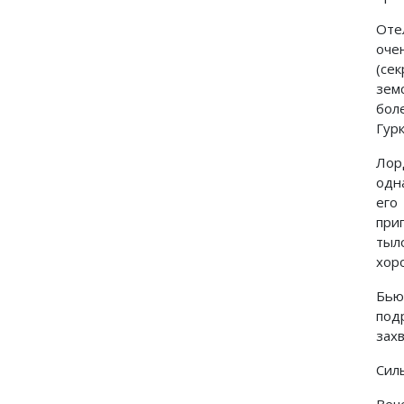
Оте
оче
(се
зем
бол
Гур
Лор
одн
его
при
тыл
хор
Бью
под
захв
Сил