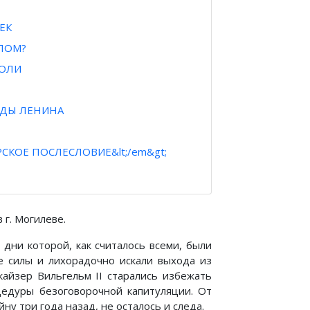
ЕК
АЛОМ?
РОЛИ
ОДЫ ЛЕНИНА
РСКОЕ ПОСЛЕСЛОВИЕ&lt;/em&gt;
 г. Могилеве.
дни которой, как считалось всеми, были
е силы и лихорадочно искали выхода из
кайзер Вильгельм II старались избежать
цедуры безоговорочной капитуляции. От
ну три года назад, не осталось и следа.