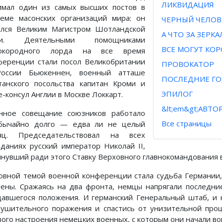
ЛИКВИДАЦИЯ
имал один из самых высших постов в
теме масонских организаций мира: он
ЧЕРНЫЙ ЧЕЛОВ
ялся Великим Магистром Шотландской
А ЧТО ЗА ЗЕРК
жи. Деятельными помощниками
ВСЕ МОГУТ КО
окородного лорда на все время
ференции стали посол Великобритании
ПРОВОКАТОР
оссии Бьюкеннен, военный атташе
ПОСЛЕДНИЕ Г
танского посольства капитан Кроми и
ЭПИЛОГ
-консул Англии в Москве Локкарт.
&lt;em&gt;АВТО
нное совещание союзников работало
Все страницы
бычайно долго — едва ли не целый
яц. Председательствовал на всех
еданиях русский император Николай II,
инувший ради этого Ставку Верховного главнокомандования в
овной темой военной конференции стала судьба Германии, 
тены. Сражаясь на два фронта, немцы напрягали последни
давшегося положения. И германский Генеральный штаб, и 
рушительного поражения и спастись от унизительной про
ого настроения немецких военных, с которым они начали вой