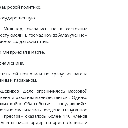
в мировой политике.
государственную.
 Мильнер, оказались не в состоянии
росту смели. В громадном взбаламученном
ойной солдатский штык.
 Он приехал в марте.
еча Ленина.
упить ей позволили не сразу: из вагона
цким и Караханом.
ьшевиков. Дело ограничилось массовой
вень и разогнал манифестантов... Однако
цких войск. Оба события — неудавшийся
ольно связывались воедино. Напуганное
х «Крестов» оказалось более 140 членов
 Был выписан ордер на арест Ленина и