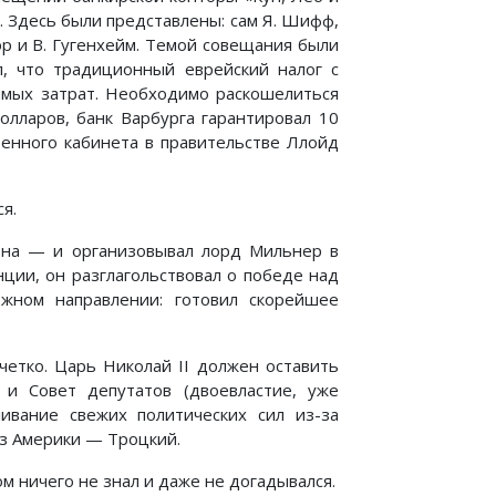
 Здесь были представлены: сам Я. Шифф,
уэр и В. Гугенхейм. Темой совещания были
, что традиционный еврейский налог с
мых затрат. Необходимо раскошелиться
олларов, банк Варбурга гарантировал 10
оенного кабинета в правительстве Ллойд
я.
она — и организовывал лорд Мильнер в
ции, он разглагольствовал о победе над
ожном направлении: готовил скорейшее
етко. Царь Николай II должен оставить
 и Совет депутатов (двоевластие, уже
ивание свежих политических сил из-за
из Америки — Троцкий.
ом ничего не знал и даже не догадывался.