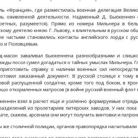
ль «Франция», где разместилась военная делегация Велик
нь оживленной деятельности. Надменный Д. Бьюкеннен 
кретных, разумеется). Прямо из номера Мильнера в бель
скому деятелю князю Г. Львову, к влиятельным в русском об
ее частыми становились контакты английского лорда с ру
ко и Половцевым.
д-масон заваливал Бьюкеннена разнообразными и слишк
ажды посол сумел догадаться о тайных умыслах Мильнера. Г
 приготовить справку о наличии военных сил непосредст
готовил заказанный документ. В русской столице к тому
овой распущенной солдатни, кроме того под боком, в Кро
ошо откормленных матросов (в войне русский военный флот п
кеннен взял в расчет еще и усиленно формируемые отряды 
разделений из пролетариев питерских заводов. У них пока
ате, скажем, арсенала они могут получить винтовки и патрон
ы же столичной полиции, органов правопорядка насчитывали в