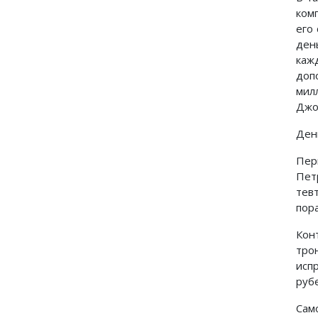
ком
его
ден
каж
доп
мил
Джо
Ден
Пер
Пет
тев
пор
Кон
тро
исп
руб
Само