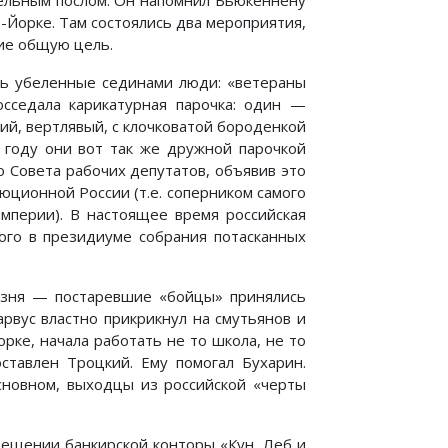
тельным послом. Он напомнил Бьюкеннену
-Йорке. Там состоялись два мероприятия,
ие общую цель.
ись убеленные сединами люди: «ветераны
осседала карикатурная парочка: один —
ий, вертлявый, с клочковатой бороденкой
5 году они вот так же дружной парочкой
о Совета рабочих депутатов, объявив это
ционной России (т.е. соперником самого
империи). В настоящее время российская
гого в президиуме собрания потасканных
ызня — постаревшие «бойцы» принялись
рвус властно прикрикнул на смутьянов и
орке, начала работать не то школа, не то
оставлен Троцкий. Ему помогал Бухарин.
сновном, выходцы из российской «черты
мещении банкирской конторы «Кун, Леб и