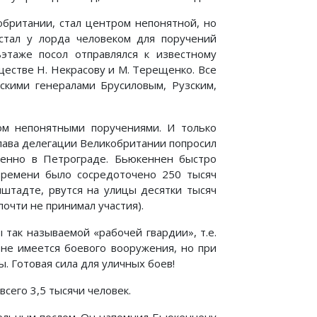
обритании, стал центром непонятной, но
стал у лорда человеком для поручений
этаже посол отправлялся к известному
ществе Н. Некрасову и М. Терещенко. Все
сскими генералами Брусиловым, Рузским,
ом непонятными поручениями. И только
лава делегации Великобритании попросил
венно в Петрограде. Бьюкеннен быстро
 времени было сосредоточено 250 тысяч
нштадте, рвутся на улицы десятки тысяч
очти не принимал участия).
так называемой «рабочей гвардии», т.е.
 не имеется боевого вооружения, но при
ы. Готовая сила для уличных боев!
сего 3,5 тысячи человек.