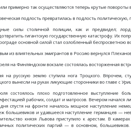
 или примерно так осуществляются теперь крутые повороты 
овеческая подлость превратилась в подлость политическую, 
дные силы столичной полиции, как и предвидел; лорд
дотвратить гигантскую государственную катастрофу. Их поп
рограде основной силой стал озлобленный беспросветною в
вым из влиятельных эмигрантов в Россию вернулся Плеханов.
преля на Финляндском вокзале состоялась восторженная встр
ая на русскую землю ступила нога Троцкого. Впрочем, ст
цкого вынесли на руках ликующие сторонники во главе с Ури
юля состоялось плохо подготовленное выступление бол
ифестацией рабочих, солдат и матросов. Вечером начался ли
 дня спустя на фронте началось мощное наступление неме
еж большевиков и удавшееся наступление германцев — нев
вительство князя Львова приступило к арестам. В камера
личных политических партий — в основном, большевиков.