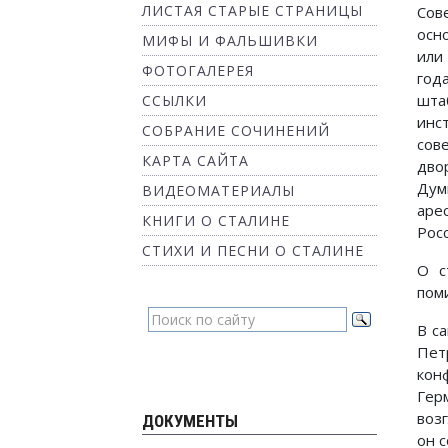
ЛИСТАЯ СТАРЫЕ СТРАНИЦЫ
Сов
осн
МИФЫ И ФАЛЬШИВКИ
или
ФОТОГАЛЕРЕЯ
год
шта
ССЫЛКИ
инс
СОБРАНИЕ СОЧИНЕНИЙ
сов
КАРТА САЙТА
дво
Дум
ВИДЕОМАТЕРИАЛЫ
аре
КНИГИ О СТАЛИНЕ
Росс
СТИХИ И ПЕСНИ О СТАЛИНЕ
О с
поми
В с
Пет
кон
Гер
воз
ДОКУМЕНТЫ
он 