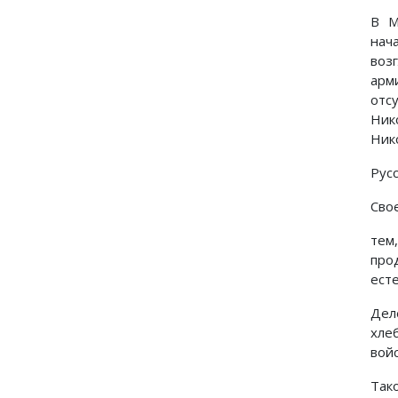
В М
нач
воз
арм
отс
Ник
Ник
Русс
Сво
тем
про
ест
Дел
хле
войс
Так