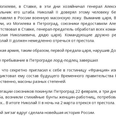
огилеве, в Ставке, в эти дни хозяйничал генерал Алек
альник его штаба. Николай II доверял этому человеку бе
главлял в России военную масонскую ложу. Выманив царя,
ии, из Могилева в Петроград, союзники предоставили Але
утствовал в Ставке, генерал-предатель обработал всех ком
олая Николаевича, дядю царя). Командующие дружно р
олай II должен немедленно отречься от престола.
кая армия, таким образом, первой предала царя, нарушив До
е пребывание в Петрограде лорд-подлец завершил
, что секретно пригласил к себе в гостиницу «Франция» из
диктовал ему состав будущего Временного правительства 
ественно, масоны разных степеней.
егации союзников покинули Петроград 22 февраля, а три дня
ба, возникли стихийные бунты женщин-работниц, потребов
к... В итоге Николай II в ночь на 2 марта отрекся от престола.
ой зигзаг вдруг сделала новейшая история России.