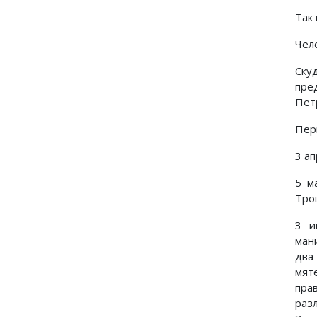
Так
Чел
Ску
пре
Пет
Пер
3 а
5 м
Тро
3 и
ман
два
мят
пра
раз