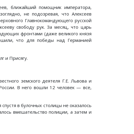
сеев, ближайший помощник императора,
зоглядно, не подозревая, что Алексеев
 Верховного Главнокомандующего русской
ксееву свободу рук. За месяц, что царь
андующих фронтами (даже великого князя
ешили, что для победы над Германией
лг и Присягу.
вестного земского деятеля Г.Е. Львова и
России. В него вошли 12 человек — все,
 спустя в булочных столицы не оказалось
алось вмешательство полиции, а затем и