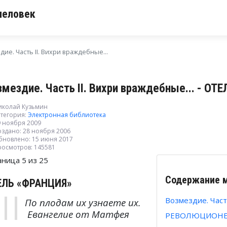
человек
ие. Часть II. Вихри враждебные...
змездие. Часть II. Вихри враждебные... - О
иколай Кузьмин
тегория:
Электронная библиотека
9 ноября 2009
оздано: 28 ноября 2006
бновлено: 15 июня 2017
росмотров: 145581
аница 5 из 25
Содержание 
ЕЛЬ «ФРАНЦИЯ»
Возмездие. Часть
По плодам их узнаете их.
Евангелие от Матфея
РЕВОЛЮЦИОН