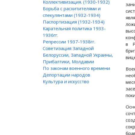
Коллективизация. (1930-1932)
зан
Борьба с расхитителями и
сис
спекулянтами (1932-1934)
явл
Паспортизация (1932-1934)
ло
Карательная политика 1933-
выс
1936гг.
кон
Репрессии 1937-1938гг.
в Р
Советизация Западной
бри
Белоруссии, Западной Украины,
вице
Прибалтики, Молдавии
По законам военного времени
Вое
Депортации народов
нео
Культура и искусство
мес
зас
пок
Осн
соч
соз
сок
брав