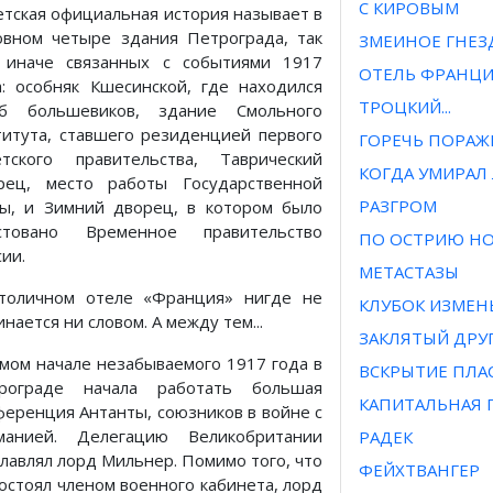
С КИРОВЫМ
етская официальная история называет в
овном четыре здания Петрограда, так
ЗМЕИНОЕ ГНЕЗ
 иначе связанных с событиями 1917
ОТЕЛЬ ФРАНЦ
а: особняк Кшесинской, где находился
ТРОЦКИЙ...
б большевиков, здание Смольного
титута, ставшего резиденцией первого
ГОРЕЧЬ ПОРАЖ
етского правительства, Таврический
КОГДА УМИРАЛ
рец, место работы Государственной
РАЗГРОМ
ы, и Зимний дворец, в котором было
стовано Временное правительство
ПО ОСТРИЮ Н
ии.
МЕТАСТАЗЫ
толичном отеле «Франция» нигде не
КЛУБОК ИЗМЕНЫ
нается ни словом. А между тем...
ЗАКЛЯТЫЙ ДРУ
амом начале незабываемого 1917 года в
ВСКРЫТИЕ ПЛА
рограде начала работать большая
КАПИТАЛЬНАЯ 
ференция Антанты, союзников в войне с
манией. Делегацию Великобритании
РАДЕК
главлял лорд Мильнер. Помимо того, что
ФЕЙХТВАНГЕР
состоял членом военного кабинета, лорд