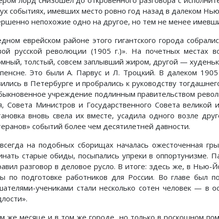
ером лорд снизошел до откровенного разговора с исполни
вух событиях, имевших место ровно год назад в далеком Нью
ершенно непохожие одно на другое, но тем не менее имевш
едном еврейском районе этого гигантского города собрал
вой русской революции (1905 г.)». На почетных местах в
омный, толстый, совсем заплывший жиром, другой — худеньк
 пенсне. Это были А. Парвус и Л. Троцкий. В далеком 190
вились в Петербурге и пробрались к руководству тогдашнег
быкновенное учреждение подлинным правительством револю
я, Совета Министров и Государственного Совета великой 
тановка вновь свела их вместе, усадила одного возле дру
теранов» событий более чем десятилетней давности.
 всегда на подобных сборищах началась ожесточенная гр
инать старые обиды, посыпались упреки в оппортунизме. Па
равил разговор в деловое русло. В итоге: здесь же, в Нью-Й
сы по подготовке работников для России. Во главе был п
шателями-учениками стали несколько сотен человек — в о
длости».
ам же месяце и в том же городе, но только в роскошном по