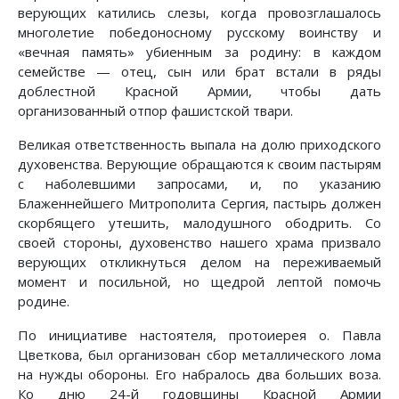
верующих катились слезы, когда провозглашалось
многолетие победоносному русскому воинству и
«вечная память» убиенным за родину: в каждом
семействе — отец, сын или брат встали в ряды
доблестной Красной Армии, чтобы дать
организованный отпор фашистской твари.
Великая ответственность выпала на долю приходского
духовенства. Верующие обращаются к своим пастырям
с наболевшими запросами, и, по указанию
Блаженнейшего Митрополита Сергия, пастырь должен
скорбящего утешить, малодушного ободрить. Со
своей стороны, духовенство нашего храма призвало
верующих откликнуться делом на переживаемый
момент и посильной, но щедрой лептой помочь
родине.
По инициативе настоятеля, протоиерея о. Павла
Цветкова, был организован сбор металлического лома
на нужды обороны. Его набралось два больших воза.
Ко дню 24-й годовщины Красной Армии