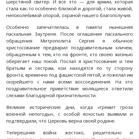
шерстяной свитер. И все это — для армии, которая
стала как-то особенно близкой и дорогой, стала живой,
непоколебимой опорой, охраной нашего благополучия.
Особенно запечатлелась в памяти нынешняя
пасхальная Заутреня. После оглашения пасхального
обращения Митрополита Сергия я обычное
христосование предварил поздравительным кличем,
обращенным к тем, кто на фронте, кто своею жизнью
оберегает наш покой. Послал я христосование и тем
братьям и сестрам, кои находятся по ту сторону
фронта, временно под фашистской пятой, и пожелал им
скорейшего с нами всеми воссоединения. На это
поздравительное приветствие молящиеся ответили
слезами благодарной признательности.
Великие исторические дни, когда «гремит гроза
военной непогоды», с особой ясностью выявили и
подтвердили, что Церковь верна своей родине.
Теперешняя война жестоко, решительно и