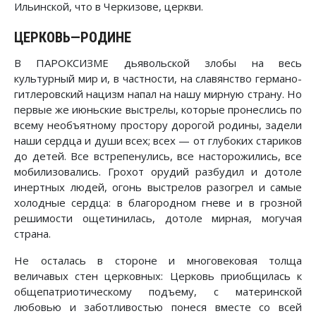
Ильинской, что в Черкизове, церкви.
ЦЕРКОВЬ—РОДИНЕ
В ПАРОКСИЗМЕ дьявольской злобы на весь
культурный мир и, в частности, на славянство германо-
гитлеровский нацизм напал на нашу мирную страну. Но
первые же июньские выстрелы, которые пронеслись по
всему необъятному простору дорогой родины, задели
наши сердца и души всех; всех — от глубоких стариков
до детей. Все встрепенулись, все насторожились, все
мобилизовались. Грохот орудий разбудил и дотоле
инертных людей, огонь выстрелов разогрел и самые
холодные сердца: в благородном гневе и в грозной
решимости ощетинилась, дотоле мирная, могучая
страна.
Не осталась в стороне и многовековая толща
величавых стен церковных: Церковь приобщилась к
общепатриотическому подъему, с материнской
любовью и заботливостью понеся вместе со всей