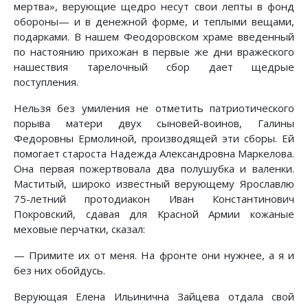
мертва», верующие щедро несут свои лепты в фонд
обороны— и в денежной форме, и теплыми вещами,
подарками. В нашем Феодоровском храме введенный
по настоянию прихожан в первые же дни вражеского
нашествия тарелочный сбор дает щедрые
поступления.
Нельзя без умиления не отметить патриотического
порыва матери двух сыновей-воинов, Галины
Федоровны Ермолиной, производящей эти сборы. Ей
помогает староста Надежда Александровна Маркелова.
Она первая пожертвовала два полушубка и валенки.
Маститый, широко известный верующему Ярославлю
75-летний протодиакон Иван Константинович
Покровский, сдавая для Красной Армии кожаные
меховые перчатки, сказал:
— Примите их от меня. На фронте они нужнее, а я и
без них обойдусь.
Верующая Елена Ильинична Зайцева отдала свой