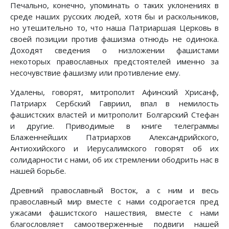
Печально, конечно, упоминать о таких уклонениях в
среде наших русских людей, хотя бы и раскольников,
но утешительно то, что наша Патриаршая Церковь в
своей позиции против фашизма отнюдь не одинока.
Доходят сведения о низложении фашистами
некоторых православных предстоятелей именно за
несочувствие фашизму или противление ему.
Удалены, говорят, митрополит Афинский Хрисанф,
Патриарх Сербский Гавриил, впал в немилость
фашистских властей и митрополит Болгарский Стефан
и другие. Приводимые в книге телеграммы
Блаженнейших Патриархов Александрийского,
Антиохийского и Иерусалимского говорят об их
солидарности с нами, об их стремлении ободрить нас в
нашей борьбе.
Древний православный Восток, а с ним и весь
православный мир вместе с нами содрогается пред
ужасами фашистского нашествия, вместе с нами
благословляет самоотверженные подвиги нашей