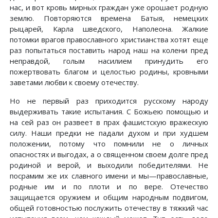
нас, и вот кровь мирных граждан уже орошает родную
землю. Повторяются времена Батыя, немецких
рыцарей, Карла шведского, Наполеона. Жалкие
потомки врагов православного христианства хотят еще
раз попытаться поставить народ наш на колени пред
неправдой, голым насилием принудить его
пожертвовать благом и целостью родины, кровными
заветами любви к своему отечеству.
Но не первый раз приходится русскому народу
выдерживать такие испытания. С Божьею помощью и
на сей раз он развеет в прах фашистскую вражескую
силу. Наши предки не падали духом и при худшем
положении, потому что помнили не о личных
опасностях и выгодах, а о священном своем долге пред
родиной и верой, и выходили победителями. Не
посрамим же их славного имени и мы—православные,
родные им и по плоти и по вере. Отечество
защищается оружием и общим народным подвигом,
общей готовностью послужить отечеству в тяжкий час