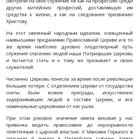
смотрели на свое служение не как на профессию среди
других житейских профессий, доставлявшую им
средства к жизни, а как на следование призванию
Христову.
На этот овеянный народным идеалом, освященный
наивысшими преданиями Православной Церкви и в то
же время наиболее духовно плодотворный путь
служения спасению людей наша Патриаршая Церковь
и пытается стать и к тому же призывает и своих
служителей.
Численно Церковь понесла за время после революции
большие потери. С отделением Церкви от государства
сняты были всякие преграды, искусственно
задерживавшие людей в составе Церкви, и все
номинальные церковники от нас ушли.
При этом роковое значение имела вековая у нас
привычка видеть православие до неразрывности
сплетенным с царской властью. У Максима Горького в
описании 9 января в Петербурге («Жизнь Клима