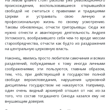
На левом фланге стоят расколы уже революционного
происхождения, воспользовавшиеся открывшейся
свободой не считаться с правилами и традициями
Церкви и устраивать свою личную и
профессиональную жизнь по своему усмотрению.
Таковы обновленцы, отчасти григорьевцы. Сюда же
нужно отнести и авантюрную деятельность Андрея
Ухтомского, вообразившего себя чем-то вроде мессии
старообрядчества, отчасти как будто из раздражения
на центральную церковную власть.
Наконец, явились просто любители самочиния и всяких
разделений, побуждаемые к тому иногда личными
соображениями; эти пользуются, главным образом,
тем, что, при действующей в государстве полной
свободе вероисповедания, нарушения церковной
дисциплины государством не наказуются. Например,
один очень видный архиерей отошел от нас из-за
того, что состав тогдашнего Синода казался ему не
внушающим доверия.