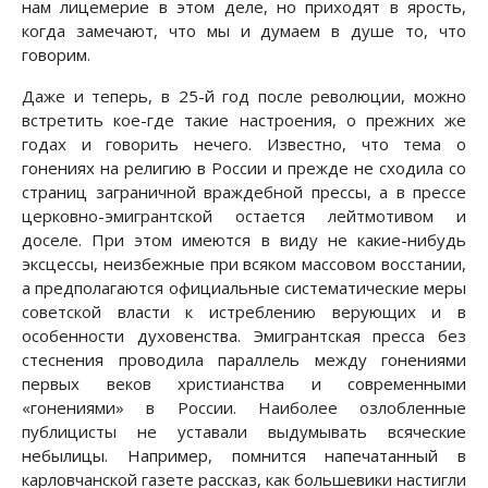
нам лицемерие в этом деле, но приходят в ярость,
когда замечают, что мы и думаем в душе то, что
говорим.
Даже и теперь, в 25-й год после революции, можно
встретить кое-где такие настроения, о прежних же
годах и говорить нечего. Известно, что тема о
гонениях на религию в России и прежде не сходила со
страниц заграничной враждебной прессы, а в прессе
церковно-эмигрантской остается лейтмотивом и
доселе. При этом имеются в виду не какие-нибудь
эксцессы, неизбежные при всяком массовом восстании,
а предполагаются официальные систематические меры
советской власти к истреблению верующих и в
особенности духовенства. Эмигрантская пресса без
стеснения проводила параллель между гонениями
первых веков христианства и современными
«гонениями» в России. Наиболее озлобленные
публицисты не уставали выдумывать всяческие
небылицы. Например, помнится напечатанный в
карловчанской газете рассказ, как большевики настигли