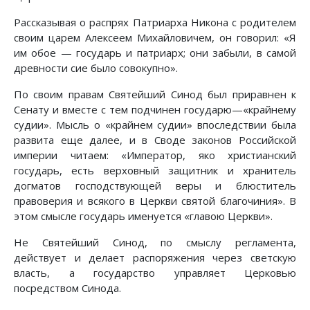
Рассказывая о распрях Патриарха Никона с родителем
своим царем Алексеем Михайловичем, он говорил: «Я
им обое — государь и патриарх; они забыли, в самой
древности сие было совокупно».
По своим правам Святейший Синод был приравнен к
Сенату и вместе с тем подчинен государю—«крайнему
судии». Мысль о «крайнем судии» впоследствии была
развита еще далее, и в Своде законов Российской
империи читаем: «Император, яко христианский
государь, есть верховный защитник и хранитель
догматов господствующей веры и блюститель
правоверия и всякого в Церкви святой благочиния». В
этом смысле государь именуется «главою Церкви».
Не Святейший Синод, по смыслу регламента,
действует и делает распоряжения через светскую
власть, а государство управляет Церковью
посредством Синода.