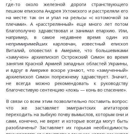
где-то около железной дороги странствующего
пешком епископа Андрея Ухтомского и расстреляли его
на месте: так он и упал на рельсы «с котомочкой за
плечами». А «расстрелянный» еще много лет потом
благополучно здравствовал и занимал епархию. Или,
например, в самое недавнее время один из
непримиримейших карловчан, известный епископ
Виталий, оповестил в Америке, что большевиками
«замучен» архиепископ Острожский Симон во время
занятия Красной Армией западных областей Украины,
и вдруг в Америке вскоре узнают, что «замученный»
архиепископ Симон попрежнему здравствует. Значит,
не всегда можно рекомендовать к руководству
благочестивую сентенцию «ложь — конь во спасение».
В связи со всем этим позволительно поставить вопрос:
что же заставляет эмигрантских агитаторов
переходить на зыбкую почву вымыслов, которым они и
сами, конечно, не верят и которые всегда могут быть
разоблачены? Заставляет их горькая необходимость