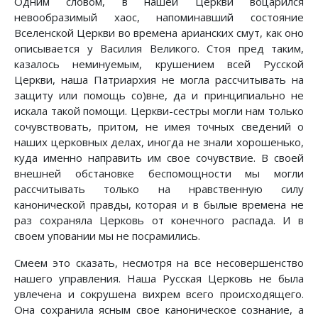
Одним словом, в нашей Церкви воцарился
невообразимый хаос, напоминавший состояние
Вселенской Церкви во времена арианских смут, как оно
описывается у Василия Великого. Стоя пред таким,
казалось неминуемым, крушением всей Русской
Церкви, наша Патриархия не могла рассчитывать на
защиту или помощь со)вне, да и принципиально не
искала такой помощи. Церкви-сестры могли нам только
сочувствовать, притом, не имея точных сведений о
наших церковных делах, иногда не знали хорошенько,
куда именно направить им свое сочувствие. В своей
внешней обстановке беспомощности мы могли
рассчитывать только на нравственную силу
канонической правды, которая и в былые времена не
раз сохраняла Церковь от конечного распада. И в
своем уповании мы не посрамились.
Смеем это сказать, несмотря на все несовершенство
нашего управления. Наша Русская Церковь не была
увлечена и coкрушена вихрем всего происходящего.
Она сохранила ясным свое каноническое сознание, а