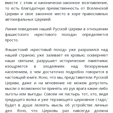
вместе с этим и канонически-законное возглавление,
то есть благодатную преемственность от Вселенской
Церкви и свое законное место в хоре православных
автокефальных Церквей.
Линия поведения нашей Русской Церкви в отношении
фашистского «крестового похода» определяется
просто.
Фашистский «крестовый поход» уже разразился над
нашей страною; уже заливает ее кровью; оскверняет
наши святыни; разрушает исторические памятники;
изощряется в злодеяниях над безоружным
населением, о чем достаточно подробно говорится в
настоящей книге. Ясно, что мы, представители Русской
Церкви, даже и на мгновение не можем допустить
мысли о возможности принять из рук врага какие-либо
льготы или выгоды. Совсем не пастырь тот, кто, видя
грядущего волка и уже терзающего церковное стадо,'
будет в душе лелеять мысль об устройстве личных
дел. Ясно, что Церковь раз навсегда должна