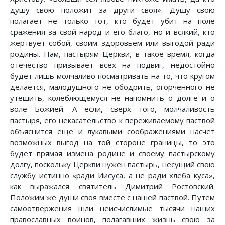
душу свою положит за други своя». Душу свою
полагает не только тот, кто будет убит на поле
сражения за свой народ и его благо, но и всякий, кто
жертвует собой, своим здоровьем или выгодой ради
родины. Нам, пастырям Церкви, в такое время, когда
отечество призывает всех на подвиг, недостойно
будет лишь молчаливо посматривать на то, что кругом
делается, малодушного не ободрить, огорченного не
утешить, колеблющемуся не напомнить о долге и о
воле Божией. А если, сверх того, молчаливость
пастыря, его некасательство к переживаемому паствой
объяснится еще и лукавыми соображениями насчет
возможных выгод на той стороне границы, то это
будет прямая измена родине и своему пастырскому
долгу, поскольку Церкви нужен пастырь, несущий свою
службу истинно «ради Иисуса, а не ради хлеба куса»,
как выражался святитель Димитрий Ростовский.
Положим же души своя вместе с нашей паствой. Путем
самоотвержения шли неисчислимые тысячи наших
православных воинов, полагавших жизнь свою за