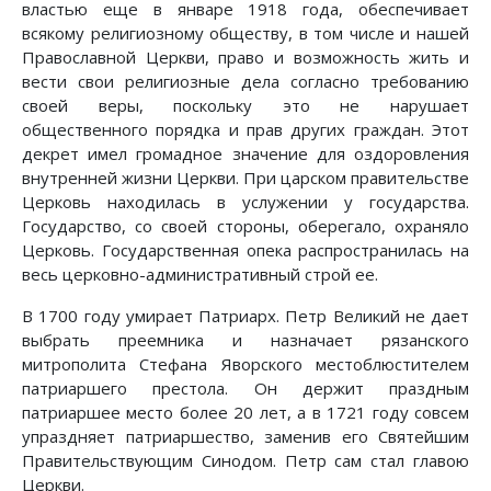
властью еще в январе 1918 года, обеспечивает
всякому религиозному обществу, в том числе и нашей
Православной Церкви, право и возможность жить и
вести свои религиозные дела согласно требованию
своей веры, поскольку это не нарушает
общественного порядка и прав других граждан. Этот
декрет имел громадное значение для оздоровления
внутренней жизни Церкви. При царском правительстве
Церковь находилась в услужении у государства.
Государство, со своей стороны, оберегало, охраняло
Церковь. Государственная опека распространилась на
весь церковно-административный строй ее.
В 1700 году умирает Патриарх. Петр Великий не дает
выбрать преемника и назначает рязанского
митрополита Стефана Яворского местоблюстителем
патриаршего престола. Он держит праздным
патриаршее место более 20 лет, а в 1721 году совсем
упраздняет патриаршество, заменив его Святейшим
Правительствующим Синодом. Петр сам стал главою
Церкви.