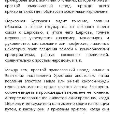
приноровляться к понятиям о гонении, которыми живет
простой православный народ, прежде всего
прикарпатский, где поблизости осели наши карловчане.
Церковная буржуазия видит гонение, главным
образом, в отказе государства от векового своего
союза с Церковью, в итоге чего Церковь, точнее
церковные учреждения (например, монастыри), и
духовенство, как сословие или профессия, лишились
некоторых прав: владения землей и коммерческими
предприятиями, разных сословных привилегий,
сравнительно с простым народом», и т. п.
Между тем, простой православный народ, слыша в
Евангелии наставлении Христовы апостолам, читая
послания апостола Павла или житие какого-нибудь
героя христианства вроде святого Иоанна Златоуста,
склонен видеть в происшедшей перемене не гонение,
а скорее возвращение к апостольским временам, когда
Церковь и ее служители шли именно своим настоящим
путем, к какому они и призваны Христом, когда они