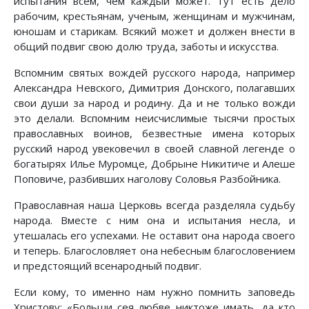
испытания всем, чем каждый может. Тут есть дело
рабочим, крестьянам, ученым, женщинам и мужчинам,
юношам и старикам. Всякий может и должен внести в
общий подвиг свою долю труда, заботы и искусства.
Вспомним святых вождей русского народа, например
Александра Невского, Димитрия Донского, полагавших
свои души за народ и родину. Да и не только вожди
это делали. Вспомним неисчислимые тысячи простых
православных воинов, безвестные имена которых
русский народ увековечил в своей славной легенде о
богатырях Илье Муромце, Добрыне Никитиче и Алеше
Поповиче, разбивших наголову Соловья Разбойника.
Православная наша Церковь всегда разделяла судьбу
народа. Вместе с ним она и испытания несла, и
утешалась его успехами. Не оставит она народа своего
и теперь. Благословляет она небесным благословением
и предстоящий всенародный подвиг.
Если кому, то именно нам нужно помнить заповедь
Христову: «Больши сея любве никтоже имать, да кто