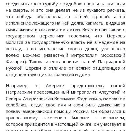
соединить свою судьбу с судьбою паствы на жизнь и
на смерть. И это она делает не из лукавого расчета,
что победа обеспечена за нашей страной, а во
исполнение лежащего на ней долга, как мать, видящая
смысл жизни в спасении ее детей. Ведь и при союзе с
государством церковники говорили, что Церковь
молится за государственную власть не в надежде на
выгоду, а во исполнение своего долга, указанного
волею Божиею (известный митрополит Московский
Филарет). Такова и есть позиция нашей Патриаршей
Русской Церкви в отличие от всяких отщепенцев и
отщепенствующих за границей и дома.
Например, в Америке представитель нашей
Патриархии преосвященный митрополит Алеутский и
Северо-Американский Вениамин Федченков, нимало не
колеблясь, отдал свое имя и свои силы движению в
пользу американской помощи России. Он обратился к
православному населению Америки с посланием,
которое приводится в настоящей книге; он участвует в
комитетах по сбору пожертвований; разъезжает по