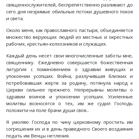
священнослужителей, беспрепятственно разливают до
сего дня незримые обильные потоки душевного покоя
и света.
Около меня, как православного пастыря, объединяется
множество верующих людей из местных и окрестных
рабочих, крестьян-колхозников и служащих.
Каждый день несет свои многочисленные заботы мне,
священнику. Ежедневно совершается божественная
литургия с поминовением о здравии живущих и
упокоении усопших. Война, разлучившая близких и
потребовавшая жертв за родину, потянула народ к
Церкви сильнее прежнего. Непрерывны молитвы о
здравии воинов и упокоении усопших. Усиленные
молитвы возносятся о тех, им же судил Господь
положити на поле брани души своя...
Я умоляю Господа по чину церковному простить им
согрешения их и в день праведного Своего воздаяния
подать им Венцы нетления.