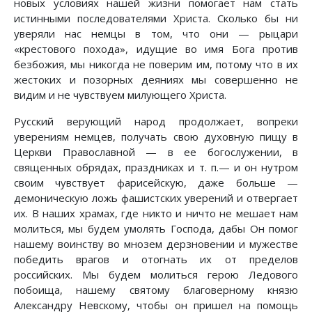
новых условиях нашей жизни помогает нам стать
истинными последователями Христа. Сколько бы ни
уверяли нас немцы в том, что они — рыцари
«крестового похода», идущие во имя Бога против
безбожия, мы никогда не поверим им, потому что в их
жестоких и позорных деяниях мы совершенно не
видим и не чувствуем милующего Христа.
Русский верующий народ продолжает, вопреки
уверениям немцев, получать свою духовную пищу в
Церкви Православной — в ее богослужении, в
священных обрядах, праздниках и т. п.— и он нутром
своим чувствует фарисейскую, даже больше —
демоническую ложь фашистских уверений и отвергает
их. В наших храмах, где никто и ничто не мешает нам
молиться, мы будем умолять Господа, дабы Он помог
нашему воинству во мнозем дерзновении и мужестве
победить врагов и отогнать их от пределов
российских. Мы будем молиться герою Ледового
побоища, нашему святому благоверному князю
Александру Невскому, чтобы он пришел на помощь