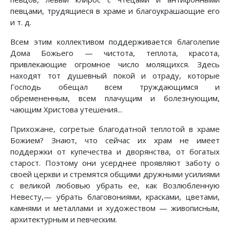
певцами, трудящиеся в храме и благоукрашаощие его
и т. д.
Всем этим коллективом поддерживается благолепие
Дома Божьего — чистота, теплота, красота,
привлекающие огромное число молящихся. Здесь
находят тот душевный покой и отраду, которые
Господь обещал всем труждающимся и
обремененным, всем плачущим и болезнующим,
чающим Христова утешения...
Прихожане, согретые благодатной теплотой в храме
Божием? Знают, что сейчас их храм не имеет
поддержки от купечества и дворянства, от богатых
старост. Поэтому они усерднее проявляют заботу о
своей церкви и стремятся общими дружными усилиями
с великой любовью убрать ее, как Возлюбленную
Невесту,— убрать благовониями, красками, цветами,
камнями и металлами и художеством — живописным,
архитектурным и певческим.