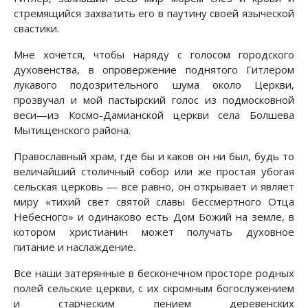
стремящийся захватить его в паутину своей языческой
свастики.
Мне хочется, чтобы наряду с голосом городского
духовенства, в опровержение поднятого Гитлером
лукавого подозрительного шума около Церкви,
прозвучал и мой пастырский голос из подмосковной
веси—из Космо-Дамианской церкви села Болшева
Мытищенского района.
Православный храм, где бы и каков он ни был, будь то
величайший столичный собор или же простая убогая
сельская церковь — все равно, он открывает и являет
миру «тихий свет святой славы бессмертного Отца
Небесного» и одинаково есть Дом Божий на земле, в
котором христианин может получать духовное
питание и наслаждение.
Все наши затерянные в бесконечном просторе родных
полей сельские церкви, с их скромным богослужением
и старческим пением деревенских