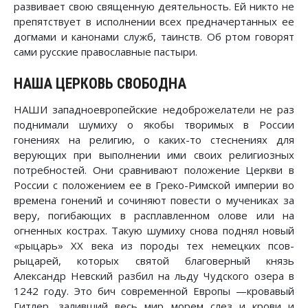
развивает свою священную деятельность. Ей никто не
препятствует в исполнении всех предначертанных ее
догмами и канонами служб, таинств. Об ртом говорят
сами русские православные пастыри.
НАША ЦЕРКОВЬ СВОБОДНА
НАШИ западноевропейские недоброжелатели не раз
поднимали шумиху о якобы творимых в России
гонениях на религию, о каких-то стеснениях для
верующих при выполнении ими своих религиозных
потребностей. Они сравнивают положение Церкви в
России с положением ее в Греко-Римской империи во
времена гонений и сочиняют повести о мучениках за
веру, погибающих в расплавленном олове или на
огненных кострах. Такую шумиху снова поднял новый
«рыцарь» XX века из породы тех немецких псов-
рыцарей, которых святой благоверный князь
Александр Невский разбил на льду Чудского озера в
1242 году. Это бич современной Европы —кровавый
Гитлер, заливший весь мир морем слез и крови и