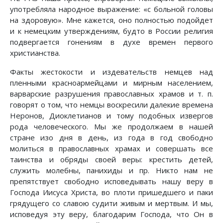
употребляла народное выражение: «с больной головы
на здоровую». Мне кажется, оно полностью подойдет
и к немецким утверждениям, будто в России религия
подвергается гонениям в духе времен первого
христианства.
Факты жестокости и издевательств немцев над
пленными красноармейцами и мирным населением,
варварские разрушения православных храмов и т. п.
говорят о том, что немцы воскресили далекие времена
Неронов, Диоклетианов и тому подобных извергов
рода человеческого. Мы же продолжаем в нашей
стране изо дня в день, из года в год свободно
молиться в православных храмах и совершать все
таинства и обряды своей веры: крестить детей,
служить молебны, панихиды и пр. Никто нам не
препятствует свободно исповедывать нашу веру в
Господа Иисуса Христа, во плоти пришедшего и паки
грядущего со славою судити живым и мертвым. И мы,
исповедуя эту веру, благодарим Господа, что Он в