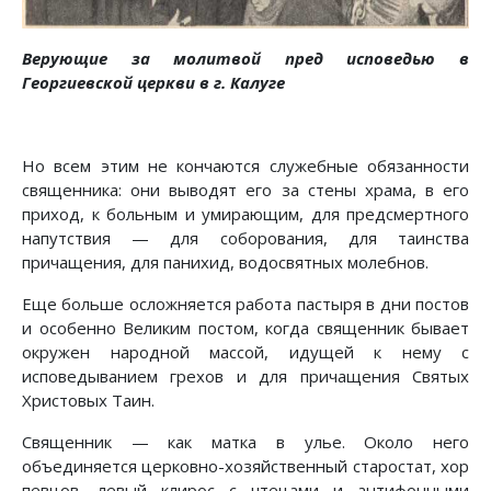
Верующие за молитвой пред исповедью в
Георгиевской церкви в г. Калуге
Но всем этим не кончаются служебные обязанности
священника: они выводят его за стены храма, в его
приход, к больным и умирающим, для предсмертного
напутствия — для соборования, для таинства
причащения, для панихид, водосвятных молебнов.
Еще больше осложняется работа пастыря в дни постов
и особенно Великим постом, когда священник бывает
окружен народной массой, идущей к нему с
исповедыванием грехов и для причащения Святых
Христовых Таин.
Священник — как матка в улье. Около него
объединяется церковно-хозяйственный старостат, хор
певцов, левый клирос с чтецами и антифонными