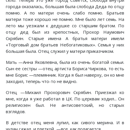
село. Теперь это уже город Советск, слобода внутри
города оказалась, большая была слобода Деда по отцу
помню. А по матери очень слабо помню. Братьев
матери тоже хорошо не помню. Мне было лет семь. На
лето мы уезжали к дедушке со старшим братом. По
отцу дед был из крепостных, Прохор Наумович
Скрябин. Старые имена А братья матери имели
«Торговый дом братьев Небогатиковых». Семья у них
большая была. Отец служил у матери приказчиком.
Мать —Анна Яковлевна, была из очень богатой семьи.
Сын ее сестры —отец артиста Бориса Чиркова, то есть
мне Борис —племянник. Когда я был наверху, он ко мне
заходил, теперь что-то не видно.
Отец —Михаил Прохорович Скрябин. Приезжал ко
мне, когда я уже работал в ЦК. По церквам ходил... Он
религиозен был. Не антисоветский, но старых
взглядов.
В детстве отец меня лупил, как сивого мерина. И в
чулан сажал, и плеткой, —все, как полагается.