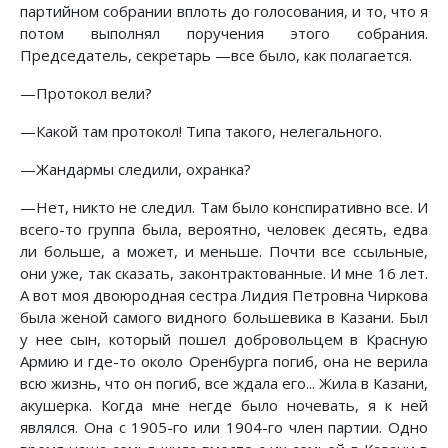
партийном собрании вплоть до голосования, и то, что я
потом выполнял поручения этого собрания.
Председатель, секретарь —все было, как полагается.
—Протокол вели?
—Какой там протокол! Типа такого, нелегального.
—Жандармы следили, охранка?
—Нет, никто не следил. Там было конспиративно все. И
всего-то группа была, вероятно, человек десять, едва
ли больше, а может, и меньше. Почти все ссыльные,
они уже, так сказать, законтрактованные. И мне 16 лет.
А вот моя двоюродная сестра Лидия Петровна Чиркова
была женой самого видного большевика в Казани. Был
у нее сын, который пошел добровольцем в Красную
Армию и где-то около Оренбурга погиб, она не верила
всю жизнь, что он погиб, все ждала его... Жила в Казани,
акушерка. Когда мне негде было ночевать, я к ней
являлся. Она с 1905-го или 1904-го член партии. Одно