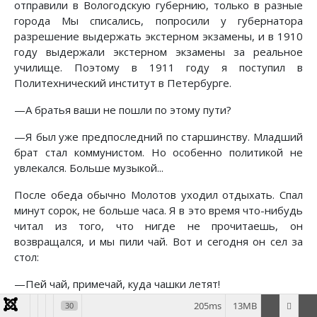
отправили в Вологодскую губернию, только в разные
города Мы списались, попросили у губернатора
разрешение выдержать экстерном экзамены, и в 1910
году выдержали экстерном экзамены за реальное
училище. Поэтому в 1911 году я поступил в
Политехнический институт в Петербурге.
—А братья ваши не пошли по этому пути?
—Я был уже предпоследний по старшинству. Младший
брат стал коммунистом. Но особенно политикой не
увлекался. Больше музыкой...
После обеда обычно Молотов уходил отдыхать. Спал
минут сорок, не больше часа. Я в это время что-нибудь
читал из того, что нигде не прочитаешь, он
возвращался, и мы пили чай. Вот и сегодня он сел за
стол:
—Пей чай, примечай, куда чашки летят!
205ms
13MB
30
—Это ваша вятская?