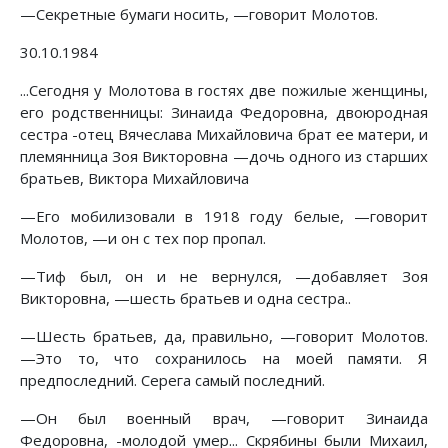
—Секретные бумаги носить, —говорит Молотов.
30.10.1984
...Сегодня у Молотова в гостях две пожилые женщины,
его родственницы: Зинаида Федоровна, двоюродная
сестра -отец Вячеслава Михайловича брат ее матери, и
племянница Зоя Викторовна —дочь одного из старших
братьев, Виктора Михайловича
—Его мобилизовали в 1918 году белые, —говорит
Молотов, —и он с тех пор пропал.
—Тиф был, он и не вернулся, —добавляет Зоя
Викторовна, —шесть братьев и одна сестра..
—Шесть братьев, да, правильно, —говорит Молотов.
—Это то, что сохранилось на моей памяти. Я
предпоследний. Серега самый последний.
—Он был военный врач, —говорит Зинаида
Федоровна, -молодой умер... Скрябины были Михаил,