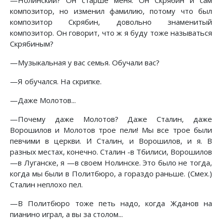
—Нолинский? Он старше меня. Он Скрябин и сам
композитор, но изменил фамилию, потому что был
композитор Скрябин, довольно знаменитый
композитор. Он говорит, что ж я буду тоже называться
Скрябиным?
—Музыкальная у вас семья. Обучали вас?
—Я обучался. На скрипке.
—Даже Молотов...
—Почему даже Молотов? Даже Сталин, даже
Ворошилов и Молотов трое пели! Мы все трое были
певчими в церкви. И Сталин, и Ворошилов, и я. В
разных местах, конечно. Сталин -в Тбилиси, Ворошилов
—в Луганске, я —в своем Нолинске. Это было не тогда,
когда мы были в Политбюро, а гораздо раньше. (Смех.)
Сталин неплохо пел.
—В Политбюро тоже петь надо, когда Жданов на
пианино играл, а вы за столом...