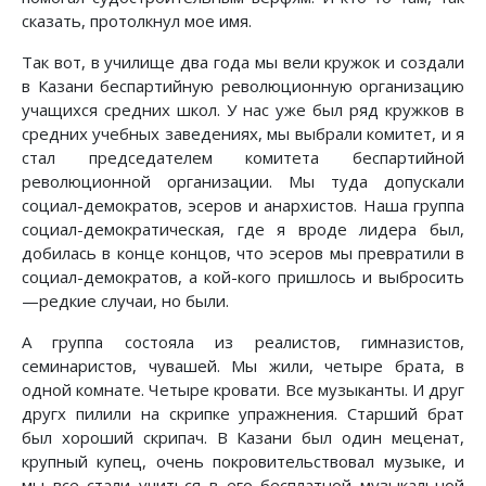
сказать, протолкнул мое имя.
Так вот, в училище два года мы вели кружок и создали
в Казани беспартийную революционную организацию
учащихся средних школ. У нас уже был ряд кружков в
средних учебных заведениях, мы выбрали комитет, и я
стал председателем комитета беспартийной
революционной организации. Мы туда допускали
социал-демократов, эсеров и анархистов. Наша группа
социал-демократическая, где я вроде лидера был,
добилась в конце концов, что эсеров мы превратили в
социал-демократов, а кой-кого пришлось и выбросить
—редкие случаи, но были.
А группа состояла из реалистов, гимназистов,
семинаристов, чувашей. Мы жили, четыре брата, в
одной комнате. Четыре кровати. Все музыканты. И друг
другх пилили на скрипке упражнения. Старший брат
был хороший скрипач. В Казани был один меценат,
крупный купец, очень покровительствовал музыке, и
мы все стали учиться в его бесплатной музыкальной