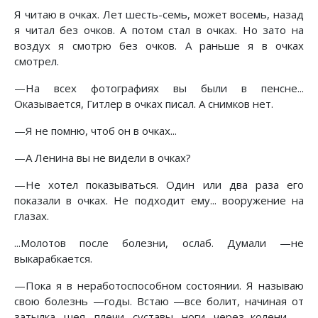
Я читаю в очках. Лет шесть-семь, может восемь, назад
я читал без очков. А потом стал в очках. Но зато на
воздух я смотрю без очков. А раньше я в очках
смотрел.
—На всех фотографиях вы были в пенсне...
Оказывается, Гитлер в очках писал. А снимков нет.
—Я не помню, чтоб он в очках...
—А Ленина вы не видели в очках?
—Не хотел показываться. Один или два раза его
показали в очках. Не подходит ему... вооружение на
глазах.
...Молотов после болезни, ослаб. Думали —не
выкарабкается.
—Пока я в неработоспособном состоянии. Я называю
свою болезнь —годы. Встаю —все болит, начиная от
затылка, шея, плечи, суставы, ноги, через колени —