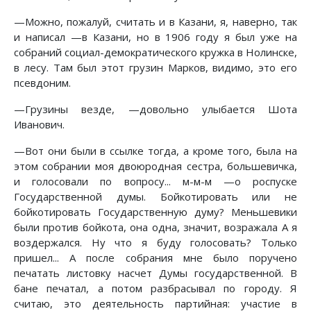
—Можно, пожалуй, считать и в Казани, я, наверно, так
и написал —в Казани, но в 1906 году я был уже на
собраний социал-демократического кружка в Нолинске,
в лесу. Там был этот грузин Марков, видимо, это его
псевдоним.
—Грузины везде, —довольно улыбается Шота
Иванович.
—Вот они были в ссылке тогда, а кроме того, была на
этом собрании моя двоюродная сестра, большевичка,
и голосовали по вопросу... м-м-м —о роспуске
Государственной думы. Бойкотировать или не
бойкотировать Государственную думу? Меньшевики
были против бойкота, она одна, значит, возражала А я
воздержался. Ну что я буду голосовать? Только
пришел... А после собрания мне было поручено
печатать листовку насчет Думы государственной. В
бане печатал, а потом разбрасывал по городу. Я
считаю, это деятельность партийная: участие в