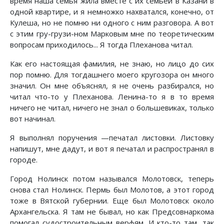
время наша семья жила вместе с их семьей в Казани в
одной квартире, и я немножко нахватался, конечно, от
Кулеша, но не помню ни одного с ним разговора. А вот
с этим гру-грузи-ном Марковым мне по теоретическим
вопросам приходилось... Я тогда Плеханова читал.
Как его настоящая фамилия, не знаю, но лицо до сих
пор помню. Для тогдашнего моего кругозора он много
значил. Он мне объяснял, я не очень разбирался, но
читал что-то у Плеханова. Ленина-то я в то время
ничего не читал, ничего не знал о большевиках, только
вот начинал.
Я выполнял поручения —печатал листовки. Листовку
напишут, мне дадут, и вот я печатал и распространял в
городе.
Город Нолинск потом назывался Молотовск, теперь
снова стал Нолинск. Пермь был Молотов, а этот город
тоже в Вятской губернии. Еще был Молотовск около
Архангельска. Я там не бывал, но как Предсовнаркома
помогал судостроительным верфям. И кто-то там, так