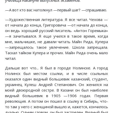
училища накануне выпускных экзаменов.
—А вот кто вас натолкнул —первый шаг? —спрашиваю.
—Художественная литература. Я все читал. Чехова —
от начала до конца, Григоровича —от начала до конца,
он ведь хороший русский писатель. «Антон Горемыка»
—я зачитывался. Я еще учился в такое время, когда
мне, мальчишке, не давали читать Майн Рида, Купера
—запрещалось такое увлечение. Школа запрещала.
Таскал тайком Купера и прочих. Майн Рида очень мало
читал.
Дальше вот что... Я был в городе Нолинске. А город
Нолинск был местом ссылки, и в числе ссыльных
оказался один видный большевик казанский, студент,
украинец Кулеш Андрей Степанович. Он женился на
моей двоюродной сестре. В Казани он был наиболее
видный большевик в 1905 —1906 годах. Первая
революция. А потом он пошел в ссылку в Сибирь, что-
то там у него с женщиной вышло и, кажется, кончилось
дуэлью. Одним словом, он был застрелен. Видный был