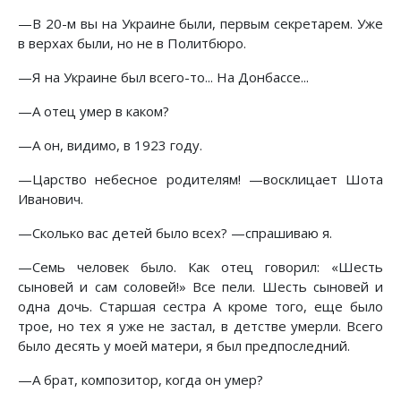
—В 20-м вы на Украине были, первым секретарем. Уже
в верхах были, но не в Политбюро.
—Я на Украине был всего-то... На Донбассе...
—А отец умер в каком?
—А он, видимо, в 1923 году.
—Царство небесное родителям! —восклицает Шота
Иванович.
—Сколько вас детей было всех? —спрашиваю я.
—Семь человек было. Как отец говорил: «Шесть
сыновей и сам соловей!» Все пели. Шесть сыновей и
одна дочь. Старшая сестра А кроме того, еще было
трое, но тех я уже не застал, в детстве умерли. Всего
было десять у моей матери, я был предпоследний.
—А брат, композитор, когда он умер?