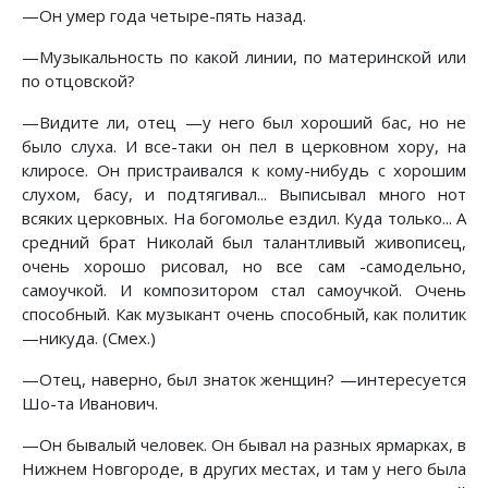
—Он умер года четыре-пять назад.
—Музыкальность по какой линии, по материнской или
по отцовской?
—Видите ли, отец —у него был хороший бас, но не
было слуха. И все-таки он пел в церковном хору, на
клиросе. Он пристраивался к кому-нибудь с хорошим
слухом, басу, и подтягивал... Выписывал много нот
всяких церковных. На богомолье ездил. Куда только... А
средний брат Николай был талантливый живописец,
очень хорошо рисовал, но все сам -самодельно,
самоучкой. И композитором стал самоучкой. Очень
способный. Как музыкант очень способный, как политик
—никуда. (Смех.)
—Отец, наверно, был знаток женщин? —интересуется
Шо-та Иванович.
—Он бывалый человек. Он бывал на разных ярмарках, в
Нижнем Новгороде, в других местах, и там у него была