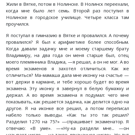
Жили в Вятке, потом в Нолинске. В Нолинск переехали,
когда мне было лет семь. Второй раз поступил в
Нолинске в городское училище. Четыре класса там
проучился.
Я поступал в гимназию в Вятке и провалился. А почему
провалился? Я был к арифметике более способным.
Когда давали задачку мне и моему старшему брату
Владимиру, на два года он меня старше был, отец
моего племянника Владика, —я решал, а он не мог. А во
время экзаменов я захотел отличиться. Как же
отличиться? Ма-мамаша дала мне иконку на счастье —
вот держи в кармане, и тебе хорошо будет во время
экзамена. Эту иконку я завернул в белую бумажку и
держал. А во время экзамена я подумал: чего мне
показывать, как решается задачка, как делится одно на
другое. Я на иконке все решил, а потом переписал
набело только выводы. «Как ты это так решил?
Разделил 1270 на 75?» —спрашивает экзаменатор. Я
отвечаю: «В уме». —«Ну-ка раздели мне... —он
называет число, —на такое двузначное число». Ну тут