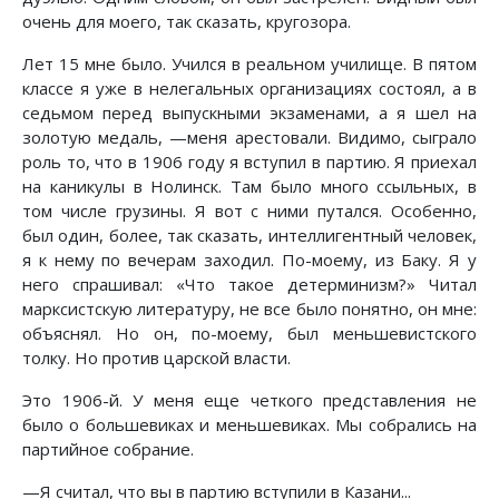
очень для моего, так сказать, кругозора.
Лет 15 мне было. Учился в реальном училище. В пятом
классе я уже в нелегальных организациях состоял, а в
седьмом перед выпускными экзаменами, а я шел на
золотую медаль, —меня арестовали. Видимо, сыграло
роль то, что в 1906 году я вступил в партию. Я приехал
на каникулы в Нолинск. Там было много ссыльных, в
том числе грузины. Я вот с ними путался. Особенно,
был один, более, так сказать, интеллигентный человек,
я к нему по вечерам заходил. По-моему, из Баку. Я у
него спрашивал: «Что такое детерминизм?» Читал
марксистскую литературу, не все было понятно, он мне:
объяснял. Но он, по-моему, был меньшевистского
толку. Но против царской власти.
Это 1906-й. У меня еще четкого представления не
было о большевиках и меньшевиках. Мы собрались на
партийное собрание.
—Я считал, что вы в партию вступили в Казани...