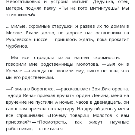
Небогатиковых и устроил митинг. Дедушка, отец
матери, поднял палку: «Ты на кого митингуешь? Мы
этим живем!»
... Милые, скромные старушки. Я развез их по домам в
Москве. Ехали долго, по дороге нас остановили на
Рублевском шоссе —пришлось ждать, пока прокатит
Чурбанов.
—Мы все страдали из-за нашей скромности, —
говорили мне родственницы Молотова. —Был он в
Кремле —никогда не звонили ему, никто не знал, что
мы его родственники.
—Я жила в Воронеже, —рассказывает Зоя .Викторовна,
-«дядя Веча» приехал вручать орден Ленина, меня на
вручение не пустили. А ночью, часов в двенадцать, он
сам к нам приехал на квартиру. На другой день у меня
все спрашивали: «Почему товарищ Молотов к вам
приезжал?»—«Посмотреть, как живут научные
работники», —ответила я.