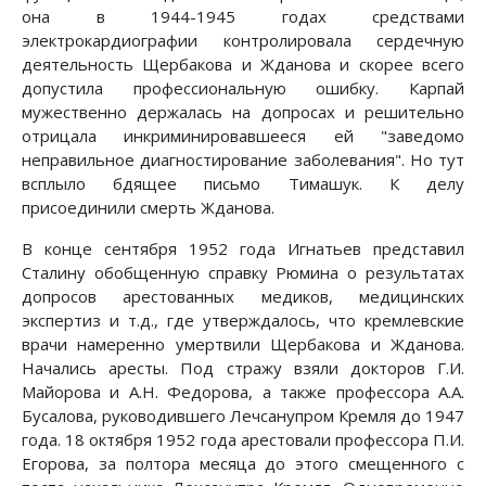
она в 1944-1945 годах средствами
электрокардиографии контролировала сердечную
деятельность Щербакова и Жданова и скорее всего
допустила профессиональную ошибку. Карпай
мужественно держалась на допросах и решительно
отрицала инкриминировавшееся ей "заведомо
неправильное диагностирование заболевания". Но тут
всплыло бдящее письмо Тимашук. К делу
присоединили смерть Жданова.
В конце сентября 1952 года Игнатьев представил
Сталину обобщенную справку Рюмина о результатах
допросов арестованных медиков, медицинских
экспертиз и т.д., где утверждалось, что кремлевские
врачи намеренно умертвили Щербакова и Жданова.
Начались аресты. Под стражу взяли докторов Г.И.
Майорова и А.Н. Федорова, а также профессора А.А.
Бусалова, руководившего Лечсанупром Кремля до 1947
года. 18 октября 1952 года арестовали профессора П.И.
Егорова, за полтора месяца до этого смещенного с