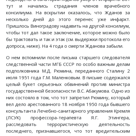
тут и начались страдания членов врачебного
консилиума. На вскрытии оказалось, что Жданов за
несколько дней до этого перенес уже инфаркт.
Пришлось Виноградову надавить на другой консилиум,
чтобы тот дал такое заключение, которое можно было
бы трактовать и так и этак (см. выдержки протокола его
допроса, ниже). На 4 года о смерти Жданова забыли.
О нем вспомнили после письма старшего следователя
следственной части МГБ СССР по особо важным делам
подполковника М.Д. Рюмина, переданного Сталину 2
июля 1951 года Г.М. Маленковым. В письме содержался
целый букет серьезных обвинений против министра
государственной безопасности В.С. Абакумова. Одно из
них состояло в том, что тот запретил Рюмину, который
вел дело арестованного 18 ноября 1950 года бывшего
консультанта Лечебно-санитарного управления Кремля
(ЛСУК) профессора-терапевта Я.Г. Этингера,
расследовать террористическую деятельность
последнего, признавшегося, что тот вредительским