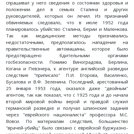
спрашивал у него сведения о состоянии здоровья и
положении дел в семьях Сталина и других
руководителей, которых он лечил. Из признаний
обвиняемых следовало, что в июле 1952 года
планировалось убийство Сталина, Берии и Маленкова.
Так как медицинские методы признавались
недостаточными, предполагалось нападение на
правительственные автомашины, которое было
предотвращено бдительными органами
госбезопасности. Помимо Виноградова, Берлина,
Когана и Певзнера, к агентуре английской разведки
следствие "приписало" П.И. Егорова, Василенко,
Бусалова и В.Ф. Зеленина. Последний, арестованный
25 января 1953 года, оказался даже "двойным"
агентом, так как показал, что с 1925 года и до начала
второй мировой войны верой и правдой служил
германской разведке и получал шпионские задания
через "еврейского националиста" профессора М.С.
Вовси. По материалам следствия, большинство
"врачей-убийц" было связано с еврейской буржуазно-