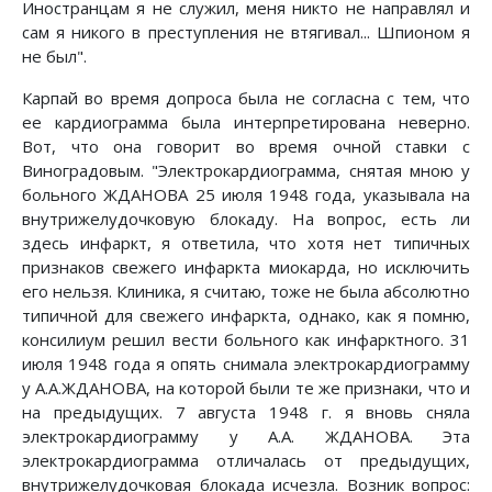
Иностранцам я не служил, меня никто не направлял и
сам я никого в преступления не втягивал... Шпионом я
не был".
Карпай во время допроса была не согласна с тем, что
ее кардиограмма была интерпретирована неверно.
Вот, что она говорит во время очной ставки с
Виноградовым. "Электрокардиограмма, снятая мною у
больного ЖДАНОВА 25 июля 1948 года, указывала на
внутрижелудочковую блокаду. На вопрос, есть ли
здесь инфаркт, я ответила, что хотя нет типичных
признаков свежего инфаркта миокарда, но исключить
его нельзя. Клиника, я считаю, тоже не была абсолютно
типичной для свежего инфаркта, однако, как я помню,
консилиум решил вести больного как инфарктного. 31
июля 1948 года я опять снимала электрокардиограмму
у А.А.ЖДАНОВА, на которой были те же признаки, что и
на предыдущих. 7 августа 1948 г. я вновь сняла
электрокардиограмму у А.А. ЖДАНОВА. Эта
электрокардиограмма отличалась от предыдущих,
внутрижелудочковая блокада исчезла. Возник вопрос: