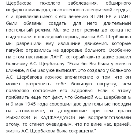
Щербакова тяжелого заболевания, обширного
инфаркта миокарда, осложненного аневризмой сердца,
я и привлекавшиеся к его лечению ЭТИНГЕР и ЛАНГ
были обязаны создать для него длительный
постельный режим. Мы же этот режим до конца не
выдержали: в последний период жизни А.С. Щербакова
мы разрешили ему излишние движения, которые
пагубно отразились на здоровье больного. Особенно
на этом настаивал ЛАНГ, который как-то даже заявил
больному А.С. Щербакову: "Если бы Вы были у меня в
клинике, я бы Вас уже выписал". Это создало у больного
А.С. Щербакова ложное впечатление о том, что он
может разрешить себе большую нагрузку, чем
позволяло состояние его здоровья. Если к этому
прибавить еще тот факт, что больной А.С. Щербаков 8
и 9 мая 1945 года совершил две длительные поездки
на автомашине, и дежурившие при нем врачи
РЫЖИКОВ и КАДЖАРДУЗОВ не воспрепятствовали
этому, то станет очевидным, что по вине нас, врачей,
жизнь А.С. Щербакова была сокращена."