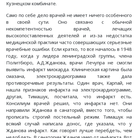
Кузнецком комбинате.
Само по себе дело врачей не имеет ничего особенного
в своей сути. Оно связано с обычной
некомпетентностью врачей, лечащих
высокопоставленных деятелей и из-за недостатка
медицинской практики часто совершающих серьезные
врачебные ошибки. Если кратко, то все началось в 1948
году, когда у лидера ленинградской группы, члена
Политбюро, А.Д.Жданова, врачи Лечупра не смогли
выявить инфаркт миокарда. Клиническая картина была
смазана, электрокардиограмма также дала
противоречивые результаты. Один врач, Карпай, не
нашла признаков инфаркта на электрокардиограмме,
другая, Тимашук, посчитала, что инфаркт есть.
Консилиум врачей решил, что инфаркта нет. Они
направили Жданова в санаторий, вместо того, чтобы
прописать строгий постельный режим. Тимашук на
всякий случай написала донос, где указала, что у
Жданова инфаркт. Как говорят лучше перебдеть, чем
недобдеть. В санатории Жданов умер от инфаркта. Вот