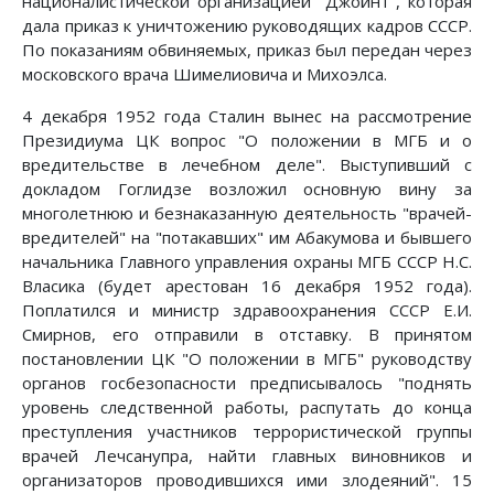
националистической организацией "Джойнт", которая
дала приказ к уничтожению руководящих кадров СССР.
По показаниям обвиняемых, приказ был передан через
московского врача Шимелиовича и Михоэлса.
4 декабря 1952 года Сталин вынес на рассмотрение
Президиума ЦК вопрос "О положении в МГБ и о
вредительстве в лечебном деле". Выступивший с
докладом Гоглидзе возложил основную вину за
многолетнюю и безнаказанную деятельность "врачей-
вредителей" на "потакавших" им Абакумова и бывшего
начальника Главного управления охраны МГБ СССР Н.С.
Власика (будет арестован 16 декабря 1952 года).
Поплатился и министр здравоохранения СССР Е.И.
Смирнов, его отправили в отставку. В принятом
постановлении ЦК "О положении в МГБ" руководству
органов госбезопасности предписывалось "поднять
уровень следственной работы, распутать до конца
преступления участников террористической группы
врачей Лечсанупра, найти главных виновников и
организаторов проводившихся ими злодеяний". 15