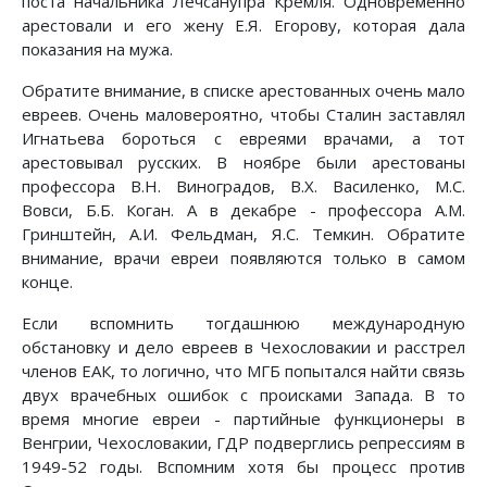
поста начальника Лечсанупра Кремля. Одновременно
арестовали и его жену Е.Я. Егорову, которая дала
показания на мужа.
Обратите внимание, в списке арестованных очень мало
евреев. Очень маловероятно, чтобы Сталин заставлял
Игнатьева бороться с евреями врачами, а тот
арестовывал русских. В ноябре были арестованы
профессора В.Н. Виноградов, В.Х. Василенко, М.С.
Вовси, Б.Б. Коган. А в декабре - профессора А.М.
Гринштейн, А.И. Фельдман, Я.С. Темкин. Обратите
внимание, врачи евреи появляются только в самом
конце.
Если вспомнить тогдашнюю международную
обстановку и дело евреев в Чехословакии и расстрел
членов ЕАК, то логично, что МГБ попытался найти связь
двух врачебных ошибок с происками Запада. В то
время многие евреи - партийные функционеры в
Венгрии, Чехословакии, ГДР подверглись репрессиям в
1949-52 годы. Вспомним хотя бы процесс против