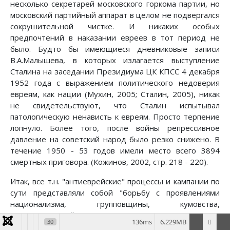
несколько секретарей московского горкома партии, но
московский партийный аппарат в целом не подвергался
сокрушительной чистке. И никаких особых
предпочтений в наказании евреев в тот период не
было. Будто бы имеющиеся дневниковые записи
В.А.Малышева, в которых излагается выступление
Сталина на заседании Президиума ЦК КПСС 4 декабря
1952 года с выражением политического недоверия
евреям, как нации (Мухин, 2005; Сталин, 2005), никак
не свидетельствуют, что Сталин испытывал
патологическую ненависть к евреям. Просто терпение
лопнуло. Более того, после войны репрессивное
давление на советский народ было резко снижено. В
течение 1950 - 53 годов имели место всего 3894
смертных приговора. (Кожинов, 2002, стр. 218 - 220).
Итак, все т.н. "антиеврейские" процессы и кампании по
сути представляли собой "борьбу с проявлениями
национализма, групповщины, кумовства,
внутрикумовской коррупции". Самое интересное, что
136ms
6.229MB
30
те же проблемы выявились и в науке. Если прочитать