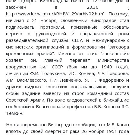
ночи. Допрос Виноградова начат в 12 часов дня и
закончен в 23.30 (
http://www.lechaim.ru/ARHIV/129/arhiv02.htm). Поэтому,
начиная с 21 ноября, сломленный Виноградов стал
подписывать протоколы, призванные обосновать
версию о руководящей и направляющей роли
разведывательной службы США и международных
сионистских организаций в формировании "заговора
кремлевских врачей". Именно от этих "заокеанских
хозяев" он, главный терапевт Министерства
вооруженных сил СССР (был им до 1949 года),
лечивший Ф.И. Толбухина, И.С. Конева, Л.А. Говорова,
А.М. Василевского, Г.И. Левченко, Я. Н. Федоренко и
других видных советских военачальников, получил
якобы задание вывести из строя командный состав
Советской Армии. По воле следователей в ближайшие
сообщники к Вовси попали профессора Б.Б. Коган и Я.С.
Темкин.
Но одновременно Виноградов сообщил, что М.Б. Коган
вплоть до своей смерти от рака 26 ноября 1951 года