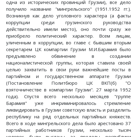
одна из исторических провинций Грузии), все дело
получило название "мингрельского" (1951.1952 гг.).
Возникнув как дело уголовного характера (а факты
коррупции среди грузинского руководства
действительно имели место), оно почти сразу же
приобрело политический характер. Всем лицам,
уличенным в коррупции, во главе с бывшим вторым
секретарем ЦК компартии Грузии М.И.Барамия было
предъявлено обвинение в создании
националистической группы, которая ставила своей
целью захватить в свои руки важнейшие посты в
партийном и государственном аппарате Грузии
(Постановление Политбюро ЦК ВКП(б) "О
взяточничестве в компартии Грузии". 27 марта 1952
года). Спустя всего несколько месяцев "группе
Барамия" уже инкриминировалось стремление
ликвидировать в Грузии советскую власть и разделить
республику на ряд отдельных партийных княжеств.
Всего в ходе мингрельского дела было арестовано 37
партийных работников Грузии, несколько тысяч
человек были высланы за пределы республики