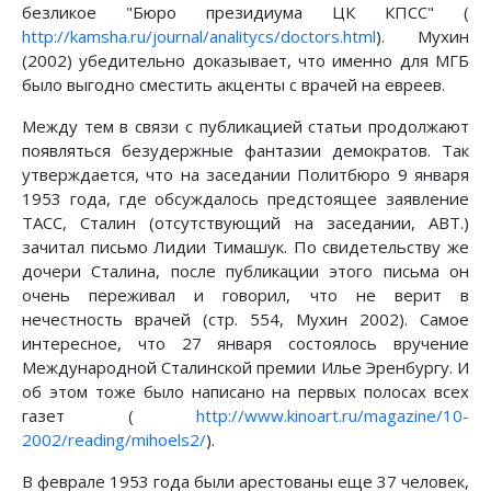
безликое "Бюро президиума ЦК КПСС" (
http://kamsha.ru/journal/analitycs/doctors.html
). Мухин
(2002) убедительно доказывает, что именно для МГБ
было выгодно сместить акценты с врачей на евреев.
Между тем в связи с публикацией статьи продолжают
появляться безудержные фантазии демократов. Так
утверждается, что на заседании Политбюро 9 января
1953 года, где обсуждалось предстоящее заявление
ТАСС, Сталин (отсутствующий на заседании, АВТ.)
зачитал письмо Лидии Тимашук. По свидетельству же
дочери Сталина, после публикации этого письма он
очень переживал и говорил, что не верит в
нечестность врачей (стр. 554, Мухин 2002). Самое
интересное, что 27 января состоялось вручение
Международной Сталинской премии Илье Эренбургу. И
об этом тоже было написано на первых полосах всех
газет (
http://www.kinoart.ru/magazine/10-
2002/reading/mihoels2/
).
В феврале 1953 года были арестованы еще 37 человек,