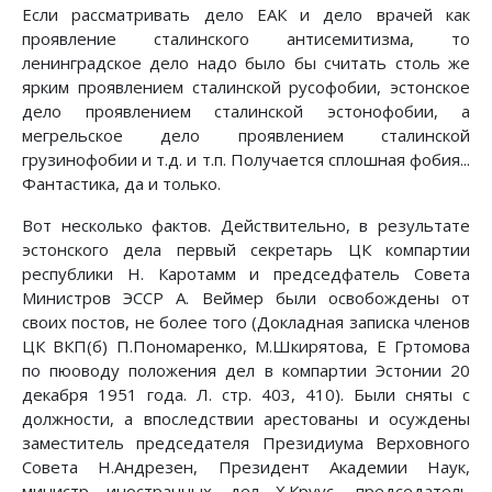
Если рассматривать дело ЕАК и дело врачей как
проявление сталинского антисемитизма, то
ленинградское дело надо было бы считать столь же
ярким проявлением сталинской русофобии, эстонское
дело проявлением сталинской эстонофобии, а
мегрельское дело проявлением сталинской
грузинофобии и т.д. и т.п. Получается сплошная фобия...
Фантастика, да и только.
Вот несколько фактов. Действительно, в результате
эстонского дела первый секретарь ЦК компартии
республики Н. Каротамм и председфатель Совета
Министров ЭССР А. Веймер были освобождены от
своих постов, не более того (Докладная записка членов
ЦК ВКП(б) П.Пономаренко, М.Шкирятова, Е Гртомова
по пюоводу положения дел в компартии Эстонии 20
декабря 1951 года. Л. стр. 403, 410). Были сняты с
должности, а впоследствии арестованы и осуждены
заместитель председателя Президиума Верховного
Совета Н.Андрезен, Президент Академии Наук,
министр иностранных дел Х.Круус, председатель