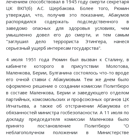
лечением способствовал в 1945 году смерти секретаря
ЦК ВКП(б) А.С. Щербакова. Более того, Рюмин
утверждал, что, получив это показание, Абакумов
распорядился содержать подследственного в
заведомо опасных для здоровья условиях, чем
умышленно довел его до смерти, и тем самым
"заглушил дело террориста Этингера, нанеся
серьезный ущерб интересам государства".
4 июля 1951 года Рюмин был вызван к Сталину, в
кабинете которого в присутствии Молотова,
Маленкова, Берии, Булганина состоялось что-то вроде
его очной ставки с Абакумовым. Тем же днем было
оформлено решение о создании комиссии Политбюро
в составе Маленкова, Берии и заведующего отделом
партийных, комсомольских и профсоюзных органов ЦК
Игнатьева, а также об отстранении Абакумова от
обязанностей министра госбезопасности. А 11 июля по
докладу председателя комиссии Маленкова было
принято постановление Политбюро "О
неблагополучном положении в Министерстве