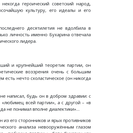
 некогда героический советский народ,
ысочайшую культуру, его идеалы и его
последнего десятилетия не вдолбила в
лько личность именно Бухарина отвечала
ического лидера.
йший и крупнейший теоретик партии, он
ретические воззрения очень с большим
м есть нечто схоластическое (он никогда
не написал, будь он в добром здравии: с
«любимец всей партии», а с другой – «в
огда не понимал вполне диалектики»…
ин из его сторонников и ярых противников
ческого анализа невооружённым глазом