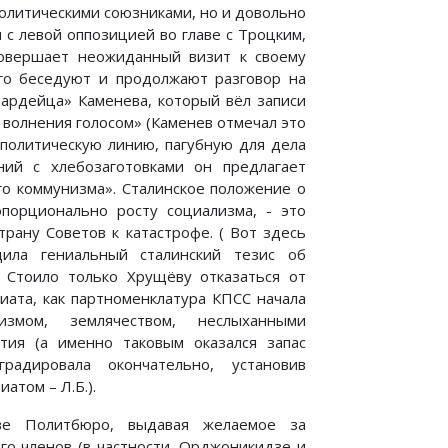
политическими союзниками, но и довольно
с левой оппозицией во главе с Троцким,
овершает неожиданный визит к своему
го беседуют и продолжают разговор на
ардейца» Каменева, который вёл записи
волнения голосом» (Каменев отмечал это
иполитическую линию, пагубную для дела
ний с хлебозаготовками он предлагает
го коммунизма». Сталинское положение о
опорционально росту социализма, - это
трану Советов к катастрофе. ( Вот здесь
ила гениальный сталинский тезис об
 Стоило только Хрущёву отказаться от
иата, как партноменклатура КПСС начала
измом, землячеством, неслыханными
тия (а именно таковым оказался запас
радировала окончательно, установив
том – Л.Б.).
ве Политбюро, выдавая желаемое за
го членов (в частности, Орджоникидзе и