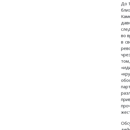
До 
бли
Кам
дав
сле
во 
в с
рев
чре
том
«ид
«кр
обо
пар
раз
при
про
жес
Обс
дей