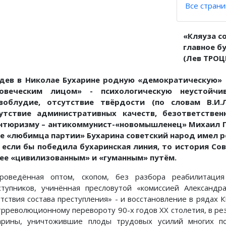
Все стран
«Кляуза с
главное б
(Лев ТРО
дев в Николае Бухарине родную «демократическую» 
овеческим лицом» - психологическую неустойчив
воблудие, отсутствие твёрдости (по словам В.И.Л
утствие административных качеств, безответствен
нтюризму – антикоммунист-«новомышленец» Михаил Го
е «любимца партии» Бухарина советский народ имел ре
 если бы победила бухаринская линия, то история Со
ее «цивилизованным» и «гуманным» путём.
роведённая оптом, скопом, без разбора реабилитация
ступников, учинённая пресловутой «комиссией Александр
утствия состава преступления» - и восстановление в рядах 
трреволюционному перевороту 90-х годов ХХ столетия, в ре
арины, уничтожившие плоды трудовых усилий многих пок