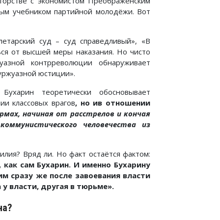
вторстве с экономистом Преображенским
рным учебником партийной молодёжи. Вот
летарский суд – суд справедливый», «В
ься от высшей меры наказания. Но чисто
уазной контрреволюции обнаруживает
буржуазной юстиции».
 Бухарин теоретически обосновывает
ии классовых врагов
, но ив отношении
рмах, начиная от расстрелов и кончая
оммунистического человечества из
илия? Вряд ли. Но факт остаётся фактом:
 как сам Бухарин. И именно Бухарину
 им сразу же после завоевания власти
 у власти, другая в тюрьме».
на?