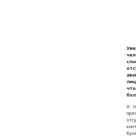
Уви
чел
сло
отс
ава
лиц
что
бол
А п
пре
отс
кон
бух