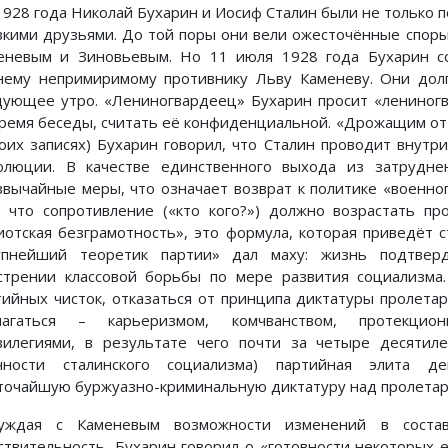
1928 года Николай Бухарин и Иосиф Сталин были не только 
зкими друзьями. До той поры они вели ожесточённые споры 
еневым и Зиновьевым. Но 11 июля 1928 года Бухарин с
нему непримиримому противнику Льву Каменеву. Они дол
дующее утро. «Лениногвардеец» Бухарин просит «лениногв
время беседы, считать её конфиденциальной. «Дрожащим от 
воих записях) Бухарин говорил, что Сталин проводит внутр
олюции. В качестве единственного выхода из затрудне
звычайные меры, что означает возврат к политике «военно
, что сопротивление («кто кого?») должно возрастать пр
иотская безграмотность», это формула, которая приведёт с
упнейший теоретик партии» дал маху: жизнь подтверд
стрении классовой борьбы по мере развития социализма.
тийных чисток, отказаться от принципа диктатуры пролетар
лагаться – карьеризмом, комчванством, протекцион
вилегиями, в результате чего почти за четыре десятиле
чности сталинского социализма) партийная элита дег
точайшую буржуазно-криминальную диктатуру над пролетариа
уждая с Каменевым возможности изменений в соста
ствительность, Бухарин говорил о «готовности некоторых е