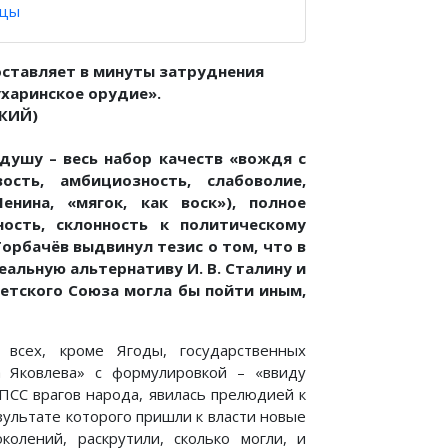
ицы
оставляет в минуты затруднения
ухаринское орудие».
ЦКИЙ)
душу – весь набор качеств «вождя с
ость, амбициозность, слабоволие,
енина, «мягок, как воск»), полное
ность, склонность к политическому
рбачёв выдвинул тезис о том, что в
альную альтернативу И. В. Сталину и
ветского Союза могла бы пойти иным,
 всех, кроме Ягоды, государственных
а Яковлева» с формулировкой – «ввиду
КПСС врагов народа, явилась прелюдией к
зультате которого пришли к власти новые
олений, раскрутили, сколько могли, и