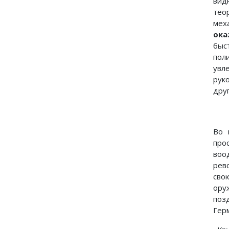
вид
тео
мех
ока
быс
пол
увл
рук
друг
Во 
про
воо
рев
сво
ору
поз
Герм