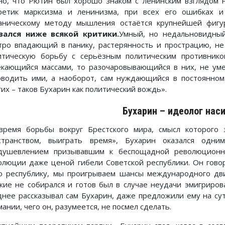
но, что Рютин был хорошо знаком с ленинским взглядом н
ретик марксизма и ленинизма, при всех его ошибках и
аническому методу мышления остаётся крупнейшей фиг
зался ниже всякой критики.
Умный, но недальновидный
тро впадающий в панику, растерянность и прострацию, н
итическую борьбу с серьёзным политическим противнико
екающийся массами, то разочаровывающийся в них, не ум
оводить ими, а наоборот, сам нуждающийся в постоянном
их – таков Бухарин как политический вождь».
Бухарин – идеолог нас
время борьбы вокруг Брестского мира, смысл которого 
странством, выиграть время», Бухарин оказался одни
душевлением призывавшим к беспощадной революцион
олюции даже ценой гибели Советской республики. Он гово
ю республику, мы проигрываем шансы международного дви
жие не собирался и готов был в случае неудачи эмигриро
днее рассказывал сам Бухарин, даже предложили ему на су
ании, чего он, разумеется, не посмел сделать.