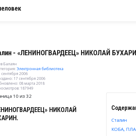
человек
алин - «ЛЕНИНОГВАРДЕЕЦ» НИКОЛАЙ БУХАРИ
ев Балаян
тегория:
Электронная библиотека
 сентября 2006
здано: 17 сентября 2006
бновлено: 08 марта 2018
росмотров: 187949
аница 10 из 32
Содержа
ЕНИНОГВАРДЕЕЦ» НИКОЛАЙ
ХАРИН.
Сталин
КОБА, ПЛ