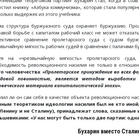
упнейшим теоретиком партии» Бухарин стал, когда в соа
устил книжку «Азбука коммунизма», которая стала популя
колько выдержек из этого учебника:
ма структура буржуазного суда охраняет буржуазию. Про
вавой борьбе с капиталом рабочий класс не может отказат
ективное сравнение пролетарского суда с судом бурж
звычайную мягкость рабочих судей в сравнении с палачами 
уя на «чрезвычайную мягкость» пролетарского суда,
бходимость революционного насилия не только в отношен
го человечества
:
«Пролетарское принуждение во всех фо
довой повинностью, является методом выработки к
овеческого материала капиталистической эпохи».
лил ли он сам себя в качестве объекта революционного нас
вным теоретиком идеологии насилия был не кто иной,
 Ленину и не Сталину), принадлежат слова, сказанные
ьшевиками: «У нас могут быть только две партии: одна
Бухарин вместо Стали