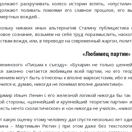
должают раскручивать колесо истории вспять, «опустили»
должают поливать помоями его славное прошлое, его в
смертных вождей…
кольку никаких иных альтернатив Сталину публицистика 
совое сознание, возьмём на себя труд поразмыслить, наско
ествам вождя, или, в переводе на современный жаргон, полит
«Любимец партии»
ленинского «Письма к съезду»: «Бухарин не только ценне
же законно считается любимцем всей партии, но его тео
нением могут быть отнесены к вполне марксистским, ибо в нё
чился и, думаю, никогда не понимал вполне диалектики)».
димир Ильич Ленин с его железной логикой никогда бы так 
ой стороны, «ценнейший и крупнейший теоретик партии» и 
 есть нечто схоластическое» и «он никогда не учился», «ник
от какую оценку этому человеку дал спустя несколько лет од
лина – Мартемьян Рютин ( при этом даже без текстологи