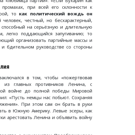
а «любимца партии»: «Если Бухарин как
 промахах, при всей его склонности к
урой, то
как политический вождь он
 человек, честный, но бесхарактерный,
е способный на серьёзную и длительную
м, легко поддающийся запугиванию; то
еющий организовать партийные массы и
 и бдительном руководстве со стороны
илия
заключался в том, чтобы «пожертвовав
м из главных противников Ленина, с
ной войне до полной победы Мировой
рил: «Пусть немцы нас побьют. Сохраняя
жения». При этом сам он брать в руки
вать в Южную Америку. Левые эсеры, как
тки арестовать Ленина и объявить войну