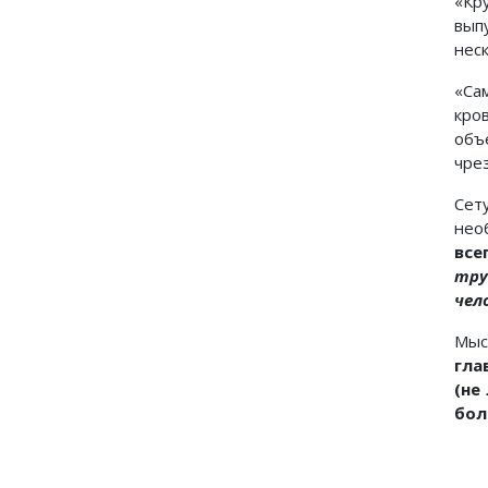
«Кр
вып
нес
«Са
кро
объ
чре
Сет
нео
все
тру
чел
Мыс
гла
(не
бол