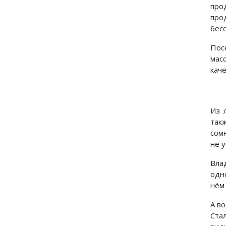
про
про
бес
Пос
мас
кач
Из 
так
сом
не у
Вла
одн
нём
А в
Ста