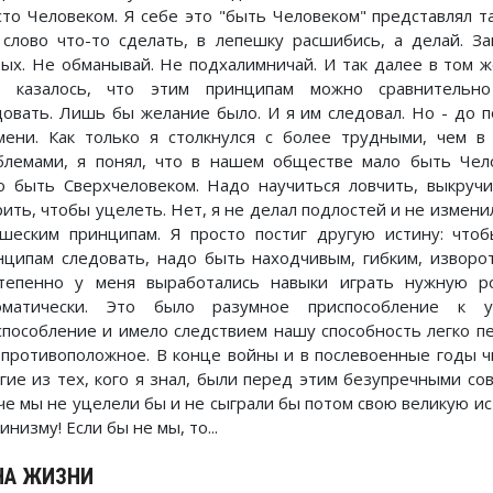
сто Человеком. Я себе это "быть Человеком" представлял та
 слово что-то сделать, в лепешку расшибись, а делай. 
бых. Не обманывай. Не подхалимничай. И так далее в том ж
 казалось, что этим принципам можно сравнительно
довать. Лишь бы желание было. И я им следовал. Но - до 
мени. Как только я столкнулся с более трудными, чем в
блемами, я понял, что в нашем обществе мало быть Чел
о быть Сверхчеловеком. Надо научиться ловчить, выкручи
рить, чтобы уцелеть. Нет, я не делал подлостей и не измени
шеским принципам. Я просто постиг другую истину: что
нципам следовать, надо быть находчивым, гибким, изворо
тепенно у меня выработались навыки играть нужную ро
оматически. Это было разумное приспособление к у
способление и имело следствием нашу способность легко пе
 противоположное. В конце войны и в послевоенные годы чи
гие из тех, кого я знал, были перед этим безупречными со
че мы не уцелели бы и не сыграли бы потом свою великую ис
инизму! Если бы не мы, то...
НА ЖИЗНИ