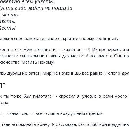
оветую всем учесть:
усть гада ждет не пощада,
 месть,
есть,
есть!
зложил свое замечательное открытие своему сообщнику.
 меня нет к Ним ненависти, - сказал он. - Я Их презираю, а
ельности слишком ничтожны для мести. А все вместе Они 
овечества. Мстить некому!
авь дурацкие затеи. Мир не изменишь все равно. Нелепо др
ЛГ
ак ты тоже был пилотяга? - спросил я, уловив в речи моег
гона.
т, - сказал он, - я всего лишь воздушный стрелок.
тали вспоминать войну. Я рассказал, как погиб мой воздушный