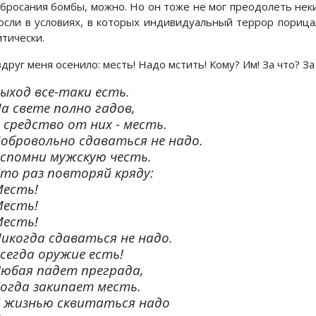
 бросания бомбы, можно. Но он тоже не мог преодолеть нек
осли в условиях, в которых индивидуальный террор пориц
итически.
друг меня осенило: месть! Надо мстить! Кому? Им! За что? За 
ыход все-таки есть.
а свете полно гадов,
 средство от них - месть.
обровольно сдаваться не надо.
спомни мужскую честь.
то раз повторяй кряду:
есть!
есть!
есть!
икогда сдаваться не надо.
сегда оружие есть!
юбая падет преграда,
огда закипает месть.
 жизнью сквитаться надо