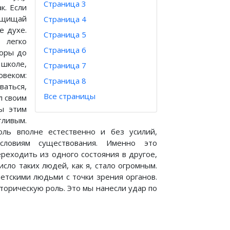
Страница 3
к. Если
Защищай
Страница 4
е духе.
Страница 5
 легко
Страница 6
поры до
 школе,
Страница 7
овеком:
Страница 8
ваться,
Все страницы
л своим
бы этим
тливым.
ль вполне естественно и без усилий,
словиям существования. Именно это
реходить из одного состояния в другое,
сло таких людей, как я, стало огромным.
ветскими людьми с точки зрения органов.
торическую роль. Это мы нанесли удар по