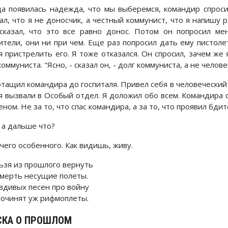
да появилась надежда, что мы выберемся, командир спросил
зал, что я не доносчик, а честный коммунист, что я напишу 
сказал, что это все равно донос. Потом он попросил мен
ители, они ни при чем. Еще раз попросил дать ему пистолет
 пристрелить его. Я тоже отказался. Он спросил, зачем же я
коммуниста. "Ясно, - сказал он, - долг коммуниста, а не челов
отащил командира до госпиталя. Привел себя в человеческий 
я вызвали в Особый отдел. Я доложил обо всем. Командира 
ном. Не за то, что спас командира, а за то, что проявил бди
 а дальше что?
чего особенного. Как видишь, живу.
ьзя из прошлого вернуть
смерть несущие полеты.
вдивых песен про войну
сочинят уж рифмоплеты.
СКА О ПРОШЛОМ