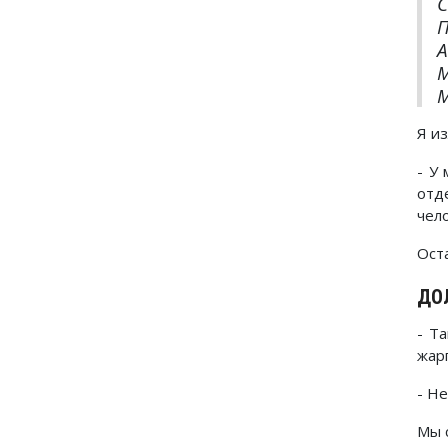
С
П
А
М
М
Я и
- У
отд
чел
Ост
ДО
- Т
жар
- Не
Мы с