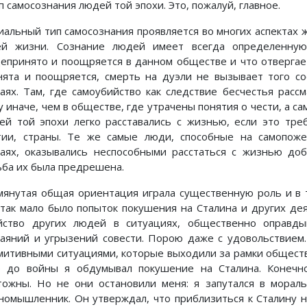
п самосознания людей той эпохи. Это, пожалуй, главное.
иальный тип самосознания проявляется во многих аспектах ж
ей жизни. Сознание людей имеет всегда определенную
епринято и поощряется в данном обществе и что отвергает
нята и поощряется, смерть на дуэли не вызывает того со
чаях. Там, где самоубийство как следствие бесчестья расс
у иначе, чем в обществе, где утрачены понятия о чести, а с
ей той эпохи легко расставались с жизнью, если это тре
тии, страны. Те же самые люди, способные на самопож
чаях, оказывались неспособными расстаться с жизнью доб
ьба их была предрешена.
мянутая общая ориентация играла существенную роль и в 
 так мало было попыток покушения на Сталина и других де
йство других людей в ситуациях, общественно оправды
каяний и угрызений совести. Порою даже с удовольствием
митивными ситуациями, которые выходили за рамки обществ
 до войны я обдумывал покушение на Сталина. Конечно
тожны. Но не они остановили меня: я запутался в морал
номышленник. Он утверждал, что приблизиться к Сталину н