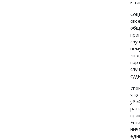
в ти
Соц
сво
общ
при
слу
нем
люд
пар
слу
суд
Упо
что
уби
рас
при
Еще
нич
еди