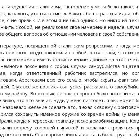
е дни крушения сталинизма настроение у меня было такое, ч
нь, казалось, утратила смысл. А жить без страсти и идеи,
ое, я не привык. И в этом я не был одинок. Но никто из тех
ончить с собой, не реализовал свое намерение наделе. Случа
ее общего вопроса об отношении человека к своей собствен
итературе, посвященной сталинским репрессиям, иногда м
нь немногие люди покончили с собой, хотя знали, что их в
час невозможно иметь статистические данные на этот счет
 немногие покончили с собой. Случаи самоубийства тщате
чае, когда ответственный работник застрелился, но о
стовали. Арестовали всю его семью, чтобы скрыть факт сам
дей. Слух все же возник - сын успел рассказать о самоубийс
сему району. Во-вторых, не так-то просто было покончить с 
 знаю, что это значит. Будь у меня пистолет, я бы, может б
я назревало желание сделать это, я ехал к своему фронтовом
трился сохранить именное оружие со времен войны (у меня
рали, когда я пересекал границу после демобилизации). Когд
ечали встречу хорошей выпивкой и желание стреляться п
зд не хотелось. Снотворные пилюли достать было трудно. И 