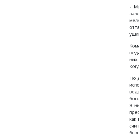
- М
зал
мел
отт
ушл
Ком
нед
них
Ког
Но 
испо
вед
бог
Я н
пре
как
счи
был 