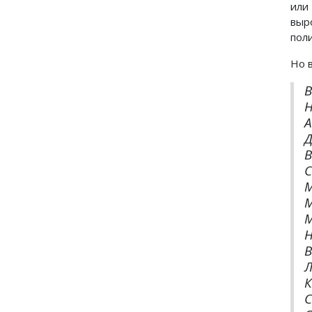
или
выр
пол
Но в
В
Н
А
Д
В
С
М
М
М
Н
В
Л
К
С