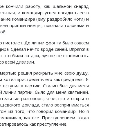
е кончили работу, как шальной снаряд
ольшая, и командир успел посадить ее в
нание командира (ему раздробило ноги) и
евни пришли немцы, покачали головами и
ой.
го пистолет. До линии фронта было совсем
ра. Сделал нечто вроде саней. Впрягся в
о это были за дни, лучше не вспоминать.
со всей дивизии.
 смертью решил раскрыть мне свою душу,
м хотел пристрелить его как предателя. Я
о вступил в партию. Сталин был для меня
й линии партии, было для меня святыней.
ительные разговоры, я честно и открыто
рущевского доклада, стало восприниматься
гом из того, что говорил командир. Но я
малкивал, как все. Преступлением тогда
претировалось как преступление.