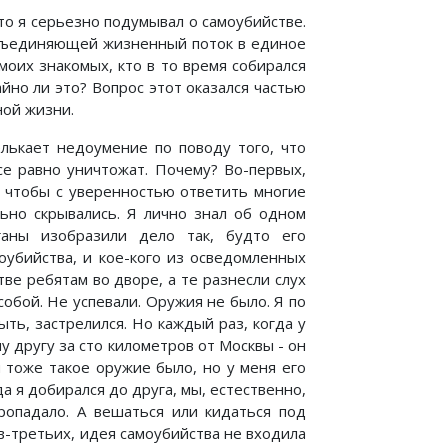
то я серьезно подумывал о самоубийстве.
 объединяющей жизненный поток в единое
 моих знакомых, кто в то время собирался
йно ли это? Вопрос этот оказался частью
ной жизни.
елькает недоумение по поводу того, что
се равно уничтожат. Почему? Во-первых,
, чтобы с уверенностью ответить многие
льно скрывались. Я лично знал об одном
рганы изобразили дело так, будто его
оубийства, и кое-кого из осведомленных
тве ребятам во дворе, а те разнесли слух
собой. Не успевали. Оружия не было. Я по
ыть, застрелился. Но каждый раз, когда у
у другу за сто километров от Москвы - он
 тоже такое оружие было, но у меня его
а я добирался до друга, мы, естественно,
ропадало. А вешаться или кидаться под
в-третьих, идея самоубийства не входила