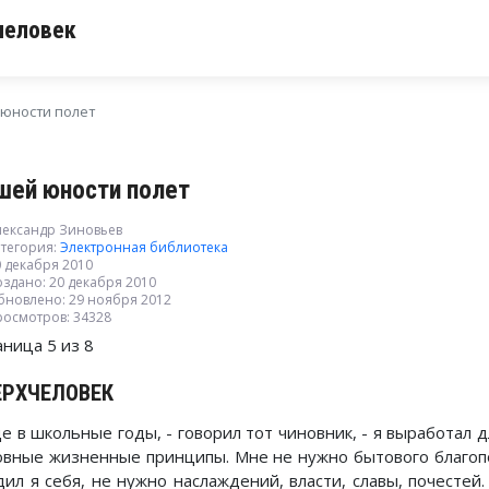
человек
юности полет
шей юности полет
лександр Зиновьев
тегория:
Электронная библиотека
0 декабря 2010
здано: 20 декабря 2010
бновлено: 29 ноября 2012
росмотров: 34328
аница 5 из 8
ЕРХЧЕЛОВЕК
е в школьные годы, - говорил тот чиновник, - я выработал д
овные жизненные принципы. Мне не нужно бытового благоп
дил я себя, не нужно наслаждений, власти, славы, почестей.