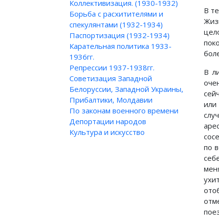
Коллективизация. (1930-1932)
В т
Борьба с расхитителями и
Жиз
спекулянтами (1932-1934)
цел
Паспортизация (1932-1934)
пок
Карательная политика 1933-
бол
1936гг.
Репрессии 1937-1938гг.
В л
Советизация Западной
оче
Белоруссии, Западной Украины,
сей
Прибалтики, Молдавии
или
По законам военного времени
слу
Депортации народов
аре
Культура и искусство
сосе
по в
себе
мен
ухи
отоб
отм
пое