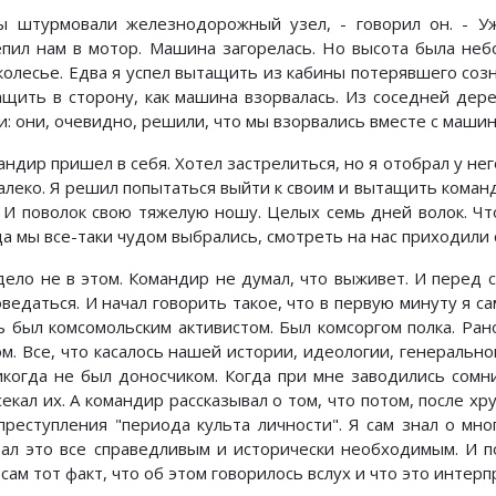
ы штурмовали железнодорожный узел, - говорил он. - Уж
епил нам в мотор. Машина загорелась. Но высота была неб
колесье. Едва я успел вытащить из кабины потерявшего соз
ащить в сторону, как машина взорвалась. Из соседней дер
и: они, очевидно, решили, что мы взорвались вместе с машин
андир пришел в себя. Хотел застрелиться, но я отобрал у не
алеко. Я решил попытаться выйти к своим и вытащить команди
. И поволок свою тяжелую ношу. Целых семь дней волок. Чт
да мы все-таки чудом выбрались, смотреть на нас приходили 
дело не в этом. Командир не думал, что выживет. И перед
ведаться. И начал говорить такое, что в первую минуту я са
ь был комсомольским активистом. Был комсоргом полка. Ран
ом. Все, что касалось нашей истории, идеологии, генерально
икогда не был доносчиком. Когда при мне заводились сомн
секал их. А командир рассказывал о том, что потом, после х
 преступления "периода культа личности". Я сам знал о мно
тал это все справедливым и исторически необходимым. И по
сам тот факт, что об этом говорилось вслух и что это интер