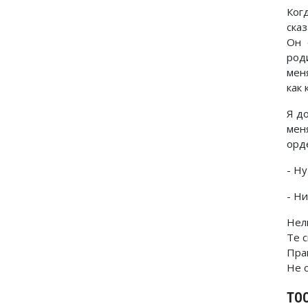
Ког
ска
Он 
род
меня
как 
Я д
мен
орде
- Ну
- Ни
Нел
Те 
Пра
Не 
ТО