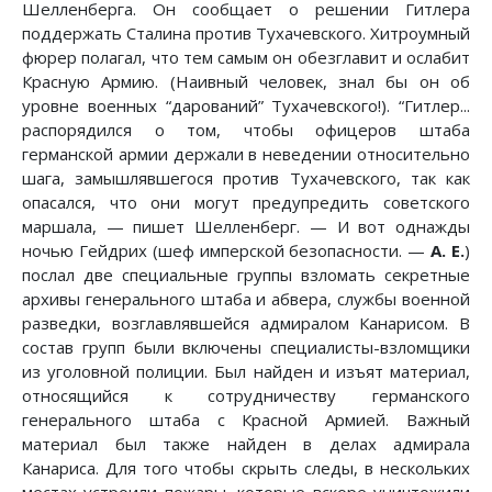
Шелленберга. Он сообщает о решении Гитлера
поддержать Сталина против Тухачевского. Хитроумный
фюрер полагал, что тем самым он обезглавит и ослабит
Красную Армию. (Наивный человек, знал бы он об
уровне военных “дарований” Тухачевского!). “Гитлер...
распорядился о том, чтобы офицеров штаба
германской армии держали в неведении относительно
шага, замышлявшегося против Тухачевского, так как
опасался, что они могут предупредить советского
маршала, — пишет Шелленберг. — И вот однажды
ночью Гейдрих (шеф имперской безопасности. —
А. Е.
)
послал две специальные группы взломать секретные
архивы генерального штаба и абвера, службы военной
разведки, возглавлявшейся адмиралом Канарисом. В
состав групп были включены специалисты-взломщики
из уголовной полиции. Был найден и изъят материал,
относящийся к сотрудничеству германского
генерального штаба с Красной Армией. Важный
материал был также найден в делах адмирала
Канариса. Для того чтобы скрыть следы, в нескольких