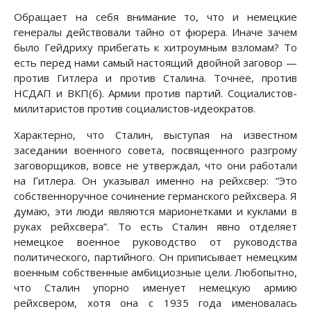
Обращает на себя внимание то, что и немецкие
генералы действовали тайно от фюрера. Иначе зачем
было Гейдриху прибегать к хитроумным взломам? То
есть перед нами самый настоящий двойной заговор —
против Гитлера и против Сталина. Точнее, против
НСДАП и ВКП(б). Армии против партий. Социалистов-
милитаристов против социалистов-идеократов.
Характерно, что Сталин, выступая на известном
заседании военного совета, посвященного разгрому
заговорщиков, вовсе не утверждал, что они работали
на Гитлера. Он указывал именно на рейхсвер: “Это
собственно­ручное сочинение германского рейхсвера. Я
думаю, эти люди являются марионетками и куклами в
руках рейхсвера”. То есть Сталин явно отделяет
немецкое военное руководство от руководства
политического, партийного. Он приписывает немецким
военным собственные амбициозные цели. Любопытно,
что Сталин упорно именует немецкую армию
рейхсвером, хотя она с 1935 года именовалась