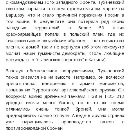
с командованием Юго-Западного фронта. Тухачевский
слишком зарвался в своем стремительном марше на
Варшаву, что и стало причиной поражения России в
той войне. В результате она потеряла ряд своих
западных территорий, а более 50 тысяч
красноармейцев попали в польский плен, где их
тиранили самым злодейским образом — почти никто из
пленных домой так и не вернулся (об этом почему-то
молчат наши гуманисты-демократы, столь любящие
рассуждать о “сталинских зверствах” в Катыни).
Заведуя обеспечением вооружениями, Тухачевский
также оказался не на высоте. Например, он всячески
препятствовал внедрению в армию минометов,
называя их “суррогатом” артиллерийского оружия. Он
вооружил армию дрянными танками Т-28 и Т-35. Эти
уродцы имели много башен, но в то же время
отличались очень тонкой броней. Она могла
предохранять только от пуль. А ведь в других странах
уже наращивалось производство танков с
противоснарядной броней.