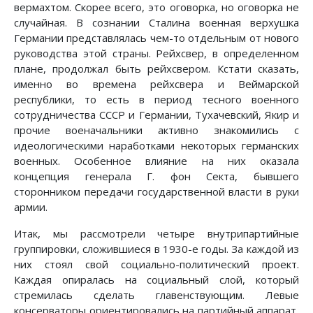
вермахтом. Скорее всего, это оговорка, но оговорка не
случайная. В сознании Сталина военная верхушка
Германии представ­лялась чем-то отдельным от нового
руководства этой страны. Рейхсвер, в определенном
плане, продолжал быть рейхсвером. Кстати сказать,
именно во времена рейхсвера и Веймарской
республики, то есть в период тесного военного
сотрудничества СССР и Германии, Тухачевский, Якир и
прочие военачальники активно знакомились с
идеологическими наработками некоторых германских
военных. Особенное влияние на них оказала
концепция генерала Г. фон Секта, бывшего
сторонником передачи государственной власти в руки
армии.
Итак, мы рассмотрели четыре внутрипартийные
группировки, сложившиеся в 1930-е годы. За каждой из
них стоял свой социально-политический проект.
Каждая опиралась на социальный слой, который
стремилась сделать главенствующим. Левые
консерваторы ориентировались на партийный аппарат,