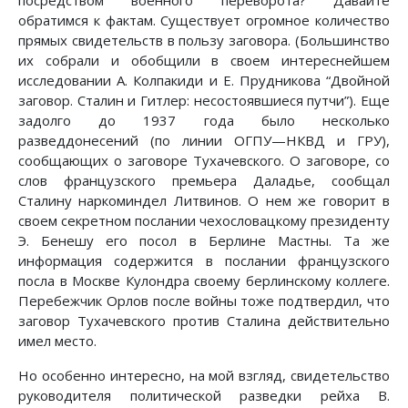
посредством военного переворота? Давайте
обратимся к фактам. Существует огромное количество
прямых свидетельств в пользу заговора. (Большинство
их собрали и обобщили в своем интереснейшем
исследовании А. Колпакиди и Е. Прудникова “Двойной
заговор. Сталин и Гитлер: несостоявшиеся путчи”). Еще
задолго до 1937 года было несколько
разведдонесений (по линии ОГПУ—НКВД и ГРУ),
сообщающих о заговоре Тухачевского. О заговоре, со
слов французского премьера Даладье, сообщал
Сталину наркоминдел Литвинов. О нем же говорит в
своем секретном послании чехословацкому президенту
Э. Бенешу его посол в Берлине Мастны. Та же
информация содержится в послании французского
посла в Москве Кулондра своему берлинскому коллеге.
Перебежчик Орлов после войны тоже подтвердил, что
заговор Тухачевского против Сталина действительно
имел место.
Но особенно интересно, на мой взгляд, свидетельство
руководителя политической разведки рейха В.