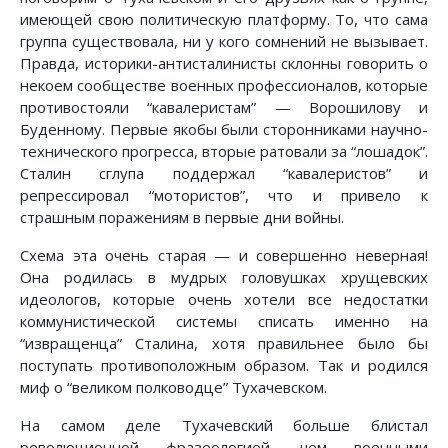
имеющей свою политическую платформу. То, что сама
группа существовала, ни у кого сомнений не вызывает.
Правда, историки-антисталинисты склонны говорить о
некоем сообществе военных профессионалов, которые
противостояли “кавалеристам” — Ворошилову и
Буденному. Первые якобы были сторонниками научно-
технического прогресса, вторые ратовали за “лошадок”.
Сталин сглупа поддержал “кавалеристов” и
репрессировал “мотористов”, что и привело к
страшным поражениям в первые дни войны.
Схема эта очень старая — и совершенно неверная!
Она родилась в мудрых головушках хрущевских
идеологов, которые очень хотели все недостатки
коммунистической системы списать именно на
“извращенца” Сталина, хотя правильнее было бы
поступать противоположным образом. Так и родился
миф о “великом полководце” Тухачевском.
На самом деле Тухачевский больше блистал
революционной фразеологией, чем военными