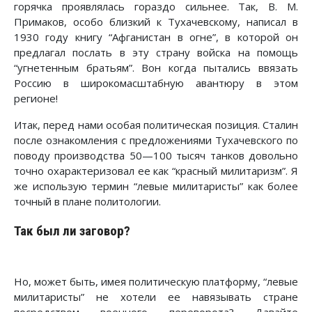
горячка проявлялась гораздо сильнее. Так, В. М.
Примаков, особо близкий к Тухачевскому, написал в
1930 году книгу “Афганистан в огне”, в которой он
предлагал послать в эту страну войска на помощь
“угнетенным братьям”. Вон когда пытались ввязать
Россию в широкомасштабную авантюру в этом
регионе!
Итак, перед нами особая политическая позиция. Сталин
после ознакомления с предложениями Тухачевского по
поводу производства 50—100 тысяч танков довольно
точно охарактеризовал ее как “красный милитаризм”. Я
же использую термин “левые милитаристы” как более
точный в плане полито­логии.
Так был ли заговор?
Но, может быть, имея политическую платформу, “левые
милитаристы” не хотели ее навязывать стране