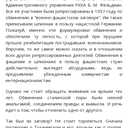
Административного управления РККА Б. М. Фельдман.
Все её участники были репрессированы в 1937 году по
обвинению в “военно-фашистском заговоре”. Им также
приписывали шпионаж в пользу нацистской Германии.
Пожалуй, именно эти формулировки обвинения и
обеспечили ту легкость, с которой при Хрущеве
прошла реабилитация пострадавших военачальников.
Впрочем, то же самое можно сказать и в отношении
всех других репрессированных деятелей. Обвинения в
фашизме и шпионаже в пользу фашистских стран
действительно выглядят абсурдными, ведь их
предъявляли убежденным коммунистам и
интернационалистам.
Однако не стоит обращать внимания на ярлыки тех
лет. Обвинения сталинской поры были некоей
амальгамой, соединением правды и вымысла. И речь
идет о том, чтобы отчленить одно от другого.
Так был ли заговор? Не стоит торопиться. Сначала
поговорим о Тухачевском и его друзьях как о группе,