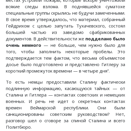
местах устроили пожары, которые вскоре уничтожили
всякие следы взлома. В поднявшейся суматохе
специальные группы скрылись не будучи замеченными.
В свое время утверждалось, что материал, собранный
Гейдрихом с целью запутать Тухачевского, состоял
большей частью из заведомо сфабрикованных
документов. В действительности же
подделано было
очень немного
— не больше, чем нужно было для
того, чтобы заполнить некоторые пробелы. Это
подтверждается тем фактом, что весьма объемистое
досье было подготовлено и представлено Гитлеру за
короткий промежуток времени — в четыре дня”.
То есть немцы предоставили Сталину фактически
подлинную информа­цию, касающуюся тайных — от
Сталина и Гитлера — контактах советских и немецких
военных. И речь не идет о секретных контактах
времен Веймарской республики. Они были
санкционированы советским руководством? Нет,
разговор шел о сговоре за спиной Сталина и всего
Политбюро.