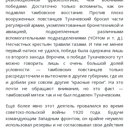
победами. Достаточно только вспомнить, как он
подавлял тамбовское восстание. Против плохо
вооруженных повстанцев Тухачевский бросил части
регулярной армии, укомплектованные бронетехникой и
авиацией, подкрепленные различными
вспомогательными подразделениями (ЧОНом и т. д.).
Несчастных крестьян травили газами. И тем не менее
первый натиск не удался, победа была одержана лишь
со второго захода. Впрочем, о победе Тухачевского тут
можно говорить лишь с очень большой долей
условности — тамбовских повстанцев только
рассредоточили и вытеснили в другие губернии, где их
и добили уже совсем другие “красные герои”. На это
почти не обращают внимания, но это факт —
тамбовский мятеж так и не был подавлен Тухачевским.
Ещё более явно этот деятель провалился во время
советско-польской войны 1920 года. Будучи
командующим Западным фронтом, он крайне неумело
использовал резервы и не согласовывал свои действия