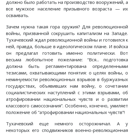
должно было работать на производство вооружений, а
все мужское население призывного возраста — их
осваивать.
Зачем нужна такая гора оружия? Для революционной
войны, призванной сокрушить капитализм на Западе.
Тухачевский ждал революционной войны и готовился к
ней, правда, больше в идеологическом плане. И войска
он предлагал готовить именно политически. Вот
весьма любопытное пожелание: “Вся... подготовка
должна быть регламентирована определенными
тезисами, охватывающими понятия: о целях войны, о
неминуемости революционных взрывов в буржуазных
государствах, объявивших нам войну, о сочетании
социалистических наступлений с этими взрывами, об
атрофировании национальных чувств и о развитии
классового самосознания”. Особенно, конечно, умиляет
положение об “атрофировании национальных чувств”!
Тухачевский еще немного осторожничал. А у
некоторых его сподвижников военно-революционная