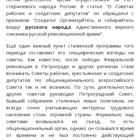
стержневого народа России. В статье “О Советах
рабочих и солдатских депутатов” он обращался с
призывом: “Солдаты! Организуйтесь и собирайтесь
вокруг
русского народа
, единственного верного
союзника русской революционной армии”.
Ещё один важный пункт сталинской программы того
периода составляют его специфические взгляды на
советы. Как известно, после победы Фев­ральской
революции в Петрограде и других регионах стали
возникать Советы рабочих, крестьянских и солдатских
депутатов. Но общенационального, все­российского
Совета так и не возникло. По сути, деятельностью
других советов руководил Петроградский Совет,
бывший собранием столичных левых политиков, не
всегда точно учитывающих интересы трудового
населения столь огромной страны. Формально над
советами возвышался их съезд, то есть
общенациональный орган, однако он созывался время
от времени и не был постоянно действующей