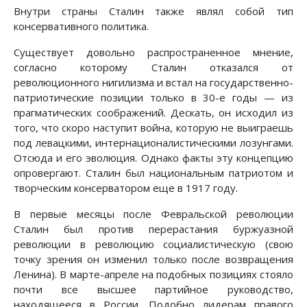
Внутри страны Сталин также являл собой тип
консервативного политика.
Существует довольно распространенное мнение,
согласно которому Сталин отказался от
революционного нигилизма и встал на государственно-
патриотические позиции только в 30-е годы — из
прагматических соображений. Дескать, он исходил из
того, что скоро наступит война, которую не выиграешь
под левацкими, интернационалистическими лозунгами.
Отсюда и его эволюция. Однако факты эту концепцию
опровергают. Сталин был национальным патриотом и
творческим консерватором еще в 1917 году.
В первые месяцы после Февральской революции
Сталин был против перерастания буржуазной
революции в революцию социалистическую (свою
точку зрения он изменил только после возвращения
Ленина). В марте-апреле на подобных позициях стояло
почти все высшее партийное руководство,
находящееся в России. Подобно лидерам правого