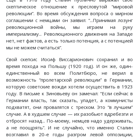
скептическое отношение к пресловутой “мировой
революции”. Во время обсуждения вопроса о мирном
соглашении с немцами он заявил: “...Принимая лозунг
революцион­ной войны, мы играем на руку
империализму... Революционного движения на Западе
нет, нет фактов, а есть только потенция, а с потенцией
мы не можем считаться”.
Свой скепсис Иосиф Виссарионович сохранил и во
время похода на Польшу (1920 год). И он же, один-
единственный во всем Политбюро, не верил в
возможность “пролетарской революции” в Германии,
которую советские вожди хотели осуществить в 1923
году. В письме к Зиновьеву он замечал: “Если сейчас в
Германии власть, так сказать, упадет, а коммунисты
подхватят, они провалятся с треском. Это “в лучшем”
случае. А в худшем случае — их разобьют вдребезги и
отбросят назад... По-моему, немцев надо удерживать,
а не поощрять”. И не случайно, что именно Сталин
возглавил в 20-е годы разгром левой оппозиции,