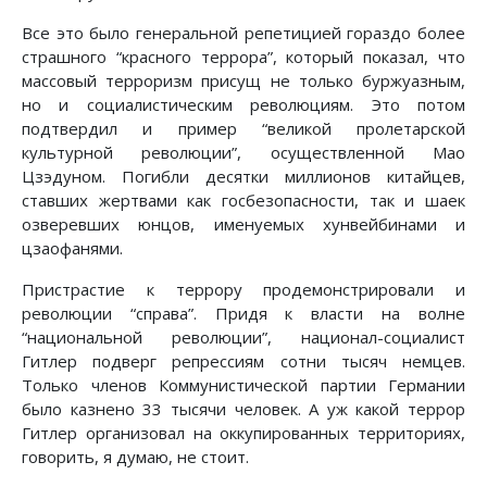
Все это было генеральной репетицией гораздо более
страшного “красного террора”, который показал, что
массовый терроризм присущ не только буржуазным,
но и социалистическим революциям. Это потом
подтвердил и пример “великой пролетарской
культурной революции”, осуществленной Мао
Цзэдуном. Погибли десятки миллионов китайцев,
ставших жертвами как госбезопасности, так и шаек
озверевших юнцов, именуемых хунвейбинами и
цзаофанями.
Пристрастие к террору продемонстрировали и
революции “справа”. Придя к власти на волне
“национальной революции”, национал-социалист
Гитлер подверг репрессиям сотни тысяч немцев.
Только членов Коммунисти­ческой партии Германии
было казнено 33 тысячи человек. А уж какой террор
Гитлер организовал на оккупированных территориях,
говорить, я думаю, не стоит.