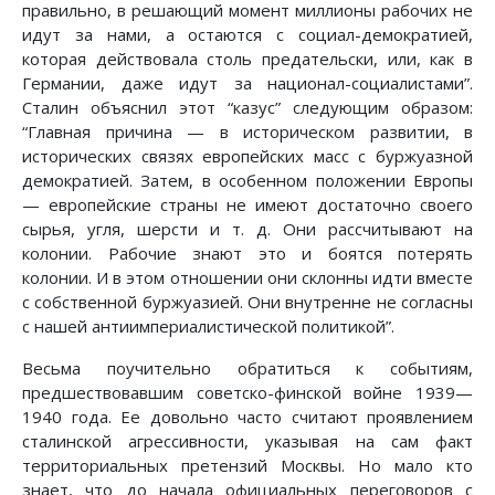
правильно, в решающий момент миллионы рабочих не
идут за нами, а остаются с социал-демократией,
которая действовала столь предательски, или, как в
Германии, даже идут за национал-социалистами”.
Сталин объяснил этот “казус” следующим образом:
“Главная причина — в историческом развитии, в
исторических связях европейских масс с буржуазной
демократией. Затем, в особенном положении Европы
— европейские страны не имеют достаточно своего
сырья, угля, шерсти и т. д. Они рассчитывают на
колонии. Рабочие знают это и боятся потерять
колонии. И в этом отношении они склонны идти вместе
с собст­венной буржуазией. Они внутренне не согласны
с нашей антиимпериа­листи­ческой политикой”.
Весьма поучительно обратиться к событиям,
предшествовавшим советско-финской войне 1939—
1940 года. Ее довольно часто считают проявлением
сталинской агрессивности, указывая на сам факт
территориальных претензий Москвы. Но мало кто
знает, что до начала официальных переговоров с