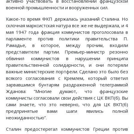
активно участвовать в восстановлении французской
военной промыш­ленности и вооруженных сил.
Какое-то время ФКП держалась указаний Сталина. Но
склочная марксистская натура все же не выдержала, и 4
мая 1947 года фракция коммунистов проголосовала в
парламенте против политики правительства П.
Рамадье, в которое, между прочим, входили
представители партии. Премьер-министр резонно
обвинил коммунистов в нарушении принципа
правительственной солидарности, и они потеряли
важные министерские портфели. Сделано это было без
всякого согласования с Кремлем, который ответил
зарвавшимся бунтарям раздраженной телеграммой
Жданова: “Многие думают, что французские
коммунисты согласовали свои действия с ЦК ВКП(б). Вы
сами знаете, что это неверно, что для ЦК ВКП(б)
предпринятые вами шаги явились полной
неожиданностью”.
Сталин предостерегал коммунистов Греции против