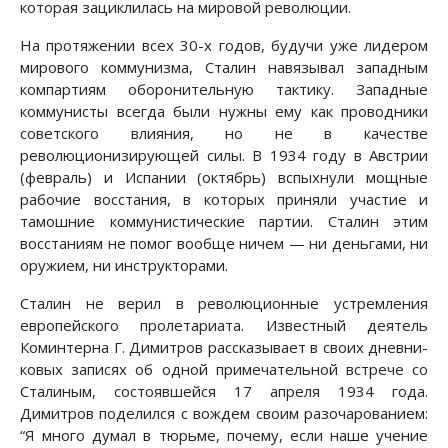
которая зациклилась на мировой революции.
На протяжении всех 30-х годов, будучи уже лидером
мирового комму­низма, Сталин навязывал западным
компартиям оборонительную тактику. Западные
коммунисты всегда были нужны ему как проводники
советского влияния, но не в качестве
революционизирующей силы. В 1934 году в Австрии
(февраль) и Испании (октябрь) вспыхнули мощные
рабочие восстания, в которых приняли участие и
тамошние коммунистические партии. Сталин этим
восстаниям не помог вообще ничем — ни деньгами, ни
оружием, ни инструк­торами.
Сталин не верил в революционные устремления
европейского пролетариата. Известный деятель
Коминтерна Г. Димитров рассказывает в своих дневни­
ковых записях об одной примечательной встрече со
Сталиным, состоявшейся 17 апреля 1934 года.
Димитров поделился с вождем своим разочарованием:
“Я много думал в тюрьме, почему, если наше учение