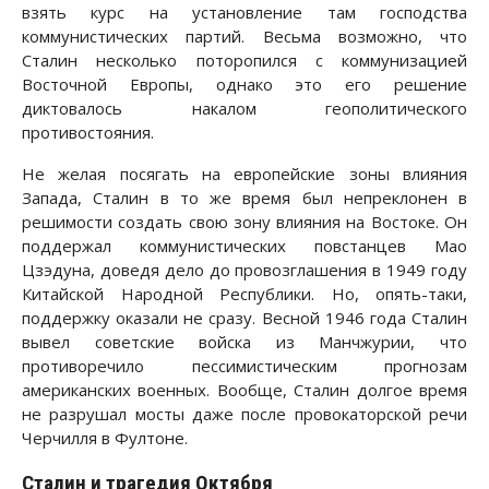
взять курс на установление там господства
коммунистических партий. Весьма возможно, что
Сталин не­сколько поторопился с коммунизацией
Восточной Европы, однако это его решение
диктовалось накалом геополитического
противостояния.
Не желая посягать на европейские зоны влияния
Запада, Сталин в то же время был непреклонен в
решимости создать свою зону влияния на Востоке. Он
поддержал коммунистических повстанцев Мао
Цзэдуна, доведя дело до провозглашения в 1949 году
Китайской Народной Республики. Но, опять-таки,
поддержку оказали не сразу. Весной 1946 года Сталин
вывел советские войска из Манчжурии, что
противоречило пессимистическим прогнозам
американских военных. Вообще, Сталин долгое время
не разрушал мосты даже после провокаторской речи
Черчилля в Фултоне.
Сталин и трагедия Октября