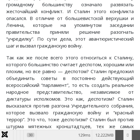
громадному большинству означало развязать
жесточайший конфликт. И Сталин этого конфликта
опасался. В отличие от большевистской верхушки и
Ленина, которые на упомянутом заседании
правительства приняли решение разогнать
“учредилку”. По сути дела, этот авантюристический
шаг и вызвал гражданскую войну.
Так как же после всего этого относиться к Сталину,
которого большинство считает деспотом, хорошим или
плохим, но все равно — деспотом? Сталин предложил
объединить советы в постоянно действующий
всероссийский “парламент”, то есть создать реальное
народное представительство, независимое от
диктатуры исполкомов. Это как, деспотизм? Сталин
высказался против разгона Учредительного собрания,
которое вызвало гражданскую войну и “красный
террор”. Это что, тоже деспотизм? Сталин был против
штурма мятежных кронштадтцев, тех же самых
рабочих и крестьян в матросской форме, возмущенных
129ms
12.222MB
30
продразверсткой. И это опять — деспотизм? Да если