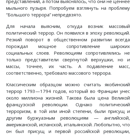
пред­ставлений, а потом выяснялось, что они не ценнее
мыльного пузыря. Попробуем взглянуть на проблему
“Большого террора” непредвзято.
Для начала выясним, откуда возник массовый
политический террор. Он появился в эпоху революций.
Резкий поворот в общественном развитии всегда
порождал мощное сопротивление широких
социальных слоев. Революциям сопротивлялись не
только представители свергнутой верхушки, но и
массы, точнее, их часть. А подавление масс,
соответственно, требовало массового террора.
Классическим образцом можно считать якобинский
террор 1793—1794 годов, который во Франции унес
около миллиона жизней. Такова была цена Великой
французской революции. Однако политический
терроризм, в той или иной степени, были присущ и
другим буржуазным революциям — английской,
американской, испанской, итальянской. Любопытно, что
он был присущ и первой российской революции,