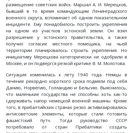
размещение советских войск. Маршал А. И. Мерецков,
бывший в то время командующим Ленинградского
военного округа, вспоми­нает об одном показательном
инциденте. Ему понадобилось построить укрепления
на одном из участков эстонской земли. Он взял
разрешение у эстонского правительства, а также
получил согласие местного помещика, на чьей
территории планировалось строить укрепления. Но
инициативу Мерец­кова категорически не одобрили в
Москве, и он подвергся резкой критике В. М. Молотова.
Ситуация изменилась к лету 1940 года. Немцы в
течение рекордно корот­кого срока подмяли под себя
Данию, Норвегию, Голландию и Бельгию. Выяснилось,
что маленькие государства не способны хоть как-то
сдерживать напор немецкой военной машины. Кроме
того, в прибалтийских странах резко активизировались
антисоветские элементы, которые стали готовить
фашистский путч. Тогда руководство СССР
потребовало от стран Прибалтики создать