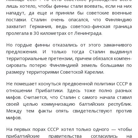
лишь хотело, чтобы финны стали воевать, если на них
нападут, да еще и приняли бы советские военные
поставки. Сталин очень опасался, что Финляндию
захватит Германия, ведь советско-финская граница
пролегала в 30 километрах от Ленинграда.
Но гордые финны отказались от этого заманчивого
предложения. И только тогда Сталин выдвинул
территориальные претензии, причем обязался ком­пен­
сировать потерю Финляндией земель большими по
размеру террито­риями Советской Карелии.
Не помешает коснуться предвоенной политики СССР в
отношении Прибал­тики. Здесь тоже полно разных
мифов. Считается, что Сталин с самого начала ставил
своей целью коммунизацию балтийских республик.
Между тем факты опять свидетельствуют против
мифов.
На первых порах СССР хотел только одного — чтобы
прибалтийские правительства согласились на