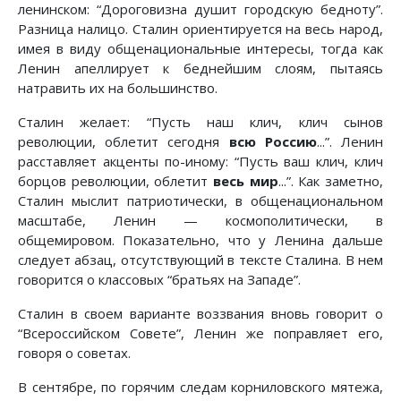
ленинском: “Дороговизна душит городскую бедноту”.
Разница налицо. Сталин ориентируется на весь народ,
имея в виду общенациональные интересы, тогда как
Ленин апеллирует к беднейшим слоям, пытаясь
натравить их на большинство.
Сталин желает: “Пусть наш клич, клич сынов
революции, облетит сегодня
всю Россию
...”. Ленин
расставляет акценты по-иному: “Пусть ваш клич, клич
борцов революции, облетит
весь мир
...”. Как заметно,
Сталин мыслит патриотически, в общенациональном
масштабе, Ленин — космополитически, в
общемировом. Показательно, что у Ленина дальше
следует абзац, отсутствующий в тексте Сталина. В нем
говорится о классовых “братьях на Западе”.
Сталин в своем варианте воззвания вновь говорит о
“Всероссийском Совете”, Ленин же поправляет его,
говоря о советах.
В сентябре, по горячим следам корниловского мятежа,