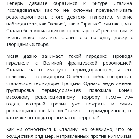
Теперь давайте обратимся к фигуре Сталина.
Исследователи как-то не склонны преувеличивать
революционность этого деятеля. Напротив, многие
наблюдатели, как “левые”, так и “правые”, считают, что
Сталин был могильщиком “пролетарской” революции. И
очень мало тех, кто ставит его на одну доску с
творцами Октября.
Меня давно занимает такой парадокс. Проводя
параллели с Великой французской революцией,
Сталина часто именуют термидорианцем, а его
политику — термидором. Особенно любил говорить о
сталинском термидоре Троцкий. Однако ведь именно
группировка термидорианцев положила конец
массовому революционному террору 1793—1794
годов, который грозил уже пожрать и самих
революционеров. И если Сталин — термидорианец, то
какой же он тогда организатор террора?
Как ни относиться к Сталину, но очевидно, что он
осуществил ряд мер, направленных против нигилизма,