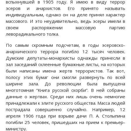
вспыхнувшей в 1905 году. Я имею в виду террор
эсеров и анархистов. Его принято называть
индивидуальным, однако он на деле принял характер
массового. И это неудивительно, ведь эсеры имели в
своем распоряжении массовую партию
леворадикального толка.
По самым скромным подсчетам, в годы эсеровско-
анархического террора погибло 12 тысяч человек.
Думские депутаты-монархисты однажды принесли в
зал заседаний склеенные бумажные листы, на которых
были написаны имена жертв террористов. Так вот,
полосу этих бумаг они смогли развернуть по всей
ширине зала. До революции была выпущена
многотомная “Книга русской скорби”. В ней собраны
данные о жертвах. Среди них лишь очень немногие
принадлежали к элите русского общества. Масса людей
пострадала совершенно случайно. Например, 12
апреля 1906 года при взрыве дачи П. А. Столыпина
погибли 25 человек, пришедших на прием к премьер-
министру.