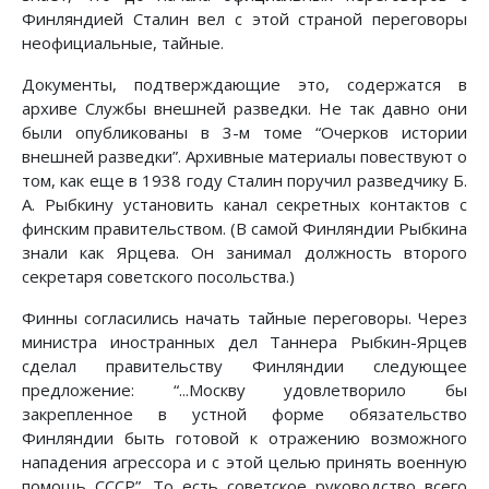
Финляндией Сталин вел с этой страной переговоры
неофициальные, тайные.
Документы, подтверждающие это, содержатся в
архиве Службы внешней разведки. Не так давно они
были опубликованы в 3-м томе “Очерков истории
внешней разведки”. Архивные материалы повествуют о
том, как еще в 1938 году Сталин поручил разведчику Б.
А. Рыбкину установить канал секретных контак­тов с
финским правительством. (В самой Финляндии Рыбкина
знали как Ярцева. Он занимал должность второго
секретаря советского посольства.)
Финны согласились начать тайные переговоры. Через
министра ино­стран­ных дел Таннера Рыбкин-Ярцев
сделал правительству Финляндии следующее
предложение: “...Москву удовлетворило бы
закрепленное в устной форме обязательство
Финляндии быть готовой к отражению возможного
нападения агрессора и с этой целью принять военную
помощь СССР”. То есть советское руководство всего