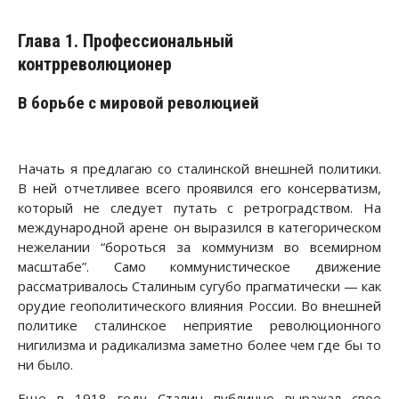
Глава 1. Профессиональный
контрреволюционер
В борьбе с мировой революцией
Начать я предлагаю со сталинской внешней политики.
В ней отчетливее всего проявился его консерватизм,
который не следует путать с ретроградст­вом. На
международной арене он выразился в категорическом
нежелании “бороться за коммунизм во всемирном
масштабе”. Само коммунистическое движение
рассматривалось Сталиным сугубо прагматически — как
орудие геополитического влияния России. Во внешней
политике сталинское неприя­тие революционного
нигилизма и радикализма заметно более чем где бы то
ни было.
Еще в 1918 году Сталин публично выражал свое