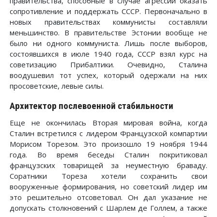
правительства, способные в случае агрессии оказать
сопротивление и поддержать СССР. Первоначально в
новых правительствах коммунисты составляли
меньшинство. В правительстве Эстонии вообще не
было ни одного коммуниста. Лишь после выборов,
состоявшихся в июле 1940 года, СССР взял курс на
советизацию Прибалтики. Очевидно, Сталина
воодушевил тот успех, который одержали на них
просоветские, левые силы.
Архитектор послевоенной стабильности
Еще не окончилась Вторая мировая война, когда
Сталин встретился с лидером Французской компартии
Морисом Торезом. Это произошло 19 ноября 1944
года. Во время беседы Сталин покритиковал
французских товарищей за неуместную браваду.
Соратники Тореза хотели сохранить свои
вооруженные формирования, но советский лидер им
это решительно отсоветовал. Он дал указание не
допускать столкновений с Шарлем де Голлем, а также