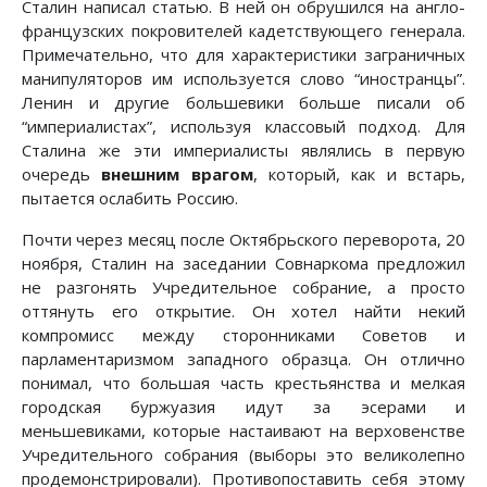
Сталин написал статью. В ней он обрушился на англо-
французских покровителей кадетствующего генерала.
Примечательно, что для характеристики заграничных
манипу­ляторов им используется слово “иностранцы”.
Ленин и другие большевики больше писали об
“империалистах”, используя классовый подход. Для
Сталина же эти империалисты являлись в первую
очередь
внешним врагом
, который, как и встарь,
пытается ослабить Россию.
Почти через месяц после Октябрьского переворота, 20
ноября, Сталин на заседании Совнаркома предложил
не разгонять Учредительное собрание, а просто
оттянуть его открытие. Он хотел найти некий
компромисс между сторонниками Советов и
парламентаризмом западного образца. Он отлично
понимал, что большая часть крестьянства и мелкая
городская буржуазия идут за эсерами и
меньшевиками, которые настаивают на верховенстве
Учредительного собрания (выборы это великолепно
продемонстрировали). Противопоставить себя этому