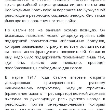
крыла российской социал-демократии, оно не считало
необходимым брать курс на перерастание буржуазной
революции в революцию социалистическую. Оно также
было против поражения России в войне.
Но Сталин все же занимал особую позицию. Он
осознавал, насколько можно дискредитировать себя
поддержкой правительства либеральных болтунов,
которые разваливают страну и во всем оглядываются
на своих англо-французских покровителей. Согласно
ему, надо было поддерживать “временных” лишь там,
где они, вольно или невольно, проводят
преобразования, необходимые для России.
В марте 1917 года Сталин впервые открыто
декларировал приверженность русскому
национальному патриотизму. Будущий строитель
(правильнее сказать — реставратор) великой державы
выступал за руководящую роль русского народа в
революции, против интернационализма, который
потом дли­тельное время осуществлялся за счет