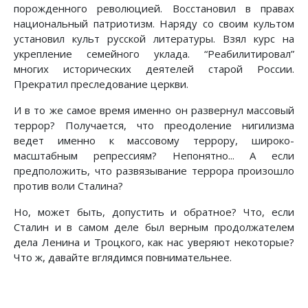
порожденного революцией. Восстановил в правах
национальный патриотизм. Наряду со своим культом
установил культ русской литературы. Взял курс на
укрепление семейного уклада. “Реабилитировал”
многих исторических деятелей старой России.
Прекратил преследование церкви.
И в то же самое время именно он развернул массовый
террор? Получается, что преодоление нигилизма
ведет именно к массовому террору, широко­
масштабным репрессиям? Непонятно... А если
предположить, что развязы­вание террора произошло
против воли Сталина?
Но, может быть, допустить и обратное? Что, если
Сталин и в самом деле был верным продолжателем
дела Ленина и Троцкого, как нас уверяют неко­торые?
Что ж, давайте вглядимся повнимательнее.