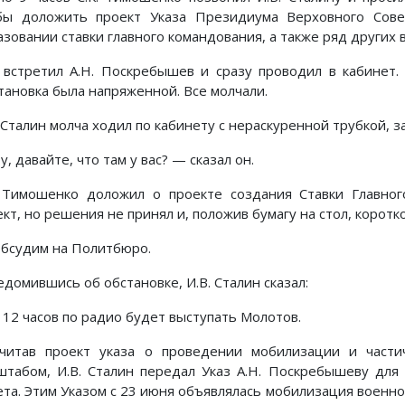
бы доложить проект Указа Президиума Верховного Сов
зовании ставки главного командования, а также ряд других воп
 встретил А.Н. Поскребышев и сразу проводил в кабинет
тановка была напряженной. Все молчали.
 Сталин молча ходил по кабинету с нераскуренной трубкой, з
, давайте, что там у вас? — сказал он.
. Тимошенко доложил о проекте создания Ставки Главног
кт, но решения не принял и, положив бумагу на стол, коротк
бсудим на Политбюро.
домившись об обстановке, И.В. Сталин сказал:
 12 часов по радио будет выступать Молотов.
читав проект указа о проведении мобилизации и части
штабом, И.В. Сталин передал Указ А.Н. Поскребышеву дл
ета. Этим Указом с 23 июня объявлялась мобилизация военн