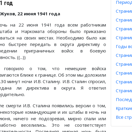
Период
1 год
Страни
. Жуков, 22 июня 1941 года
Страни
очь на 22 июня 1941 года всем работникам
Страни
штаба и Наркомата обороны было приказано
Страни
аваться на своих местах. Необходимо было как
но быстрее передать в округа директиву о
Годы в
ведении приграничных войск в боевую
Страни
вность. ((...))
Страни
 говорило о том, что немецкие войска
Страни
вигаются ближе к границе. Об этом мы доложили
.30 минут ночи И.В. Сталину. И.В. Сталин спросил,
Страни
едана ли директива в округа. Я ответил
Страни
ердительно.
Послед
ле смерти И.В. Сталина появились версии о том,
Кратки
 некоторые командующие и их штабы в ночь на
Все ст
июня, ничего не подозревая, мирно спали или
заботно веселились. Это не соответствует
ствительности. Последняя мирная ночь была