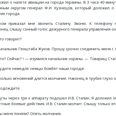
ожил о налете авиации на города Украины. В 3 часа 40 ми
нным округом генерал Ф.И. Кузнецов, который доложил о 
гие города.
ком приказал мне звонить Сталину. Звоню. К телефону 
онец слышу сонный голос дежурного генерала управления ох
то говорит?
ачальник Генштаба Жуков. Прошу срочно соединить меня с
то? Сейчас? ! — изумился начальник охраны. — Товарищ Стал
удите немедля: немцы бомбят наши города!
колько мгновений длится молчание. Наконец в трубке глухо 
одождите.
уты через три к аппарату подошел И.В. Сталин. Я доложил 
етные боевые действия. И.В. Сталин молчит. Слышу только ег
ы меня поняли? Опять молчание.