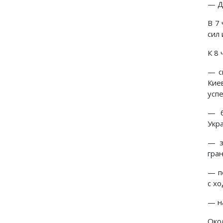
— Д
В 7
сил 
К 8
— с
Кие
усп
— б
Укр
— з
гра
— п
с хо
— н
Око