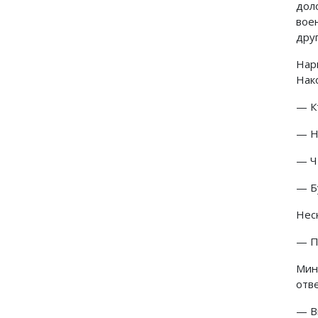
дол
вое
дру
Нар
Нак
— К
— Н
— Ч
— Б
Нес
— П
Мин
отв
— В