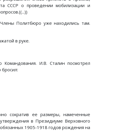
ета СССР о проведении мобилизации и
росов.((...))
. Члены Политбюро уже находились там.
ажатой в руке.
о Командования. И.В. Сталин посмотрел
о бросил:
чно сократив ее размеры, намеченные
я утверждения в Президиуме Верховного
ообязанных 1905-1918 годов рождения на