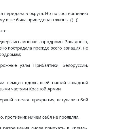
а передана в округа. Но по соотношению
 и не была приведена в жизнь. ((...))
что:
верглись многие аэродромы Западного,
зно пострадала прежде всего авиация, не
эродромам;
рожные узлы Прибалтики, Белоруссии,
ами немцев вдоль всей нашей западной
овыми частями Красной Армии;
ервый эшелон прикрытия, вступали в бой
о, противник ничем себя не проявлял.
ил разрешения снова приехать в Кремль,