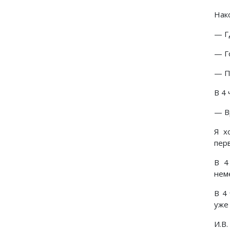
Нако
— Г
— Г
— П
В 4 
— В
Я х
пер
В 4
неме
В 4
уже 
И.В.