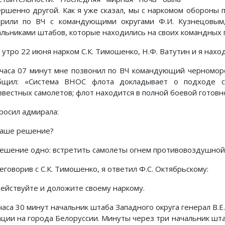
ершенно другой. Как я уже сказал, мы с наркомом обороны
орили по ВЧ с командующими округами Ф.И. Кузнецовым,
альниками штабов, которые находились на своих командных 
 утро 22 июня нарком С.К. Тимошенко, Н.Ф. Ватутин и я нахо
 часа 07 минут мне позвонил по ВЧ командующий черномор
бщил: «Система ВНОС флота докладывает о подходе с
звестных самолетов; флот находится в полной боевой готовн
просил адмирала:
аше решение?
ешение одно: встретить самолеты огнем противовоздушной
говорив с С.К. Тимошенко, я ответил Ф.С. Октябрьскому:
ействуйте и доложите своему наркому.
 часа 30 минут начальник штаба Западного округа генерал В.
ации на города Белоруссии. Минуты через три начальник штаб