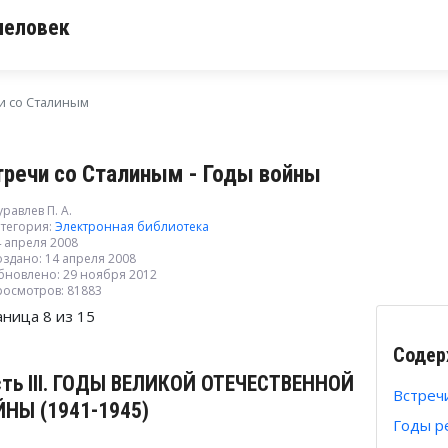
человек
и со Сталиным
тречи со Сталиным - Годы войны
равлев П. А.
тегория:
Электронная библиотека
 апреля 2008
здано: 14 апреля 2008
бновлено: 29 ноября 2012
росмотров: 81883
аница 8 из 15
Содер
сть III. ГОДЫ ВЕЛИКОЙ ОТЕЧЕСТВЕННОЙ
Встреч
ЙНЫ (1941-1945)
Годы р