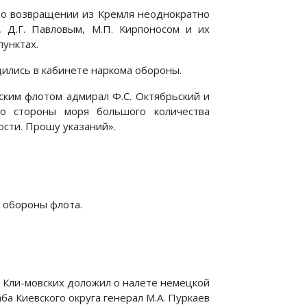
 по возвращении из Кремля неоднократно
 Д.Г. Павловым, М.П. Кирпоносом и их
пунктах.
дились в кабинете наркома обороны.
ским флотом адмирал Ф.С. Октябрьский и
о стороны моря большого количества
ости. Прошу указаний».
 обороны флота.
Е. Кли-мовских доложил о налете немецкой
а Киевского округа генерал М.А. Пуркаев