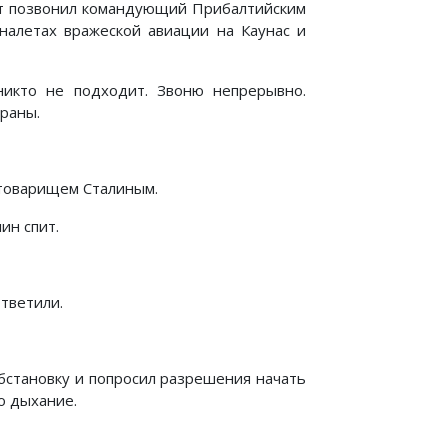
нут позвонил командующий Прибалтийским
налетах вражеской авиации на Каунас и
никто не подходит. Звоню непрерывно.
раны.
 товарищем Сталиным.
ин спит.
ответили.
обстановку и попросил разрешения начать
о дыхание.