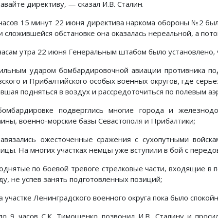
авайте директиву, — сказал И.В. Сталин.
 часов 15 минут 22 июня директива наркома обороны №2 был
и сложившейся обстановке она оказалась нереальной, а потому
 часам утра 22 июня Генеральным штабом было установлено, 
ильным ударом бомбардировочной авиации противника под
вского и Прибалтийского особых военных округов, где серье
евшая подняться в воздух и рассредоточиться по полевым а
омбардировке подверглись многие города и железнодо
аины, военно-морские базы Севастополя и Прибалтики;
авязались ожесточенные сражения с сухопутными войск
ницы. На многих участках немцы уже вступили в бой с перед
однятые по боевой тревоге стрелковые части, входящие в п
ду, не успев занять подготовленных позиций;
а участке Ленинградского военного округа пока было спокойн
ло 9 часов С.К. Тимошенко позвонил И.В. Сталину и прос