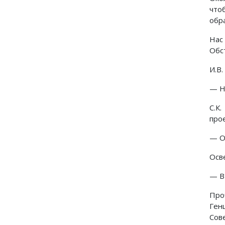
что
обра
Нас
Обс
И.В.
— Ну
С.К
прое
— О
Осве
— В
Про
Ген
Сов