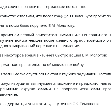
адо срочно позвонить в германское посольство.
осольстве ответили, что посол граф фон Шуленбург просит п
нять посла было поручено В.М. Молотову.
 временем первый заместитель начальника Генерального ш
опутные войска немцев после сильного артиллерийского ог
адного направлений перешли в наступление.
ез некоторое время в кабинет быстро вошел В.М. Молотов:
ерманское правительство объявило нам войну.
. Сталин молча опустился на стул и глубоко задумался. Насту
искнул нарушить затянувшееся молчание и предложил нем
граничных округах силами на прорвавшиеся силы пр
движение.
е задержать, а уничтожить, — уточнил С.К. Тимошенко.