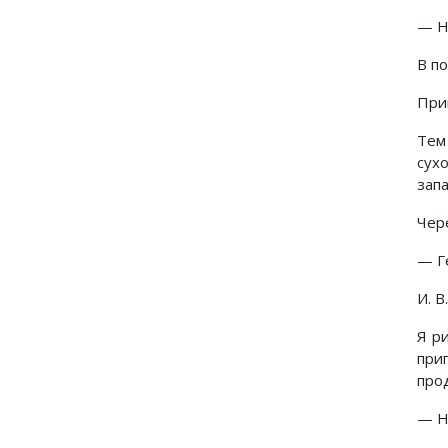
— Н
В п
При
Тем
сух
зап
Чер
— Г
И. В
Я р
при
про
— Н