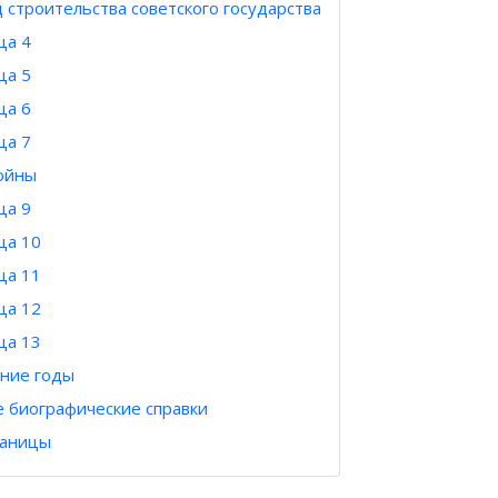
 строительства советского государства
ца 4
ца 5
ца 6
ца 7
ойны
ца 9
ца 10
ца 11
ца 12
ца 13
ние годы
е биографические справки
раницы