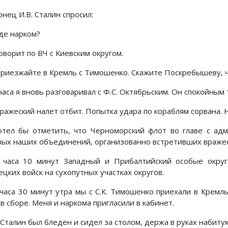
нец И.В. Сталин спросил:
де нарком?
оворит по ВЧ с Киевским округом.
риезжайте в Кремль с Тимошенко. Скажите Поскребышеву, ч
часа я вновь разговаривал с Ф.С. Октябрьским. Он спокойным
ражеский налет отбит. Попытка удара по кораблям сорвана. 
отел бы отметить, что Черноморский флот во главе с ад
вых наших объединений, организованно встретивших вражес
 часа 10 минут Западный и Прибалтийский особые окру
цких войск на сухопутных участках округов.
 часа 30 минут утра мы с С.К. Тимошенко приехали в Крем
в сборе. Меня и наркома пригласили в кабинет.
 Сталин был бледен и сидел за столом, держа в руках набитую