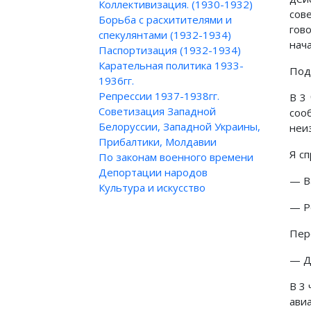
Коллективизация. (1930-1932)
сов
Борьба с расхитителями и
гов
спекулянтами (1932-1934)
нач
Паспортизация (1932-1934)
Карательная политика 1933-
Под
1936гг.
Репрессии 1937-1938гг.
В 3
Советизация Западной
соо
Белоруссии, Западной Украины,
неи
Прибалтики, Молдавии
Я с
По законам военного времени
Депортации народов
— В
Культура и искусство
— Р
Пере
— Д
В 3
ави