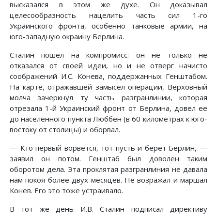
высказался в этом же духе. Он доказывал
целесообразность нацелить часть сил 1-го
Украинского фронта, особенно танковые армии, на
юго-западную окраину Берлина.
Сталин пошел на компромисс: он не только не
отказался от своей идеи, но и не отверг начисто
соображений И.С. Конева, поддержанных Генштабом.
На карте, отражавшей замысел операции, Верховный
молча зачеркнул ту часть разгранлинии, которая
отрезала 1-й Украинский фронт от Берлина, довел ее
до населенного пункта Люббен (в 60 километрах к юго-
востоку от столицы) и оборвал.
— Кто первый ворвется, тот пусть и берет Берлин, —
заявил он потом. Генштаб был доволен таким
оборотом дела. Эта проклятая разгранлиния не давала
нам покоя более двух месяцев. Не возражал и маршал
Конев. Его это тоже устраивало.
В тот же день И.В. Сталин подписал директиву