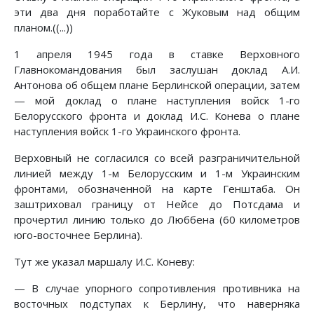
эти два дня поработайте с Жуковым над общим
планом.((...))
1 апреля 1945 года в ставке Верховного
Главнокомандования был заслушан доклад А.И.
Антонова об общем плане Берлинской операции, затем
— мой доклад о плане наступления войск 1-го
Белорусского фронта и доклад И.С. Конева о плане
наступления войск 1-го Украинского фронта.
Верховный не согласился со всей разграничительной
линией между 1-м Белорусским и 1-м Украинским
фронтами, обозначенной на карте Генштаба. Он
заштриховал границу от Нейсе до Потсдама и
прочертил линию только до Люббена (60 километров
юго-восточнее Берлина).
Тут же указал маршалу И.С. Коневу:
— В случае упорного сопротивления противника на
восточных подступах к Берлину, что наверняка