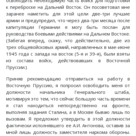
освободить необходимую часть войск для подготовки
к переброске на Дальний Восток. Он посоветовал мне
заранее наметить для этой цели две-три лучшие
армии и предупредил, что через два-три месяца после
капитуляции Германии я могу быть послан для
руководства боевыми действиями на Дальнем Востоке.
(Забегая вперед, скажу, что действительно, две из
трех общевойсковых армий, направленных в мае-июне
1945 года с запада на восток (5-я и 39-я), были взяты
из состава войск, действовавших в Восточной
Пруссии.)
Приняв рекомендацию отправиться на работу в
Восточную Пруссию, я попросил освободить меня от
должности начальника Генерального штаба,
мотивируя это тем, что сейчас большую часть времени
я стал находиться непосредственно на фронте,
выполняя задания Сталина, а в Москве бываю лишь по
вызовам. Я предложил утвердить в этой должности
фактически исполнявшего ее А.И. Антонова, оставив за
мной лишь должность заместителя наркома обороны.