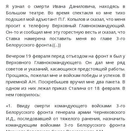
Я узнал о смерти Ивана Даниловича, находясь в
Большом театре. Во время спектакля ко мне тихо
подошел мой адъютант П.Г. Копылов и сказал, что меня
просит к телефону Верховный Главнокомандующий.
Он-то и сообщил мне эту горестную весть и сказал, что
Ставка намерена поставить меня во главе 3-го
Белорусского фронта.((...))
Вечером 19 февраля перед отъездом на фронт я был у
Верховного Главнокомандующего. Он дал мне ряд
советов и указаний, касающихся предстоящей работы.
Прощаясь, пожелал мне и войскам победы и успехов. В
приемной А.Н. Поскребышев вручил мне два пакета. В
одном из них лежал приказ Сталина от 18 февраля. В
нем говорилось:
«1. Ввиду смерти командующего войсками 3-го
Белорусского фронта генерала армии Черняховского
И.Д., последовавшей от тяжелого ранения, назначить
командующим войсками 3-го Белорусского фронта