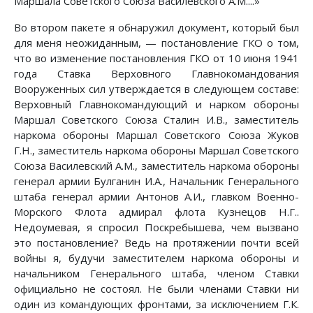
Маршала Советского Союза Василевского A.M....»
Во втором пакете я обнаружил документ, который был
для меня неожиданным, — постановление ГКО о том,
что во изменение постановления ГКО от 10 июня 1941
года Ставка Верховного Главнокомандования
Вооруженных сил утверждается в следующем составе:
Верховный Главнокомандующий и нарком обороны
Маршал Советского Союза Сталин И.В., заместитель
наркома обороны Маршал Советского Союза Жуков
Г.Н., заместитель наркома обороны Маршал Советского
Союза Василевский A.M., заместитель наркома обороны
генерал армии Булганин И.А., Начальник Генерального
штаба генерал армии Антонов А.И., главком Военно-
Морского Флота адмирал флота Кузнецов Н.Г..
Недоумевая, я спросил Поскребышева, чем вызвано
это постановление? Ведь на протяжении почти всей
войны я, будучи заместителем наркома обороны и
начальником Генерального штаба, членом Ставки
официально не состоял. Не были членами Ставки ни
один из командующих фронтами, за исключением Г.К.