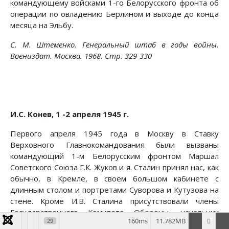
командующему войсками 1-го Белорусского фронта об
операции по овладению Берлином и выходе до конца
месяца на Эльбу.
С. М. Штеменко. Генеральный штаб в годы войны.
Воениздат. Москва. 1968. Стр. 329-330
И.С. Конев, 1 -2 апреля 1945 г.
Первого апреля 1945 года в Москву в Ставку
Верховного Главнокомандования были вызваны
командующий 1-м Белорусским фронтом Маршал
Советского Союза Г.К. Жуков и я. Сталин принял нас, как
обычно, в Кремле, в своем большом кабинете с
длинным столом и портретами Суворова и Кутузова на
стене. Кроме И.В. Сталина присутствовали члены
Государственного Комитета Обороны, начальник
160ms
11.782MB
29
Генерального штаба А. И. Антонов и начальник