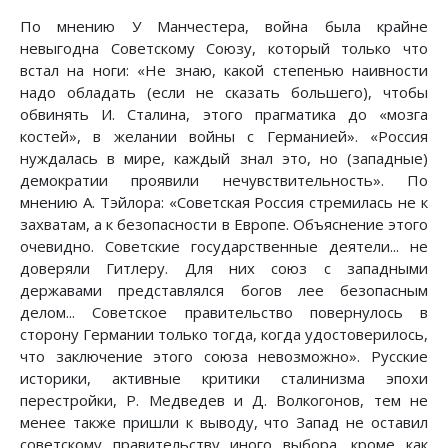
По мнению У Манчестера, война была крайне
невыгодна Советскому Союзу, который только что
встал на ноги: «Не знаю, какой степенью наивности
надо обладать (если не сказать большего), чтобы
обвинять И. Сталина, этого прагматика до «мозга
костей», в желании войны с Германией». «Россия
нуждалась в мире, каждый знал это, но (западные)
демократии проявили нечувствительность». По
мнению А. Тэйлора: «Советская Россия стремилась не к
захватам, а к безопасности в Европе. Объяснение этого
очевидно. Советские государственные деятели... не
доверяли Гитлеру. Для них союз с западными
державами представлялся богов лее безопасным
делом... Советское правительство повернулось в
сторону Германии только тогда, когда удостоверилось,
что заключение этого союза невозможно». Русские
историки, активные критики сталинизма эпохи
перестройки, Р. Медведев и Д. Волкогонов, тем не
менее также пришли к выводу, что Запад не оставил
советскому правительству иного выбора, кроме как