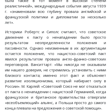
была также в тот момент в высокой степени
реалистичной», международные события августа 1939
г. «знаменовали всю глубину провала английской и
французской политики и дипломатии за несколько
лет».
Историки Робертс и Сиполс считают, что советское
движение к пакту о ненападении было просто
результатом неопределенности положения и
пассивности. Однако неизменным в их аргументации
остается положение, что нацистско-советский пакт
явился результатом провала англо-франко-советских
переговоров. Ванситтарт: «Мы никогда не оказывали
им нашего доверия, не стремились установить с ними
близкого контакта; именно этот факт и объясняет
развитие изоляционизма, который набирает силу в
России». М. Карлей: «Советский Союз не мог отказаться
от пакта о ненападении с нацистской Германией, когда
французское и британское правительства отвергали
«всеобъемлющий» альянс, а Польша просто до самого
конца плевала на предложения о советской помощи».