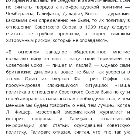
не считать творцов англо-французской политики —
Чемберлена, Галифакса, Даладье, Боннэ — дураками,
каковыми они определенно не были, то их политику в
отношении Советского Союза в 1939 году следует
считать не грубым промахом, а скорее слишком
хитроумным риском, который не оправдался».
«В основном западное общественное мнение
возлагало вину за пакт с нацистской Германией на
Советский Союз, — пишет М. Карлей. — Однако сами
британские дипломаты вовсе не были так уверены в
этом». Один их клерков Фо— рин Оффис так
просуммировал сложившуюся ситуацию: «Наша
политика в отношении Советского Союза была по сути
своей аморальна, навязана нам необходимостью, и чем
меньше мы будем говорить о ней, тем лучше». Когда
Л. Фишер, известный американский журналист и
историк, попросил у Галифакса эксклюзивной
информации для статьи, осуждавшей советскую
политику, Галифакс отказал, считая, что «не так уж