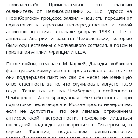
эквивалента?» Примечательно, что главный
обвинитель от Великобритании X. Шо- укросс на
Нюрнбергском процессе заявил: «Нацисты перешли от
подготовки к агрессии непосредственно к самой
активной агрессии» в начале февраля 1938 г.. Т.е. с
аншлюса Австрии и захвата Чехословакии, которые
были осуществлены с молчаливого согласия, а потом и
признания Англии, Франции и США.
После войны, отмечает М. Карлей, Даладье «обвинил
французских коммунистов в предательстве за то, что
они поддержали пакт; но сам он несет не меньшую
ответственность за то, что случилось в августе 1939
года... Точно так же, как Чемберлен, в особенности
Чемберлен. Англофранцузская беззаботность при
подготовке переговоров в Москве просто невероятна,
если не допустить, что она явилась отражением
антисоветской настроенности, нежелания лишаться
последней надежды договориться с Гитлером и, в
случае Франции, недостатком решительности,
который и заставил ее следовать за англичанами... Если