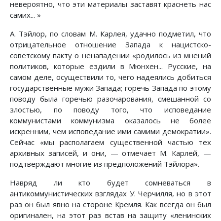
невероятно, что эти материалы заставят краснеть нас
самих... »
А. Тэйлор, по словам М. Карлея, удачно подметил, что
отрицательное отношение Запада к нацистско-
советскому пакту о ненападении «родилось из мнений
политиков, которые ездили в Мюнхен... Русские, на
самом деле, осуществили то, чего надеялись добиться
государственные мужи Запада; горечь Запада по этому
поводу была горечью разочарования, смешанной со
злостью, по поводу того, что исповедание
коммунистами коммунизма оказалось не более
искренним, чем исповедание ими самими демократии».
Сейчас «мы располагаем существенной частью тех
архивных записей, и они, — отмечает М. Карлей, —
подтверждают многие из предположений Тэйлора».
Навряд ли кто будет сомневаться в
антикоммунистических взглядах У. Черчилля, но в этот
раз он был явно на стороне Кремля. Как всегда он был
оригинален, на этот раз встав на защиту «ленинских