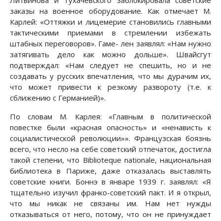
Литвинова и Тухачевского заблокировала советские
заказы на военное оборудование. Как отмечает М.
Карлей: «Оттяжки и лицемерие становились главными
тактическими приемами в стремлении избежать
штабных переговоров». Гаме- лен заявлял: «Нам нужно
затягивать дело как можно дольше». Швайсгут
подтверждал: «Нам следует не спешить, но и не
создавать у русских впечатления, что мы дурачим их,
что может привести к резкому развороту (т.е. к
сближению с Германией)».
По словам М. Карлея: «Главным в политической
повестке были «красная опасность» и «ненависть к
социалистической революции»». Французская боязнь
всего, что несло на себе советский отпечаток, достигла
такой степени, что Biblioteque nationale, национальная
библиотека в Париже, даже отказалась выставлять
советские книги. Боннэ в январе 1939 г. заявлял: «Я
тщательно изучил франко-советский пакт. И я открыл,
что мы никак не связаны им. Нам нет нужды
отказываться от него, потому, что он не принуждает