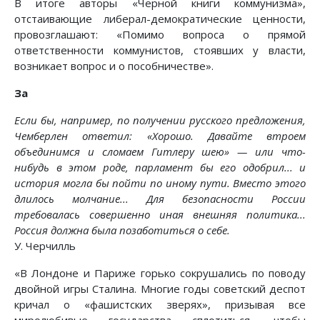
В итоге авторы «Черной книги коммунизма»,
отстаивающие либерал-демократические ценности,
провозглашают: «Помимо вопроса о прямой
ответственности коммунистов, стоявших у власти,
возникает вопрос и о пособничестве».
За
Если бы, например, по получении русского предложения,
Чемберлен ответил: «Хорошо. Давайте втроем
объединимся и сломаем Гитлеру шею» — или что-
нибудь в этом роде, парламент бы его одобрил... и
история могла бы пойти по иному пути. Вместо этого
длилось молчание... Для безопасности России
требовалась совершенно иная внешняя политика...
Россия должна была позаботиться о себе.
У. Черчилль
«В Лондоне и Париже горько сокрушались по поводу
двойной игры Сталина. Многие годы советский деспот
кричал о «фашистских зверях», призывая все
миролюбивые государства сплотиться, чтобы