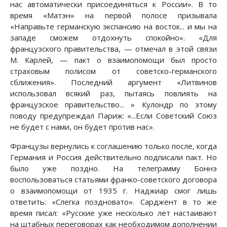
нас автоматически присоединяться к России». В то
время «Матэн» на первой полосе призывала
«Направьте германскую экспансию на восток... и мы на
западе сможем отдохнуть спокойно». «Для
французского правительства, — отмечал в этой связи
М. Карлей, — пакт о взаимопомощи был просто
страховым полисом от советско-германского
сближения». Последний аргумент «Литвинов
использовал всякий раз, пытаясь повлиять на
французское правительство... » Кулондр по этому
поводу предупреждал Париж: «...Если Советский Союз
не будет с нами, он будет против нас».
Французы вернулись к соглашению только после, когда
Германия и Россия действительно подписали пакт. Но
было уже поздно. На телеграмму Боннэ
воспользоваться статьями франко-советского договора
о взаимопомощи от 1935 г. Наджиар смог лишь
ответить: «Слегка поздновато». Сарджент в то же
время писал: «Русские уже несколько лет настаивают
на штабных переговорах как необходимом дополнении