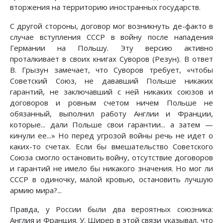
вторжения на территорию иностранных государств.
С другой стороны, договор мог возникнуть де-факто в
случае вступления СССР в войну после нападения
Германии на Польшу. Эту версию активно
проталкивает в своих книгах Суворов (Резун). В ответ
В. Грызун замечает, что Суворов требует, «чтобы
Советский Союз, не дававший Польше никаких
гарантий, не заключавший с ней никаких союзов и
договоров и ровным счетом ничем Польше не
обязанный, выполнил работу Англии и Франции,
которые... дали Польше свои гарантии... а затем —
кинули ее...» Но перед угрозой войны речь не идет о
каких-то счетах. Если бы вмешательство Советского
Союза смогло остановить войну, отсутствие договоров
и гарантий не имело бы никакого значения. Но мог ли
СССР в одиночку, малой кровью, остановить лучшую
армию мира?...
Правда, у России были два вероятных союзника:
Англия и Франция. У. Ширер в этой связи указывал, что