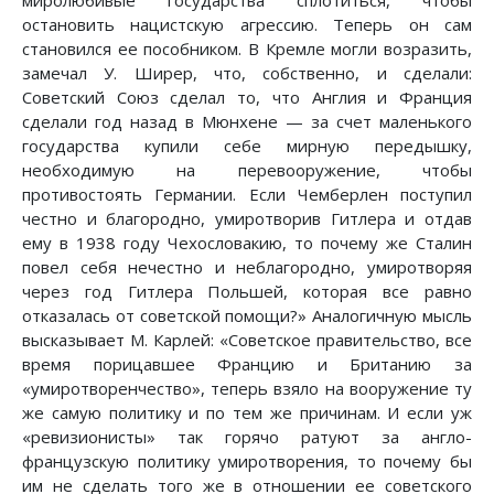
остановить нацистскую агрессию. Теперь он сам
становился ее пособником. В Кремле могли возразить,
замечал У. Ширер, что, собственно, и сделали:
Советский Союз сделал то, что Англия и Франция
сделали год назад в Мюнхене — за счет маленького
государства купили себе мирную передышку,
необходимую на перевооружение, чтобы
противостоять Германии. Если Чемберлен поступил
честно и благородно, умиротворив Гитлера и отдав
ему в 1938 году Чехословакию, то почему же Сталин
повел себя нечестно и неблагородно, умиротворяя
через год Гитлера Польшей, которая все равно
отказалась от советской помощи?» Аналогичную мысль
высказывает М. Карлей: «Советское правительство, все
время порицавшее Францию и Британию за
«умиротворенчество», теперь взяло на вооружение ту
же самую политику и по тем же причинам. И если уж
«ревизионисты» так горячо ратуют за англо-
французскую политику умиротворения, то почему бы
им не сделать того же в отношении ее советского