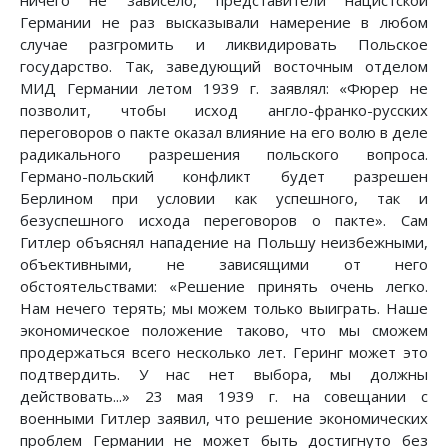
ничего не зависело, представители нацистской
Германии не раз высказывали намерение в любом
случае разгромить и ликвидировать Польское
государство. Так, заведующий восточным отделом
МИД Германии летом 1939 г. заявлял: «Фюрер не
позволит, чтобы исход англо-франко-русских
переговоров о пакте оказал влияние на его волю в деле
радикального разрешения польского вопроса.
Германо-польский конфликт будет разрешен
Берлином при условии как успешного, так и
безуспешного исхода переговоров о пакте». Сам
Гитлер объяснял нападение на Польшу неизбежными,
объективными, не зависящими от него
обстоятельствами: «Решение принять очень легко.
Нам нечего терять; мы можем только выиграть. Наше
экономическое положение таково, что мы сможем
продержаться всего несколько лет. Геринг может это
подтвердить. У нас нет выбора, мы должны
действовать...» 23 мая 1939 г. на совещании с
военными Гитлер заявил, что решение экономических
проблем Германии не может быть достигнуто без