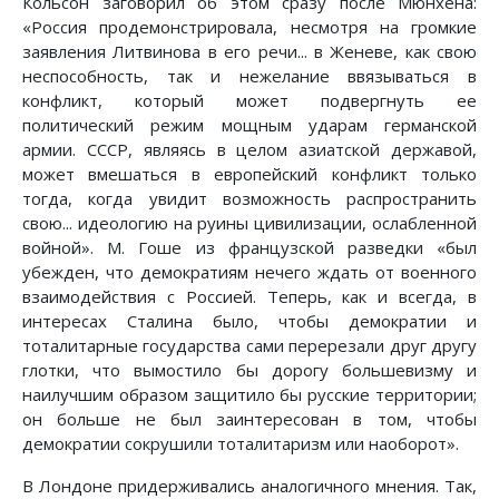
Кольсон заговорил об этом сразу после Мюнхена:
«Россия продемонстрировала, несмотря на громкие
заявления Литвинова в его речи... в Женеве, как свою
неспособность, так и нежелание ввязываться в
конфликт, который может подвергнуть ее
политический режим мощным ударам германской
армии. СССР, являясь в целом азиатской державой,
может вмешаться в европейский конфликт только
тогда, когда увидит возможность распространить
свою... идеологию на руины цивилизации, ослабленной
войной». М. Гоше из французской разведки «был
убежден, что демократиям нечего ждать от военного
взаимодействия с Россией. Теперь, как и всегда, в
интересах Сталина было, чтобы демократии и
тоталитарные государства сами перерезали друг другу
глотки, что вымостило бы дорогу большевизму и
наилучшим образом защитило бы русские территории;
он больше не был заинтересован в том, чтобы
демократии сокрушили тоталитаризм или наоборот».
В Лондоне придерживались аналогичного мнения. Так,