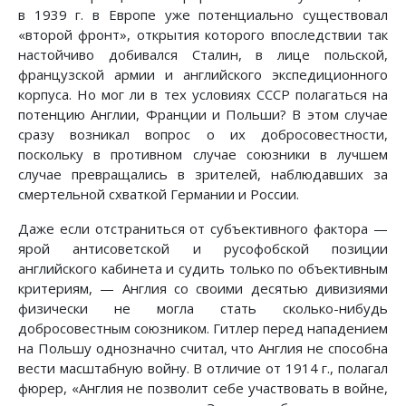
в 1939 г. в Европе уже потенциально существовал
«второй фронт», открытия которого впоследствии так
настойчиво добивался Сталин, в лице польской,
французской армии и английского экспедиционного
корпуса. Но мог ли в тех условиях СССР полагаться на
потенцию Англии, Франции и Польши? В этом случае
сразу возникал вопрос о их добросовестности,
поскольку в противном случае союзники в лучшем
случае превращались в зрителей, наблюдавших за
смертельной схваткой Германии и России.
Даже если отстраниться от субъективного фактора —
ярой антисоветской и русофобской позиции
английского кабинета и судить только по объективным
критериям, — Англия со своими десятью дивизиями
физически не могла стать сколько-нибудь
добросовестным союзником. Гитлер перед нападением
на Польшу однозначно считал, что Англия не способна
вести масштабную войну. В отличие от 1914 г., полагал
фюрер, «Англия не позволит себе участвовать в войне,