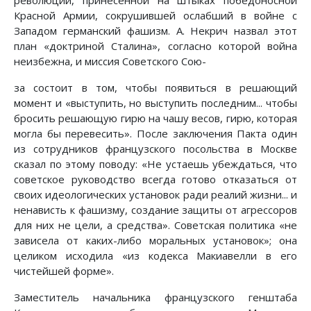
Красной Армии, сокрушившей ослабший в войне с
Западом германский фашизм. А. Некрич назвал этот
план «доктриной Сталина», согласно которой война
неизбежна, и миссия Советского Сою-
за состоит в том, чтобы появиться в решающий
момент и «выступить, но выступить последним... чтобы
бросить решающую гирю на чашу весов, гирю, которая
могла бы перевесить». После заключения Пакта один
из сотрудников французского посольства в Москве
сказал по этому поводу: «Не устаешь убеждаться, что
советское руководство всегда готово отказаться от
своих идеологических установок ради реалий жизни... и
ненависть к фашизму, создание защиты от агрессоров
для них не цели, а средства». Советская политика «не
зависела от каких-либо моральных установок»; она
целиком исходила «из кодекса Макиавелли в его
чистейшей форме».
Заместитель начальника французского генштаба