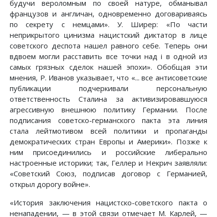
будучи вероломным по своей натуре, обманывал
французов и англичан, одновременно договариваясь
по секрету с немцами». У. Ширер: «По части
неприкрытого цинизма нацистский диктатор в лице
советского деспота нашел равного себе. Теперь они
вдвоем могли расставить все точки над i в одной из
самых грязных сделок нашей эпохи». Обобщая эти
мнения, Р. Иванов указывает, что «... все антисоветские
публикации подчеркивали персональную
ответственность Сталина за активизировавшуюся
агрессивную внешнюю политику Германии. После
подписания советско-германского пакта эта линия
стала лейтмотивом всей политики и пропаганды
демократических стран Европы и Америки». Позже к
ним присоединились и российские либерально
настроенные историки; так, Геллер и Некрич заявляли:
«Советский Союз, подписав договор с Германией,
открыл дорогу войне».
«История заключения нацистско-советского пакта о
ненападении, — в этой связи отмечает М. Карлей, —