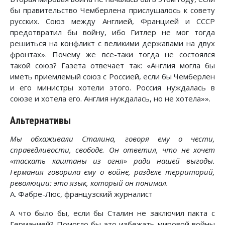
бы правительство Чемберлена прислушалось к совету
русских. Союз между Англией, Францией и СССР
предотвратил бы войну, ибо Гитлер не мог тогда
решиться на конфликт с великими державами на двух
фронтах». Почему же все-таки тогда не состоялся
такой союз? Газета отвечает так: «Англия могла бы
иметь приемлемый союз с Россией, если бы Чемберлен
и его министры хотели этого. Россия нуждалась в
союзе и хотела его. Англия нуждалась, но не хотела»».
Альтернативы
Мы обхаживали Сталина, говоря ему о чести,
справедливости, свободе. Он ответил, что не хочет
«таскать каштаны из огня» ради нашей выгоды.
Германия говорила ему о войне, разделе территорий,
революции: это язык, который он понимал.
А. Фабре-Люс, французский журналист
А что было бы, если бы Сталин не заключил пакта с
Германией? Помогло бы это избежать мировой войны