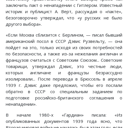
заключить пакт о ненападении с Гитлером. Известный
историк и публицист А. Верт, рассуждая о «пакте»,
безоговорочно утверждал, что «у русских не было
другого выбора».
«Если Москва сблизится с Берлином, — писал бывший
американский посол в СССР Дэвис Рузвельту, — она
пойдет на это, только исходя из своих потребностей
по безопасности, а также из-за нежелания англичан и
французов считаться с Советским Союзом... Советские
товарищи, утверждал Дэвис, это честные люди,
которых англичане и французы безрассудно
изолировали... После перевода в Брюссель в апреле
1939 г. Дэвис даже предложил, чтобы его послали
обратно в СССР со специальным заданием по
подготовке российско-британского соглашения о
ненападении».
В начале 1980-х «Гардиан» писала: «Из
опубликованных документов 1939 года ясно, что
Вторая мировая война не началась бы в этом году, если