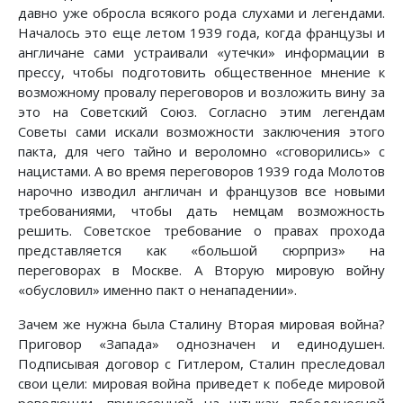
давно уже обросла всякого рода слухами и легендами.
Началось это еще летом 1939 года, когда французы и
англичане сами устраивали «утечки» информации в
прессу, чтобы подготовить общественное мнение к
возможному провалу переговоров и возложить вину за
это на Советский Союз. Согласно этим легендам
Советы сами искали возможности заключения этого
пакта, для чего тайно и вероломно «сговорились» с
нацистами. А во время переговоров 1939 года Молотов
нарочно изводил англичан и французов все новыми
требованиями, чтобы дать немцам возможность
решить. Советское требование о правах прохода
представляется как «большой сюрприз» на
переговорах в Москве. А Вторую мировую войну
«обусловил» именно пакт о ненападении».
Зачем же нужна была Сталину Вторая мировая война?
Приговор «Запада» однозначен и единодушен.
Подписывая договор с Гитлером, Сталин преследовал
свои цели: мировая война приведет к победе мировой
революции, принесенной на штыках победоносной