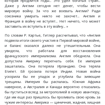
которая продлится годы... Это удел богатых стран...
Даже у Англии сегодня нет денег, чтобы вести
мировую войну. За что же воевать Англии? Ради
союзника умирать никто не захочет... Англия и
Франция в войну не вступят... Нет ничего, что может
заставить их вступить в эту войну... »
По словам Р. Картье, Гитлер рассчитывал, что «Англия
подвела итоги своего участия в Первой мировой войне,
и баланс оказался далеко не утешительным. Она
увидела, что работала для восстановления
французского империализма. Англия обеднела. Она
допустила Америку перегнать себя. Ее империя
зашаталась. Она потеряла Ирландию. Она теряла
Египет. Ей грозила потеря Индии. Новая война
ускорила бы ее упадок и углубила бы зияющие
трещины. Империя бы распалась. Южная Африка
наверное, а Австралия и Канада вероятно отказались
бы пуститься вслед за метрополией в новую авантюру,
где им еще раз пришлось бы проливать свою кровь за
чужие интересы. Америка — циничная, жадная, хищная