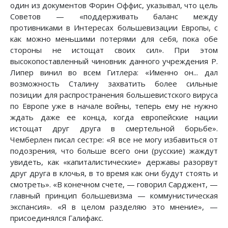
один из документов Форин Оффис, указывал, что цель
Советов — «поддерживать баланс между
противниками в Интересах большевизации Европы, с
как можно меньшими потерями для себя, пока обе
стороны не истощат своих сил». При этом
высокопоставленный чиновник данного учреждения Р.
Липер винил во всем Гитлера: «Именно он... дал
возможность Сталину захватить более сильные
позиции для распространения большевистского вируса
по Европе уже в начале войны, теперь ему не нужно
ждать даже ее конца, когда европейские нации
истощат друг друга в смертельной борьбе».
Чемберлен писал сестре: «Я все не могу избавиться от
подозрения, что больше всего они (русские) жаждут
увидеть, как «капиталистические» державы разорвут
друг друга в клочья, в то время как они будут стоять и
смотреть». «В конечном счете, — говорил Сарджент, —
главный принцип большевизма — коммунистическая
экспансия». «Я в целом разделяю это мнение», —
присоединялся Галифакс.