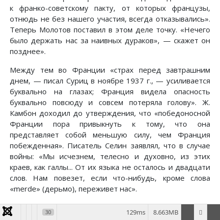
к франко-советскому пакту, от которых французы,
отнюдь не без нашего участия, всегда отказывались».
Теперь Молотов поставил в этом деле точку. «Нечего
было держать нас за наивных дураков», — скажет он
позднее».
Между тем во Франции «страх перед завтрашним
днем, — писал Суриц в ноябре 1937 г., — усиливается
буквально на глазах; Франция видела опасность
буквально повсюду и совсем потеряла голову». Ж.
Камбон доходил до утверждения, что «победоносной
Франции пора привыкнуть к тому, что она
представляет собой меньшую силу, чем Франция
побежденная». Писатель Селин заявлял, что в случае
войны: «Мы исчезнем, телесно и духовно, из этих
краев, как галлы... От их языка не осталось и двадцати
слов. Нам повезет, если что-нибудь, кроме слова
«merde» (дерьмо), переживет нас».
По поводу реакции французских правящих кругов на
129ms
8.663MB
30
Судетский кризис советский полпред писал: «Никто из