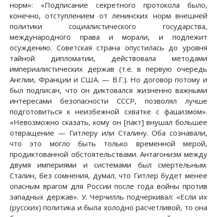
норм»: «Подписание секретного протокола было,
конечно, отступлением от ленинских норм внешней
политики социалистического государства,
международного права и морали, и подлежит
осуждению. Советская страна опустилась до уровня
тайной дипломатии, действовала методами
империалистических держав (т.е. в первую очередь
Англии, Франции и США. — В.Г.). Но договор потому и
был подписан, что он диктовался жизненно важными
интересами безопасности СССР, позволял лучше
подготовиться к неизбежной схватке с фашизмом».
«Невозможно сказать, кому он [пакт] внушал большее
отвращение — Гитлеру или Сталину. Оба сознавали,
что это могло быть только временной мерой,
продиктованной обстоятельствами. Антагонизм между
двумя империями и системами был смертельным.
Сталин, без сомнения, думал, что Гитлер будет менее
опасным врагом для России после года войны против
западных держав». У. Черчилль подчеркивал: «Если их
(русских) политика и была холодно расчетливой, то она