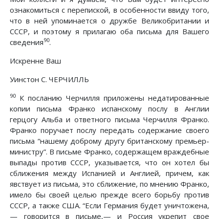
ознакомиться с перепиской, в особенности ввиду того,
что в ней упоминается о дружбе Великобритании и
СССР, и поэтому я прилагаю оба письма для Вашего
90
сведения
.
Искренне Ваш
Уинстон С. ЧЕРЧИЛЛЬ
90
К посланию Черчилля приложены недатированные
копии письма Франко испанскому послу в Англии
герцогу Альба и ответного письма Черчилля Франко.
Франко поручает послу передать содержание своего
письма “нашему доброму другу британскому премьер-
министру”. В письме Франко, содержащем враждебные
выпады против СССР, указывается, что он хотел бы
сближения между Испанией и Англией, причем, как
явствует из письма, это сближение, по мнению Франко,
имело бы своей целью прежде всего борьбу против
СССР, а также США. “Если Германия будет уничтожена,
— говорится в письме,— и Россия укрепит свое