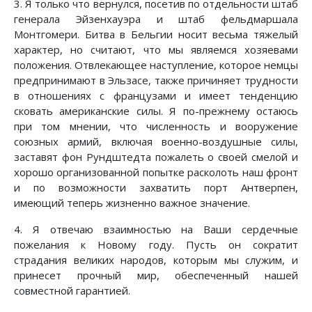
3. Я только что вернулся, посетив по отдельности штаб
генерала Эйзенхауэра и штаб фельдмаршала
Монтгомери. Битва в Бельгии носит весьма тяжелый
характер, но считают, что мы являемся хозяевами
положения. Отвлекающее наступление, которое немцы
предпринимают в Эльзасе, также причиняет трудности
в отношениях с французами и имеет тенденцию
сковать американские силы. Я по-прежнему остаюсь
при том мнении, что численность и вооружение
союзных армий, включая военно-воздушные силы,
заставят фон Рундштедта пожалеть о своей смелой и
хорошо организованной попытке расколоть наш фронт
и по возможности захватить порт Антверпен,
имеющий теперь жизненно важное значение.
4. Я отвечаю взаимностью на Ваши сердечные
пожелания к Новому году. Пусть он сократит
страдания великих народов, которым мы служим, и
принесет прочный мир, обеспеченный нашей
совместной гарантией.