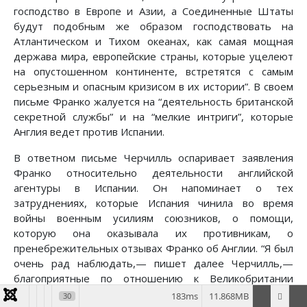
господство в Европе и Азии, а Соединенные Штаты
будут подобным же образом господствовать на
Атлантическом и Тихом океанах, как самая мощная
держава мира, европейские страны, которые уцелеют
на опустошенном континенте, встретятся с самым
серьезным и опасным кризисом в их истории”. В своем
письме Франко жалуется на “деятельность британской
секретной службы” и на “мелкие интриги”, которые
Англия ведет против Испании.
В ответном письме Черчилль оспаривает заявления
Франко относительно деятельности английской
агентуры в Испании. Он напоминает о тех
затруднениях, которые Испания чинила во время
войны военным усилиям союзников, о помощи,
которую она оказывала их противникам, о
пренебрежительных отзывах Франко об Англии. “Я был
очень рад наблюдать,— пишет далее Черчилль,—
благоприятные по отношению к Великобритании
перемены в испанской политике, которые начались во
183ms
11.868MB
30