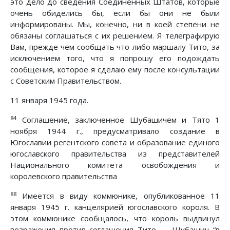
это дело до сведения Соединенных Штатов, которые
очень обиделись бы, если бы они не были
информированы. Мы, конечно, ни в коей степени не
обязаны соглашаться с их решением. Я телеграфирую
Вам, прежде чем сообщать что-либо маршалу Тито, за
исключением того, что я попрошу его подождать
сообщения, которое я сделаю ему после консультации
с Советским Правительством.
11 января 1945 года.
84
Соглашение, заключенное Шубашичем и Тято 1
ноября 1944 г., предусматривало создание в
Югославии регентского совета и образование единого
югославского правительства из представителей
Национального комитета освобождения и
королевского правительства
88
Имеется в виду коммюнике, опубликованное 11
января 1945 г. канцелярией югославского короля. В
этом коммюнике сообщалось, что король выдвинул
возражения против соглашения Тито — Шубашич “в