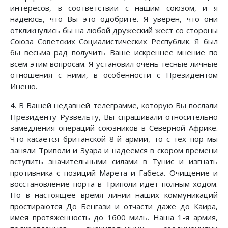
интересов, в соответствии с нашим союзом, и я
надеюсь, что Вы это одобрите. Я уверен, что они
откликнулись бы на любой дружеский жест со стороны
Союза Советских Социалистических Республик. Я был
бы весьма рад получить Ваше искреннее мнение по
всем этим вопросам. Я установил очень тесные личные
отношения с ними, в особенности с Президентом
Иненю.
4. В Вашей недавней телеграмме, которую Вы послали
Президенту Рузвельту, Вы спрашивали относительно
замедления операций союзников в Северной Африке.
Что касается британской 8-й армии, то с тех пор мы
заняли Триполи и Зуара и надеемся в скором времени
вступить значительными силами в Тунис и изгнать
противника с позиций Марета и Габеса. Очищение и
восстановление порта в Триполи идет полным ходом.
Но в настоящее время линии наших коммуникаций
простираются До Бенгази и отчасти даже до Каира,
имея протяженность до 1600 миль. Наша 1-я армия,