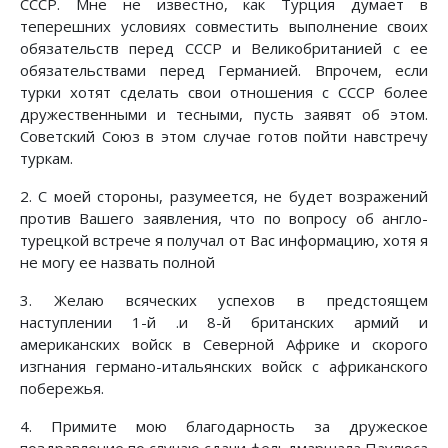
СССР. Мне не известно, как Турция думает в
теперешних условиях совместить выполнение своих
обязательств перед СССР и Великобританией с ее
обязательствами перед Германией. Впрочем, если
турки хотят сделать свои отношения с СССР более
дружественными и тесными, пусть заявят об этом.
Советский Союз в этом случае готов пойти навстречу
туркам.
2. С моей стороны, разумеется, не будет возражений
против Вашего заявления, что по вопросу об англо-
турецкой встрече я получал от Вас информацию, хотя я
не могу ее назвать полной
3. Желаю всяческих успехов в предстоящем
наступлении 1-й .и 8-й британских армий и
американских войск в Северной Африке и скорого
изгнания германо-итальянских войск с африканского
побережья.
4. Примите мою благодарность за дружеское
поздравление по случаю сдачи фельдмаршала Паулюса