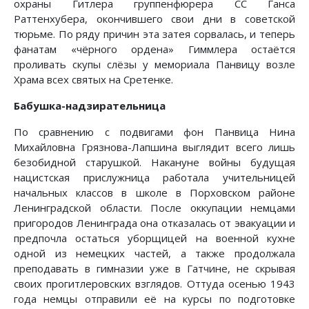
охраны Гитлера группенфюрера СС Ганса
Раттенхубера, окончившего свои дни в советской
тюрьме. По ряду причин эта затея сорвалась, и теперь
фанатам «чёрного ордена» Гиммлера остаётся
проливать скупы слёзы у мемориала Панвицу возле
Храма всех святых на Сретенке.
Бабушка-надзирательница
По сравнению с подвигами фон Панвица Нина
Михайловна Грязнова-Лапшина выглядит всего лишь
безобидной старушкой. Накануне войны будущая
нацистская прислужница работала учительницей
начальных классов в школе в Порховском районе
Ленинградской области. После оккупации немцами
пригородов Ленинграда она отказалась от эвакуации и
предпочла остаться уборщицей на военной кухне
одной из немецких частей, а также продолжала
преподавать в гимназии уже в Гатчине, не скрывая
своих прогитлеровских взглядов. Оттуда осенью 1943
года немцы отправили её на курсы по подготовке