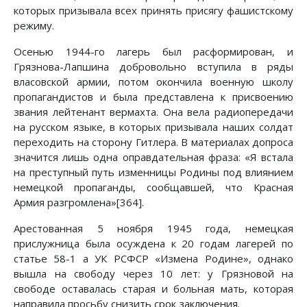
которых призывала всех принять присягу фашистскому
режиму.
Осенью 1944-го лагерь был расформирован, и
Грязнова-Лапшина добровольно вступила в ряды
власовской армии, потом окончила военную школу
пропагандистов и была представлена к присвоению
звания лейтенант вермахта. Она вела радиопередачи
на русском языке, в которых призывала наших солдат
переходить на сторону Гитлера. В материалах допроса
значится лишь одна оправдательная фраза: «Я встала
на преступный путь изменницы Родины под влиянием
немецкой пропаганды, сообщавшей, что Красная
Армия разгромлена»[364].
Арестованная 5 ноября 1945 года, немецкая
прислужница была осуждена к 20 годам лагерей по
статье 58-1 а УК РСФСР «Измена Родине», однако
вышла на свободу через 10 лет: у Грязновой на
свободе оставалась старая и больная мать, которая
направила просьбу снизить срок заключения.