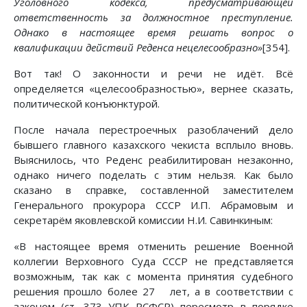
Уголовного кодекса, предусматривающей
ответственность за должностное преступление.
Однако в настоящее время решать вопрос о
квалификации действий Реденса нецелесообразно»
[354].
Вот так! О законности и речи не идёт. Всё
определяется «целесообразностью», вернее сказать,
политической конъюнктурой.
После начала перестроечных разоблачений дело
бывшего главного казахского чекиста всплыло вновь.
Выяснилось, что Реденс реабилитирован незаконно,
однако ничего поделать с этим нельзя. Как было
сказано в справке, составленной заместителем
Генерального прокурора СССР И.П. Абрамовым и
секретарём яковлевской комиссии Н.И. Савинкиным:
«В настоящее время отменить решение Военной
коллегии Верховного Суда СССР не представляется
возможным, так как с момента принятия судебного
решения прошло более 27 лет, а в соответствии с
законом (ст. 373 УПК РСФСР) пересмотр в порядке