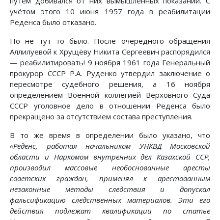
путём добивался от них вымышленных показаний. С
учётом этого 10 июня 1957 года в реабилитации
Реденса было отказано.
Но не тут то было. После очередного обращения
Аллилуевой к Хрущёву Никита Сергеевич распорядился
— реабилитировать! 9 ноября 1961 года Генеральный
прокурор СССР Р.А. Руденко утвердил заключение о
пересмотре судебного решения, а 16 ноября
определением Военной коллегией Верховного Суда
СССР уголовное дело в отношении Реденса было
прекращено за отсутствием состава преступления.
В то же время в определении было указано, что
«Реденс, работая начальником УНКВД Московской
области и Наркомом внутренних дел Казахской ССР,
производил массовые необоснованные аресты
советских граждан, применял к арестованным
незаконные методы следствия и допускал
фальсификацию следственных материалов. Эти его
действия подлежат квалификации по статье