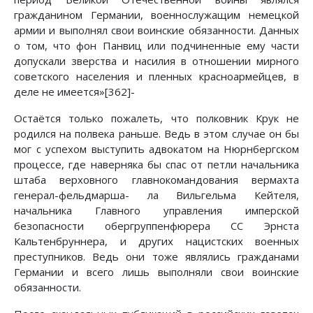
гражданином Германии, военнослужащим немецкой
армии и выполнял свои воинские обязанности. Данных
о том, что фон Панвиц или подчиненные ему части
допускали зверства и насилия в отношении мирного
советского населения и пленных красноармейцев, в
деле не имеется»[362]-
Остаётся только пожалеть, что полковник Крук не
родился на полвека раньше. Ведь в этом случае он бы
мог с успехом выступить адвокатом на Нюрнбергском
процессе, где наверняка бы спас от петли начальника
штаба верховного главнокомандования вермахта
генерал-фельдмарша- ла Вильгельма Кейтеля,
начальника Главного управления имперской
безопасности обергруппенфюрера СС Эрнста
Кальтенбруннера, и других нацистских военных
преступников. Ведь они тоже являлись гражданами
Германии и всего лишь выполняли свои воинские
обязанности.