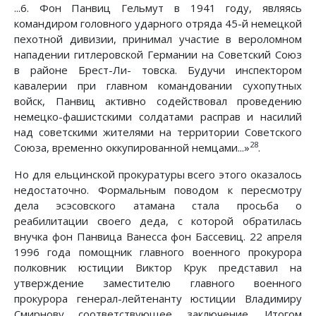
...6. Фон Панвиц Гельмут в 1941 году, являясь
командиром головного ударного отряда 45-й немецкой
пехотной дивизии, принимал участие в вероломном
нападении гитлеровской Германии на Советский Союз
в районе Брест-Ли- товска. Будучи инспектором
кавалерии при главном командовании сухопутных
войск, Панвиц активно содействовал проведению
немецко-фашистскими солдатами расправ и насилий
над советскими жителями на территории Советского
28
Союза, временно оккупированной немцами...»
.
Но для ельцинской прокуратуры всего этого оказалось
недостаточно. Формальным поводом к пересмотру
дела эсэсовского атамана стала просьба о
реабилитации своего деда, с которой обратилась
внучка фон Панвица Ванесса фон Бассевиц. 22 апреля
1996 года помощник главного военного прокурора
полковник юстиции Виктор Крук представил на
утверждение заместителю главного военного
прокурора генерал-лейтенанту юстиции Владимиру
Смирнову соответствующее заключение. Итогом