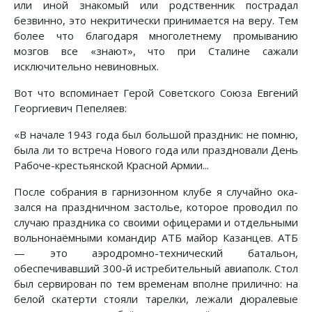
или иной знакомый или родственник пострадал
безвинно, это некритически принимается на веру. Тем
более что благодаря многолетнему промыванию
мозгов все «знают», что при Сталине сажали
исключительно невиновных.
Вот что вспоминает Герой Советского Союза Евгений
Георгиевич Пепеляев:
«В начале 1943 года был большой праздник: не помню,
была ли то встреча Нового года или праздновали День
Рабоче-крестьянской Красной Армии...
После собрания в гарнизонном клубе я случайно ока-
зался на праздничном застолье, которое проводил по
случаю праздника со своими офицерами и отдельными
вольнонаёмными командир АТБ майор Казанцев. АТБ
— это аэродромно-технический батальон,
обеспечивавший 300-й истребительный авиаполк. Стол
был сервирован по тем временам вполне прилично: на
белой скатерти стояли тарелки, лежали дюралевые