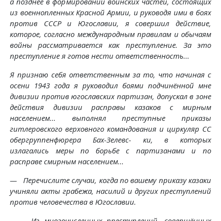
а позднее в формировании воинских частей, состоящих
из военнопленных Красной Армии, и руководя ими в боях
против СССР и Югославии, я совершил действие,
которое, согласно международным правилам и обычаям
войны рассматривается как преступление. За это
преступление я готов нести ответственность...
Я признаю себя ответственным за то, что начиная с
осени 1943 года я руководил боями подчинённой мне
дивизии против югославских партизан, допускал в зоне
действия дивизии расправы казаков с мирным
населением... выполнял преступные приказы
гитлеровского верховного командования и циркуляр СС
обергруппенфюрера Бах-Зелевс- ки, в которых
излагались меры по борьбе с партизанами и по
расправе смирным населением...
— Перечислите случаи, когда по вашему приказу казаки
учиняли акты грабежа, насилий и других преступлений
против человечества в Югославии.
— Из многочисленных преступлений, совершённых