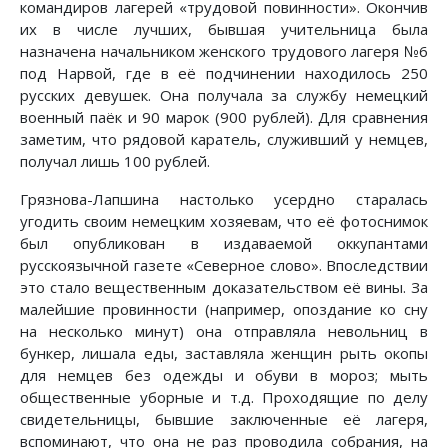
командиров лагерей «трудовой повинности». Окончив
их в числе лучших, бывшая учительница была
назначена начальником женского трудового лагеря №6
под Нарвой, где в её подчинении находилось 250
русских девушек. Она получала за службу немецкий
военный паёк и 90 марок (900 рублей). Для сравнения
заметим, что рядовой каратель, служивший у немцев,
получал лишь 100 рублей.
Грязнова-Лапшина настолько усердно старалась
угодить своим немецким хозяевам, что её фотоснимок
был опубликован в издаваемой оккупантами
русскоязычной газете «Северное слово». Впоследствии
это стало вещественным доказательством её вины. За
малейшие провинности (например, опоздание ко сну
на несколько минут) она отправляла невольниц в
бункер, лишала еды, заставляла женщин рыть окопы
для немцев без одежды и обуви в мороз; мыть
общественные уборные и т.д. Проходящие по делу
свидетельницы, бывшие заключенные её лагеря,
вспоминают, что она не раз проводила собрания, на