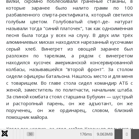
вилки, скромно поблёскивали гранёные стаканы, в
которые заранее было налито грамм по 100
разбавленного спирта-ректификата, который светился
голубым цветом. Голубоватый спирт-де- натурат
называли тогда "синий платочек", так как одноимённая
песня была тогда у всех на слуху. В двух или трёх
алюминиевых мисках находился нарезанный кусочками
серый хлеб. Винегрет из овощей заранее был
разложен по тарелкам, а рядом с винегретом
находился кусочек американской консервированной
колбасы, называвшейся "второй фронт". За столом
сидели офицеры батальона. Нашлось место и для меня
с товарищем. Во главе стола сидел командир АТБ с
женой, заместитель по политчасти, начальник штаба.
За спиной комбата стоял старшина Бубукин — шустрый
и расторопный парень, он же адъютант, он же
порученец, он же ординарец, словом, близкий
помощник майора.
Когда все уселись за стол, майор Казанцев поднялся и
176ms
9.063MB
30
произнес речь, которая выглядела примерно так: