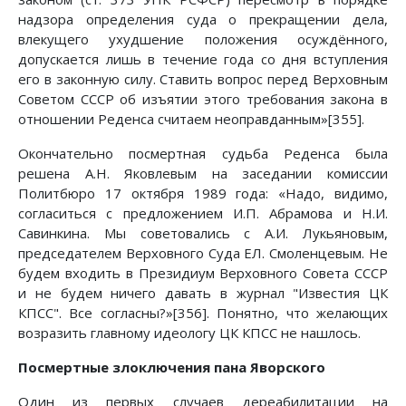
надзора определения суда о прекращении дела,
влекущего ухудшение положения осуждённого,
допускается лишь в течение года со дня вступления
его в законную силу. Ставить вопрос перед Верховным
Советом СССР об изъятии этого требования закона в
отношении Реденса считаем неоправданным»[355].
Окончательно посмертная судьба Реденса была
решена А.Н. Яковлевым на заседании комиссии
Политбюро 17 октября 1989 года: «Надо, видимо,
согласиться с предложением И.П. Абрамова и Н.И.
Савинкина. Мы советовались с А.И. Лукьяновым,
председателем Верховного Суда ЕЛ. Смоленцевым. Не
будем входить в Президиум Верховного Совета СССР
и не будем ничего давать в журнал "Известия ЦК
КПСС". Все согласны?»[356]. Понятно, что желающих
возразить главному идеологу ЦК КПСС не нашлось.
Посмертные злоключения пана Яворского
Один из первых случаев дереабилитации на