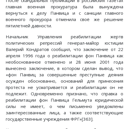
После скандальных публикаций в российских газетах
главная военная прокуратура была вынуждена
вернуться к делу Панвица и с санкции главного
военного прокурора отменила своё же решение
пятилетней давности.
Начальник Управления реабилитации жертв
политических репрессий генерал-майор юстиции
Валерий Кондратов сообщил, что заключение от 22
апреля 1996 года о реабилитации фон Панвица как
необоснованное отменено и 28 июня 2001 года
вынесено заключение, в котором сделан вывод, что
«фон Панвиц за совершенные преступные деяния
осужден обоснованно, оснований для принесения
протеста не усматривается и реабилитации он не
подлежит. Одновременно признано, что справка о
реабилитации фон Панвица Гельмута юридической
силы не имеет, о чем письменно уведомлены
заинтересованные лица, а также соответствующие
государственные учреждения ФРГ»[363].