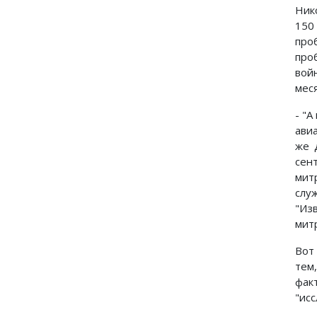
Ник
150
про
про
вой
мес
- "
ави
же 
сен
мит
слу
"Из
мит
Вот
тем
фак
"ис