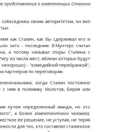
ое представление о компетенции Сталина
 собеседника своим авторитетом, он вел
ытых.
емя как Сталин, как бы сдерживал его и
ыло зато - последним. В.Мунтерс считал
на, а потому называл споры Сталина с
игу из числа мест, вблизи которых будут
и нехорошо) - "комедийной перебранкой",
на партнеров по переговорам.
оеначальники, когда Сталин постоянно
 с ним в полемику Молотов, Берия или
аким путем определенный имидж, но это
вого", а более
компетентного человека,
жесткое ее решение, не уступая, не теряя
кости для тех, кто составлял сталинское