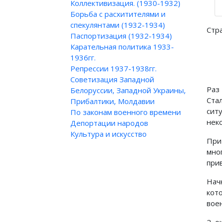
Коллективизация. (1930-1932)
Борьба с расхитителями и
спекулянтами (1932-1934)
Стр
Паспортизация (1932-1934)
Карательная политика 1933-
1936гг.
Репрессии 1937-1938гг.
Советизация Западной
Раз
Белоруссии, Западной Украины,
Ста
Прибалтики, Молдавии
сит
По законам военного времени
нек
Депортации народов
Культура и искусство
При
мно
при
Нач
кот
вое