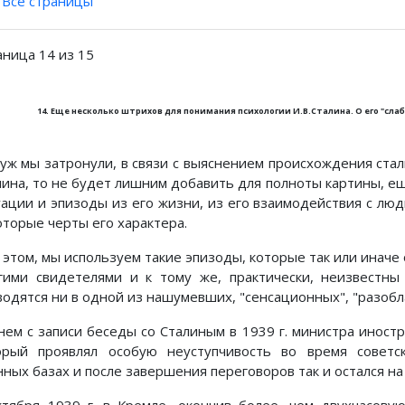
Все страницы
аница 14 из 15
14. Еще несколько штрихов для понимания психологии И.В.Сталина. О его "слабо
 уж мы затронули, в связи с выяснением происхождения стал
лина, то не будет лишним добавить для полноты картины, еще
уации и эпизоды из его жизни, из его взаимодействия с лю
оторые черты его характера.
 этом, мы используем такие эпизоды, которые так или инач
гими свидетелями и к тому же, практически, неизвестны
водятся ни в одной из нашумевших, "сенсационных", "разобл
нем с записи беседы со Сталиным в 1939 г. министра иност
орый проявлял особую неуступчивость во время советск
нных базах и после завершения переговоров так и остался на