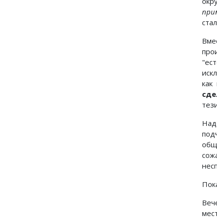
окр
при
ста
Вме
про
"ес
иск
как
сде
тези
Над
под
общ
сож
нес
Пок
Веч
мес