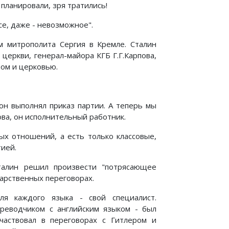
 планировали, зря тратились!
се, даже - невозможное".
м митрополита Сергия в Кремле. Сталин
еркви, генерал-майора КГБ Г.Г.Карпова,
вом и церковью.
он выполнял приказ партии. А теперь мы
ва, он исполнительный работник.
ых отношений, а есть только классовые,
тией.
Сталин решил произвести "потрясающее
дарственных переговорах.
ля каждого языка - свой специалист.
реводчиком с английским языком - был
аствовал в переговорах с Гитлером и