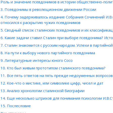
Роль и значение псевдонимов в истории общественно-поли
3. Псевдонимы в революционном движении России
4. Почему задерживалось издание Собрания Сочинений И.В.С
относился к раскрытию чужих псевдонимов
5. Сводный список сталинских псевдонимов и их классифика
6. Какие задачи ставил Сталин при выборе псевдонима? Ист
7. Сталин знакомится с русским народом. Успехи в партийно
8. На пути к выбору нового партийного псевдонима
9. Литературные интересы юного Сосо
10. Кто был живым прототипом сталинского псевдонима?
11. Все пять ответов на пять прежде недоуменных вопросов
12. Кое-что о мистике, или символике цифр, чисел и дат
13. Анализ хронологии сталинской биографии
14. Еще несколько штрихов для понимания психологии И.В.Ст
15. Послесловие