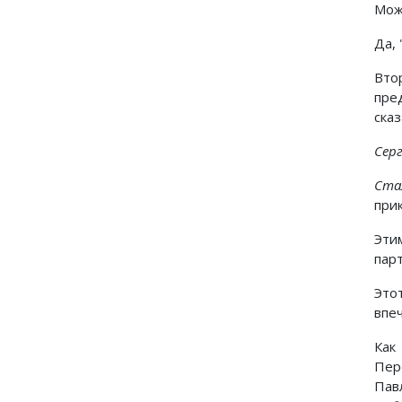
Можн
Да, 
Вто
пре
ска
Серг
Ста
при
Эти
пар
Это
впе
Как
Пер
Пав