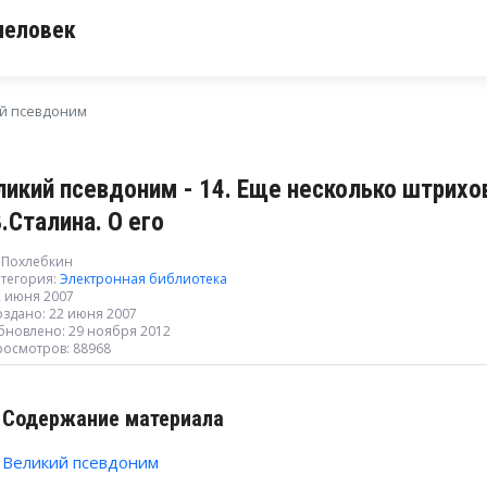
человек
й псевдоним
ликий псевдоним - 14. Еще несколько штрихо
.Сталина. О его
. Похлебкин
тегория:
Электронная библиотека
2 июня 2007
оздано: 22 июня 2007
бновлено: 29 ноября 2012
росмотров: 88968
Содержание материала
Великий псевдоним