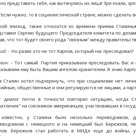
о представить себе, как вытянулись их лица! Зря ехали, зря
"если нужно, то в социалистической стране, можно сделать в
рой эпизод, также относится ко времени приема Сталины
дставил Сергию будущего Председателя комитета по делам ц
зав, что тот будет своего рода "связным" между правительст
ий:
- Но разве это не тот Карпов, который нас преследовал?
лин:
- Тот самый. Партия приказывала преследовать Вас и 
казываем ему быть Вашим ангелом-хранителем. Я знаю Карпо
м Сталин хотел подчеркнуть, что при социализме нет личн
тийные, общественные и они регулируются не лицами, а пар
т диалог почти в точности повторял ситуацию, когда 
чатление" на союзников-американцев, участвовавших в госу
 известно, у Сталина было несколько переводчиков, д
еводчиком с немецкого и на немецкий был Бережков, пе
лов. Бережков стал работать в МИДе еще до войны, уч