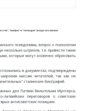
стях", "мифах" и "легендах" вокруг его имени
инского псевдонима, вопрос о психологии
 несколько штрихов, т.е. привести такие
дьми, которые могут косвенно обрисовать
е отложились в документах, подтверждены
 широким массам читателей, так как не
ачительных" сталинских биографий.
ранных дел Латвии Вильгельма Мунтерса,
о-латвийских переговоров о советских
 ярых антисоветских позициях.