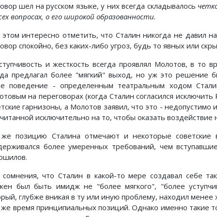
говор шел на русском языке, у них всегда складывалось
четк
сех вопросах, о его широкой образованности.
 этом интересно отметить, что Сталин никогда не давил на
овор спокойно, без каких-либо угроз, будь то явных или скр
ступчивость и жесткость всегда проявлял Молотов, в то вр
гда предлагал более "мягкий" выход, но уж это решение б
ое поведение - определенным театральным ходом Стали
отовым на переговорах (когда Сталин согласился исключить Р
етские гарнизоны, а Молотов заявил, что это - недопустимо 
считанной исключительно на то, чтобы оказать воздействие 
 же позицию Сталина отмечают и некоторые советские в
держивался более умеренных требований, чем вступавшие
ошилов.
 сомнения, что Сталин в какой-то мере создавал себе т
жен был быть имидж не "более мягкого", "более уступчи
орый, глубже вникая в ту или иную проблему, находил менее 
о же время принципиальных позиций. Однако именно такие тон