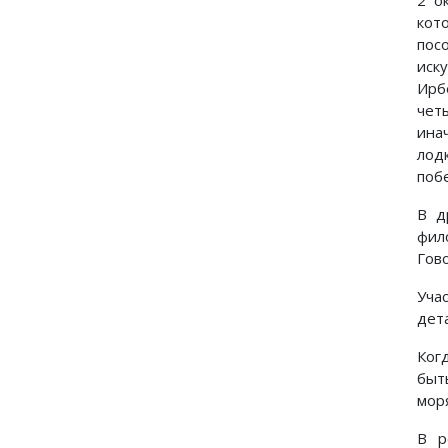
2 о
кот
пос
иск
Ирб
чет
ина
лод
поб
В д
фил
Гово
Уча
дет
Ког
быт
мор
В р