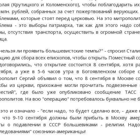
олая (Крутицкого и Коломенского), чтобы поблагодарить 
 млн. рублей, собранных за счет пожертвований верующих.
блемами, которые стоят перед церковью. На это митрополит 
блема - это выборы патриарха, так как для этого надо с
ны, отсутствия транспорта, осуществить в огромной стране
яца.
А нельзя ли проявить большевистские темпы?" - спросил Стал
ацию для сбора всех епископов, чтобы открыть Поместный соб
договорились, что открытие состоится 8 сентября, хотя 
тября, а уже в 5-6 часов утра в Богоявленском соборе с
рополит Сергий объявил о том, что 8 сентября в Москве 
жбы из церкви, прихожане могли прочитать подвезенные 
вестий", где было уже опубликовано сообщение ТАСС
рополитов. На всю "операцию" потребовалось буквально не б
 это и означало - "если надо, то будет сделано все, - даже
, что 9-10 сентября должны были прибыть в Москву амер
ты о подавлении в СССР большевиками - религии. Надо
следованиями" союзники-американцы!