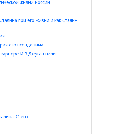
тической жизни России
талина при его жизни и как Сталин
ция
ория его псевдонима
й карьере И.В.Джугашвили
алина. О его