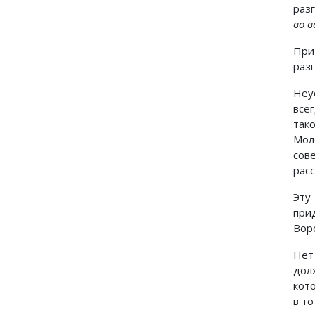
раз
во в
При
разг
Неу
все
так
Мол
сов
рас
Эту
при
Вор
Нет
дол
кот
в т