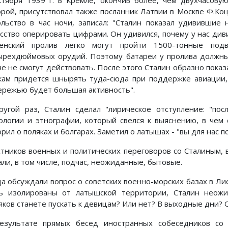
ктября 1939 г. в Кремле, окончив более, чем двухчасов
орой, присутствовал также посланник Латвии в Москве Ф.Ко
ольство в час ночи, записал: "Сталин показал удивившие
усство оперировать цифрами. Он удивился, почему у нас диви
енский пролив легко могут пройти 1500-тонные под
ырехдюймовых орудий. Поэтому батареи у пролива должны
че не смогут действовать. После этого Сталин образно показ
кам придется шнырять туда-сюда при поддержке авиации, 
ережью будет большая активность".
ругой раз, Сталин сделал "лирическое отступление: "пос
ологии и этнографии, который свелся к выяснению, в чем
рил о поляках и болгарах. Заметил о латышах - "вы для нас п
стников военных и политических переговоров со Сталиным, в
али, в том числе, подчас, неожиданные, бытовые.
да обсуждали вопрос о советских военно-морских базах в Л
ь изолированы от латышской территории, Сталин неожи
яков станете пускать к девицам? Или нет? В выходные дни? 
езультате прямых бесед иностранных собеседников со 