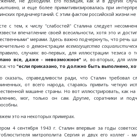
ужение, не доходили. Его позиция, как и в других случ
митивно,
и еще более примитивизировалась при интерпре
линских предначертаний. С этим фактом российской жизни не
сте с тем, к числу "слабостей" Сталина следует несомне
извести впечатление своей всесильности, хотя это и дости
тественными" мерами. Здесь важно подчеркнуть, что речь ш
лючительно о демонстрации
всемогущества социалистическ
 правило, случаях: во-первых, для иллюстрации тезиса о 
лано все, даже - невозможное"
и, во-вторых, для илл
са: что
"если приказано, то должно быть выполнено, хо
о сказать, справедливости ради, что Сталин требовал с
чиненных, от всего народа, стараясь привить четкую ис
ественной машине страны. Но вот иллюстрировать, как на
алению, мог, только он сам. Другие, соратники и по
пособны.
ажем это на некоторых примерах.
ером 4 сентября 1943 г. Сталин впервые за годы советск
тоблюстителя митрополита Сергия и двух его коллег - ми