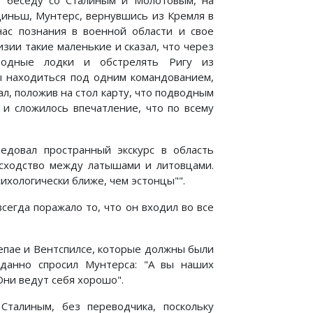
ую беседу со Сталиным и Молотовым, на
циньш, Мунтерс, вернувшись из Кремля в
 нас познания в военной области и свое
зии такие маленькие и сказал, что через
водные лодки и обстрелять Ригу из
 находиться под одним командованием,
ал, положив на стол карту, что подводным
и сложилось впечатление, что по всему
ледовал пространный экскурс в область
 сходство между латышами и литовцами.
сихологически ближе, чем эстонцы"".
сегда поражало то, что он входил во все
иепае и Вентспилсе, которые должны были
данно спросил Мунтерса: "А вы наших
Они ведут себя хорошо".
Сталиным, без переводчика, поскольку