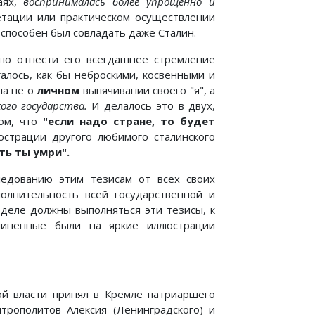
аях,
воспринималась более упрощенно и
тации или практическом осуществлении
 способен был совладать даже Сталин.
нно отнести его всегдашнее стремление
галось, как бы неброскими, косвенными и
ла не о
личном
выпячивании своего "я", а
ого государства.
И делалось это в двух,
том, что
"если надо стране, то будет
юстрации другого любимого сталинского
ть ты умри".
ледованию этим тезисам от всех своих
полнительность всей государственной и
 деле должны выполняться эти тезисы, к
дчиненные были на яркие иллюстрации
ой власти принял в Кремле патриаршего
трополитов Алексия (Ленинградского) и