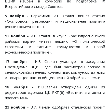
ВЦИК избран в комиссию по подготовке IX
Всероссийского съезда Советов.
5 ноября
– наркомнац И.В. Сталин пишет статью
«Октябрьская революция и национальная политика
русских коммунистов».
13 ноября
– И.В. Сталин в клубе Краснопресненского
райкома партии читает лекцию «О политической
стратегии и тактике коммунистов и новой
экономической политике».
17 ноября
– И.В. Сталин участвует в заседании
Президиума ВЦИК, где был рассмотрен вопрос о
сельскохозяйственных коллективах-коммунах, артелях
и товариществах по общественной обработке земли.
18 ноября
– И.В.Сталин утверждён одним из
редакторов журнала ЦК РКП(б) «Вестник агитации и
пропаганды».
25 ноября
– В.И. Ленин одобряет сталинский проект