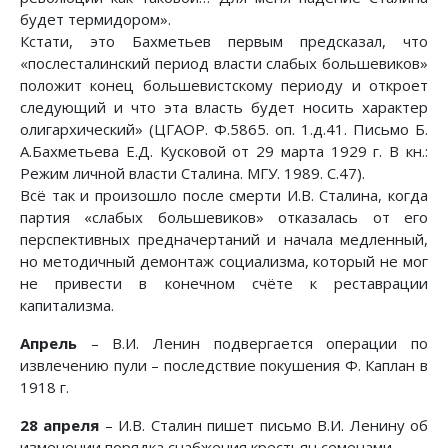
будет термидором».
Кстати, это Бахметьев первым предсказал, что
«послесталинский период власти слабых большевиков»
положит конец большевистскому периоду и откроет
следующий и что эта власть будет носить характер
олигархический» (ЦГАОР. Ф.5865. оп. 1.д.41. Письмо Б.
А.Бахметьева Е.Д. Кусковой от 29 марта 1929 г. В кн.:
Режим личной власти Сталина. МГУ. 1989. С.47).
Всё так и произошло после смерти И.В. Сталина, когда
партия «слабых большевиков» отказалась от его
перспективных предначертаний и начала медленный,
но методичный демонтаж социализма, который не мог
не привести в конечном счёте к реставрации
капитализма.
Апрель
– В.И. Ленин подвергается операции по
извлечению пули – последствие покушения Ф. Каплан в
1918 г.
28 апреля
– И.В. Сталин пишет письмо В.И. Ленину об
изменении порядка снабжения крестьян семенами.