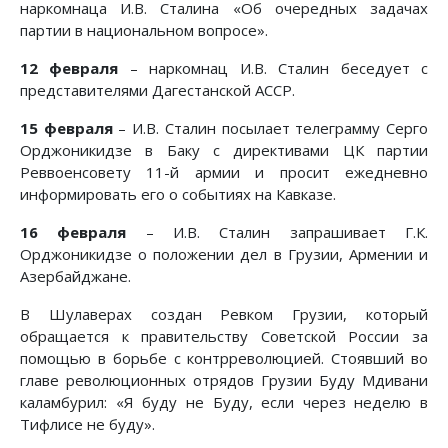
наркомнаца И.В. Сталина «Об очередных задачах
партии в национальном вопросе».
12 февраля
– наркомнац И.В. Сталин беседует с
представителями Дагестанской АССР.
15 февраля
– И.В. Сталин посылает телеграмму Серго
Орджоникидзе в Баку с директивами ЦК партии
Реввоенсовету 11-й армии и просит ежедневно
информировать его о событиях на Кавказе.
16 февраля
– И.В. Сталин запрашивает Г.К.
Орджоникидзе о положении дел в Грузии, Армении и
Азербайджане.
В Шулаверах создан Ревком Грузии, который
обращается к правительству Советской России за
помощью в борьбе с контрреволюцией. Стоявший во
главе революционных отрядов Грузии Буду Мдивани
каламбурил: «Я буду не Буду, если через неделю в
Тифлисе не буду».