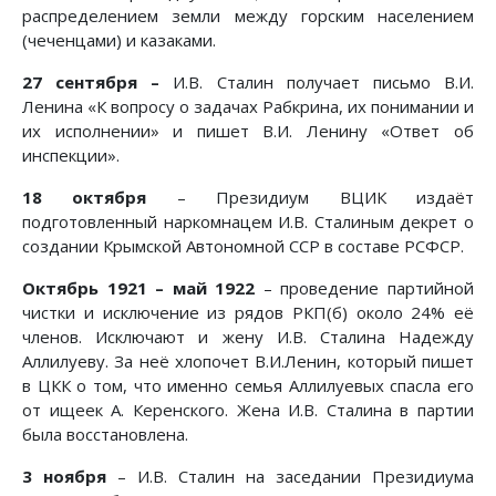
распределением земли между горским населением
(чеченцами) и казаками.
27 сентября –
И.В. Сталин получает письмо В.И.
Ленина «К вопросу о задачах Рабкрина, их понимании и
их исполнении» и пишет В.И. Ленину «Ответ об
инспекции».
18 октября
– Президиум ВЦИК издаёт
подготовленный наркомнацем И.В. Сталиным декрет о
создании Крымской Автономной ССР в составе РСФСР.
Октябрь 1921 – май 1922
– проведение партийной
чистки и исключение из рядов РКП(б) около 24% её
членов. Исключают и жену И.В. Сталина Надежду
Аллилуеву. За неё хлопочет В.И.Ленин, который пишет
в ЦКК о том, что именно семья Аллилуевых спасла его
от ищеек А. Керенского. Жена И.В. Сталина в партии
была восстановлена.
3 ноября
– И.В. Сталин на заседании Президиума