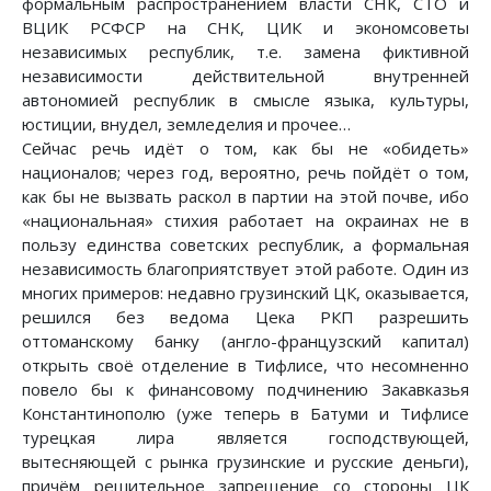
формальным распространением власти СНК, СТО и
ВЦИК РСФСР на СНК, ЦИК и экономсоветы
независимых республик, т.е. замена фиктивной
независимости действительной внутренней
автономией республик в смысле языка, культуры,
юстиции, внудел, земледелия и прочее…
Сейчас речь идёт о том, как бы не «обидеть»
националов; через год, вероятно, речь пойдёт о том,
как бы не вызвать раскол в партии на этой почве, ибо
«национальная» стихия работает на окраинах не в
пользу единства советских республик, а формальная
независимость благоприятствует этой работе. Один из
многих примеров: недавно грузинский ЦК, оказывается,
решился без ведома Цека РКП разрешить
оттоманскому банку (англо-французский капитал)
открыть своё отделение в Тифлисе, что несомненно
повело бы к финансовому подчинению Закавказья
Константинополю (уже теперь в Батуми и Тифлисе
турецкая лира является господствующей,
вытесняющей с рынка грузинские и русские деньги),
причём решительное запрещение со стороны ЦК