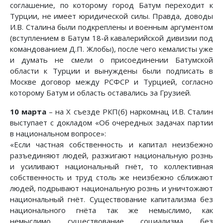
соглашение, по которому город Батум переходит к
Турции, не имеет юридической силы. Правда, доводы
И.В. Сталина были подкреплены и военным аргументом
(вступлением в Батум 18-й кавалерийской дивизии под
командованием Д.П. Жлобы), после чего кемалисты уже
и думать не смели о присоединении Батумской
области к Турции и вынуждены были подписать в
Москве договор между РСФСР и Турцией, согласно
которому Батум и область оставались за Грузией.
10 марта
– на Х съезде РКП(б) наркомнац И.В. Сталин
выступает с докладом «Об очередных задачах партии
в национальном вопросе»:
«Если частная собственность и капитал неизбежно
разъединяют людей, разжигают национальную рознь
и усиливают национальный гнёт, то коллективная
собственность и труд столь же неизбежно сближают
людей, подрывают национальную рознь и уничтожают
национальный гнёт. Существование капитализма без
национального гнёта так же немыслимо, как
немыслимо существование социализма без