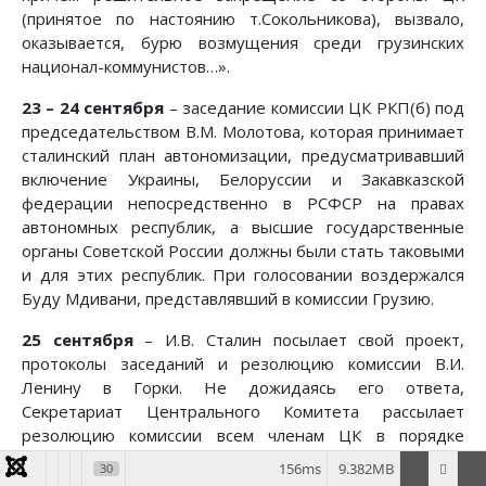
(принятое по настоянию т.Сокольникова), вызвало,
оказывается, бурю возмущения среди грузинских
национал-коммунистов…».
23 – 24 сентября
– заседание комиссии ЦК РКП(б) под
председательством В.М. Молотова, которая принимает
сталинский план автономизации, предусматривавший
включение Украины, Белоруссии и Закавказской
федерации непосредственно в РСФСР на правах
автономных республик, а высшие государственные
органы Советской России должны были стать таковыми
и для этих республик. При голосовании воздержался
Буду Мдивани, представлявший в комиссии Грузию.
25 сентября
– И.В. Сталин посылает свой проект,
протоколы заседаний и резолюцию комиссии В.И.
Ленину в Горки. Не дожидаясь его ответа,
Секретариат Центрального Комитета рассылает
резолюцию комиссии всем членам ЦК в порядке
подготовки к Пленуму, назначенному на 5 – 6 октября.
156ms
9.382MB
30