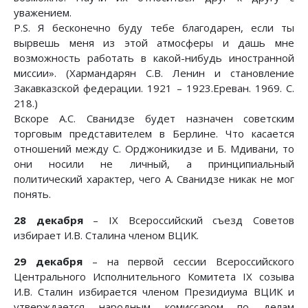
уважением.
P.S. Я бесконечно буду тебе благодарен, если ты
вырвешь меня из этой атмосферы и дашь мне
возможность работать в какой-нибудь иностранной
миссии». (Хармандарян С.В. Ленин и становление
Закавказской федерации. 1921 – 1923.Ереван. 1969. С.
218.)
Вскоре А.С. Сванидзе будет назначен советским
торговым представителем в Берлине. Что касается
отношений между С. Орджоникидзе и Б. Мдивани, то
они носили не личный, а принципиальный
политический характер, чего А. Сванидзе никак не мог
понять.
28 декабря
– IX Всероссийский съезд Советов
избирает И.В. Сталина членом ВЦИК.
29 декабря
– на первой сессии Всероссийского
Центрального Исполнительного Комитета IX созыва
И.В. Сталин избирается членом Президиума ВЦИК и
утверждается народным комиссаром по делам