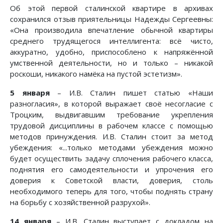
Об этой первой сталинской квартире в архивах
сохранился отзыв приятельницы Надежды Сергеевны:
«Она производила впечатление обычной квартиры
среднего трудящегося интеллигента: всё чисто,
аккуратно, удобно, приспособлено к напряжённой
умственной деятельности, но и только – никакой
роскоши, никакого намёка на пустой эстетизм».
5 января
– И.В. Сталин пишет статью «Наши
разногласия», в которой выражает своё несогласие с
Троцким, выдвигавшим требование укрепления
трудовой дисциплины в рабочем классе с помощью
методов принуждения. И.В. Сталин стоит за метод
убеждения: «...только методами убеждения можно
будет осуществить задачу сплочения рабочего класса,
поднятия его самодеятельности и упрочения его
доверия к Советской власти, доверия, столь
необходимого теперь для того, чтобы поднять страну
на борьбу с хозяйственной разрухой».
14 января
– И.В. Сталин выступает с докладом на