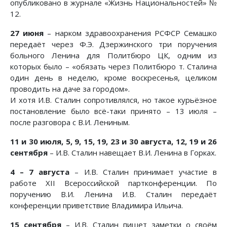
опубликовано в журнале «Жизнь Национальностей» №
12.
27 июня
– нарком здравоохранения РСФСР Семашко
передаёт через Ф.Э. Дзержинского три поручения
больного Ленина для Политбюро ЦК, одним из
которых было – «обязать через Политбюро т. Сталина
один день в неделю, кроме воскресенья, целиком
проводить на даче за городом».
И хотя И.В. Сталин сопротивлялся, но такое курьёзное
постановление было всё-таки принято – 13 июля –
после разговора с В.И. Лениным.
11 и 30 июля,
5, 9, 15, 19, 23 и 30 августа,
12, 19 и 26
сентября
– И.В. Сталин навещает В.И. Ленина в Горках.
4 – 7 августа
– И.В. Сталин принимает участие в
работе XII Всероссийской партконференции. По
поручению В.И. Ленина И.В. Сталин передаёт
конференции приветствие Владимира Ильича.
15 сентября
– И.В. Сталин пишет заметки о своём