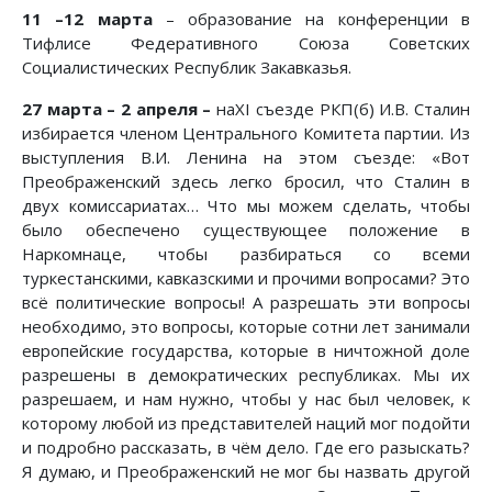
11 –12 марта
– образование на конференции в
Тифлисе Федеративного Союза Советских
Социалистических Республик Закавказья.
27 марта – 2 апреля –
наXI съезде РКП(б) И.В. Сталин
избирается членом Центрального Комитета партии. Из
выступления В.И. Ленина на этом съезде: «Вот
Преображенский здесь легко бросил, что Сталин в
двух комиссариатах… Что мы можем сделать, чтобы
было обеспечено существующее положение в
Наркомнаце, чтобы разбираться со всеми
туркестанскими, кавказскими и прочими вопросами? Это
всё политические вопросы! А разрешать эти вопросы
необходимо, это вопросы, которые сотни лет занимали
европейские государства, которые в ничтожной доле
разрешены в демократических республиках. Мы их
разрешаем, и нам нужно, чтобы у нас был человек, к
которому любой из представителей наций мог подойти
и подробно рассказать, в чём дело. Где его разыскать?
Я думаю, и Преображенский не мог бы назвать другой