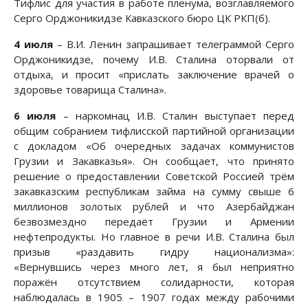
Тифлис для участия в работе пленума, возглавляемого
Серго Орджоникидзе Кавказского бюро ЦК РКП(б).
4 июля
– В.И. Ленин запрашивает телеграммой Серго
Орджоникидзе, почему И.В. Сталина оторвали от
отдыха, и просит «прислать заключение врачей о
здоровье товарища Сталина».
6 июля
– наркомнац И.В. Сталин выступает перед
общим собранием тифлисской партийной организации
с докладом «Об очередных задачах коммунистов
Грузии и Закавказья». Он сообщает, что принято
решение о предоставлении Советской Россией трём
закавказским республикам займа на сумму свыше 6
миллионов золотых рублей и что Азербайджан
безвозмездно передаёт Грузии и Армении
нефтепродукты. Но главное в речи И.В. Сталина был
призыв «раздавить гидру национализма»:
«Вернувшись через много лет, я был неприятно
поражён отсутствием солидарности, которая
наблюдалась в 1905 – 1907 годах между рабочими