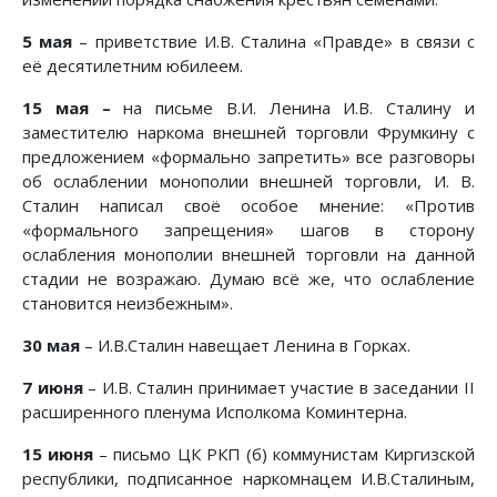
5 мая
– приветствие И.В. Сталина «Правде» в связи с
её десятилетним юбилеем.
15 мая –
на письме В.И. Ленина И.В. Сталину и
заместителю наркома внешней торговли Фрумкину с
предложением «формально запретить» все разговоры
об ослаблении монополии внешней торговли, И. В.
Сталин написал своё особое мнение: «Против
«формального запрещения» шагов в сторону
ослабления монополии внешней торговли на данной
стадии не возражаю. Думаю всё же, что ослабление
становится неизбежным».
30 мая
– И.В.Сталин навещает Ленина в Горках.
7 июня
– И.В. Сталин принимает участие в заседании II
расширенного пленума Исполкома Коминтерна.
15 июня
– письмо ЦК РКП (б) коммунистам Киргизской
республики, подписанное наркомнацем И.В.Сталиным,