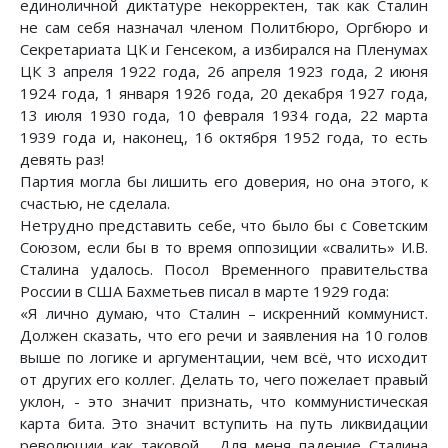
единоличной диктатуре некорректен, так как Сталин
не сам себя назначал членом Политбюро, Оргбюро и
Секретариата ЦК и Генсеком, а избирался на Пленумах
ЦК 3 апреля 1922 года, 26 апреля 1923 года, 2 июня
1924 года, 1 января 1926 года, 20 декабря 1927 года,
13 июля 1930 года, 10 февраля 1934 года, 22 марта
1939 года и, наконец, 16 октября 1952 года, то есть
девять раз!
Партия могла бы лишить его доверия, но она этого, к
счастью, не сделала.
Нетрудно представить себе, что было бы с Советским
Союзом, если бы в то время оппозиции «свалить» И.В.
Сталина удалось. Посол Временного правительства
России в США Бахметьев писал в марте 1929 года:
«Я лично думаю, что Сталин – искренний коммунист.
Должен сказать, что его речи и заявления на 10 голов
выше по логике и аргументации, чем всё, что исходит
от других его коллег. Делать то, чего пожелает правый
уклон, - это значит признать, что коммунистическая
карта бита. Это значит вступить на путь ликвидации
революции как таковой… Для меня падение Сталина