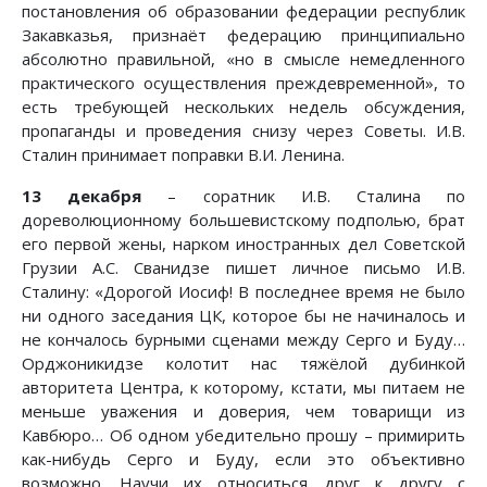
постановления об образовании федерации республик
Закавказья, признаёт федерацию принципиально
абсолютно правильной, «но в смысле немедленного
практического осуществления преждевременной», то
есть требующей нескольких недель обсуждения,
пропаганды и проведения снизу через Советы. И.В.
Сталин принимает поправки В.И. Ленина.
13 декабря
– соратник И.В. Сталина по
дореволюционному большевистскому подполью, брат
его первой жены, нарком иностранных дел Советской
Грузии А.С. Сванидзе пишет личное письмо И.В.
Сталину: «Дорогой Иосиф! В последнее время не было
ни одного заседания ЦК, которое бы не начиналось и
не кончалось бурными сценами между Серго и Буду…
Орджоникидзе колотит нас тяжёлой дубинкой
авторитета Центра, к которому, кстати, мы питаем не
меньше уважения и доверия, чем товарищи из
Кавбюро… Об одном убедительно прошу – примирить
как-нибудь Серго и Буду, если это объективно
возможно. Научи их относиться друг к другу с