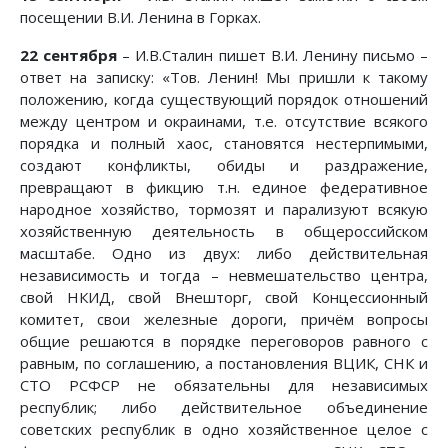
посещении В.И. Ленина в Горках.
22 сентября
– И.В.Сталин пишет В.И. Ленину письмо –
ответ на записку: «Тов. Ленин! Мы пришли к такому
положению, когда существующий порядок отношений
между центром и окраинами, т.е. отсутствие всякого
порядка и полный хаос, становятся нестерпимыми,
создают конфликты, обиды и раздражение,
превращают в фикцию т.н. единое федеративное
народное хозяйство, тормозят и парализуют всякую
хозяйственную деятельность в общероссийском
масштабе. Одно из двух: либо действительная
независимость и тогда – невмешательство центра,
свой НКИД, свой Внешторг, свой Концессионный
комитет, свои железные дороги, причём вопросы
общие решаются в порядке переговоров равного с
равным, по соглашению, а постановления ВЦИК, СНК и
СТО РСФСР не обязательны для независимых
республик; либо действительное объединение
советских республик в одно хозяйственное целое с