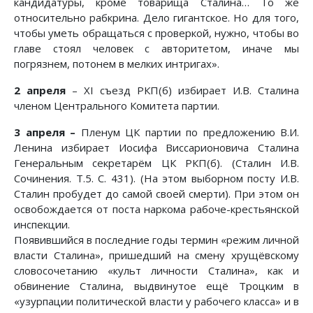
кандидатуры, кроме товарища Сталина… То же
относительно рабкрина. Дело гигантское. Но для того,
чтобы уметь обращаться с проверкой, нужно, чтобы во
главе стоял человек с авторитетом, иначе мы
погрязнем, потонем в мелких интригах».
2 апреля
– XI съезд РКП(б) избирает И.В. Сталина
членом Центрального Комитета партии.
3 апреля –
Пленум ЦК партии по предложению В.И.
Ленина избирает Иосифа Виссарионовича Сталина
Генеральным секретарём ЦК РКП(б). (Сталин И.В.
Сочинения. Т.5. С. 431). (На этом выборном посту И.В.
Сталин пробудет до самой своей смерти). При этом он
освобождается от поста наркома рабоче-крестьянской
инспекции.
Появившийся в последние годы термин «режим личной
власти Сталина», пришедший на смену хрущёвскому
словосочетанию «культ личности Сталина», как и
обвинение Сталина, выдвинутое ещё Троцким в
«узурпации политической власти у рабочего класса» и в