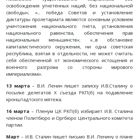
освобождения угнетённых наций, без национальной
свободы»; «... победа Советов и установление
диктатуры пролетариата являются основным условием
уничтожения национального гнёта, установления
национального равенства, обеспечения прав
национальных меньшинств»; «...в обстановке
капиталистического окружения, ни одна советская
республика, взятая в отдельности, не может считать
себя обеспеченной от экономического истощения и
военного разгрома со стороны мирового
империализма».
13 марта
– В.И. Ленин пишет записку И.В.Сталину о
посылке делегатов Х съезда РКП(б) на подавление
кронштадтского мятежа.
16 марта
– Пленум ЦК РКП(б) избирает И.В. Сталина
членом Политбюро и Оргбюро Центрального комитета
партии.
Март
– И.В. Сталин пишет письмо В.И. Ленину о плане