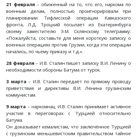
21 февраля
– обиженный на то, что его, наркома по
военным делам, полностью проигнорировали при
планировании Тифлисской операции Кавказского
фронта, Л.Д. Троцкий посылает из Екатеринбурга
своему заместителю Э.М. Склянскому телеграмму:
«Пожалуйста, составьте для меня короткую записку о
военных операциях против Грузии, когда эти операции
начались, по чьему приказу и т.д.».
28 февраля
– И.В. Сталин пишет записку В.И. Ленину о
необходимости обороны Батума от турок.
3 марта
– И.В. Сталин передаёт по прямому проводу
приветствие и директивы В.И. Ленина грузинским
коммунистам.
9 марта
– наркомнац И.В. Сталин принимает активное
участие в переговорах с Турцией относительно
Батума.
Он доказывает кемалистам, что заключённое Турцией
с грузинским меньшевистским правительством тайное