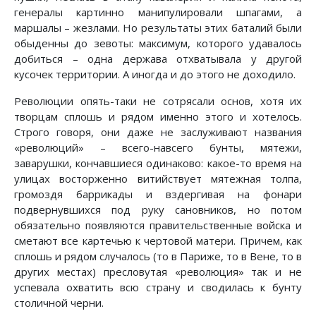
генералы картинно манипулировали шпагами, а
маршалы – жезлами. Но результаты этих баталий были
обыденны до зевоты: максимум, которого удавалось
добиться – одна держава отхватывала у другой
кусочек территории. А иногда и до этого не доходило.
Революции опять-таки не сотрясали основ, хотя их
творцам сплошь и рядом именно этого и хотелось.
Строго говоря, они даже не заслуживают названия
«революций» – всего-навсего бунты, мятежи,
заварушки, кончавшиеся одинаково: какое-то время на
улицах восторженно витийствует мятежная толпа,
громоздя баррикады и вздергивая на фонари
подвернувшихся под руку сановников, но потом
обязательно появляются правительственные войска и
сметают все картечью к чертовой матери. Причем, как
сплошь и рядом случалось (то в Париже, то в Вене, то в
других местах) пресловутая «революция» так и не
успевала охватить всю страну и сводилась к бунту
столичной черни.