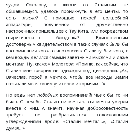
чудом Соколову, в жизни со Сталиным не
общавшемуся, удалось проникнуть в его мечты, то
есть
мысли?
С помощью некоей волшебной
аппаратуры, полученной от дружественно
настроенных пришельцев с Тау Кита, или посредством
спиритического блюдечка? Единственным
достоверным свидетельством в таких случаях были бы
воспоминания кого-то чертовски к Сталину близкого, с
кем вождь делился самыми заветными мыслями и даже
мечтами. Ну, скажем Молотова: «Помню, как сейчас, что
Сталин мне говорил не однажды под цинандали: „Ах,
Вячеслав, порой я мечтаю, чтобы все народы Земли
называли меня своим учителем и кормчим…“».
Но ведь нет
подобных
воспоминаний! Чьих бы то ни
было. О чем бы Сталин ни мечтал, эти мечты умерли
вместе с ним. А значит, научная добросовестность
требует не разбрасываться голословными
утверждениями вроде: «Сталин мечтал…», «Сталин
думал…»