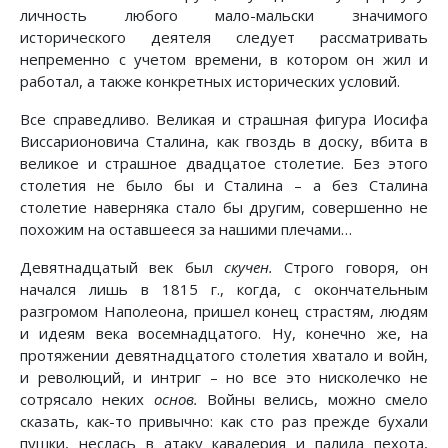
личность любого мало-мальски значимого
исторического деятеля следует рассматривать
непременно с учетом времени, в котором он жил и
работал, а также конкретных исторических условий.
Все справедливо. Великая и страшная фигура Иосифа
Виссарионовича Сталина, как гвоздь в доску, вбита в
великое и страшное двадцатое столетие. Без этого
столетия не было бы и Сталина – а без Сталина
столетие наверняка стало бы другим, совершенно не
похожим на оставшееся за нашими плечами…
Девятнадцатый век был
скучен.
Строго говоря, он
начался лишь в 1815 г., когда, с окончательным
разгромом Наполеона, пришел конец страстям, людям
и идеям века восемнадцатого. Ну, конечно же, на
протяжении девятнадцатого столетия хватало и войн,
и революций, и интриг – но все это нисколечко не
сотрясало неких
основ.
Войны велись, можно смело
сказать, как-то привычно: как сто раз прежде бухали
пушки, неслась в атаку кавалерия и палила пехота,