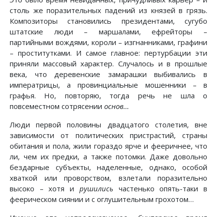
столь же поразительных падений из князей в грязь.
Композиторы становились президентами, сугубо
штатские люди – маршалами, ефрейторы –
партийными вождями, короли – изгнанниками, графини
– проститутками. И самое главное: пертурбации эти
приняли массовый характер. Случалось и в прошлые
века, что деревенские замарашки выбивались в
императрицы, а провинциальные мошенники – в
графья. Но, повторяю, тогда речь не шла о
повсеместном сотрясении
основ…
Люди первой половины двадцатого столетия, вне
зависимости от политических пристрастий, страны
обитания и пола, жили гораздо ярче и фееричнее, что
ли, чем их предки, а также потомки. Даже довольно
бездарные субъекты, наделенные, однако, особой
хваткой или проворством, взлетали поразительно
высоко – хотя и
рушились
частенько опять-таки в
феерическом сиянии и с оглушительным грохотом…