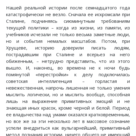
Нашей реальной истории после семнадцатого года
катастрофически не везло. Сначала ее искромсали при
Сталине, подчиняясь сиюминутным требованиям
текущей политики – когда из жизни, из памяти, из
учебников исчезали не только весьма заметные люди,
но и события немалых масштабов. Потом, при
Хрущеве, историю доверили писать людям,
пострадавшим при Сталине и всерьез на него
обиженным, – нетрудно представить, что из этого
вышло. И, наконец, во времена не к ночи будь
помянутой «перестройки» к делу подключилась
советская интеллигенция – горластая и
невежественная, напрочь лишенная не только умения
мыслить логически, но и мыслить вообще, способная
лишь на выражение примитивных эмоций и не
знающая иных красок, кроме черной и белой. Период
ее владычества над умами оказался кратковременным,
но все же за эти несколько лет в массовое сознание
успели внедриться как вульгарнейший, примитивный
метод познания истории, ничего общего не имеющий