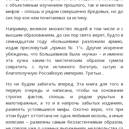
с объективным изучением прошлого, так и множество
мифов – сплошь и рядом совершенно бредовых, но до
сих пор кое-кем почитаемых за истину.
Например, великое множество людей в том числе и с
высшим образованием, до сих пор свято верят, будто в
семнадцатом году «большевики разложили армию,
издав пресловутый „приказ № 1“». Другие искренне
убеждены, что большевиков была «кучка» – и именно
эта кучка каким-то мистическим образом сумела
совратить с пути истинного богатую, сытую и
благополучную Российскую империю. Третьи…
Но не будем забегать вперед. Эта книга для того в
первую очередь и написана, чтобы на основании
строгих фактов, сплошь и рядом укрытых в
малотиражных, а то и в напрочь забытых изданиях,
развеять устоявшиеся мифы. Охотно верю, что при
этом будет оттоптана не одна любимая мозоль, а иные
иллюзии – развеяны самым беззастенчивым образом,
не говоря уже о шумных выражениях недовольства со