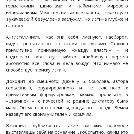
германскими шпионами и наймитами мирового
империализма. Меж тем, не так все просто, – свою пулю
Тухачевский безусловно заслужил, но истина глубже и
сложнее…
Антисталинисты, как они себя именуют, наоборот,
видят решительно за всеми поступками Сталина
примитивно понимаемую «жажду власти» – и
подгоняют под эту глубоко ошибочную версию
абсолютно все слова и дела вождя. Что нимало не
способствует поиску истины.
Доходит до смешного. Даже у Б. Соколова, автора
серьезного, эрудированного и не склонного к
примитивным формулировкам, можно прочитать в
«Сталине»: «Но почестей на родине диктатору было
мало. Он мечтал о времени, когда все народы Земли
назовут его своим учителем и кормчим».
Взявшись публиковать такие пассажи, поневоле
выставляешь себя на осмеяние. Любопытно, каким это