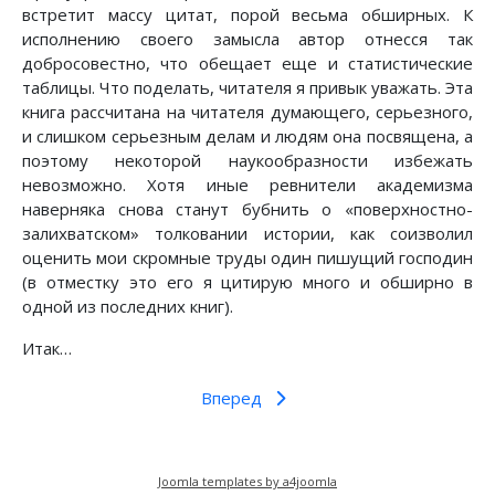
встретит массу цитат, порой весьма обширных. К
исполнению своего замысла автор отнесся так
добросовестно, что обещает еще и статистические
таблицы. Что поделать, читателя я привык уважать. Эта
книга рассчитана на читателя думающего, серьезного,
и слишком серьезным делам и людям она посвящена, а
поэтому некоторой наукообразности избежать
невозможно. Хотя иные ревнители академизма
наверняка снова станут бубнить о «поверхностно-
залихватском» толковании истории, как соизволил
оценить мои скромные труды один пишущий господин
(в отместку это его я цитирую много и обширно в
одной из последних книг).
Итак…
Вперед
Joomla templates by a4joomla