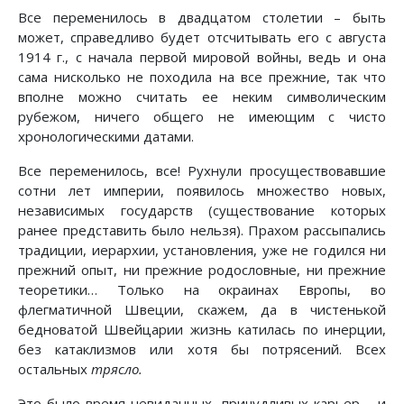
Все переменилось в двадцатом столетии – быть
может, справедливо будет отсчитывать его с августа
1914 г., с начала первой мировой войны, ведь и она
сама нисколько не походила на все прежние, так что
вполне можно считать ее неким символическим
рубежом, ничего общего не имеющим с чисто
хронологическими датами.
Все переменилось, все! Рухнули просуществовавшие
сотни лет империи, появилось множество новых,
независимых государств (существование которых
ранее представить было нельзя). Прахом рассыпались
традиции, иерархии, установления, уже не годился ни
прежний опыт, ни прежние родословные, ни прежние
теоретики… Только на окраинах Европы, во
флегматичной Швеции, скажем, да в чистенькой
бедноватой Швейцарии жизнь катилась по инерции,
без катаклизмов или хотя бы потрясений. Всех
остальных
трясло.
Это было время невиданных, причудливых карьер – и