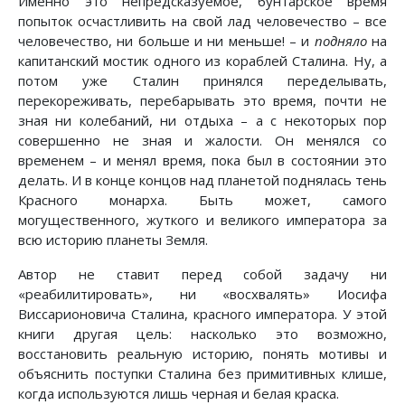
Именно это непредсказуемое, бунтарское время
попыток осчастливить на свой лад человечество – все
человечество, ни больше и ни меньше! – и
подняло
на
капитанский мостик одного из кораблей Сталина. Ну, а
потом уже Сталин принялся переделывать,
перекореживать, перебарывать это время, почти не
зная ни колебаний, ни отдыха – а с некоторых пор
совершенно не зная и жалости. Он менялся со
временем – и менял время, пока был в состоянии это
делать. И в конце концов над планетой поднялась тень
Красного монарха. Быть может, самого
могущественного, жуткого и великого императора за
всю историю планеты Земля.
Автор не ставит перед собой задачу ни
«реабилитировать», ни «восхвалять» Иосифа
Виссарионовича Сталина, красного императора. У этой
книги другая цель: насколько это возможно,
восстановить реальную историю, понять мотивы и
объяснить поступки Сталина без примитивных клише,
когда используются лишь черная и белая краска.