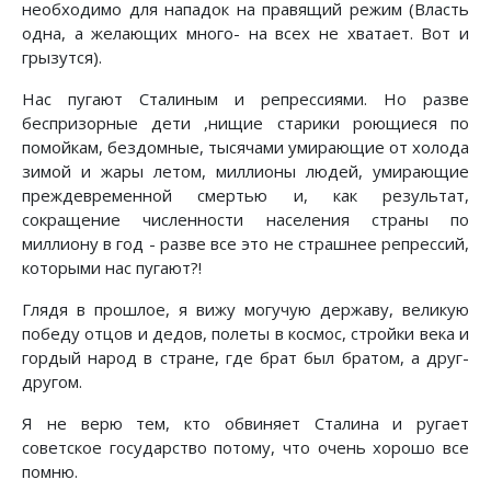
необходимо для нападок на правящий режим (Власть
одна, а желающих много- на всех не хватает. Вот и
грызутся).
Нас пугают Сталиным и репрессиями. Но разве
беспризорные дети ,нищие старики роющиеся по
помойкам, бездомные, тысячами умирающие от холода
зимой и жары летом, миллионы людей, умирающие
преждевременной смертью и, как результат,
сокращение численности населения страны по
миллиону в год - разве все это не страшнее репрессий,
которыми нас пугают?!
Глядя в прошлое, я вижу могучую державу, великую
победу отцов и дедов, полеты в космос, стройки века и
гордый народ в стране, где брат был братом, а друг-
другом.
Я не верю тем, кто обвиняет Сталина и ругает
советское государство потому, что очень хорошо все
помню.