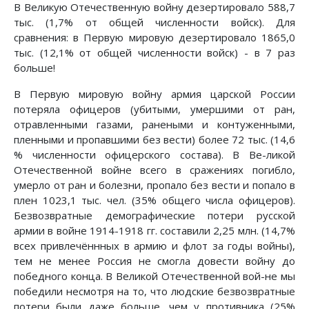
В Великую Отечественную войну дезертировало 588,7
тыс. (1,7% от общей численности войск). Для
сравнения: в Первую мировую дезертировало 1865,0
тыс. (12,1% от общей численности войск) - в 7 раз
больше!
В Первую мировую войну армия царской России
потеряла офицеров (убитыми, умершими от ран,
отравленными газами, ранеными и контуженными,
пленными и пропавшими без вести) более 72 тыс. (14,6
% численности офицерского состава). В Ве-ликой
Отечественной войне всего в сражениях погибло,
умерло от ран и болезни, пропало без вести и попало в
плен 1023,1 тыс. чел. (35% общего числа офицеров).
Безвозвратные демографические потери русской
армии в войне 1914-1918 гг. составили 2,25 млн. (14,7%
всех привлечённных в армию и флот за годы войны),
тем не менее Россия не смогла довести войну до
победного конца. В Великой Отечественной вой-не мы
победили несмотря на то, что людские безвозвратные
потери были даже больше, чем у противника (25%