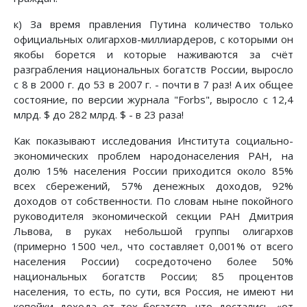
к) За время правления Путина количество только
официальных олигархов-миллиардеров, с которыми он
якобы борется и которые наживаются за счёт
разграбления национальных богатств России, выросло
с 8 в 2000 г. до 53 в 2007 г. - почти в 7 раз! А их общее
состояние, по версии журнала "Forbs", выросло с 12,4
млрд. $ до 282 млрд. $ - в 23 раза!
Как показывают исследования Института социально-
экономических проблем народонаселения РАН, на
долю 15% населения России приходится около 85%
всех сбережений, 57% денежных доходов, 92%
доходов от собственности. По словам ныне покойного
руководителя экономической секции РАН Дмитрия
Львова, в руках небольшой группы олигархов
(примерно 1500 чел., что составляет 0,001% от всего
населения России) сосредоточено более 50%
национальных богатств России; 85 процентов
населения, то есть, по сути, вся Россия, не имеют ни
копейки дохода от тех богатств, что достались «от