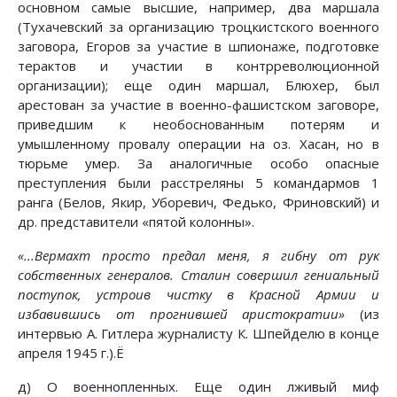
основном самые высшие, например, два маршала
(Тухачевский за организацию троцкистского военного
заговора, Егоров за участие в шпионаже, подготовке
терактов и участии в контрреволюционной
организации); еще один маршал, Блюхер, был
арестован за участие в военно-фашистском заговоре,
приведшим к необоснованным потерям и
умышленному провалу операции на оз. Хасан, но в
тюрьме умер. За аналогичные особо опасные
преступления были расстреляны 5 командармов 1
ранга (Белов, Якир, Уборевич, Федько, Фриновский) и
др. представители «пятой колонны».
«...Вермахт просто предал меня, я гибну от рук
собственных генералов. Сталин совершил гениальный
поступок, устроив чистку в Красной Армии и
избавившись от прогнившей аристократии»
(из
интервью А. Гитлера журналисту К. Шпейделю в конце
апреля 1945 г.).Ё
д) О военнопленных. Еще один лживый миф