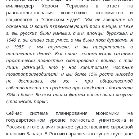
миллиардер Хероси Теравама в ответ на
разглагольствования «советских» экономистов и
социологов о "японском чуде":
"Вы не говорите об
основном. О вашей первенствующей роли в мире. В 1939
г. вы, русские, были умными, а мы, японцы, дураками. В
1949 г. вы стали ещё умнее, а мы были пока дураками. А
в 1955 г. мы поумнели, а вы превратились в
пятилетних детей. Вся наша экономическая система
практически полностью скопирована с вашей, с той
лишь разницей, что у нас капитализм, частные
товаропроизводители, и мы более 15% роста никогда
не достигали, вы же - при общественной
собственности на средства производства - достигали
30% и более. Во всех наших фирмах висят ваши лозунги
сталинской поры".
Сейчас система планирования экономики на
государственном уровне полностью уничтожена и
Россия в итоге влачит жалкое существование сырьевой
колонии Запада. В России параллельно существует две