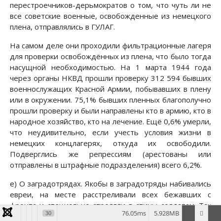
перестроечников-дерьмократов о том, что чуть ли не
все советские военные, освобожденные из немецкого
плена, отправлялись в ГУЛАГ.
На самом деле они проходили фильтрационные лагеря
для проверки освобождённых из плена, что было тогда
насущной необходимостью. На 1 марта 1944 года
через органы НКВД прошли проверку 312 594 бывших
военнослужащих Красной Армии, побывавших в плену
или в окружении. 75,1% бывших пленных благополучно
прошли проверку и были направлены кто в армию, кто в
народное хозяйство, кто на лечение. Ещё 0,6% умерли,
что неудивительно, если учесть условия жизни в
немецких концлагерях, откуда их освободили.
Подверглись же репрессиям (арестованы или
отправлены в штрафные подразделения) всего 6,2%.
е) О заградотрядах. Якобы в заградотряды набивались
евреи, на месте расстреливали всех бежавших с
фронта и специально стреляли в спины солдатам. Так
76.05ms
5.928MB
30
ли это?