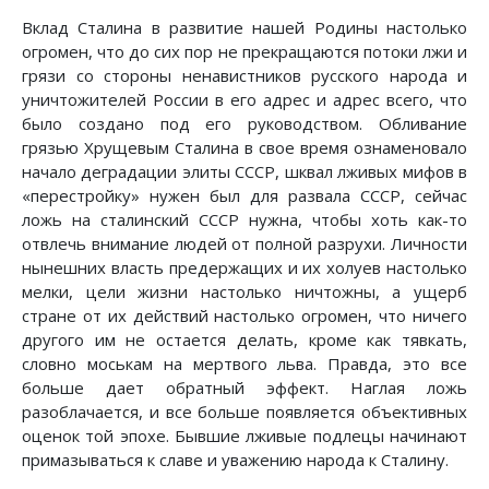
Вклад Сталина в развитие нашей Родины настолько
огромен, что до сих пор не прекращаются потоки лжи и
грязи со стороны ненавистников русского народа и
уничтожителей России в его адрес и адрес всего, что
было создано под его руководством. Обливание
грязью Хрущевым Сталина в свое время ознаменовало
начало деградации элиты СССР, шквал лживых мифов в
«перестройку» нужен был для развала СССР, сейчас
ложь на сталинский СССР нужна, чтобы хоть как-то
отвлечь внимание людей от полной разрухи. Личности
нынешних власть предержащих и их холуев настолько
мелки, цели жизни настолько ничтожны, а ущерб
стране от их действий настолько огромен, что ничего
другого им не остается делать, кроме как тявкать,
словно моськам на мертвого льва. Правда, это все
больше дает обратный эффект. Наглая ложь
разоблачается, и все больше появляется объективных
оценок той эпохе. Бывшие лживые подлецы начинают
примазываться к славе и уважению народа к Сталину.