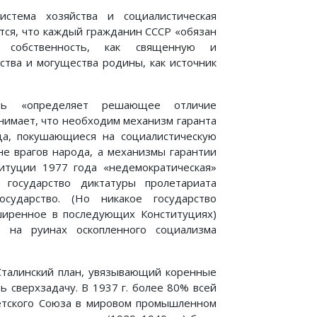
истема хозяйства и социалистическая
ится, что каждый гражданин СССР «обязан
ю собственность, как священную и
тства и могущества родины, как источник
сть «определяет решающее отличие
онимает, что необходим механизм гаранта
ица, покушающиеся на социалистическую
 не врагов народа, а механизмы гарантии
итуции 1977 года «недемократическая»
 государство диктатуры пролетариата
сударство. (Но никакое государство
сширенное в последующих Конституциях)
о на руинах оскопленного социализма
 Сталинский план, увязывающий коренные
 сверхзадачу. В 1937 г. более 80% всей
етского Союза в мировом промышленном