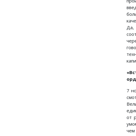
про
вве
бол
кач
Да,
соо
чер
гов
тех
кап
«Вс
орд
7 н
смо
Вел
еди
от 
умо
чем