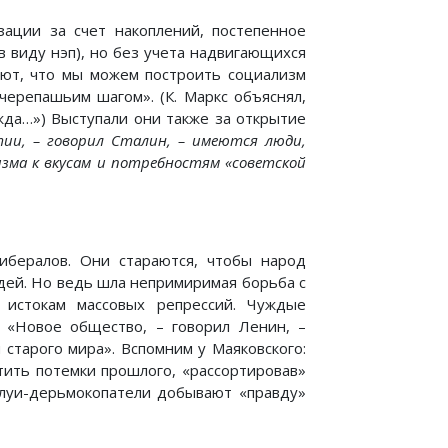
ации за счет накоплений, постепенное
в виду нэп), но без учета надвигающихся
ают, что мы можем построить социализм
черепашьим шагом». (К. Маркс объяснял,
жда…») Выступали они также за открытие
ии, – говорил Сталин, – имеются люди,
ма к вкусам и потребностям «советской
ибералов. Они стараются, чтобы народ
юдей. Но ведь шла непримиримая борьба с
 истокам массовых репрессий. Чуждые
. «Новое общество, – говорил Ленин, –
 старого мира». Вспомним у Маяковского:
тить потемки прошлого, «рассортировав»
олуи-дерьмокопатели добывают «правду»