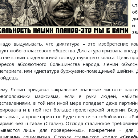
Ст
об
ди
и 
зв
надо выдумывать, что диктатура – это изобретение ко
дукт любого классового общества. Диктатура призвана внед
оответствии с идеологией господствующего класса. Цель пр
ересов абсолютного большинства народа. Ленин объясн
летариата, или «диктатура буржуазно-помещичьей шайки». Д
дойдешь.
ему Ленин придавал сакральное значение чистоте парти
овоположники марксизма, если в руки людей, набит
дставлениями, в той или иной мере попадает даже партийно
трирована и в ней нет больше пролетарской энергии. Безу
летариат, а пролетариат не будет вести за собой массы. «Р
 армия без штаба» (Сталин). Отсюда сталинское требование
рываются лишь для проверенных». Конкретнее – для 
нципами» социализма. Отсюда сталинское кредо:
«Серед