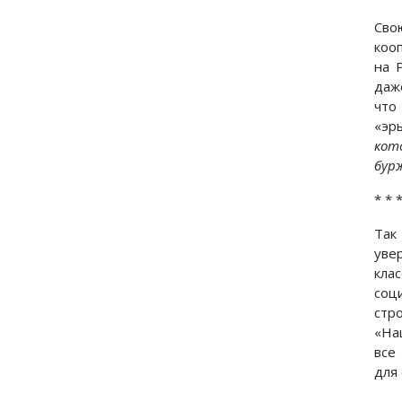
Сво
коо
на 
даж
что
«эр
кот
бур
* * 
Так
уве
кла
соц
стр
«На
все
для