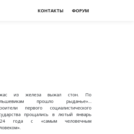
КОНТАКТЫ
ФОРУМ
Ужас из железа выжал стон. По
ольшевикам прошло рыданье»…
роители первого социалистического
сударства прощались в лютый январь
924 года с «самым человечным
ловеком».