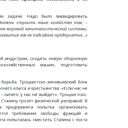
ие задачи. Надо было ликвидировать
олжны строить наше хозяйство так, –
ток мировой капиталистической системы,
развития как ее подсобное предприятие…»
ей индустрии, создать новую оборонную
охозяйственных машин, подготовить
 борьба. Троцкистско-зиновьевский блок
его класса и крестьянства. «Если нас не
– ничего у нас не выйдет». Троцкистско-
 Сталину грозят физической расправой. В
предпринята попытка организовать
ается требование свободы фракций и
ита попыталась сместить Сталина с поста