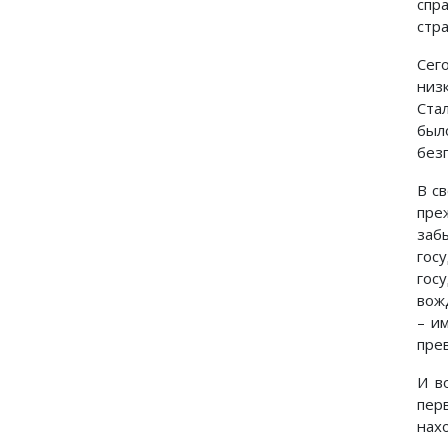
спр
стр
Сег
низ
Ста
был
без
В с
пре
заб
гос
гос
вож
– и
прев
И в
пер
нах