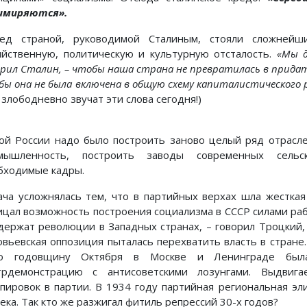
имиряются».
ед страной, руководимой Сталиным, стояли сложнейш
яйственную, политическую и культурную отсталость.
«Мы д
орил Сталин, – чтобы наша страна не превратилась в прида
бы она не была включена в общую схему капиталистического 
 злободневно звучат эти слова сегодня!)
ой России надо было построить заново целый ряд отрасл
мышленность, построить заводы современных сельск
бходимые кадры.
ача усложнялась тем, что в партийных верхах шла жесткая
ицал возможность построения социализма в СССР силами рабоч
держат революции в Западных странах, – говорил Троцкий, 
овьевская оппозиция пыталась перехватить власть в стране.
ю годовщину Октября в Москве и Ленинграде была 
трдемонстрацию с антисоветскими лозунгами. Выдвиг
ппировок в партии. В 1934 году партийная региональная эл
ека. Так кто же разжигал фитиль репрессий 30-х годов?