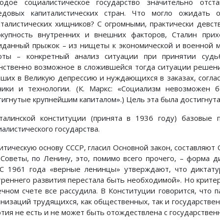
одое социалистическое государство значительно отст
едовых капиталистических стран. Что могло ожидать 
италистических хищников? С огромными, практически девс
окупность внутренних и внешних факторов, Сталин при
иданный прыжок – из нищеты к экономической и военной м
оты – конкретный анализ ситуации при принятии судь
нственно возможное в сложившейся тогда ситуации решение
вших в Великую депрессию и нуждающихся в заказах, соглас
ники и технологии. (К. Маркс: «Социализм невозможен б
тигнутые крупнейшим капиталом».) Цель эта была достигнута
талинской конституции (принята в 1936 году) базовые
иалистического государства.
итическую основу СССР, гласил Основной закон, составляют
 Советы, по Ленину, это, помимо всего прочего, – форма 
С 1961 года «верные ленинцы» утверждают, что диктатур
треннего развития перестала быть необходимой». Но критер
ечном счете все рассудила. В Конституции говорится, что 
анизаций трудящихся, как общественных, так и государствен
ртия не есть и не может быть отождествлена с государствен