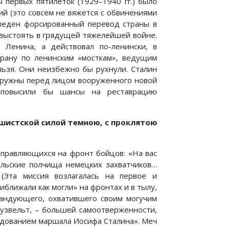
ы первых пятилеток (1929–1940 гг.) было
й (это совсем не вяжется с обвинениями
оведен форсированный перевод страны в
 выстоять в грядущей тяжелейшей войне.
 Ленина, а действовал по-ленински, в
трану по ленинским «мосткам», ведущим
льзя. Они неизбежно бы рухнули. Сталин
зоружны перед лицом вооруженного новой
о повысили бы шансы на реставрацию
фашистской силой темною, с проклятою
тправляющихся на фронт бойцов: «На вас
тельские полчища немецких захватчиков…
(Эта миссия возлагалась на первое и
ближали как могли» на фронтах и в тылу,
мандующего, охватившего своим могучим
Рузвельт, – большей самоотверженности,
андованием маршала Иосифа Сталина». Меч