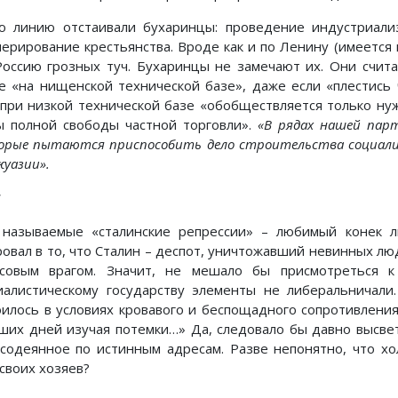
ю линию отстаивали бухаринцы: проведение индустриализ
перирование крестьянства. Вроде как и по Ленину (имеется 
Россию грозных туч. Бухаринцы не замечают их. Они счит
е «на нищенской технической базе», даже если «плестись 
 при низкой технической базе «обобществляется только ну
ы полной свободы частной торговли».
«В рядах нашей парт
орые пытаются приспособить дело строительства социализ
жуазии».
*
 называемые «сталинские репрессии» – любимый конек л
ровал в то, что Сталин – деспот, уничтожавший невинных л
ссовым врагом. Значит, не мешало бы присмотреться к
иалистическому государству элементы не либеральничали
оилось в условиях кровавого и беспощадного сопротивления
ших дней изучая потемки…» Да, следовало бы давно высве
 содеянное по истинным адресам. Разве непонятно, что х
 своих хозяев?