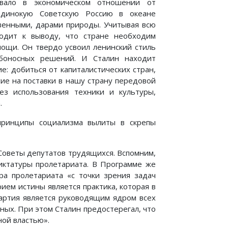
авало в экономическом отношении от
одинокую Советскую Россию в океане
твенными, дарами природы. Учитывая всю
ходит к выводу, что стране необходим
ощи. Он твердо усвоил ленинский стиль
боносных решений. И Сталин находит
: добиться от капиталистических стран,
ие на поставки в нашу страну передовой
ез использования техники и культуры,
.
 принципы социализма вылиты в скрепы
 Советы депутатов трудящихся. Вспомним,
диктатуры пролетариата. В Программе же
а пролетариата «с точки зрения задач
ием истины является практика, которая в
партия является руководящим ядром всех
ных. При этом Сталин предостерегал, что
ной властью».