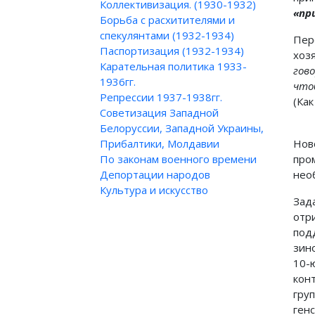
Коллективизация. (1930-1932)
«пр
Борьба с расхитителями и
спекулянтами (1932-1934)
Пер
Паспортизация (1932-1934)
хоз
Карательная политика 1933-
гов
1936гг.
что
Репрессии 1937-1938гг.
(Как
Советизация Западной
Белоруссии, Западной Украины,
Прибалтики, Молдавии
Нов
По законам военного времени
про
Депортации народов
нео
Культура и искусство
Зад
отр
под
зин
10-
кон
гру
генс