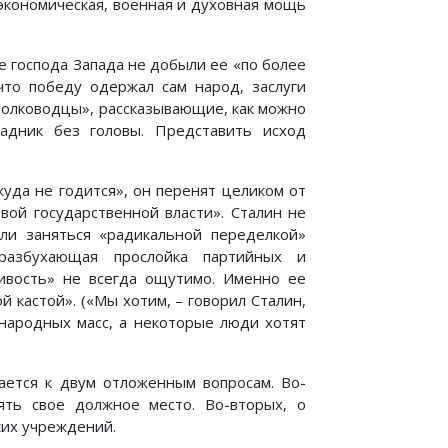
экономическая, военная и духовная мощь
е господа Запада не добыли ее «по более
что победу одержал сам народ, заслуги
«полководцы», рассказывающие, как можно
дник без головы. Представить исход
куда не годится», он перенят целиком от
вой государственной власти». Сталин не
ли заняться «радикальной переделкой»
 разбухающая прослойка партийных и
ливость» не всегда ощутимо. Именно ее
 кастой». («Мы хотим, – говорил Сталин,
 народных масс, а некоторые люди хотят
ается к двум отложенным вопросам. Во-
ять свое должное место. Во-вторых, о
ких учреждений.