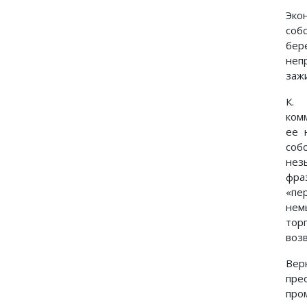
Эко
соб
бер
неп
заж
К. 
ком
ее 
соб
нез
фра
«пе
нем
тор
воз
Вер
пре
про