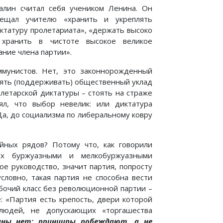
алин считал себя учеником Ленина. Он
ещал учителю «хранить и укреплять
ктатуру пролетариата», «держать высоко
хранить в чистоте высокое великое
ание члена партии».
ммунистов. Нет, это законнорожденный
рять (поддерживать) общественный уклад
олетарской диктатуры – стоять на страже
ял, что выбор невелик: или диктатура
а, до социализма по либеральному ковру
йных рядов? Потому что, как говорили
ых буржуазными и мелкобуржуазными
е руководство, значит партия, попросту
словно, такая партия не способна вести
абочий класс без революционной партии –
: «Партия есть крепость, двери которой
людей, не допускающих «торгашества
ины нет: принципы побеждают, а не