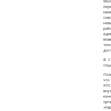
Мол
пер
кап
сов
нев
раб
еди
впа
тех
дос
В С
соц
Пол
что
КПС
вну
кон
орг
«па