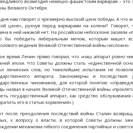
аведливого возмездия немецко-фашистским варварам – это 
аны Великого Октября.
одня нам говорят о чрезмерно высокой цене победы. А что ж
кой цене», рухнув перед варварами на колени? Говорят, 
лина в ней никакой нет. На российском небосклоне засияли 
о бы победить либеральным мечом, которым машет вса
голового ведения Великой Отечественной войны несложно.
вое время Ленин прямо говорил, что «наш аппарат ровно ни
жней эпохи. Что Советы должны стать «единственной осно
ыл ленинских слов, но тяжелейшие испытания не позволя
ударственного аппарата. Закономерны и последствия:
ударственных чиновников, для которой понятие «справед
дь назвал в начале Великой Отечественной войны «проклятой
меть государственный аппарат, как средство обслуживания
ратить его в статью кормления».)
от после преодоления последствий войны Сталин возвращ
вых, к вопросу о власти, в которой Советы должны зан
ождении механизма гибкого соединения партийных и советс