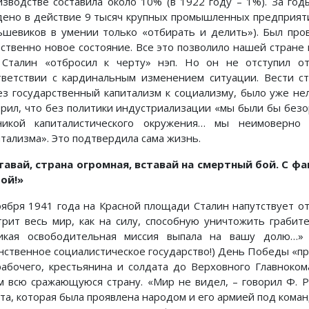
изводстве составила около 10% (в 1922 году – 1%). За год
дено в действие 9 тысяч крупных промышленных предприяти
ьшевиков в умении только «отбирать и делить»). Был пр
ественно новое состояние. Все это позволило нашей стране
 Сталин «отбросил к черту» нэп. Но он не отступил от
тветствии с кардинальным изменением ситуации. Вести с
ез государственный капитализм к социализму, было уже не
орил, что без политики индустриализации «мы были бы бе
никой капиталистического окружения… мы неимоверн
итализма». Это подтвердила сама жизнь.
тавай, страна огромная, вставай на смертный бой. С 
ой!»
оября 1941 года на Красной площади Сталин напутствует о
трит весь мир, как на силу, способную уничтожить граби
икая освободительная миссия выпала на вашу долю…» 
нственное социалистическое государство!) День Победы «при
рабочего, крестьянина и солдата до Верховного Главноко
м всю сражающуюся страну. «Мир не видел, – говорил Ф. 
 та, которая была проявлена народом и его армией под ком