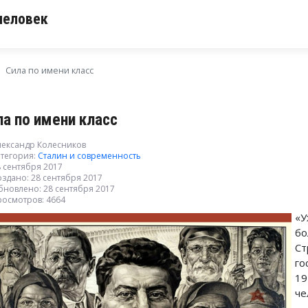
человек
Сила по имени класс
ла по имени класс
лександр Колесников
тегория:
Сталин и современность
 сентября 2017
здано: 28 сентября 2017
бновлено: 28 сентября 2017
росмотров: 4664
«
б
Ст
го
1
че