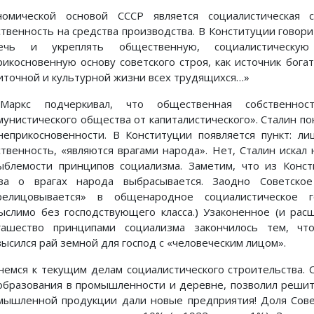
номической основой СССР является социалистическая с
ственность на средства производства. В Конституции говор
ечь и укреплять общественную, социалистическу
рикосновенную основу советского строя, как источник бога
иточной и культурной жизни всех трудящихся…»
Маркс подчеркивал, что общественная собственно
мунистического общества от капиталистического». Сталин п
неприкосновенности. В Конституции появляется пункт: л
ственность, «являются врагами народа». Нет, Сталин искал
ыблемости принципов социализма. Заметим, что из Конст
за о врагах народа выбрасывается. Заодно Советское
релицовывается» в общенародное социалистическое го
ыслимо без господствующего класса.) Узаконенное (и ра
гашество принципами социализма закончилось тем, чт
высился рай земной для господ с «человеческим лицом».
немся к текущим делам социалистического строительства.
образования в промышленности и деревне, позволил решить
мышленной продукции дали новые предприятия! Доля Сов