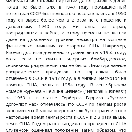
минимальные объемы нефтяных денег (газовых денег
тогда не было). Уже в 1947 году промышленный
потенциал СССР был полностью восстановлен, а в 1950
году он вырос более чем в 2 раза по отношению к
довоенному 1940 году. Ни одна из стран,
пострадавших в войне, к этому времени не вышла
даже на довоенный уровень несмотря на мощные
финансовые вливания со стороны США. Например,
Япония достигла довоенного уровня лишь в 1955 году,
хотя, если не считать ядерных бомбардировок,
серьезных разрушений там не было. Лимитированное
распределение продуктов по карточкам было
отменено в СССР в 1947 году, а в Англии, несмотря на
помощь США, лишь в 1954 году. В сентябрьском
номере журнала «Нейшнл бизнес» ("National Business")
за 1953 г. в статье Герберта Гарриса «Русские
догоняют нас» отмечалось,что СССР по темпам роста
экономической мощи опережает любую страну и что в
настоящее время темпы роста в СССР в 2-3 раза выше,
чем в США. Годом ранее кандидат в президенты США
Стивенсон оценивал положение таким образом, что