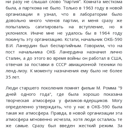
ни разу не слышал слово "партия". Комната месткома
была, а парткома не было. Только в 1963 году в новой
организации я узнал, что в лаборатории было
довольно много членов партии, и меня сразу же
попытались сагитировать на вступление, но я
уклонился. Иначе мне не удалось бы в 1964 году
покинуть эту организацию. Кстати, начальник ОКБ-590
В.И. Ланердин был беспартийным. Говорили, что на
пост начальника ОКБ Ланердина назначил лично
Сталин, а до этого во время войны он работал в США,
отвечая за поставки в СССР авиационной техники по
ленд-лизу. К моменту назначения ему было не более
35 лет.
Люди старшего поколения помнят фильм М. Ромма "9
дней одного года", где была хорошо показана
творческая атмосфера у физиков-ядерщиков. Могу
определенно утверждать, что у нас в ОКБ-590 была
такая же атмосфера. Правда, в новой организации эта
атмосфера мгновенно исчезла, хотя люди остались те
же самые. Сразу был введен жесткий режим. За