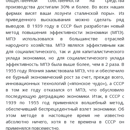
общественной собственности на средства
производства достигали 30% и более. Во всех наших
фирмах висят ваши лозунги сталинской поры». Из
приведенного высказывания можно сделать ряд
выводов. В 1939 году в СССР был разработан новый
метод повышения эффективности экономики (МПЭ).
МПЭ использовался в большинстве отраслей
народного хозяйства. МПЭ являлся эффективным как
для социалистического, так и для капиталистического
уклада экономики, но для социалистического уклада
эффективность МПЭ была выше более, чем в 2 раза. В
1955 году Япония заимствовала МПЭ, что и обеспечило
ее бурный экономический рост за счет, прежде всего,
инновационных технологий («японское чудо»), а СССР
в том же году отказался от МПЭ, что обусловило
последующую деградацию экономики. Итак, в СССР с
1939 по 1955 год применялся волшебный метод,
обеспечивший беспрецедентный взлет экономики. Об
этом методе в настоящее время не известно
абсолютно ничего, хотя в те времена в СССР он
применялся повсеместно.