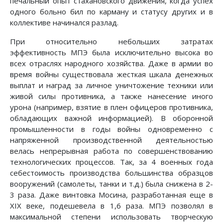
печальный опыт стахановского движения, когда успех
одного больно бил по карману и статусу других и в
коллективе начинался разлад.
При относительно небольших затратах
эффективность МПЭ была исключительно высока во
всех отраслях народного хозяйства. Даже в армии во
время войны существовала жесткая шкала денежных
выплат и наград за личное уничтожение техники или
живой силы противника, а также нанесение иного
урона (например, взятие в плен офицеров противника,
обладающих важной информацией). В оборонной
промышленности в годы войны одновременно с
напряженной производственной деятельностью
велась непрерывная работа по совершенствованию
технологических процессов. Так, за 4 военных года
себестоимость производства большинства образцов
вооружений (самолеты, танки и т.д.) была снижена в 2-
3 раза. Даже винтовка Мосина, разработанная еще в
XIX веке, подешевела в 1,6 раза. МПЭ позволял в
максимальной степени использовать творческую