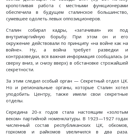
кропотливая работа с местными функционерами
обеспечила в будущем сталинское большинство,
сумевшее одолеть левых оппозиционеров.
Сталин собирал кадры, «затачивая» их под
внутрипартийную борьбу. При этом он и его
окружение действовали по принципу «на войне как на
войне». Ну, а война требует разведки и
контрразведки, вся важная информация сообщалась (и
сверху вниз, и снизу вверх) в обстановке строжайшей
секретности.
За этим следил особый орган — Секретный отдел ЦК.
Но и региональные органы, которые Сталин хотел
уподобить Центру, также имели свои секретные
отделы.
Середина 20-х годов стала настоящим «золотым
веком» партийной номенклатуры. В 1923—1927 годах
численный состав республиканских ЦК, обкомов,
горкомов и райкомов увеличился в два раза.