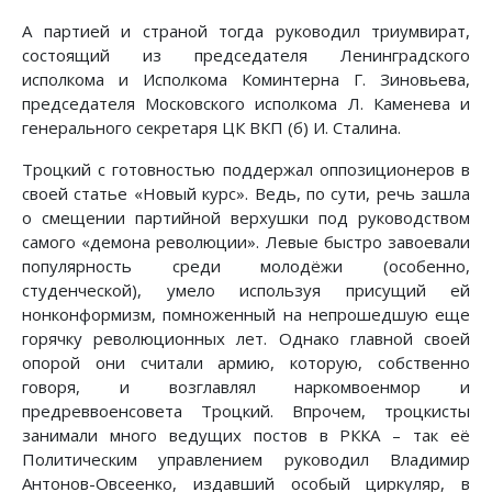
А партией и страной тогда руководил триумвират,
состоящий из председателя Ленинградского
исполкома и Исполкома Коминтерна Г. Зиновьева,
председателя Московского исполкома Л. Каменева и
генерального секретаря ЦК ВКП (б) И. Сталина.
Троцкий с готовностью поддержал оппозиционеров в
своей статье «Новый курс». Ведь, по сути, речь зашла
о смещении партийной верхушки под руководством
самого «демона революции». Левые быстро завоевали
популярность среди молодёжи (особенно,
студенческой), умело используя присущий ей
нонконформизм, помноженный на непрошедшую еще
горячку революционных лет. Однако главной своей
опорой они считали армию, которую, собственно
говоря, и возглавлял наркомвоенмор и
предреввоенсовета Троцкий. Впрочем, троцкисты
занимали много ведущих постов в РККА – так её
Политическим управлением руководил Владимир
Антонов-Овсеенко, издавший особый циркуляр, в