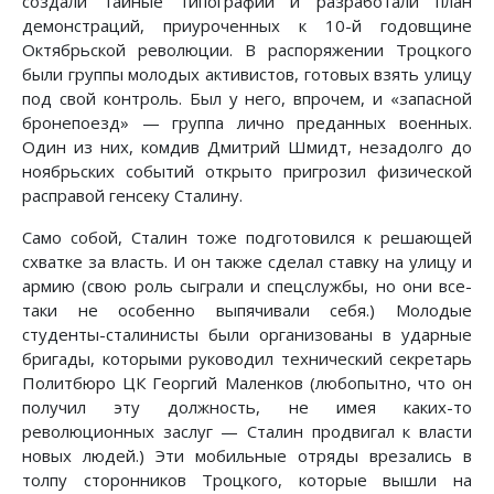
создали тайные типографии и разработали план
демонстраций, приуроченных к 10-й годовщине
Октябрьской революции. В распоряжении Троцкого
были группы молодых активистов, готовых взять улицу
под свой контроль. Был у него, впрочем, и «запасной
бронепоезд» — группа лично преданных военных.
Один из них, комдив Дмитрий Шмидт, незадолго до
ноябрьских событий открыто пригрозил физической
расправой генсеку Сталину.
Само собой, Сталин тоже подготовился к решающей
схватке за власть. И он также сделал ставку на улицу и
армию (свою роль сыграли и спецслужбы, но они все-
таки не особенно выпячивали себя.) Молодые
студенты-сталинисты были организованы в ударные
бригады, которыми руководил технический секретарь
Политбюро ЦК Георгий Маленков (любопытно, что он
получил эту должность, не имея каких-то
революционных заслуг — Сталин продвигал к власти
новых людей.) Эти мобильные отряды врезались в
толпу сторонников Троцкого, которые вышли на