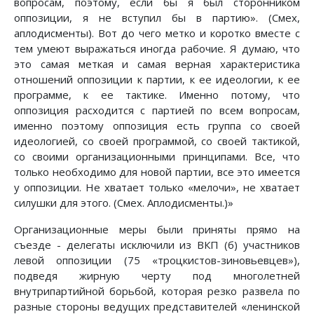
вопросам, поэтому, если бы я был сторонником
оппозиции, я не вступил бы в партию». (Смех,
аплодисменты). Вот до чего метко и коротко вместе с
тем умеют выражаться иногда рабочие. Я думаю, что
это самая меткая и самая верная характеристика
отношений оппозиции к партии, к ее идеологии, к ее
программе, к ее тактике. Именно потому, что
оппозиция расходится с партией по всем вопросам,
именно поэтому оппозиция есть группа со своей
идеологией, со своей программой, со своей тактикой,
со своими организационными принципами. Все, что
только необходимо для новой партии, все это имеется
у оппозиции. Не хватает только «мелочи», не хватает
силушки для этого. (Смех. Аплодисменты.)»
Организационные меры были приняты прямо на
съезде - делегаты исключили из ВКП (б) участников
левой оппозиции (75 «троцкистов-зиновьевцев»),
подведя жирную черту под многолетней
внутрипартийной борьбой, которая резко развела по
разные стороны ведущих представителей «ленинской