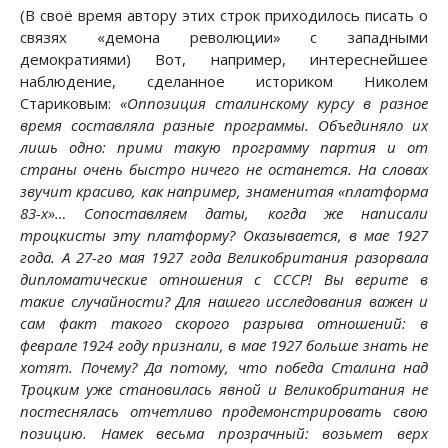
(В своё время автору этих строк приходилось писать о
связях «демона революции» с западными
демократиями) Вот, например, интереснейшее
наблюдение, сделанное историком Николем
Стариковым:
«Оппозиция сталинскому курсу в разное
время составляла разные программы. Объединяло их
лишь одно: прими такую программу партия и от
страны очень быстро ничего не останется. На словах
звучит красиво, как например, знаменитая «платформа
83-х»… Сопоставляем даты, когда же написали
троцкисты эту платформу? Оказывается, в мае 1927
года. А 27-го мая 1927 года Великобритания разорвала
дипломатические отношения с СССР! Вы верите в
такие случайности? Для нашего исследования важен и
сам факт такого скорого разрыва отношений: в
феврале 1924 году признали, в мае 1927 больше знать не
хотят. Почему? Да потому, что победа Сталина над
Троцким уже становилась явной и Великобритания не
постеснялась отчетливо продемонстрировать свою
позицию. Намек весьма прозрачный: возьмет верх