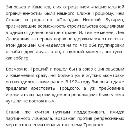
Зиновьев и Каменев, с их отрицанием «национальной
ограниченности» были намного ближе Троцкому, чем
Сталин и редактор «Правды» Николай Бухарин,
признававшие возможность строительства социализма
в одной отдельно взятой стране. И, тем не менее, Лев
Давидович на первых порах воздерживался от союза с
этой двоицей. Он надеялся на то, что обе группировки
ослабят друг друга, а он, в нужный момент, выступит
как арбитр.
Возможно, Троцкий и пошёл бы на союз с Зиновьевым
и Каменевым сразу, но больно уж в жутких «контрах»
он находился с ними ранее. В 1924 году Зиновьев даже
предлагал арестовать Троцкого, а уж требование
исключить из партии «демона революции» было у него
чуть ли не постоянным.
Сталин же считал нужным поддерживать имидж
партийного либерала, возражая против репрессивных
мер в отношении ненавистного ему Троцкого.