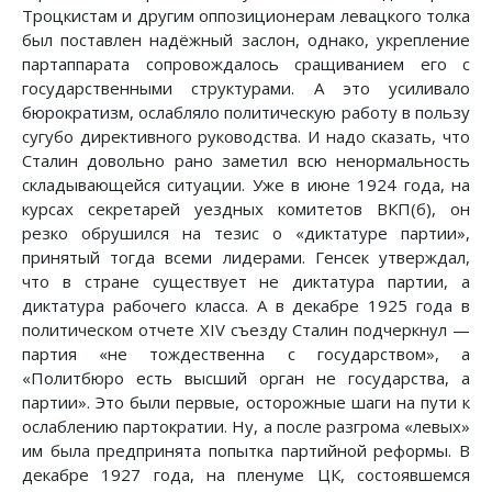
Троцкистам и другим оппозиционерам левацкого толка
был поставлен надёжный заслон, однако, укрепление
партаппарата сопровождалось сращиванием его с
государственными структурами. А это усиливало
бюрократизм, ослабляло политическую работу в пользу
сугубо директивного руководства. И надо сказать, что
Сталин довольно рано заметил всю ненормальность
складывающейся ситуации. Уже в июне 1924 года, на
курсах секретарей уездных комитетов ВКП(б), он
резко обрушился на тезис о «диктатуре партии»,
принятый тогда всеми лидерами. Генсек утверждал,
что в стране существует не диктатура партии, а
диктатура рабочего класса. А в декабре 1925 года в
политическом отчете XIV съезду Сталин подчеркнул —
партия «не тождественна с государством», а
«Политбюро есть высший орган не государства, а
партии». Это были первые, осторожные шаги на пути к
ослаблению партократии. Ну, а после разгрома «левых»
им была предпринята попытка партийной реформы. В
декабре 1927 года, на пленуме ЦК, состоявшемся