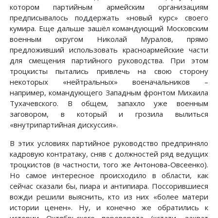
котором партийным армейским организациям
предписывалось поддержать «новый курс» своего
кумира. Еще дальше зашёл командующий Московским
военным округом Николай Муралов, прямо
предложивший использовать красноармейские части
для смещения партийного руководства. При этом
троцкисты пытались привлечь на свою сторону
некоторых «нейтральных» военачальников –
например, командующего Западным фронтом Михаила
Тухачевского. В общем, запахло уже военным
заговором, в который и грозила вылиться
«внутрипартийная дискуссия».
В этих условиях партийное руководство предприняло
кадровую контратаку, сняв с должностей ряд ведущих
троцкистов (в частности, того же Антонова-Овсеенко).
Но самое интересное происходило в области, как
сейчас сказали бы, пиара и антипиара. Поссорившиеся
вожди решили выяснить, кто из них «более матери
истории ценен». Ну, и конечно же обратились к
истории Октябрьского переворота (кстати, захват