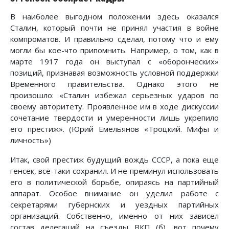
В наиболее выгодном положении здесь оказался
Сталин, который почти не принял участия в войне
компроматов. И правильно сделал, потому что и ему
могли бы кое-что припомнить. Например, о том, как в
марте 1917 года он выступал с «оборонческих»
позиций, признавая возможность условной поддержки
Временного правительства. Однако этого не
произошло: «Сталин избежал серьезных ударов по
своему авторитету. Проявленное им в ходе дискуссии
сочетание твердости и умеренности лишь укрепило
его престиж». (Юрий Емельянов «Троцкий. Мифы и
личность»)
Итак, свой престиж будущий вождь СССР, а пока еще
генсек, всё-таки сохранил. И не преминул использовать
его в политической борьбе, опираясь на партийный
аппарат. Особое внимание он уделил работе с
секретарями губернских и уездных партийных
организаций. Собственно, именно от них зависел
состав делегаций на съезды ВКП (б), вот почему