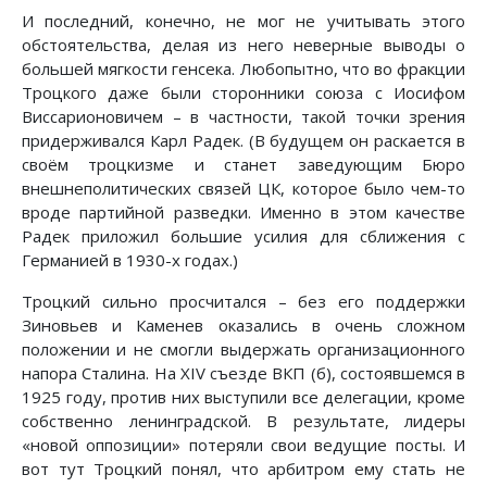
И последний, конечно, не мог не учитывать этого
обстоятельства, делая из него неверные выводы о
большей мягкости генсека. Любопытно, что во фракции
Троцкого даже были сторонники союза с Иосифом
Виссарионовичем – в частности, такой точки зрения
придерживался Карл Радек. (В будущем он раскается в
своём троцкизме и станет заведующим Бюро
внешнеполитических связей ЦК, которое было чем-то
вроде партийной разведки. Именно в этом качестве
Радек приложил большие усилия для сближения с
Германией в 1930-х годах.)
Троцкий сильно просчитался – без его поддержки
Зиновьев и Каменев оказались в очень сложном
положении и не смогли выдержать организационного
напора Сталина. На XIV съезде ВКП (б), состоявшемся в
1925 году, против них выступили все делегации, кроме
собственно ленинградской. В результате, лидеры
«новой оппозиции» потеряли свои ведущие посты. И
вот тут Троцкий понял, что арбитром ему стать не