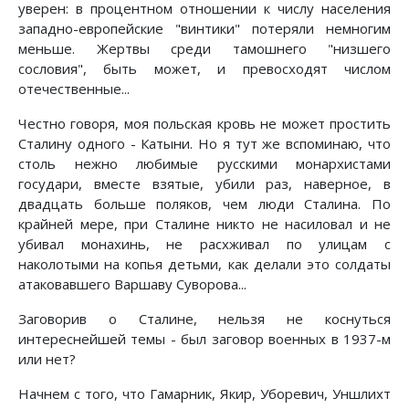
уверен: в процентном отношении к числу населения
западно-европейские "винтики" потеряли немногим
меньше. Жертвы среди тамошнего "низшего
сословия", быть может, и превосходят числом
отечественные...
Честно говоря, моя польская кровь не может простить
Сталину одного - Катыни. Но я тут же вспоминаю, что
столь нежно любимые русскими монархистами
государи, вместе взятые, убили раз, наверное, в
двадцать больше поляков, чем люди Сталина. По
крайней мере, при Сталине никто не насиловал и не
убивал монахинь, не расхживал по улицам с
наколотыми на копья детьми, как делали это солдаты
атаковавшего Варшаву Суворова...
Заговорив о Сталине, нельзя не коснуться
интереснейшей темы - был заговор военных в 1937-м
или нет?
Начнем с того, что Гамарник, Якир, Уборевич, Уншлихт