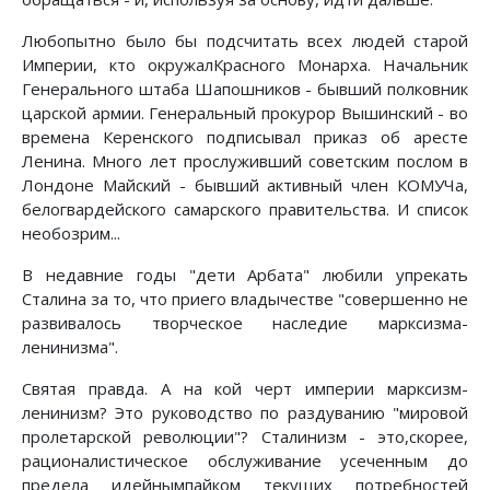
Любопытно было бы подсчитать всех людей старой
Империи, кто окружалКрасного Монарха. Начальник
Генерального штаба Шапошников - бывший полковник
царской армии. Генеральный прокурор Вышинский - во
времена Керенского подписывал приказ об аресте
Ленина. Много лет прослуживший советским послом в
Лондоне Майский - бывший активный член КОМУЧа,
белогвардейского самарского правительства. И список
необозрим...
В недавние годы "дети Арбата" любили упрекать
Сталина за то, что приего владычестве "совершенно не
развивалось творческое наследие марксизма-
ленинизма".
Святая правда. А на кой черт империи марксизм-
ленинизм? Это руководство по раздуванию "мировой
пролетарской революции"? Сталинизм - это,скорее,
рационалистическое обслуживание усеченным до
предела идейнымпайком текущих потребностей