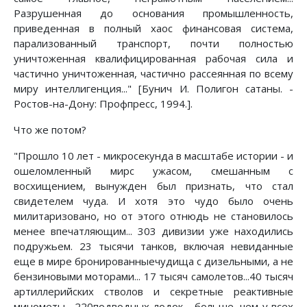
Разрушенная до основания промышленность,
приведенная в полный хаос финансовая система,
парализованный транспорт, почти полностью
уничтоженная квалифицированная рабочая сила и
частично уничтоженная, частично рассеянная по всему
миру интеллигенция..." [Бунич И. Полигон сатаны. -
Ростов-на-Дону: Профпресс, 1994.].
Что же потом?
"Прошло 10 лет - микросекунда в масштабе истории - и
ошеломленный мирс ужасом, смешанным с
восхищением, вынужден был признать, что стал
свидетелем чуда. И хотя это чудо было очень
милитаризовано, но от этого отнюдь не становилось
менее впечатляющим... 303 дивизии уже находились
подружьем. 23 тысячи танков, включая невиданные
еще в мире бронированныечудища с дизельными, а не
бензиновыми моторами... 17 тысяч самолетов...40 тысяч
артиллерийских стволов и секретные реактивные
минометы... 220подводных лодок - больше, чем у всех