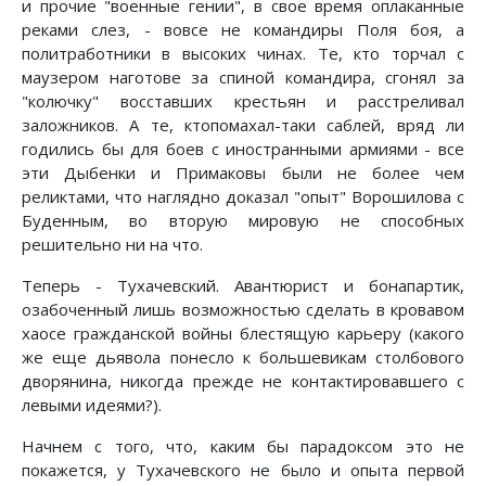
и прочие "военные гении", в свое время оплаканные
реками слез, - вовсе не командиры Поля боя, а
политработники в высоких чинах. Те, кто торчал с
маузером наготове за спиной командира, сгонял за
"колючку" восставших крестьян и расстреливал
заложников. А те, ктопомахал-таки саблей, вряд ли
годились бы для боев с иностранными армиями - все
эти Дыбенки и Примаковы были не более чем
реликтами, что наглядно доказал "опыт" Ворошилова с
Буденным, во вторую мировую не способных
решительно ни на что.
Теперь - Тухачевский. Авантюрист и бонапартик,
озабоченный лишь возможностью сделать в кровавом
хаосе гражданской войны блестящую карьеру (какого
же еще дьявола понесло к большевикам столбового
дворянина, никогда прежде не контактировавшего с
левыми идеями?).
Начнем с того, что, каким бы парадоксом это не
покажется, у Тухачевского не было и опыта первой