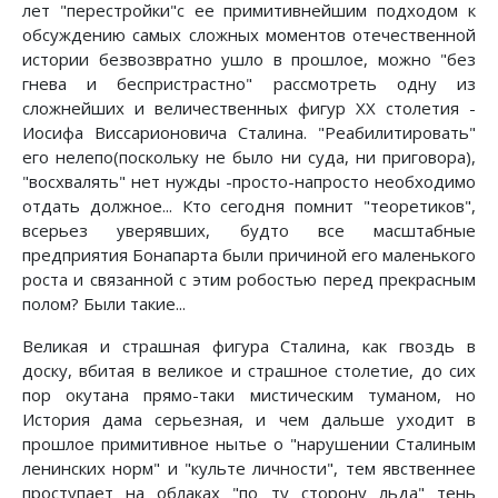
лет "перестройки"с ее примитивнейшим подходом к
обсуждению самых сложных моментов отечественной
истории безвозвратно ушло в прошлое, можно "без
гнева и беспристрастно" рассмотреть одну из
сложнейших и величественных фигур XX столетия -
Иосифа Виссарионовича Сталина. "Реабилитировать"
его нелепо(поскольку не было ни суда, ни приговора),
"восхвалять" нет нужды -просто-напросто необходимо
отдать должное... Кто сегодня помнит "теоретиков",
всерьез уверявших, будто все масштабные
предприятия Бонапарта были причиной его маленького
роста и связанной с этим робостью перед прекрасным
полом? Были такие...
Великая и страшная фигура Сталина, как гвоздь в
доску, вбитая в великое и страшное столетие, до сих
пор окутана прямо-таки мистическим туманом, но
История дама серьезная, и чем дальше уходит в
прошлое примитивное нытье о "нарушении Сталиным
ленинских норм" и "культе личности", тем явственнее
проступает на облаках "по ту сторону льда" тень