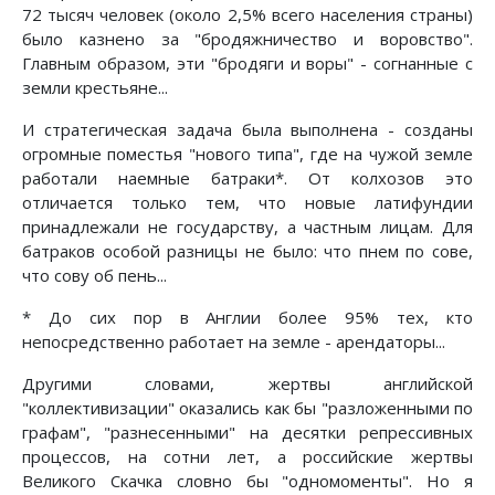
72 тысяч человек (около 2,5% всего населения страны)
было казнено за "бродяжничество и воровство".
Главным образом, эти "бродяги и воры" - согнанные с
земли крестьяне...
И стратегическая задача была выполнена - созданы
огромные поместья "нового типа", где на чужой земле
работали наемные батраки*. От колхозов это
отличается только тем, что новые латифундии
принадлежали не государству, а частным лицам. Для
батраков особой разницы не было: что пнем по сове,
что сову об пень...
* До сих пор в Англии более 95% тех, кто
непосредственно работает на земле - арендаторы...
Другими словами, жертвы английской
"коллективизации" оказались как бы "разложенными по
графам", "разнесенными" на десятки репрессивных
процессов, на сотни лет, а российские жертвы
Великого Скачка словно бы "одномоменты". Но я