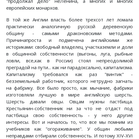
"продолжал дело" неЛенина, а многих и многих
европейских монархов.
В той же Англии власть более трехсот лет ломала
практически аналогичную русской деревенскую
общину - самыми драконовскими методами.
Причинапроста и подмечена английскими же
историками: свободный владелец участказемли и доли
в общинной собственности (выгоны, луга, рыбные
ловли, все,как в России) стоял непреодолимой
преградой на пути... как ни парадоксально, капитализма.
Капитализму требовался как раз "винтик" -
безземельный работник, которого нетрудно загнать
на фабрику. Все было просто, как мычание, фабрики
изготовляли лучшую в мире английскую шерсть.
Шерсть давали овцы. Овцам нужны пастбища.
Крестьянин-собственник ни за что не отдаст под
пастбища свою собственность - у него другие
интересы. Вот и началось то, что все мы помним из
учебников как "огораживание". У общин любыми
неправдами отбирали собственность. И потому XIV-XVI