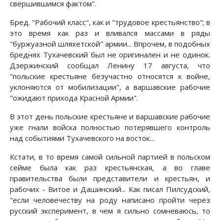
свершившимся фактом".
Бред. "Рабочий класс", как и "трудовое крестьянство"; в
это время как раз и вливался массами в ряды
"буржуазной шляхетской" армии... Впрочем, в подобных
бреднях Тухачевский был не оригинален и не одинок.
Дзержинский сообщал Ленину 17 августа, что
"польские крестьяне безучастно относятся к войне,
уклоняются от мобилизации", а варшавские рабочие
"ожидают прихода Красной Армии".
В этот день польские крестьяне и варшавские рабочие
уже гнали войска полностью потерявшего контроль
над событиями Тухачевского на восток...
Кстати, в то время самой сильной партией в польском
сейме была как раз крестьянская, а во главе
правительства были представители и крестьян, и
рабочих - Витое и Дашинский... Как писал Пилсудский,
"если человечеству на роду написано пройти через
русский эксперимент, в чем я сильно сомневаюсь, то