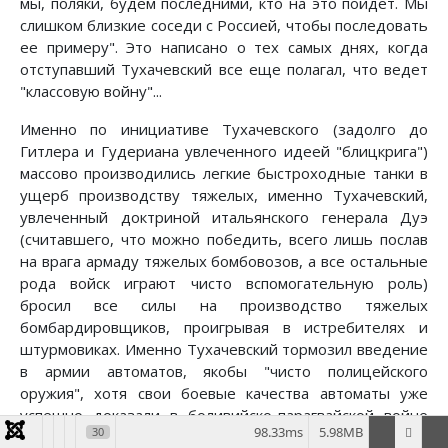
мы, поляки, будем последними, кто на это пойдет. Мы
слишком близкие соседи с Россией, чтобы последовать
ее примеру". Это написано о тех самых днях, когда
отступавший Тухачевский все еще полагал, что ведет
"классовую войну"...
Именно по инициативе Тухачевского (задолго до
Гитлера и Гудериана увлеченного идеей "блицкрига")
массово производились легкие быстроходные танки в
ущерб производству тяжелых, именно Тухачевский,
увлеченный доктриной итальянского генерала Дуэ
(считавшего, что можно победить, всего лишь послав
на врага армаду тяжелых бомбовозов, а все остальные
рода войск играют чисто вспомогательную роль)
бросил все силы на производство тяжелых
бомбардировщиков, проигрывая в истребителях и
штурмовиках. Именно Тухачевский тормозил введение
в армии автоматов, якобы "чисто полицейского
оружия", хотя свои боевые качества автоматы уже
успешно доказали в боливийско-парагвайской войне
98.33ms
5.98MB
30
1934 г. Не без участия Тухачевского грянула недоброй