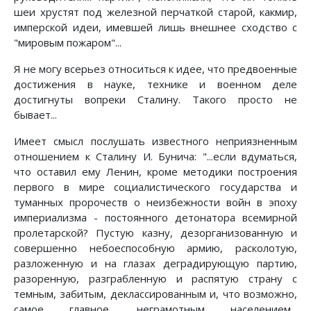
шеи хрустят под железной перчаткой старой, какмир,
имперской идеи, имевшей лишь внешнее сходство с
"мировым пожаром"...
Я не могу всерьез относиться к идее, что предвоенные
достижения в науке, технике и военном деле
достигнуты вопреки Сталину. Такого просто не
бывает...
Имеет смысл послушать известного неприязненным
отношением к Сталину И. Бунича: "...если вдуматься,
что оставил ему Ленин, кроме методики построения
первого в мире социалистического государства и
туманных пророчеств о неизбежности войн в эпоху
империализма - постоянного детонатора всемирной
пролетарской? Пустую казну, дезорганизованную и
совершенно небоеспособную армию, расколотую,
разложенную и на глазах деградирующую партию,
разоренную, разграбленную и распятую страну с
темным, забитым, деклассированным и, что возможно,
самое главное, неграмотным населением...