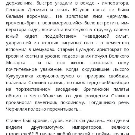
державника, быстро угадали в вожде - императора.
Генерал Деникин и князь Юсупов вовсе не были
белыми воронами... Не зрястарая лиса Черчилль,
кремень-бритт, вознамерившийся было встретить им-
ператора сидя, вскочил и вытянулся в струнку, словно
юный кадет, поддействием "неведомой силы",
ударившей из желтых тигриных глаз - о чемчестно
вспомнил в мемуарах. Старый бульдог, аристократ по
крови и кости,на уровне подсознания почуял Великого
Монарха - и на всю жизнь сохранилк нему
почтительное уважение. Когда окружившие Лысого
Кукурузника холуи,ополоумев от призрака свободы,
поливали Сталина грязью, потомок герцоговМальборо
на торжественном заседании британской палаты
общин в честь90-летия со дня рождения Сталина
произносил панегирик покойному. Тогдашнюю речь
Черчилля полезно перечитывать...
Сталин был кровав, суров, жесток и ужасен... Но где вы
видели другихмогучих императоров, великих
строителей? В начале любой великой стройки- грязь и