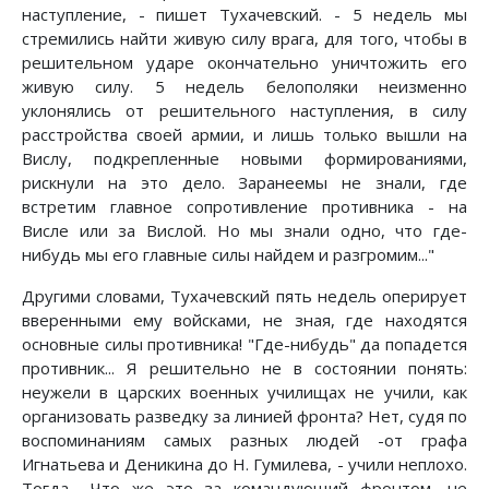
наступление, - пишет Тухачевский. - 5 недель мы
стремились найти живую силу врага, для того, чтобы в
решительном ударе окончательно уничтожить его
живую силу. 5 недель белополяки неизменно
уклонялись от решительного наступления, в силу
расстройства своей армии, и лишь только вышли на
Вислу, подкрепленные новыми формированиями,
рискнули на это дело. Заранеемы не знали, где
встретим главное сопротивление противника - на
Висле или за Вислой. Но мы знали одно, что где-
нибудь мы его главные силы найдем и разгромим..."
Другими словами, Тухачевский пять недель оперирует
вверенными ему войсками, не зная, где находятся
основные силы противника! "Где-нибудь" да попадется
противник... Я решительно не в состоянии понять:
неужели в царских военных училищах не учили, как
организовать разведку за линией фронта? Нет, судя по
воспоминаниям самых разных людей -от графа
Игнатьева и Деникина до Н. Гумилева, - учили неплохо.
Тогда... Что же это за командующий фронтом, не