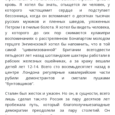
кровь. Я хотел бы знать, отыщется ли человек, у
которого частощемит сердце и подступает
бессонница, когда он вспоминает о десятках тысячах
русских мужиков и пленных шведов, уложенных
Петром I в гнилые болота. Я хотел бы видеть человека,
у которого до сих пор сжимаются кулакипри
воспоминаниях о расстрелянном Бонапартом молодом
герцоге Энгиенском.Я хотел бы напомнить, что в той
самой "цивилизованной" Британии всегодвести
пятьдесят лет назад шотландские шахтеры работали в
рабских железных ошейниках, а за кражу вешали
детей лет 12-14. Всего сто восемьдесятлет назад в
центре Лондона регулярные кавалерийские части
рубили демонстрантов и сметали пушками
"бунтовщиков".
Сталин был жесток и ужасен. Но он, в сущности, всего
лишь сделал так,что Россия за пару десятков лет
пробежала путь, который благополучныезападные
демократии преодолели за пару столетий. Он