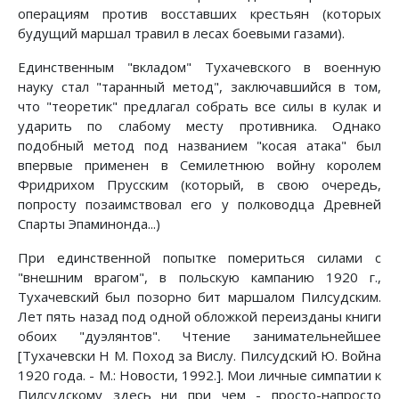
операциям против восставших крестьян (которых
будущий маршал травил в лесах боевыми газами).
Единственным "вкладом" Тухачевского в военную
науку стал "таранный метод", заключавшийся в том,
что "теоретик" предлагал собрать все силы в кулак и
ударить по слабому месту противника. Однако
подобный метод под названием "косая атака" был
впервые применен в Семилетнюю войну королем
Фридрихом Прусским (который, в свою очередь,
попросту позаимствовал его у полководца Древней
Спарты Эпаминонда...)
При единственной попытке помериться силами с
"внешним врагом", в польскую кампанию 1920 г.,
Тухачевский был позорно бит маршалом Пилсудским.
Лет пять назад под одной обложкой переизданы книги
обоих "дуэлянтов". Чтение занимательнейшее
[Тухачевски Н М. Поход за Вислу. Пилсудский Ю. Война
1920 года. - М.: Новости, 1992.]. Мои личные симпатии к
Пилсудскому здесь ни при чем - просто-напросто