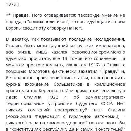
1979.].
** Правда, Гюго оговаривается: таково-де мнение не
народа, а "ловких политиков", но последующая история
Европы сводит эту оговорку на нет...
В десятку. Как показывают последние исследования,
Сталин, быть может,лучший из русских императоров,
всю жизнь лишь казался революционером.Можно
вдумчиво прочитать все 13 томов его сочинений - а
можно и простовспомнить, как летом 1917-го Сталин с
помощью Молотова фактически захватил "Правду" и,
безжалостно правя ленинские статьи, стал проводить
курсна вхождение большевиков в коалиционное
правительство Керенского. Или прямо-таки гениальную
идею Сталина 1922 г. об административно-
территориальном устройстве будущего СССР. Нет
никаких сомнений: восторжествуй план Сталина
(Российская Федерация с гирляндой автономий) -
никакого"права на самоопределение" не оказалось бы
в "конституциях республик", да и самих "конституций"