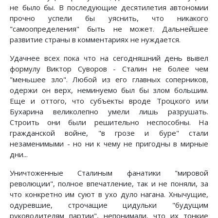
не было бы. В последующие десятилетия автономии
прочно успели бы уяснить, что никакого
"самоопределения" быть не может. Дальнейшее
развитие страны в комментариях не нуждается.
Удачнее всех пока что на сегодняшний день вывел
формулу Виктор Суворов - Сталин не более чем
"меньшее зло". Любой из его главных соперников,
одержи он верх, неминуемо был бы злом большим.
Еще и оттого, что субъекты вроде Троцкого или
Бухарина великолепно умели лишь разрушать.
Строить они были решительно неспособны. На
гражданской войне, "в грозе и буре" стали
незаменимыми - но ни к чему не пригодны в мирные
дни...
Уничтоженные Сталиным фанатики "мировой
революции", полное впечатление, так и не поняли, за
что конкретно им суют в ухо дуло нагана. Хнычущие,
одуревшие, строчащие цидульки "будущим
руководителям партии", непонимали, что их тонкие