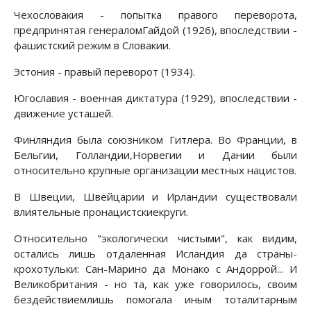
Чехословакия - попытка правого переворота,
предпринятая генераломГайдой (1926), впоследствии -
фашистский режим в Словакии.
Эстония - правый переворот (1934).
Югославия - военная диктатура (1929), впоследствии -
движение усташей.
Финляндия была союзником Гитлера. Во Франции, в
Бельгии, Голландии,Норвегии и Дании были
относительно крупные организации местных нацистов.
В Швеции, Швейцарии и Ирландии существовали
влиятельные пронацистскиекруги.
Относительно "экологически чистыми", как видим,
остались лишь отдаленная Исландия да страны-
крохотульки: Сан-Марино да Монако с Андоррой... И
Великобритания - но та, как уже говорилось, своим
бездействиемлишь помогала иным тоталитарным