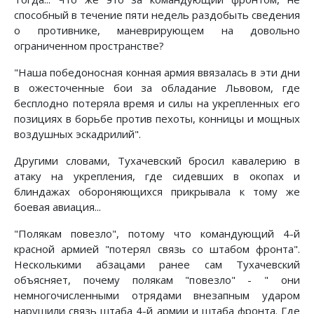
способный в течение пяти недель раздобыть сведения
о противнике, маневрирующем на довольно
ограниченном пространстве?
"Наша победоносная конная армия ввязалась в эти дни
в ожесточенные бои за обладание Львовом, где
бесплодно потеряла время и силы на укрепленных его
позициях в борьбе против пехоты, конницы и мощных
воздушных эскадрилий".
Другими словами, Тухачевский бросил кавалерию в
атаку на укрепления, где сидевших в окопах и
блиндажах обороняющихся прикрывала к тому же
боевая авиация...
"Полякам повезло", потому что командующий 4-й
красной армией "потерял связь со штабом фронта".
Несколькими абзацами ранее сам Тухачевский
объясняет, почему полякам "повезло" - " они
немногочисленными отрядами внезапным ударом
нарушили связь штаба 4-й армии и штаба фронта. Где