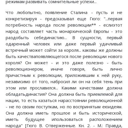
режимам развивать сомнительные успехи...
Что любопытно, появление Сталина - пусть и не
конкретизируя - предсказывал еще Гюго: "...первая
потребность народа после революции** - еслиэтот
народ составляет часть монархической Европы - это
раздобыть себединастию... В сущности, первый
одаренный человек или даже первый удачливый
встречный может сойти за короля... каковы же должны
быть качествапоявляющегося после революции нового
короля? Он может - и это даже полезно - быть
революционером, иначе говоря, быть лично
причастным к революции, приложившим к ней руку,
независимо от того, набросил ли он на себя тень при
этом или прославился... Какими качествами должна
обладатьдинастия? Она должна быть приемлемой для
нации, то есть казаться нарасстоянии революционной
- не по своим поступкам, но по воспринятым еюидеям.
Она должна иметь прошлое и быть исторической,
иметь будущее ипользоваться расположением
народа" [Гюго В. Отверженные. Кн. 2. - М.: Правда,