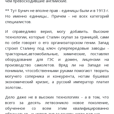
чем превосходившие английские.
** Тут Бунич не вполне прав - единицы были и в 1913 г.
Но именно единицы... Причем - не всех категорий
специалистов.
И справедливо верил, могу добавить. Высокие
технологии, которые Сталин скупал за границей, сами
по себе говорят о его организаторском гении. Запад
строил Сталину под ключ суперпередовые заводы -
тракторные,автомобильные, химические, поставлял
оборудование для ГЭС и домен, лицензии на
производство самолетов. Вряд ли на Западе не
понимали, чтособственными руками помогают творить
могучего соперника и конкурента, нотам бушевал
экономический кризис, а русский император платил
золотом...
Дело даже не в высоких технологиях - а в том, что
всего за десять летвозникло новое поколение,
обученное со всем этим квалифицированно
обращаться - и, используя за основу, идти дальше.