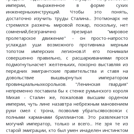
империи, выраженное в форме сухих
инженерныхинструкций. Чтобы это понять,
достаточно изучить труды Сталина... Этотмонарх не
стремился разжечь мировой пожар, поскольку, нет
сомнений,безгранично презирал "мировое
пролетарское движение" - он просто-напросто
услаждал уши возможного противника мерным
топотом имперских легионов.И его понимали
совершенно правильно, с расшаркиваниями прося
подмогнутьнасчет желтеньких, покорно выставляя из
передних эмигрантские правительства и ставя на
довольствие вышвырнутых императором
провинциальныхкорольков. "Ленинская гвардия"
непременно поставила бы к стенке румынского короля
Михая - Сталин же, пожаловав высшим орденом
империи, чуть лине назавтра небрежным мановением
руки смел с трона, позволив убратьсявосвояси с
полными карманами бриллиантов. Это развлекается
могучий император, только и всего... Не зря те из
старой эмиграции, кто был умен инаделен инстинктом