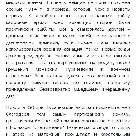
мировой войны. В плен к немцам он попал поздней
осенью 1914 г., в период, который можно назвать
первым. К декабрю этого года начавшие войну
кадровые армии всех воюющих сторон были
практически выбиты. Война становилась другой -
пришли новые люди, в массе своей не связанные с
довоенными армиями, чуть позже стала широко
использоваться военная авиация, танки, новые виды
артиллерии, другая техника. Изменились сами тактика
и стратегия. Так что вернувшийся на родину после
крушения монархии Тухачевский в военном
отношении был полным нулем - его военный опыт
попросту никуда теперь не годился, поскольку
принадлежал безвозвратно ушедшему вчерашнему
дню.
Поход в Сибирь Тухачевский выиграл исключительно
благодаря тем самым партизанским армиям,
практически без всякой помощи красных покончивших
с Колчаком. "Достижения" Тухачевского сводятся лишь
к атаке на мятежный Кронштадт и карательным