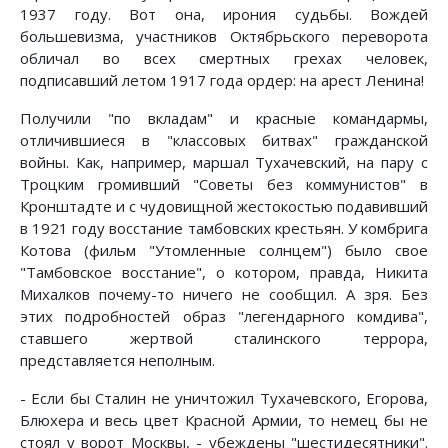
1937 году. Вот она, ирония судьбы. Вождей
большевизма, участников Октябрьского переворота
обличал во всех смертных грехах человек,
подписавший летом 1917 года ордер: на арест Ленина!
Получили "по вкладам" и красные командармы,
отличившиеся в "классовых битвах" гражданской
войны. Как, например, маршал Тухачевский, на пару с
Троцким громивший "Советы без коммунистов" в
Кронштадте и с чудовищной жестокостью подавивший
в 1921 году восстание тамбовских крестьян. У комбрига
Котова (фильм "Утомленные солнцем") было свое
"Тамбовское восстание", о котором, правда, Никита
Михалков почему-то ничего не сообщил. А зря. Без
этих подробностей образ "легендарного комдива",
ставшего жертвой сталинского террора,
представляется неполным.
- Если бы Сталин не уничтожил Тухачевского, Егорова,
Блюхера и весь цвет Красной Армии, то немец бы не
стоял у ворот Москвы, - убеждены "шестидесятники".