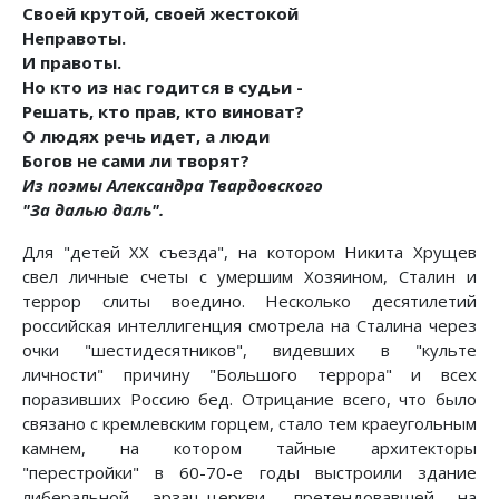
Своей крутой, своей жестокой
Неправоты.
И правоты.
Но кто из нас годится в судьи -
Решать, кто прав, кто виноват?
О людях речь идет, а люди
Богов не сами ли творят?
Из поэмы Александра Твардовского
"За далью даль".
Для "детей XX съезда", на котором Никита Хрущев
свел личные счеты с умершим Хозяином, Сталин и
террор слиты воедино. Несколько десятилетий
российская интеллигенция смотрела на Сталина через
очки "шестидесятников", видевших в "культе
личности" причину "Большого террора" и всех
поразивших Россию бед. Отрицание всего, что было
связано с кремлевским горцем, стало тем краеугольным
камнем, на котором тайные архитекторы
"перестройки" в 60-70-е годы выстроили здание
либеральной эрзац-церкви, претендовавшей на