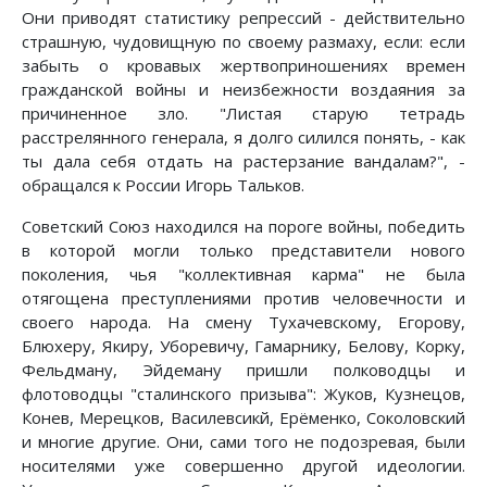
Они приводят статистику репрессий - действительно
страшную, чудовищную по своему размаху, если: если
забыть о кровавых жертвоприношениях времен
гражданской войны и неизбежности воздаяния за
причиненное зло. "Листая старую тетрадь
расстрелянного генерала, я долго силился понять, - как
ты дала себя отдать на растерзание вандалам?", -
обращался к России Игорь Тальков.
Советский Союз находился на пороге войны, победить
в которой могли только представители нового
поколения, чья "коллективная карма" не была
отягощена преступлениями против человечности и
своего народа. На смену Тухачевскому, Егорову,
Блюхеру, Якиру, Уборевичу, Гамарнику, Белову, Корку,
Фельдману, Эйдеману пришли полководцы и
флотоводцы "сталинского призыва": Жуков, Кузнецов,
Конев, Мерецков, Василевсикй, Ерёменко, Соколовский
и многие другие. Они, сами того не подозревая, были
носителями уже совершенно другой идеологии.