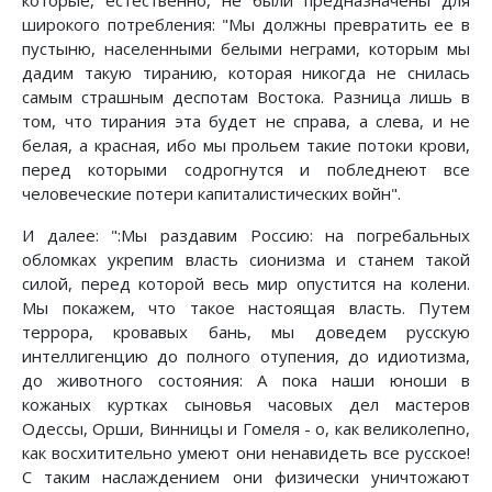
которые, естественно, не были предназначены для
широкого потребления: "Мы должны превратить ее в
пустыню, населенными белыми неграми, которым мы
дадим такую тиранию, которая никогда не снилась
самым страшным деспотам Востока. Разница лишь в
том, что тирания эта будет не справа, а слева, и не
белая, а красная, ибо мы прольем такие потоки крови,
перед которыми содрогнутся и побледнеют все
человеческие потери капиталистических войн".
И далее: ":Мы раздавим Россию: на погребальных
обломках укрепим власть сионизма и станем такой
силой, перед которой весь мир опустится на колени.
Мы покажем, что такое настоящая власть. Путем
террора, кровавых бань, мы доведем русскую
интеллигенцию до полного отупения, до идиотизма,
до животного состояния: А пока наши юноши в
кожаных куртках сыновья часовых дел мастеров
Одессы, Орши, Винницы и Гомеля - о, как великолепно,
как восхитительно умеют они ненавидеть все русское!
С таким наслаждением они физически уничтожают