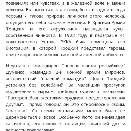
познаниях или чувствах, а в железной воле и мании
величия. Возвыситься над всеми, быть всюду и всегда
первым - такова природа личности этого человека,
ощущавшего себя красным мессией. В Красной Армии
Троцким и его окружением насаждался культ
собственной личности. В 1922 году в параграфе 41
политического Устава РККА была помещена его
биография, в которой Троцкий представал героем,
олицетворением революционной и военной доблести.
Неугодных командиров ("первая шашка республики"
Думенко, командир 2-й конной армии Миронов,
авторитетный "полевой командир" Щорс) Троцкий
устранял без колебаний. За малейший проступок
подчиненных нарком требовал сурового наказания.
"Расстрел был жестоким орудием предостережения
другим", - прямо говорил он. Это относилось к своим,
"красным". Со всеми остальными можно было не
церемониться и вовсе. Особенно люто он ненавидел
казачество, его вековые традиции, воинский дух и
верность православию.