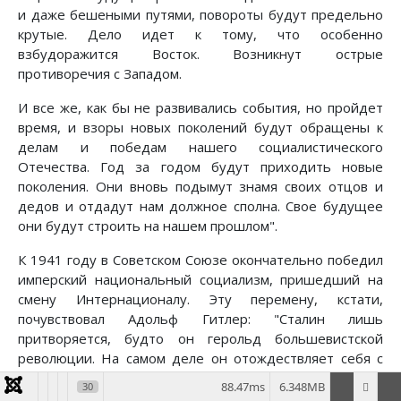
и даже бешеными путями, повороты будут предельно
крутые. Дело идет к тому, что особенно
взбудоражится Восток. Возникнут острые
противоречия с Западом.
И все же, как бы не развивались события, но пройдет
время, и взоры новых поколений будут обращены к
делам и победам нашего социалистического
Отечества. Год за годом будут приходить новые
поколения. Они вновь подымут знамя своих отцов и
дедов и отдадут нам должное сполна. Свое будущее
они будут строить на нашем прошлом".
К 1941 году в Советском Союзе окончательно победил
имперский национальный социализм, пришедший на
смену Интернационалу. Эту перемену, кстати,
почувствовал Адольф Гитлер: "Сталин лишь
притворяется, будто он герольд большевистской
революции. На самом деле он отождествляет себя с
Россией и царями, и просто возродил традиции
88.47ms
6.348MB
30
панславизма. Для него большевизм только средство,