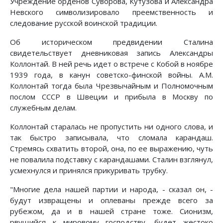
Учреждение орденов Суворова, Кутузова и Александра
Невского символизировало преемственность и
следование русской воинской традиции.
Об историческом предвидении Сталина
свидетельствует дневниковая запись Александры
Коллонтай. В ней речь идет о встрече с Кобой в ноябре
1939 года, в канун советско-финской войны. А.М.
Коллонтай тогда была Чрезвычайным и Полномочным
послом СССР в Швеции и прибыла в Москву по
служебным делам.
Коллонтай старалась не пропустить ни одного слова, и
так быстро записывала, что сломала карандаш.
Стремясь схватить второй, она, по ее выражению, чуть
не повалила подставку с карандашами. Сталин взглянул,
усмехнулся и принялся прикуривать трубку.
"Многие дела нашей партии и народа, - сказал он, -
будут извращены и оплеваны прежде всего за
рубежом, да и в нашей стране тоже. Сионизм,
рвущийся к мировому господству, будет жестоко