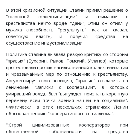
В этой кризисной ситуации Сталин принял решение о
"сплошной коллективизации" и взимании с
крестьянства нечто вроде "дани", Этим он отнял у
мужика способность "регульнуть", как он сказал,
советскую власть, и получил средства на
осуществление индустриализации.
Политика Сталина вызвала резкую критику со стороны
"правых" (Бухарин, Рыков, Томский, Угланов), которые
протестовали против насильственной коллективизации
и чрезвычайных мер по отношению к крестьянству.
Аргументируя свою позицию, "правые" ссылались на
ленинские "Записки о кооперации", в которых
умиравший вождь был "вынужден признать коренную
перемену всей точки зрения нашей на социализм".
Фактически, в этих нескольких страничках Ленин
обосновал теорию "кооперативного социализма".
":Строй цивилизованных кооператоров при
общественной собственности на средства