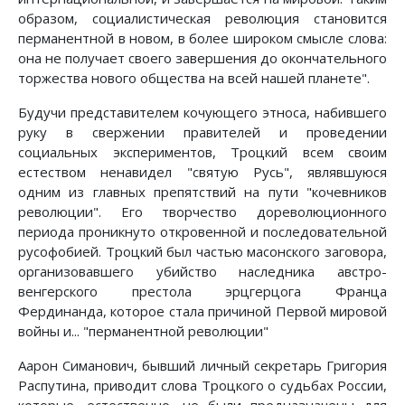
образом, социалистическая революция становится
перманентной в новом, в более широком смысле слова:
она не получает своего завершения до окончательного
торжества нового общества на всей нашей планете".
Будучи представителем кочующего этноса, набившего
руку в свержении правителей и проведении
социальных экспериментов, Троцкий всем своим
естеством ненавидел "святую Русь", являвшуюся
одним из главных препятствий на пути "кочевников
революции". Его творчество дореволюционного
периода проникнуто откровенной и последовательной
русофобией. Троцкий был частью масонского заговора,
организовавшего убийство наследника австро-
венгерского престола эрцгерцога Франца
Фердинанда, которое стала причиной Первой мировой
войны и... "перманентной революции"
Аарон Симанович, бывший личный секретарь Григория
Распутина, приводит слова Троцкого о судьбах России,