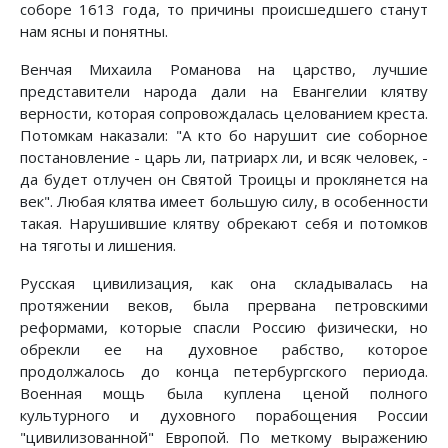
соборе 1613 года, то причины происшедшего станут
нам ясны и понятны.
Венчая Михаила Романова на царство, лучшие
представители народа дали на Евангелии клятву
верности, которая сопровождалась целованием креста.
Потомкам наказали: "А кто бо нарушит сие соборное
постановление - царь ли, патриарх ли, и всяк человек, -
да будет отлучен он Святой Троицы и проклянется на
век". Любая клятва имеет большую силу, в особенности
такая. Нарушившие клятву обрекают себя и потомков
на тяготы и лишения.
Русская цивилизация, как она складывалась на
протяжении веков, была прервана петровскими
реформами, которые спасли Россию физически, но
обрекли ее на духовное рабство, которое
продолжалось до конца петербургского периода.
Военная мощь была куплена ценой полного
культурного и духовного порабощения России
"цивилизованной" Европой. По меткому выражению