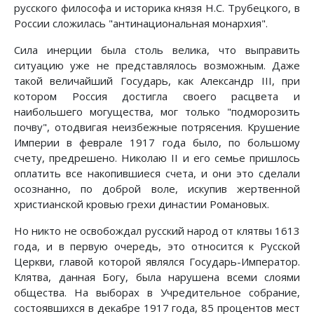
русского философа и историка князя Н.С. Трубецкого, в
России сложилась "антинациональная монархия".
Сила инерции была столь велика, что выправить
ситуацию уже не представлялось возможным. Даже
такой величайший Государь, как Александр III, при
котором Россия достигла своего расцвета и
наибольшего могущества, мог только "подморозить
почву", отодвигая неизбежные потрясения. Крушение
Империи в феврале 1917 года было, по большому
счету, предрешено. Николаю II и его семье пришлось
оплатить все накопившиеся счета, и они это сделали
осознанно, по доброй воле, искупив жертвенной
христианской кровью грехи династии Романовых.
Но никто не освобождал русский народ от клятвы 1613
года, и в первую очередь, это относится к Русской
Церкви, главой которой являлся Государь-Император.
Клятва, данная Богу, была нарушена всеми слоями
общества. На выборах в Учредительное собрание,
состоявшихся в декабре 1917 года, 85 процентов мест