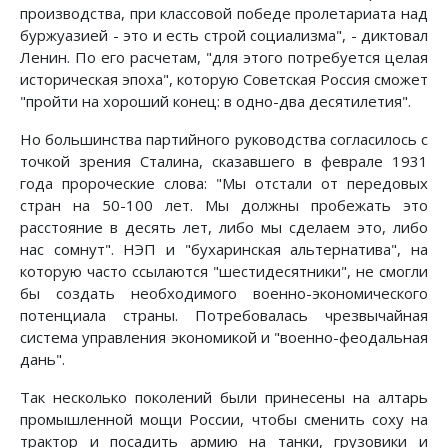
производства, при классовой победе пролетариата над
буржуазией - это и есть строй социализма", - диктовал
Ленин. По его расчетам, "для этого потребуется целая
историческая эпоха", которую Советская Россия сможет
"пройти на хороший конец: в одно-два десятилетия".
Но большинства партийного руководства согласилось с
точкой зрения Сталина, сказавшего в феврале 1931
года пророческие слова: "Мы отстали от передовых
стран на 50-100 лет. Мы должны пробежать это
расстояние в десять лет, либо мы сделаем это, либо
нас сомнут". НЭП и "бухаринская альтернатива", на
которую часто ссылаются "шестидесятники", не смогли
бы создать необходимого военно-экономического
потенциала страны. Потребовалась чрезвычайная
система управления экономикой и "военно-феодальная
дань".
Так несколько поколений были принесены на алтарь
промышленной мощи России, чтобы сменить соху на
трактор и посадить армию на танки, грузовики и