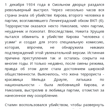
1 декабря 1934 года в Смольном дворце раздался
револьверный выстрел. Через несколько часов вся
страна знала об убийстве Кирова, второго человека в
партии, возглавлявшего Ленинградский обком ВКП (б).
Террористом оказался некто Николаев, член партии,
неудачник и психопат. Впоследствии, Никита Хрущев
пытался обвинить в убийстве Кирова "человека с
усами" и создал для этого специальную комиссию,
которая, впрочем, не обнаружила никаких
подтверждений этой увлекательной версии. Истинная
причина преступления так и осталась сокрыта на
многие годы. И только недавно, после смены режима,
правда об этом деле стала достоянием широкой
общественности. Выяснилось, что жена террориста -
красавица Мильда Драуле, латышка по
национальности - была любовницей Кирова, и
Николаев, выстрелив в любимца партии, отомстил за
нанесенное ему оскорбление.
Сталин воспользовался убийством, чтобы развернуть