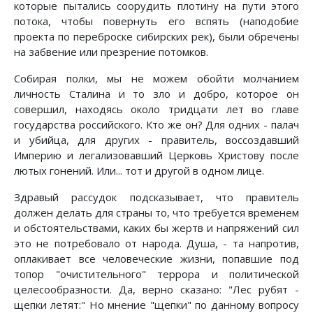
которые пытались соорудить плотину на пути этого
потока, чтобы повернуть его вспять (наподобие
проекта по переброске сибирских рек), были обречены
на забвение или презрение потомков.
Собирая полки, мы не можем обойти молчанием
личность Сталина и то зло и добро, которое он
совершил, находясь около тридцати лет во главе
государства российского. Кто же он? Для одних - палач
и убийца, для других - правитель, воссоздавший
Империю и легализовавший Церковь Христову после
лютых гонений. Или... тот и другой в одном лице.
Здравый рассудок подсказывает, что правитель
должен делать для страны то, что требуется временем
и обстоятельствами, каких бы жертв и напряжений сил
это не потребовало от народа. Душа, - та напротив,
оплакивает все человеческие жизни, попавшие под
топор "очистительного" террора и политической
целесообразности. Да, верно сказано: "Лес рубят -
щепки летят:" Но мнение "щепки" по данному вопросу