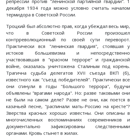
репрессии против "ленинской партийной гвардии". 1
декабря 1934 года можно условно считать началом
термидора в Советской России.
Троцкий был абсолютно прав, когда убеждал весь мир,
что в Советской России произошел
контрреволюционный по своей сути переворот.
Практически вся "ленинская гвардия", стоявшая у
истоков большевизма и непосредственно
участвовавшая в "красном терроре" и гражданской
войне, оказалась уничтожена Сталиным под корень.
Трагична судьба делегатов XVII съезда ВКП (б),
известного как "съезд победителей". Практически все
они сгинули в годы "Большого террора", будучи
объявлены "врагами народа". Но: разве таковыми они
не были на самом деле? Разве не они, как поется в
казачьей песне, "распинали мать-Россию на кресте"?
Зверства красных хорошо известны. Они описаны в
многочисленных воспоминаниях современников и
документально зафиксированы следственными
органами. Кровь стынет в жилах.