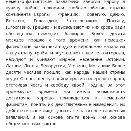
немецко-фашистские захватчики ввергли Европу в
пучину войны, покорили свободолюбивые страны
континента Европы - Францию, Норвегию, Данию,
Бельгию, Голландию, Чехословакию, Польшу,
Югославию, Грецию - и высасывают их них кровь ради
обогащения немецких банкиров. Более десяти
месяцев прошло с того времени, как немецко-
фашистские захватчики подло и вероломно напали на
нашу страну, грабят и опустошают наши села и города,
насилуют и убивают мирное население Эстонии,
Латвии, Литвы, Белоруссии, Украины, Молдавии Более
десяти месяцев прошло, как народы нашей страны
ведут Отечественную войну против озверелого врага,
отстаивая честь и свободу своей Родины За этот
промежуток времени мы имели возможность
достаточно хорошо приглядеться к немецким
фашистам, понять их действительные намерения, их
действительное лицо, узнать не на основе словесных
заявлений, а на основе опыта войны, на основе
общеизвестных фактов.