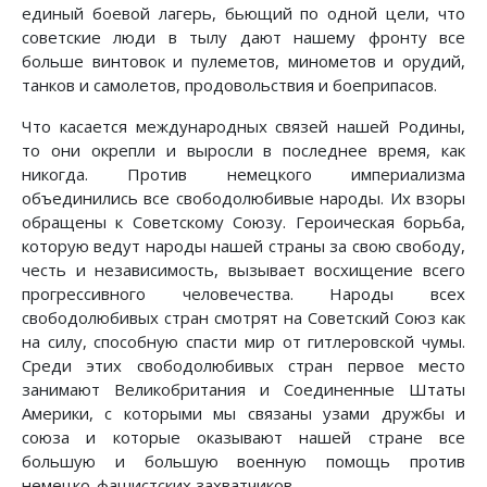
единый боевой лагерь, бьющий по одной цели, что
советские люди в тылу дают нашему фронту все
больше винтовок и пулеметов, минометов и орудий,
танков и самолетов, продовольствия и боеприпасов.
Что касается международных связей нашей Родины,
то они окрепли и выросли в последнее время, как
никогда. Против немецкого империализма
объединились все свободолюбивые народы. Их взоры
обращены к Советскому Союзу. Героическая борьба,
которую ведут народы нашей страны за свою свободу,
честь и независимость, вызывает восхищение всего
прогрессивного человечества. Народы всех
свободолюбивых стран смотрят на Советский Союз как
на силу, способную спасти мир от гитлеровской чумы.
Среди этих свободолюбивых стран первое место
занимают Великобритания и Соединенные Штаты
Америки, с которыми мы связаны узами дружбы и
союза и которые оказывают нашей стране все
большую и большую военную помощь против
немецко-фашистских захватчиков.