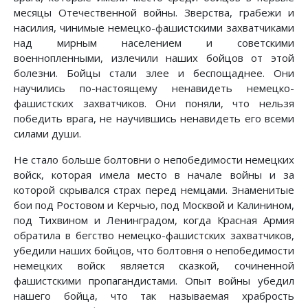
месяцы Отечественной войны. Зверства, грабежи и
насилия, чинимые немецко-фашистскими захватчиками
над мирным населением и советскими
военнопленными, излечили наших бойцов от этой
болезни. Бойцы стали злее и беспощаднее. Они
научились по-настоящему ненавидеть немецко-
фашистских захватчиков. Они поняли, что нельзя
победить врага, не научившись ненавидеть его всеми
силами души.
Не стало больше болтовни о непобедимости немецких
войск, которая имела место в начале войны и за
которой скрывался страх перед немцами. Знаменитые
бои под Ростовом и Керчью, под Москвой и Калинином,
под Тихвином и Ленинградом, когда Красная Армия
обратила в бегство немецко-фашистских захватчиков,
убедили наших бойцов, что болтовня о непобедимости
немецких войск является сказкой, сочиненной
фашистскими пропагандистами. Опыт войны убедил
нашего бойца, что так называемая храбрость