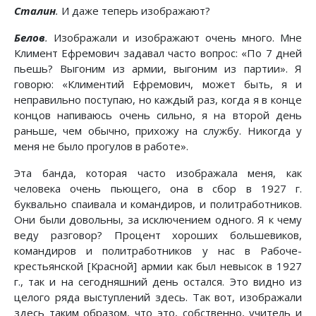
Сталин
.
И даже теперь изображают?
Белов
.
Изображали и изображают очень много. Мне
Климент Ефремович задавал часто вопрос: «По 7 дней
пьешь? Выгоним из армии, выгоним из партии». Я
говорю: «Климентий Ефремович, может быть, я и
неправильно поступаю, но каждый раз, когда я в конце
концов напиваюсь очень сильно, я на второй день
раньше, чем обычно, прихожу на службу. Никогда у
меня не было прогулов в работе».
Эта банда, которая часто изображала меня, как
человека очень пьющего, она в сбор в 1927 г.
буквально спаивала и командиров, и политработников.
Они были довольны, за исключением одного. Я к чему
веду разговор? Процент хороших большевиков,
командиров и политработников у нас в Рабоче-
крестьянской [Красной] армии как был невысок в 1927
г., так и на сегодняшний день остался. Это видно из
целого ряда выступлений здесь. Так вот, изображали
здесь таким образом, что это, собственно, учитель и