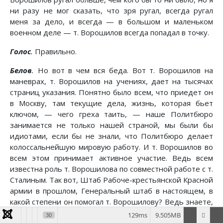
ни разу не мог сказать, что зря ругал, всегда ругал
меня за дело, и всегда — в большом и маленьком
военном деле — т. Ворошилов всегда попадал в точку.
Голос
.
Правильно.
Белов
.
Но вот в чем вся беда. Вот т. Ворошилов на
маневрах, т. Ворошилов на учениях, дает на тысячах
страниц указания. Понятно было всем, что приедет он
в Москву, там текущие дела, жизнь, которая бьет
ключом, — чего греха таить, — наше Политбюро
занимается не только нашей страной, мы были бы
идиотами, если бы не знали, что Политбюро делает
колоссальнейшую мировую работу. И т. Ворошилов во
всем этом принимает активное участие. Ведь всем
известна роль т. Ворошилова по совместной работе с т.
Сталиным. Так вот, Штаб Рабоче-крестьянской Красной
армии в прошлом, Генеральный штаб в настоящем, в
какой степени он помогал т. Ворошилову? Ведь знаете,
так добросовестно говоря, ни одно указание, — т.е.
129ms
9.505MB
30