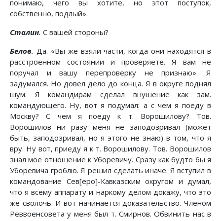
понимаю, чего вы хотите, но этот поступок,
собственно, подлый».
Сталин
.
С вашей стороны?
Белов
.
Да. «Вы же взяли части, когда они находятся в
расстроенном состоянии и проверяете. Я вам не
поручал и вашу перепроверку не признаю». Я
задумался. Но довел дело до конца. Я в округе поднял
шум. Я командирам сделал внушение как зам.
командующего. Ну, вот я подумал: а с чем я поеду в
Москву? С чем я поеду к т. Ворошилову? Тов.
Ворошилов ни разу меня не заподозривал (может
быть, заподозривал, но я этого не знаю) в том, что я
вру. Ну вот, приеду я к т. Ворошилову. Тов. Ворошилов
знал мое отношение к Уборевичу. Сразу как будто бы я
Уборевича гроблю. Я решил сделать иначе. Я вступил в
командование Сев[еро]-Кавказским округом и думал,
что я всему аппарату и наркому делом докажу, что это
же сволочь. И вот начинается доказательство. Членом
Реввоенсовета у меня был т. Смирнов. Обвинить нас в