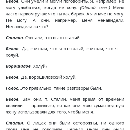
Белов
.
Они умели и могли поговорить. Я, например, не
могу улыбаться, когда не хочу.
(Общий смех.)
Меня
часто нарком ругал: что ты как бирюк. А я иначе не могу.
Не могу. А они, например, меня ненавидели.
Ненавидели за что?
Сталин
.
Считали, что вы отсталый.
Белов
.
Да, считали, что я отсталый, считали, что я —
холуй.
Ворошилов
.
Холуй?
Белов
.
Да, ворошиловский холуй.
Голос
.
Это правильно, такие разговоры были.
Белов
.
Вам они, т. Сталин, меня время от времени
хвалили — правильно; но как они мою сумасшедшую
жену использовали для того, чтобы меня...
Сталин
.
О лицах они были осторожны, ни одного
слова мне не говорили. Передо мной они были