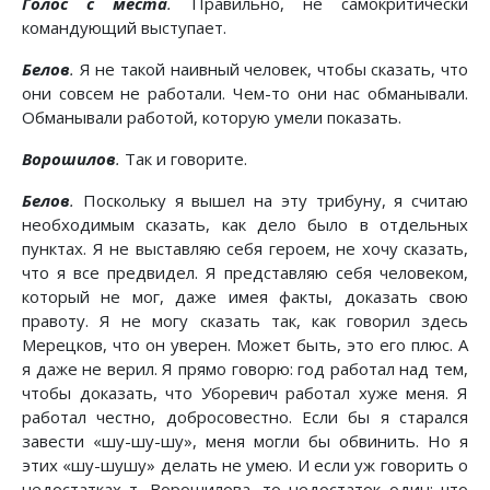
Голос с места
.
Правильно, не самокритически
командующий выступает.
Белов
.
Я не такой наивный человек, чтобы сказать, что
они совсем не работали. Чем-то они нас обманывали.
Обманывали работой, которую умели показать.
Ворошилов
.
Так и говорите.
Белов
.
Поскольку я вышел на эту трибуну, я считаю
необходимым сказать, как дело было в отдельных
пунктах. Я не выставляю себя героем, не хочу сказать,
что я все предвидел. Я представляю себя человеком,
который не мог, даже имея факты, доказать свою
правоту. Я не могу сказать так, как говорил здесь
Мерецков, что он уверен. Может быть, это его плюс. А
я даже не верил. Я прямо говорю: год работал над тем,
чтобы доказать, что Уборевич работал хуже меня. Я
работал честно, добросовестно. Если бы я старался
завести «шу-шу-шу», меня могли бы обвинить. Но я
этих «шу-шушу» делать не умею. И если уж говорить о
недостатках т. Ворошилова, то недостаток один: что