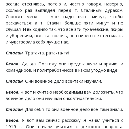
всегда стесняюсь, потею и, честно говоря, наверно,
сколько раз выглядел перед т. Сталиным дураком.
Спросят меня — мне надо пять минут, чтобы
раскачаться; а т. Сталин больше пяти минут и не
слушал. И выходило так, что все эти тухачевские, якиры
и уборевичи, вся эта сволочь, она ничего не стеснялась
и чувствовала себя лучше нас.
Сталин
.
Трата-та, рата-та-та!
Белов
.
Да, да. Поэтому они представляли и армию, и
командиров, и политработников в каком угодно виде.
Сталин
.
Они военное дело все-таки изучали.
Белов
.
Я вот и считаю необходимым вам доложить, что
военное дело они изучали очковтирательски.
Сталин
.
Для себя-то они военное дело все-таки знали.
Белов
.
Я вот вам сейчас расскажу. Я начал учиться с
1919 г. Они начали учиться с детского возраста.