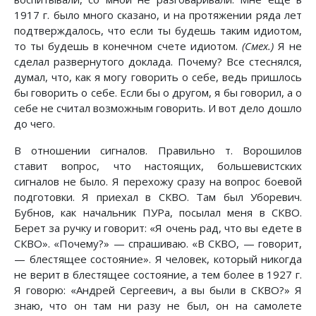
1917 г. было много сказано, и на протяжении ряда лет
подтверждалось, что если ты будешь таким идиотом,
то ты будешь в конечном счете идиотом.
(Смех.)
Я не
сделал развернутого доклада. Почему? Все стеснялся,
думал, что, как я могу говорить о себе, ведь пришлось
бы говорить о себе. Если бы о другом, я бы говорил, а о
себе не считал возможным говорить. И вот дело дошло
до чего.
В отношении сигналов. Правильно т. Ворошилов
ставит вопрос, что настоящих, большевистских
сигналов не было. Я перехожу сразу на вопрос боевой
подготовки. Я приехал в СКВО. Там был Уборевич.
Бубнов, как начальник ПУРа, посылал меня в СКВО.
Берет за ручку и говорит: «Я очень рад, что вы едете в
СКВО». «Почему?» — спрашиваю. «В СКВО, — говорит,
— блестящее состояние». Я человек, который никогда
не верит в блестящее состояние, а тем более в 1927 г.
Я говорю: «Андрей Сергеевич, а вы были в СКВО?» Я
знаю, что он там ни разу не был, он на самолете