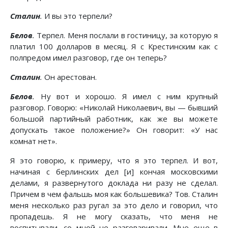
Сталин
.
И вы это терпели?
Белов
.
Терпел. Меня послали в гостиницу, за которую я
платил 100 долларов в месяц. Я с Крестинским как с
полпредом имел разговор, где он теперь?
Сталин
.
Он арестован.
Белов
.
Ну вот и хорошо. Я имел с ним крупный
разговор. Говорю: «Николай Николаевич, вы — бывший
большой партийный работник, как же вы можете
допускать такое положение?» Он говорит: «У нас
комнат нет».
Я это говорю, к примеру, что я это терпел. И вот,
начиная с берлинских дел [и] кончая московскими
делами, я развернутого доклада ни разу не сделал.
Причем в чем фальшь моя как большевика? Тов. Сталин
меня несколько раз ругал за это дело и говорил, что
пропадешь. Я не могу сказать, что меня не
воспитывали, со мной не разговаривали. Мне еще в