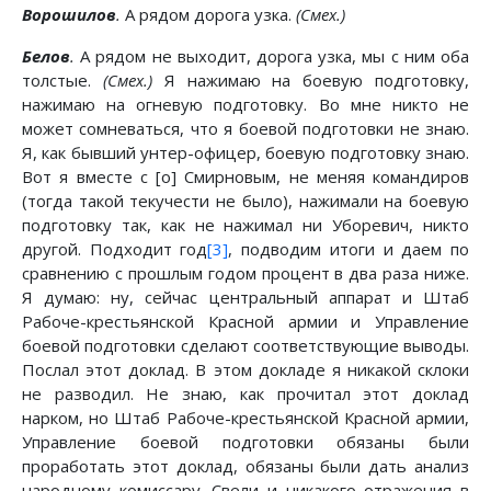
Ворошилов
.
А рядом дорога узка.
(Смех.)
Белов
.
А рядом не выходит, дорога узка, мы с ним оба
толстые.
(Смех.)
Я нажимаю на боевую подготовку,
нажимаю на огневую подготовку. Во мне никто не
может сомневаться, что я боевой подготовки не знаю.
Я, как бывший унтер-офицер, боевую подготовку знаю.
Вот я вместе с [о] Смирновым, не меняя командиров
(тогда такой текучести не было), нажимали на боевую
подготовку так, как не нажимал ни Уборевич, никто
другой. Подходит год
[3]
, подводим итоги и даем по
сравнению с прошлым годом процент в два раза ниже.
Я думаю: ну, сейчас центральный аппарат и Штаб
Рабоче-крестьянской Красной армии и Управление
боевой подготовки сделают соответствующие выводы.
Послал этот доклад. В этом докладе я никакой склоки
не разводил. Не знаю, как прочитал этот доклад
нарком, но Штаб Рабоче-крестьянской Красной армии,
Управление боевой подготовки обязаны были
проработать этот доклад, обязаны были дать анализ
народному комиссару. Свели и никакого отражения в