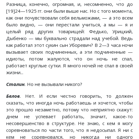
Разница, конечно, огромная, и, несомненно, что до
[19]24—1925 гг. они были выше нас. Но с того момента,
как они почувствовали себя вельможами, — а это всем
было видно, — они перестали учиться, а мы — я и
целый ряд других товарищей: Федько, Урицкий,
Дыбенко — мы буквально страдали над учебой. Ведь
как работал этот сукин сын Уборевич? В 2—3 часа ночи
вызывает своих подчиненных, а эти подчиненные —
идиоты, потом жалуются, что он ночь не спал,
работает круглые сутки. Я много ночей не спал в своей
жизни...
Сталин
.
Но не вызывали никого?
Белов
.
Нет. И если честно говорить, то должен
сказать, что иногда ночь работаешь и хочется, чтобы
это прошло незаметно, потому что неприятно скажут:
днем не успевает работать, значит, какое-то
несовершенство в структуре. Не знаю, с кем я могу
соревноваться по части того, что я недосыпал. Я ни с
кем не соревновался, но никогда ни одного