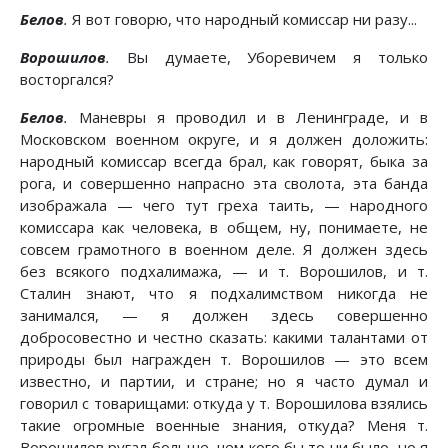
Белов
.
Я вот говорю, что народный комиссар ни разу...
Ворошилов
.
Вы думаете, Уборевичем я только
восторгался?
Белов
.
Маневры я проводил и в Ленинграде, и в
Московском военном округе, и я должен доложить:
народный комиссар всегда брал, как говорят, быка за
рога, и совершенно напрасно эта сволота, эта банда
изображала — чего тут греха таить, — народного
комиссара как человека, в общем, ну, понимаете, не
совсем грамотного в военном деле. Я должен здесь
без всякого подхалимажа, — и т. Ворошилов, и т.
Сталин знают, что я подхалимством никогда не
занимался, — я должен здесь совершенно
добросовестно и честно сказать: какими талантами от
природы был награжден т. Ворошилов — это всем
известно, и партии, и стране; но я часто думал и
говорил с товарищами: откуда у т. Ворошилова взялись
такие огромные военные знания, откуда? Меня т.
Ворошилов ругал больше, чем кого бы то ни было, но я