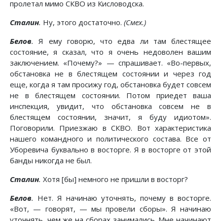
пролетал мимо СКВО из Кисловодска.
Сталин
.
Ну, этого достаточно.
(Смех.)
Белов
.
Я ему говорю, что едва ли там блестящее
состояние, я сказал, что я очень недоволен вашим
заключением. «Почему?» — спрашивает. «Во-первых,
обстановка не в блестящем состоянии и через год
еще, когда я там просижу год, обстановка будет совсем
не в блестящем состоянии. Потом приедет ваша
инспекция, увидит, что обстановка совсем не в
блестящем состоянии, значит, я буду идиотом».
Поговорили. Приезжаю в СКВО. Вот характеристика
нашего командного и политического состава. Все от
Уборевича буквально в восторге. Я в восторге от этой
банды никогда не был.
Сталин
.
Хотя [бы] немного не пришли в восторг?
Белов
.
Нет. Я начинаю уточнять, почему в восторге.
«Вот, — говорят, — мы провели сборы». Я начинаю
уточнять, чем же на сборах занимались. Мне начинают