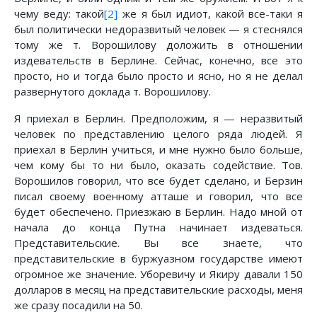
чему веду: такой
[2]
же я был идиот, какой все-таки я
был политически недоразвитый человек — я стеснялся
тому же т. Ворошилову доложить в отношении
издевательств в Берлине. Сейчас, конечно, все это
просто, но и тогда было просто и ясно, но я не делал
развернутого доклада т. Ворошилову.
Я приехал в Берлин. Предположим, я — неразвитый
человек по представлению целого ряда людей. Я
приехал в Берлин учиться, и мне нужно было больше,
чем кому бы то ни было, оказать содействие. Тов.
Ворошилов говорил, что все будет сделано, и Берзин
писал своему военному атташе и говорил, что все
будет обеспечено. Приезжаю в Берлин. Надо мной от
начала до конца Путна начинает издеваться.
Представительские. Вы все знаете, что
представительские в буржуазном государстве имеют
огромное же значение. Уборевичу и Якиру давали 150
долларов в месяц на представительские расходы, меня
же сразу посадили на 50.