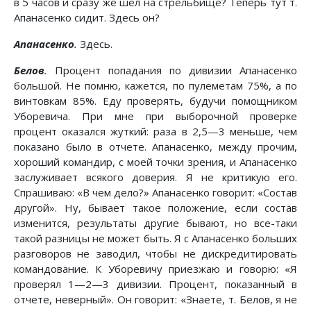
в 5 часов и сразу же шел на стрельбище? Теперь тут т.
Апанасенко сидит. Здесь он?
Апанасенко
.
Здесь.
Белов
.
Процент попадания по дивизии Апанасенко
большой. Не помню, кажется, по пулеметам 75%, а по
винтовкам 85%. Еду проверять, будучи помощником
Уборевича. При мне при выборочной проверке
процент оказался жуткий: раза в 2,5—3 меньше, чем
показано было в отчете. Апанасенко, между прочим,
хороший командир, с моей точки зрения, и Апанасенко
заслуживает всякого доверия. Я не критикую его.
Спрашиваю: «В чем дело?» Апанасенко говорит: «Состав
другой». Ну, бывает такое положение, если состав
изменится, результаты другие бывают, но все-таки
такой разницы не может быть. Я с Апанасенко больших
разговоров не заводил, чтобы не дискредитировать
командование. К Уборевичу приезжаю и говорю: «Я
проверял 1—2—3 дивизии. Процент, показанный в
отчете, неверный». Он говорит: «Знаете, т. Белов, я не