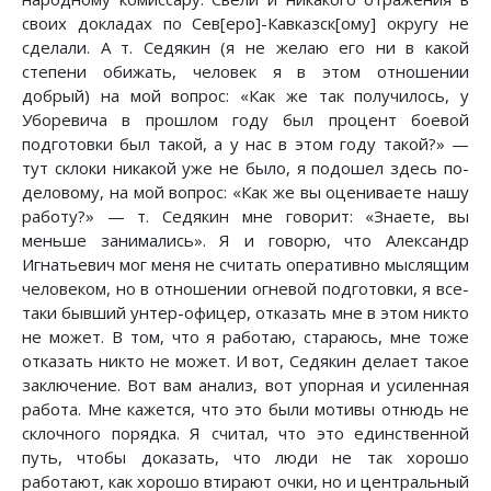
своих докладах по Сев[еро]-Кавказск[ому] округу не
сделали. А т. Седякин (я не желаю его ни в какой
степени обижать, человек я в этом отношении
добрый) на мой вопрос: «Как же так получилось, у
Уборевича в прошлом году был процент боевой
подготовки был такой, а у нас в этом году такой?» —
тут склоки никакой уже не было, я подошел здесь по-
деловому, на мой вопрос: «Как же вы оцениваете нашу
работу?» — т. Седякин мне говорит: «Знаете, вы
меньше занимались». Я и говорю, что Александр
Игнатьевич мог меня не считать оперативно мыслящим
человеком, но в отношении огневой подготовки, я все-
таки бывший унтер-офицер, отказать мне в этом никто
не может. В том, что я работаю, стараюсь, мне тоже
отказать никто не может. И вот, Седякин делает такое
заключение. Вот вам анализ, вот упорная и усиленная
работа. Мне кажется, что это были мотивы отнюдь не
склочного порядка. Я считал, что это единственной
путь, чтобы доказать, что люди не так хорошо
работают, как хорошо втирают очки, но и центральный