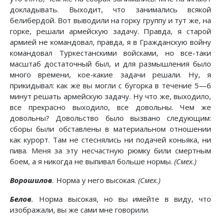
докладывать. Выходит, что занимались всякой
белибердой. Вот выводили на горку группу и тут же, на
горке, решали армейскую задачу. Правда, я старой
армией не командовал, правда, я в Гражданскую войну
командовал Туркестанскими войсками, но все-таки
масштаб достаточный был, и для размышления было
много времени, кое-какие задачи решали. Ну, я
прикидывал: как же вы могли с бугорка в течение 5—6
минут решать армейскую задачу. Ну что же, выходило,
все прекрасно выходило, все довольны. Чем же
довольны? Довольство было вызвано следующим:
сборы были обставлены в материальном отношении
как курорт. Там не стеснялись ни подачей коньяка, ни
пива. Меня за эту несчастную рюмку били смертным
боем, а я никогда не выпивал больше нормы.
(Смех.)
Ворошилов
.
Норма у него высокая.
(Смех.)
Белов
.
Норма высокая, но вы имейте в виду, что
изображали, вы же сами мне говорили.