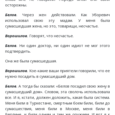
осторожны.
Белов
.
Через жен действовали. Как Уборевич
использовал свою эту мадам. У меня была
сумасшедшая жена, но это, товарищи, несчастье.
Ворошилов
.
Говорят, что несчастье.
Белов
.
Ни один доктор, ни один идиот не мог этого
подтвердить.
Она же была сумасшедшая.
Ворошилов
.
Кое-какие ваши приятели говорили, что ее
нужно посадить в сумасшедший дом.
Белов
.
А тогда бы сказали: «Белов посадил свою жену в
сумасшедший дом». Словом, эта сволочь использовала
все. И я, кстати, должен доложить, какая была система.
Меня били в Туркестане, смертным боем били, били до
сумасшествия, меня били в Москве, меня били в
Берлине, и били одним и тем же оружием. И вот я к