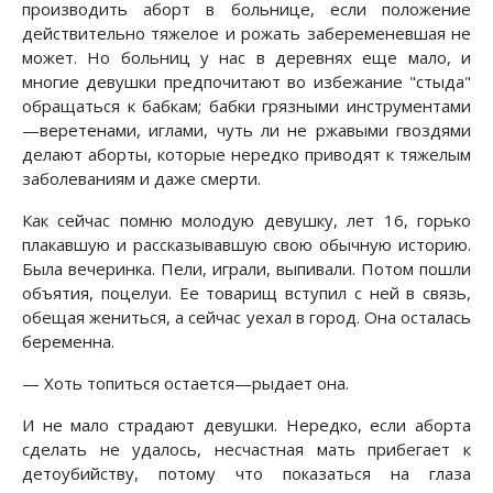
производить аборт в больнице, если положение
действительно тяжелое и рожать забеременевшая не
может. Но больниц у нас в деревнях еще мало, и
многие девушки предпочитают во избежание "стыда"
обращаться к бабкам; бабки грязными инструментами
—веретенами, иглами, чуть ли не ржавыми гвоздями
делают аборты, которые нередко приводят к тяжелым
заболеваниям и даже смерти.
Как сейчас помню молодую девушку, лет 16, горько
плакавшую и рассказывавшую свою обычную историю.
Была вечеринка. Пели, играли, выпивали. Потом пошли
объятия, поцелуи. Ее товарищ вступил с ней в связь,
обещая жениться, а сейчас уехал в город. Она осталась
беременна.
— Хоть топиться остается—рыдает она.
И не мало страдают девушки. Нередко, если аборта
сделать не удалось, несчастная мать прибегает к
детоубийству, потому что показаться на глаза