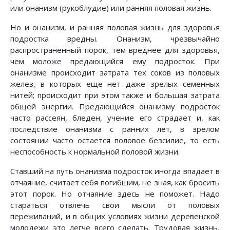
или онанизм (рукоблудие) или ранняя половая жизнь.
Но и онанизм, и ранняя половая жизнь для здоровья
подростка вредны. Онанизм, чрезвычайно
распространенный порок, тем вреднее для здоровья,
чем моложе предающийся ему подросток. При
онанизме происходит затрата тех соков из половых
желез, в которых еще нет даже зрелых семенных
нитей; происходит при этом также и большая затрата
общей энергии. Предающийся онанизму подросток
часто рассеян, бледен, учение его страдает и, как
последствие онанизма с ранних лет, в зрелом
состоянии часто остается половое безсилие, то есть
неспособность к нормальной половой жизни.
Ставший на путь онанизма подросток иногда впадает в
отчаяние, считает себя погибшим, не зная, как бросить
этот порок. Но отчаяние здесь не поможет. Надо
стараться отвлечь свои мысли от половых
переживаний, и в общих условиях жизни деревенской
молодежи это легче всего сделать. Трудовая жизнь,