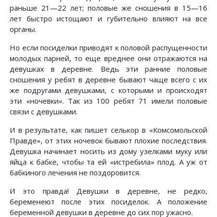
раньше 21—22 лет; половые же сношения в 15—16
лет быстро истощают и губительно влияют на все
органы.
Но если посиделки приводят к половой распущенности
молодых парней, то еще вреднее они отражаются на
девушках в деревне. Ведь эти ранние половые
сношения у ребят в деревне бывают чаще всего с их
же подругами девушками, с которыми и происходят
эти «ночевки». Так из 100 ребят 71 имели половые
связи с девушками.
И в результате, как пишет селькор в «Комсомольской
Правде», от этих ночевок бывают плохие последствия.
Девушка начинает носить из дому узелками муку или
яйца к бабке, чтобы та ей «истребила» плод. А уж от
бабкиного лечения не поздоровится.
И это правда! Девушки в деревне, не редко,
беременеют после этих посиделок. А положение
беременной девушки в деревне до сих пор ужасно.