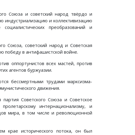
ого Союза и советский народ твёрдо и
кую индустриализацию и коллективизацию
 социалистических преобразований и
го Союза, советский народ и Советская
ю победу в антифашистской войне.
отив оппортунистов всех мастей, против
гих агентов буржуазии.
ются бессмертными трудами марксизма-
ммунистического движения.
я партия Советского Союза и Советское
пролетарскому интернационализму, и
ов мира, в том числе и революционной
ем крае исторического потока, он был