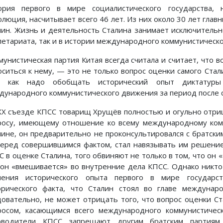
ория первого в мире социалистического государства, 
олюция, насчитывает всего 46 лет. Из них около 30 лет глав
лин. Жизнь и деятельность Сталина занимает исключительн
летариата, так и в истории международного коммунистическ
мунистическая партия Китая всегда считала и считает, что в
оситься к нему, — это не только вопрос оценки самого Стали
, как надо обобщать исторический опыт диктатуры
дународного коммунистического движения за период после 
XX съезде КПСС товарищ Хрущёв полностью и огульно отри
росу, имеющему отношение ко всему международному комм
лине, он предварительно не проконсультировался с братским
перед совершившимся фактом, стал навязывать им решение
 в оценке Сталина, того обвиняют не только в том, что он «
 он «вмешивается» во внутренние дела КПСС. Однако никт
чения исторического опыта первого в мире государст
орического факта, что Сталин стоял во главе междунаро
довательно, не может отрицать того, что вопрос оценки 
росом, касающимся всего международного коммунистическ
оводители КПСС запрещают другим братским партиям