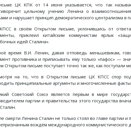
исьме ЦК КПК от 14 июня указывается, что так называ
тиворечит цельному учению Ленина о взаимоотношения
сами и нарушает принцип демократического централизма в п
КПСС в своём Открытом письме, уклонившись от ответ
ументы, приклеил китайским коммунистам ярлык «защи
бочных идей Сталина».
воё время В.И. Ленин, давая отповедь меньшевикам, гов
умент противника и приписывать ему только «пафос» — знач
ём Открытом письме поступает точно так же, как поступали 
мотря на то, что в Открытом письме ЦК КПСС спор по
водить принципиальные аргументы и многочисленные факты, 
икий Советский Союз является первым в мире государс
оводителем партии и правительства этого государства внача
 Сталин.
ле смерти Ленина Сталин не только стоял во главе партии и 
епризнанным вождём международного коммунистического д