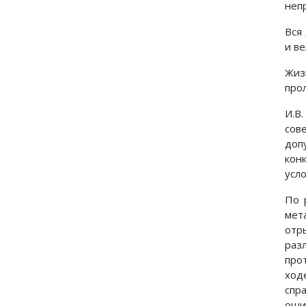
неп
Вся
и в
Жиз
про
И.В
сов
доп
кон
усл
По 
мет
отр
раз
про
ход
спр
оши