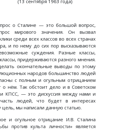
(13 сентября 1963 года)
прос о Сталине — это большой вопрос,
прос мирового значения. Он вызвал
клики среди всех классов во всех странах
ра, и по нему до сих пор высказываются
евозможные суждения. Разные классы,
классы, придерживаются разного мнения.
делать окончательные выводы по этому
волюционных народов большинство людей
гласны с полным и огульным отрицанием
 о нём. Так обстоит дело и в Советском
ми КПСС, — это дискуссия между нами и
часть людей, что будет в интересах
 цель, мы написали данную статью.
ное и огульное отрицание И.В. Сталина
бы против культа личности» является