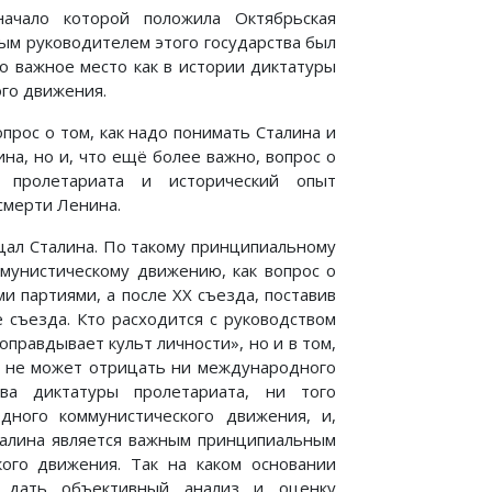
начало которой положила Октябрьская
ным руководителем этого государства был
о важное место как в истории диктатуры
ого движения.
опрос о том, как надо понимать Сталина и
на, но и, что ещё более важно, вопрос о
 пролетариата и исторический опыт
смерти Ленина.
цал Сталина. По такому принципиальному
унистическому движению, как вопрос о
и партиями, а после XX съезда, поставив
 съезда. Кто расходится с руководством
оправдывает культ личности», но и в том,
о не может отрицать ни международного
ва диктатуры пролетариата, ни того
дного коммунистического движения, и,
Сталина является важным принципиальным
ого движения. Так на каком основании
 дать объективный анализ и оценку