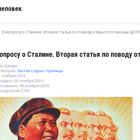
человек
К вопросу о Сталине. Вторая статья по поводу открытого письма ЦК К
вопросу о Сталине. Вторая статья по поводу 
ао Цзэдун
тегория:
Листая старые страницы
5 ноября 2016
оздано: 05 ноября 2016
бновлено: 05 ноября 2016
росмотров: 5701