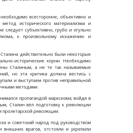
о необходимо всесторонне, объективно и
я метод исторического материализма и
е следует субъективно, грубо и огульно
ализма, к произвольному искажению и
 у Сталина действительно были некоторые
иально-исторические корни. Необходимо
ены Сталиным, а не те так называемые
ний, но эта критика должна вестись с
упали и выступаем против неправильной
очными методами.
нимался пропагандой марксизма; войдя в
ым, Сталин вёл подготовку к революции
я пролетарской революции.
юза и советский народ под руководством
 внешних врагов, отстояли и укрепили