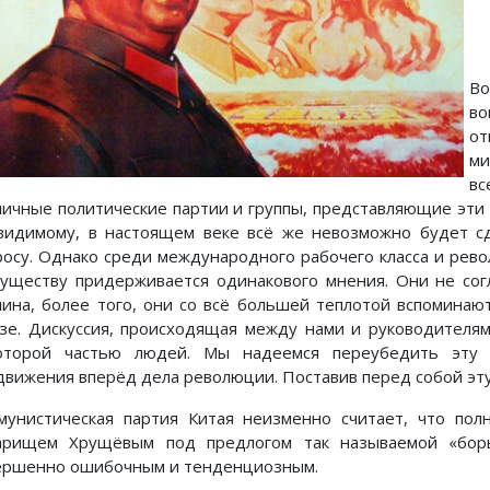
Во
во
от
ми
вс
личные политические партии и группы, представляющие эти 
видимому, в настоящем веке всё же невозможно будет с
росу. Однако среди международного рабочего класса и ре
существу придерживается одинакового мнения. Они не со
лина, более того, они со всё большей теплотой вспоминают
зе. Дискуссия, происходящая между нами и руководителя
оторой частью людей. Мы надеемся переубедить эту 
движения вперёд дела революции. Поставив перед собой эту
мунистическая партия Китая неизменно считает, что пол
арищем Хрущёвым под предлогом так называемой «борь
ершенно ошибочным и тенденциозным.