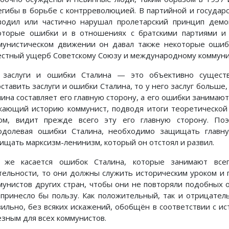
егибы в борьбе с контрреволюцией. В партийной и государ
водил или частично нарушал пролетарский принцип демок
оторые ошибки и в отношениях с братскими партиями и
мунистическом движении он давал также некоторые ошиб
естный ущерб Советскому Союзу и международному коммуни
 заслуги и ошибки Сталина — это объективно существ
оставить заслуги и ошибки Сталина, то у него заслуг больше
лина составляет его главную сторону, а его ошибки занимаю
жающий историю коммунист, подводя итоги теоретической 
ом, видит прежде всего эту его главную сторону. Поэ
одолевая ошибки Сталина, необходимо защищать главну
ищать марксизм-ленинизм, который он отстоял и развил.
 же касается ошибок Сталина, которые занимают все
тельности, то они должны служить историческим уроком и 
мунистов других стран, чтобы они не повторяли подобных
 принесло бы пользу. Как положительный, так и отрицател
вильно, без всяких искажений, обобщён в соответствии с и
езным для всех коммунистов.