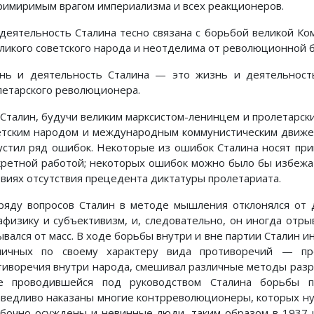
римиримым врагом империализма и всех реакционеров.
 деятельность Сталина тесно связана с борьбой великой Ко
еликого советского народа и неотделима от революционной 
нь и деятельность Сталина — это жизнь и деятельность 
летарского революционера.
. Сталин, будучи великим марксистом-ленинцем и пролетарс
етским народом и международным коммунистическим движен
устил ряд ошибок. Некоторые из ошибок Сталина носят при
кретной работой; некоторых ошибок можно было бы избежа
овиях отсутствия прецедента диктатуры пролетариата.
ряду вопросов Сталин в методе мышления отклонялся от д
афизику и субъективизм, и, следовательно, он иногда отры
ывался от масс. В ходе борьбы внутри и вне партии Сталин и
личных по своему характеру вида противоречий — п
тиворечия внутри народа, смешивал различные методы разр
е проводившейся под руководством Сталина борьбы 
аведливо наказаны многие контрреволюционеры, которых нуж
бочно осуждены и невинные люди, таким образом в 1937