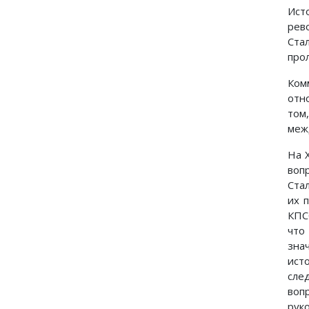
Ист
рев
Ста
про
Ком
отн
том
меж
На 
воп
Ста
их 
КПСС
что
зна
ист
сле
воп
рук