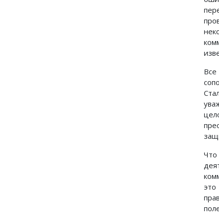
пер
про
нек
ком
изв
Все
соп
Ста
ува
цел
пре
защ
Что
дея
ком
это
пра
пол