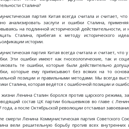
тельности Сталина?
мунистическая партия Китая всегда считала и считает, чт
чно анализировать заслуги и ошибки Сталина, применя
овываясь на подлинной исторической действительности, и н
ицать Сталина, прибегая к методу исторического иде
ьсификации истории.
мунистическая партия Китая всегда считала и считает, что
бки. Эти ошибки имеют как гносеологические, так и соц
тиковать те ошибки, которые были действительно допущ
бки, которые ему приписывают без всяких на то основа
вильной позиции и правильными методами. Мы всегда выст
тики Сталина, которая ведётся с ошибочной позиции и ошиб
 жизни Ленина Сталин боролся против царского режима, за
оводящий состав ЦК партии большевиков во главе с Ленин
7 года, а после Октябрьской революции отстаивал завоевани
ле смерти Ленина Коммунистическая партия Советского Со
лина вели решительную борьбу против всех внутренних и