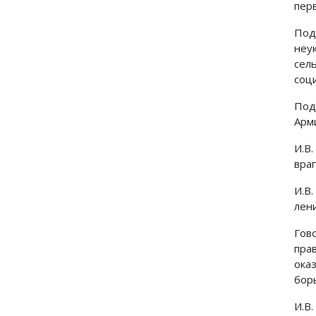
пер
Под
неу
сел
соц
Под
Арм
И.В
вра
И.В
лен
Гов
пра
ока
бор
И.В