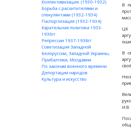
Коллективизация. (1930-1932)
В п
Борьба с расхитителями и
про
спекулянтами (1932-1934)
мас
Паспортизация (1932-1934)
Карательная политика 1933-
ЦК 
1936гг.
арг
Репрессии 1937-1938гг.
оши
Советизация Западной
В с
Белоруссии, Западной Украины,
арг
Прибалтики, Молдавии
сво
По законам военного времени
Депортации народов
Нес
Культура и искусство
при
Вел
рук
И.В.
Пос
общ