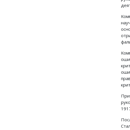
дея
Ком
нау
осн
отр
фал
Ком
оши
кри
оши
пра
кри
При
рук
191
Пос
Ста