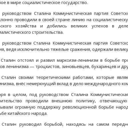
вое в мире социалистическое государство.
 руководством Сталина Коммунистическая партия Советск
клонно проводили в своей стране линию на социалистичес
ьского хозяйства и добились великих успехов в деле
иалистического строительства.
 руководством Сталина Коммунистическая партия Советско
ия, ведя исключительно тяжёлые сражения, одержали велику
. Сталин отстоял и развил марксизм-ленинизм в борьбе пр
гов ленинизма — троцкистов, зиновьевцев, бухаринцев и дру
. Сталин своими теоретическими работами, которые явля
инизма, внёс немеркнущий вклад в дело международного ко
оря в целом, под руководством Сталина Коммунистическа
вительство проводили внешнюю политику, отвечающую 
зывали огромную поддержку революционной борьбе народ
ьбе китайского народа.
. Сталин руководил борьбой, находясь на самом передн