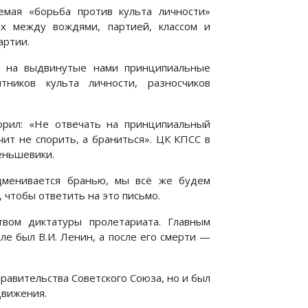
емая «борьба против культа личности»
х между вождями, партией, классом и
артии.
а на выдвинутые нами принципиальные
тников культа личности, разносчиков
орил: «Не отвечать на принципиальный
ит не спорить, а браниться». ЦК КПСС в
меньшевики.
дменивается бранью, мы всё же будем
чтобы ответить на это письмо.
твом диктатуры пролетариата. Главным
ле был В.И. Ленин, а после его смерти —
правительства Советского Союза, но и был
вижения.