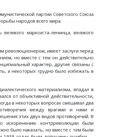
ммунистической партии Советского Союза
борьбы народов всего мира.
великого марксиста-ленинца, великого
ким революционером, имеет заслуги перед
ием, но вместе с тем он действительно
нципиальный характер, другие связаны с
ть, а некоторых трудно было избежать в
иалектического материализма, впадал в
вался от объективной действительности,
ногда в некоторых вопросах смешивал два
ротиворечия между врагами и нами и
ешения этих двух видов противоречий. В
по искоренению контрреволюции были
но было наказать, но вместе с тем были
 и 1938 годах были допущены ошибки —