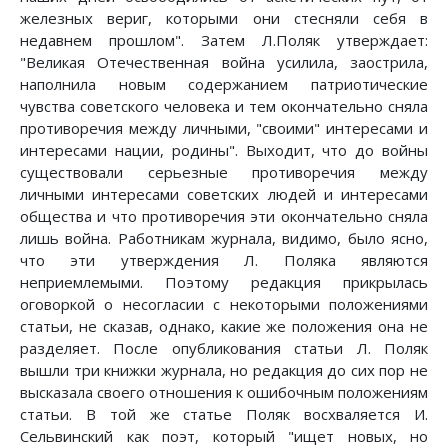
железных вериг, которыми они стесняли себя в
недавнем про­шлом". Затем Л.Поляк утверждает:
"Великая Отечественная война усили­ла, заострила,
наполнила новым содержанием патриотические
чувства советского человека и тем окончательно сняла
противоречия между лич­ными, "своими" интересами и
интересами нации, родины". Выходит, что до войны
существовали серьезные противоречия между
личными интере­сами советских людей и интересами
общества и что противоречия эти окон­чательно сняла
лишь война. Работникам журнала, видимо, было ясно,
что эти утверждения Л. Поляка являются
неприемлемыми. Поэтому редакция прикрылась
оговоркой о несогласии с некоторыми положениями
статьи, не сказав, однако, какие же положения она не
разделяет. После опубли­кования статьи Л. Поляк
вышли три книжки журнала, но редакция до сих пор не
высказала своего отношения к ошибочным положениям
статьи. В той же статье Поляк восхваляется И.
Сельвинский как поэт, который "ищет новых, но