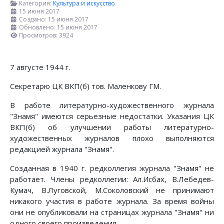
Категория:
Культура и искусство
15 июня 2017
Создано: 15 июня 2017
Обновлено: 15 июня 2017
Просмотров: 3924
7 августе 1944 г.
Секретарю ЦК ВКП(б) тов. Маленкову ГМ.
В работе литературно-художественного журнала
"Знамя" имеются серь­езные недостатки. Указания ЦК
ВКП(б) об улучшении работы литератур­но-
художественных журналов плохо выполняются
редакцией журнала "Знамя".
Созданная в 1940 г. редколлегия журнала "Знамя" не
работает. Члены редколлегии: Ал.Исбах, В.Лебедев-
Кумач, В.Луговской, М.Соколовский не принимают
никакого участия в работе журнала. За время войны
они не опубликовали на страницах журнала "Знамя" ни
одного своего произве­дения,