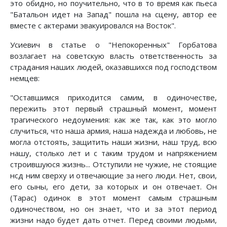
это обидно, но поучительно, что в то время как пьеса
"Батальон идет на Запад" пошла на сцену, автор ее
вместе с актерами эвакуировался на Восток".
Усиевич в статье о "Непокоренных" Горбатова
возлагает на советскую власть ответственность за
страдания наших людей, оказавшихся под господством
немцев:
"Оставшимся приходится самим, в одиночестве,
пережить этот первый страшный момент, момент
трагического недоумения: как же так, как это могло
случиться, что наша армия, наша надежда и любовь, не
могла отсто­ять, защитить наши жизни, наш труд, всю
нашу, столько лет и с таким тру­дом и напряжением
строившуюся жизнь... Отступили не чужие, не стоящие
нсд ним сверху и отвечающие за него люди. Нет, свои,
его сыны, его дети, за которых и он отвечает. Он
(Тарас) одинок в этот момент самым страш­ным
одиночеством, но он знает, что и за этот период
жизни надо будет дать отчет. Перед своими людьми,