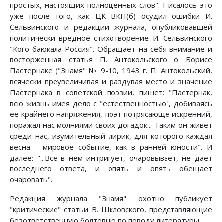
простых, настоящих полноценных слов". Писалось это
уже пос­ле того, как ЦК ВКП(б) осудил ошибки И.
Сельвинского и редакции журна­ла, опубликовавшей
политически вредное стихотворение И. Сельвинского
"Кого баюкала Россия". Обращает на себя внимание и
восторженная ста­тья П. Антокольского о Борисе
Пастернаке ("Знамя" № 9-10, 1943 г. П. Антокольский,
всячески преувеличивая и раздувая место и значение
Пастер­нака в советской поэзии, пишет: "Пастернак,
всю жизнь имея дело с "ес­тественностью", добиваясь
ее крайнего напряжения, поэт потрясающе искренний,
поражал нас молниями своих догадок... Таким он живет
среди нас, изумительный лирик, для которого каждая
весна - мировое событие, как в ранней юности". И
далее: "...Все в нем интригует, очаровывает, не дает
последнего ответа, и опять и опять обещает
очаровать".
Редакция журнала "Знамя" охотно публикует
"критические" статьи В. Шкловского, представляющие
безответственную болтовню по поводу литературы.