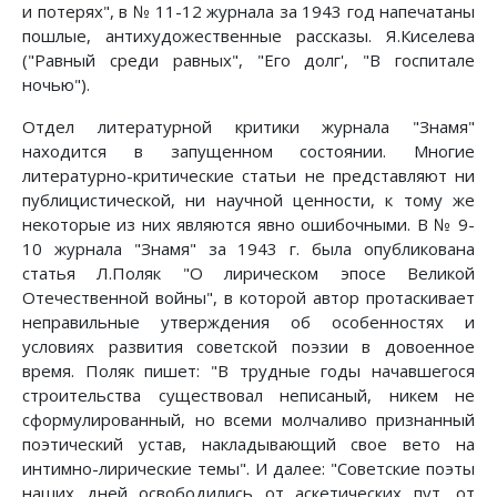
и поте­рях", в № 11-12 журнала за 1943 год напечатаны
пошлые, антихудожест­венные рассказы. Я.Киселева
("Равный среди равных", "Его долг', "В гос­питале
ночью").
Отдел литературной критики журнала "Знамя"
находится в запущенном состоянии. Многие
литературно-критические статьи не представляют ни
публицистической, ни научной ценности, к тому же
некоторые из них явля­ются явно ошибочными. В № 9-
10 журнала "Знамя" за 1943 г. была опуб­ликована
статья Л.Поляк "О лирическом эпосе Великой
Отечественной вой­ны", в которой автор протаскивает
неправильные утверждения об осо­бенностях и
условиях развития советской поэзии в довоенное
время. По­ляк пишет: "В трудные годы начавшегося
строительства существовал не­писаный, никем не
сформулированный, но всеми молчаливо признанный
поэтический устав, накладывающий свое вето на
интимно-лирические темы". И далее: "Советские поэты
наших дней освободились от аскетичес­ких пут, от