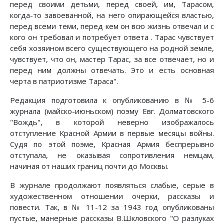
перед своими детьми, перед своей, им, Тарасом,
когда-то завоеванной, на него опирающейся властью,
перед все­ми теми, перед кем он всю жизнь отвечал и с
кого он требовал и потре­бует ответа . Тарас чувствует
себя хозяином всего существующего на род­ной земле,
чувствует, что он, мастер Тарас, за все отвечает, но и
перед ним должны отвечать. Это и есть основная
черта в патриотизме Тараса".
Редакция подготовила к опубликованию в № 5-6
журнала (майско-июнь­ском) поэму Евг. Долматовского
"Вождь", в которой неверно изобража­лось
отступление Красной Армии в первые месяцы войны.
Судя по этой поэме, Красная Армия беспрерывно
отступала, не оказывая сопротивле­ния немцам,
начиная от наших границ почти до Москвы.
В журнале продолжают появляться слабые, серые в
художественном отношении очерки, рассказы и
повести. Так, в № 11-12 за 1943 год опуб­ликованы
пустые, манерные рассказы В.Шкловского "О разлуках