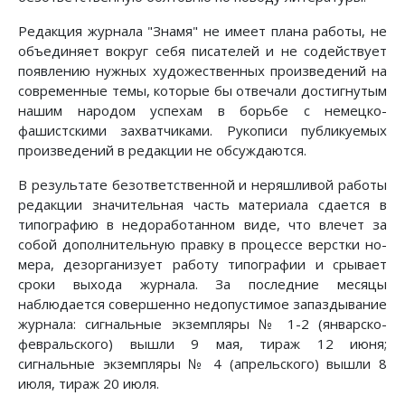
Редакция журнала "Знамя" не имеет плана работы, не
объединяет вок­руг себя писателей и не содействует
появлению нужных художествен­ных произведений на
современные темы, которые бы отвечали достигну­тым
нашим народом успехам в борьбе с немецко-
фашистскими захватчи­ками. Рукописи публикуемых
произведений в редакции не обсуждаются.
В результате безответственной и неряшливой работы
редакции значи­тельная часть материала сдается в
типографию в недоработанном ви­де, что влечет за
собой дополнительную правку в процессе верстки но­
мера, дезорганизует работу типографии и срывает
сроки выхода журнала. За последние месяцы
наблюдается совершенно недопустимое запазды­вание
журнала: сигнальные экземпляры № 1-2 (январско-
февральского) вышли 9 мая, тираж 12 июня;
сигнальные экземпляры № 4 (апрельского) вышли 8
июля, тираж 20 июля.