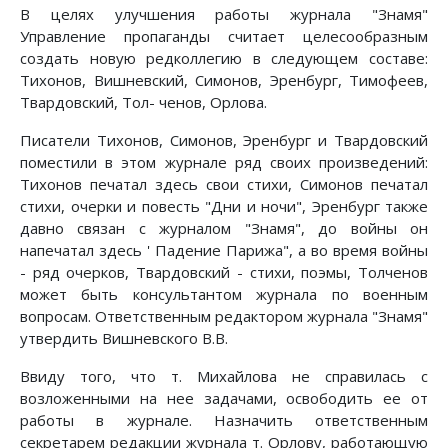
В целях улучшения работы журнала "Знамя"
Управление пропаганды счи­тает целесообразным
создать новую редколлегию в следующем составе:
Тихонов, Вишневский, Симонов, Эренбург, Тимофеев,
Твардовский, Тол- ченов, Орлова.
Писатели Тихонов, Симонов, Эренбург и Твардовский
поместили в этом журнале ряд своих произведений:
Тихонов печатал здесь свои стихи, Си­монов печатал
стихи, очерки и повесть "Дни и ночи", Эренбург также
дав­но связан с журналом "Знамя", до войны он
напечатал здесь ' Падение Па­рижа", а во время войны
- ряд очерков, Твардовский - стихи, поэмы, Толченов
может быть консультантом журнала по военным
вопросам. Ответ­ственным редактором журнала "Знамя"
утвердить Вишневского В.В.
Ввиду того, что т. Михайлова не справилась с
возложенными на нее за­дачами, освободить ее от
работы в журнале. Назначить ответственным
секретарем редакции журнала т. Орлову, работающую