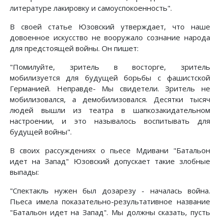
литературе лакировку и само­успокоенность".
В своей статье Юзовский утверждает, что наше
довоенное искусство не вооружало сознание народа
для предстоящей войны. Он пишет:
"Помилуйте, зритель в восторге, зритель
мобилизуется для будущей борьбы с фашистской
Германией. Неправде- Мы свидетели. Зритель не
мобилизовался, а демобилизовался. Десятки тысяч
людей вышли из теат­ра в шапкозакидательном
настроении, и это называлось воспитывать для
будущей войны".
В своих рассуждениях о пьесе Мдивани "Батальон
идет на Запад" Юзов­ский допускает такие злобные
выпады:
"Спектакль нужен был дозарезу - началась война.
Пьеса имела показа­тельно-результативное название
"Батальон идет на Запад". Мы должны ска­зать, пусть