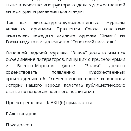
ныне в качестве инструктора отдела художественной
литературы Управления пропаганды
Так как литературно-художественные журналы
являются органами Прав­ления Союза советских
писателей, передать издание журнала "Знамя" из
Гослитиздата в издательство "Советский писатель".
Основной задачей журнала "Знамя" должно явиться
объединение лите­раторов, пишущих о КрОсной Армии
и Военно-Морском флоте. "Знамя" должно
содействовать появлению художественных
произведений об Оте­чественной войне и военной
истории нашего народа, печатать публицис­тические
статьи по вопросам военного воспитания.
Проект решения ЦК ВКП(б) прилагается.
Г.Александров
П.Федосеев