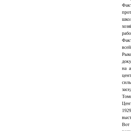
Фак
про
шко
хоз
рабо
Факт
всей
Рык
доку
на 
цент
силы
засе
Томс
Цент
192
выс
Вот 