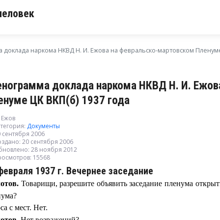
человек
 доклада наркома НКВД Н. И. Ежова на февральско-мартовском Пленуме 
енограмма доклада наркома НКВД Н. И. Ежов
енуме ЦК ВКП(б) 1937 года
 Ежов
тегория:
Документы
 сентября 2006
здано: 20 сентября 2006
бновлено: 28 ноября 2012
росмотров: 15568
февраля 1937 г. Вечернее заседание
отов.
Товарищи, разрешите объявить заседание пленума открыты
нума?
са с мест. Нет.
отов.
Нет возражений?