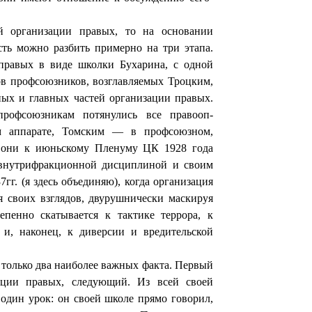
ой организации правых, то на основании
сть можно разбить примерно на три этапа.
правых в виде школки Бухарина, с од­ной
ов профсоюзников, возглавляемых Троцким,
ых и глав­ных частей организации правых.
рофсоюзникам потянулись все правооп-
ом аппарате, Томским — в профсоюзном,
 они к июньскому Пле­нуму ЦК 1928 года
 внутрифракционной дисциплиной и своим
37
гг. (я здесь объединяю), когда организация
я своих взглядов, двурушнически маскируя
епенно скатывается к тактике террора, к
 и, наконец, к диверсии и вредительской
ь только два наиболее важных факта. Первый
ции правых, сле­дующий. Из всей своей
один урок: он своей школе прямо говорил,