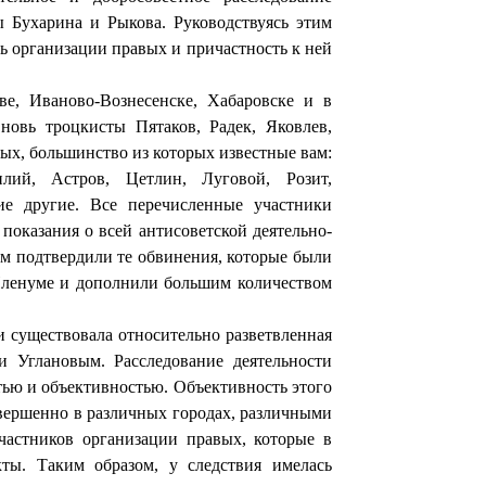
ы Бухарина и Рыкова. Руководствуясь этим
ть организации правых и причастность к ней
ове, Иваново-Вознесенске, Хабаровске и в
овь троцкисты Пятаков, Радек, Яковлев,
х, большинство из которых извест­ные вам:
лий, Астров, Цетлин, Луговой, Розит,
 другие. Все перечис­ленные участники
показания о всей антисоветской деятельно­
ом подтвердили те обвинения, которые были
ленуме и до­полнили большим количеством
и существовала относительно разветвленная
 Углановым. Расследование деятельности
ью и объективностью. Объек­тивность этого
овершенно в различных городах, различными
частников организации правых, которые в
ты. Таким образом, у следствия имелась