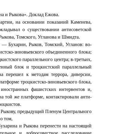
на и Рыкова». Доклад Ежова.
артии, на основании показаний Каменева,
докладывал о существовании антисоветской
 Рыкова, Томского, Угланова и Шмидта.
 — Бухарин, Рыков, Томский, Угланов: во-
истско-зиновьевского объединенного блока;
кистского параллельного центра; в-третьих,
ненный блок и троцкистский параллельный
ва перешел к методам террора, диверсии,
латфор­ме троцкистско-зиновьевского блока,
 иностранных фашистских интервентов и,
на той же платформе, контактировали анти­
роцкистов.
 и Рыкову, предыдущий Пленум Центрального
о том,
ухарина и Рыкова перенести на настоящий
ельное и добросовест­ное расследование