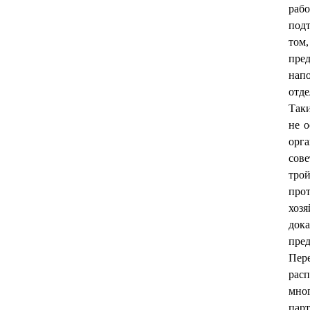
раб
под
том
пре
нап
отде
Таки
не о
орг
сове
тро
про
хозя
дока
пред
Пер
расп
мно
парт