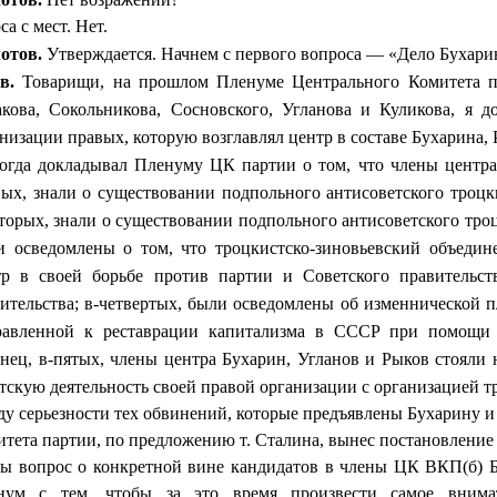
са с мест. Нет.
отов.
Утверждается. Начнем с первого вопроса — «Дело Бухари
в.
Товарищи, на прошлом Пленуме Центрального Коми­тета п
акова, Со­кольникова, Сосновского, Угланова и Куликова, я 
низации правых, которую воз­главлял центр в составе Бухарина,
огда докладывал Пленуму ЦК партии о том, что чле­ны центра
ых, зна­ли о существовании подпольного антисоветского троцк
торых, знали о суще­ствовании подпольного антисоветского троц
и осведомлены о том, что троцкистско-зиновьевский объеди
тр в своей борьбе против партии и Советского правительст
итель­ства; в-четвертых, были осведомлены об изменнической п
равленной к реставра­ции капитализма в СССР при помощи
нец, в-пятых, члены центра Бухарин, Угла­нов и Рыков стояли 
тскую деятельность своей правой организации с организаци­ей т
у серьезности тех обвинений, которые предъявлены Буха­рину
тета партии, по предложению т. Сталина, вынес постановление 
бы вопрос о конкретной вине кандидатов в члены ЦК ВКП(б) Б
нум с тем, что­бы за это время произвести самое внимат