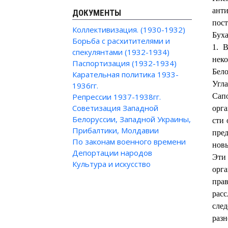
анти
ДОКУМЕНТЫ
пост
Коллективизация. (1930-1932)
Буха
Борьба с расхитителями и
1. 
спекулянтами (1932-1934)
нек
Паспортизация (1932-1934)
Бело
Карательная политика 1933-
Угл
1936гг.
Репрессии 1937-1938гг.
Сап
Советизация Западной
орга
Белоруссии, Западной Украины,
сти 
Прибалтики, Молдавии
пре
По законам военного времени
новы
Депортации народов
Эти 
Культура и искусство
орг
прав
расс
сле
раз