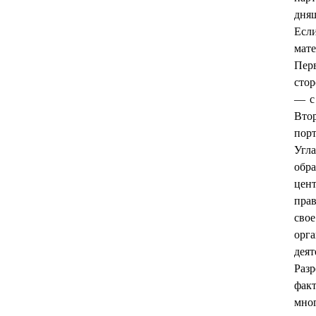
дняш
Есл
мат
Пер
сто
— с 
Вто
пор
Угл
обр
цен
прав
сво
орг
деят
Разр
фак
мног