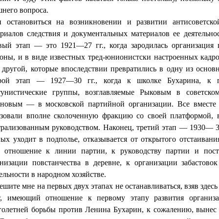
него вопроса.
и остановиться на возникновении и развитии антисовет­ск
ериалов следствия и документальных материалов ее деятельно
вый этап — это 1921—27 гг., когда зародилась организация 
роны, и в виде известных тред-юнионистски настроенных кадр
другой, которые впоследствии превратились в одну из основн
рой этап — 1927—30 гг., когда к школке Бухарина, к п
тунистические группы, возглавляемые Рыковым в советск
ановым — в москов­ской партийной организации. Все вместе
азовали вполне сколоченную фракцию со своей платформой,
трализованным руководством. Наконец, третий этап —
1930
—
ых уходит в подполье, отказывается от открытого отстаивани
е отношение к линии партии, к ру­ководству партии и пост
анизации повстанчества в деревне, к организации забастовок
ельности в народ­ном хозяйстве.
ешите мне на первых двух этапах не останавливаться, взяв здес
т, имеющий отношение к первому этапу развития организа
олетней борьбы против Ленина Бу­харин, к сожалению, вынес 