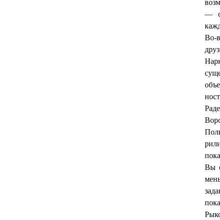
возм
— с
кажд
Во-в
друз
Нар
суще
объе
нос
Раде
Воро
Пол
рили
пока
Вы с
мен
зада
пока
Рык