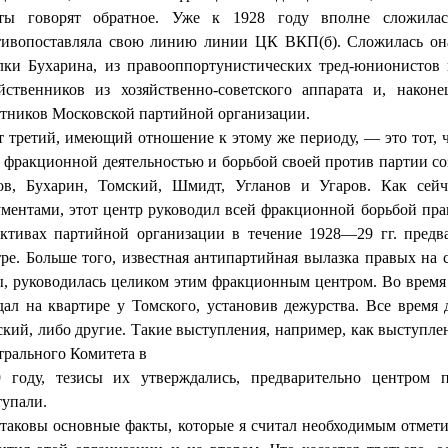
ты говорят обратное. Уже к 1928 году вполне сложилась
тивопоставляла свою линию линии ЦК ВКП(б). Сложилась она,
лки Бухарина, из правооппортунистических тред-юнионистов п
яйственников из хозяйственно-советского аппарата и, на­ко
тников Мос­ковской партийной организации.
 третий, имеющий отношение к этому же периоду, — это тот, ч
 фракцион­ной деятельностью и борьбой своей против партии со
ов, Бухарин, Томский, Шмидт, Угланов и Угаров. Как сейч
ментами, этот центр руководил всей фракцион­ной борьбой пр
активах партийной организации в течение 1928—29 гг. предва
ре. Больше того, из­вестная антипартийная вылазка правых на 
, руководилась целиком этим фракци­онным центром. Во время 
дал на квартире у Томского, установив дежурства. Все время
кий, либо другие. Такие выступления, например, как выступле
рального Комитета в
9 году, тезисы их утверждались, предварительно центром п
тупали.
таковы основные факты, которые я считал необходимым отмети