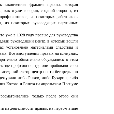
 за­конченная фракция правых, которая
 как я уже говорил, с одной стороны, из
рофсоюзников, из некоторых работни­ков-
нец, из некоторых руководящих партийных
то уже в 1928 году правые для руководства
здали ру­ководящий центр, в который вошли
ас установлено материалами следствия и
авых. Все выступления правых на пленумах,
ри­тельно обязательно обсуждались в этом
съезде профсоюзов, где они пробовали свои
заседаний съезда центр почти беспре­рывно
 дежурили либо Рыков, либо Бухарин, либо
ния Котова и Розита на апрельском Пленуме
ро­сматривались, только после этого они
ть из деятельности правых на первом этапе