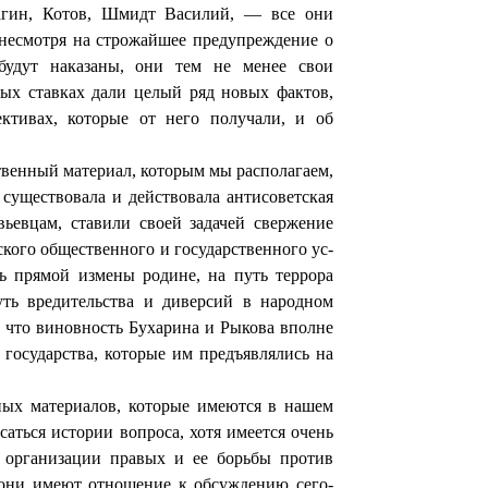
агин, Котов, Шмидт Ва­силий, — все они
 несмотря на строжайшее предупреждение о
бу­дут наказаны, они тем не менее свои
ных ставках дали целый ряд новых фактов,
ктивах, которые от него получали, и об
твенный материал, которым мы располагаем,
существо­вала и действовала антисоветская
ьевцам, ставили своей за­дачей свержение
кого общественного и государственного ус­
ь прямой измены родине, на путь террора
уть вредительства и диверсий в народном
, что виновность Бухарина и Рыко­ва вполне
 государства, которые им предъявлялись на
ных материалов, которые имеются в нашем
аться исто­рии вопроса, хотя имеется очень
я организации правых и ее борьбы против
ку они имеют отношение к обсуждению сего­