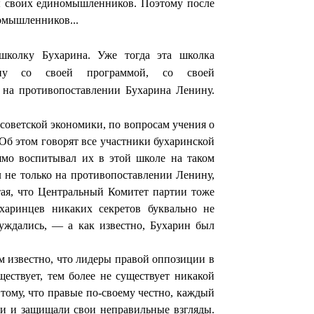
пы своих единомышленников. Поэтому после
о­мышленников...
 школку Бухарина. Уже тогда эта школка
уппу со своей программой, со своей
 на противопоставлении Бухарина Ленину.
м советской экономики, по вопросам учения о
 Об этом говорят все участники бухаринской
ямо воспитывал их в этой школе на таком
л не только на противопоставлении Ленину,
тая, что Центральный Комитет партии тоже
аринцев никаких сек­ретов буквально не
суждались, — а как известно, Бухарин был
м известно, что лидеры правой оппозиции в
ествует, тем более не существует никакой
 тому, что правые по-своему честно, каждый
ли и защищали свои неправильные взгляды.