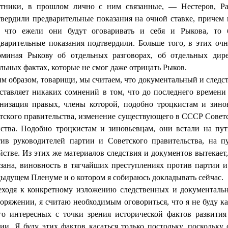
отники, в прошлом лично с ним связанные, — Нестеров, Р
твердили предварительные показания на очной ставке, причем
, что ежели они будут оговаривать и себя и Рыкова, то 
дварительные показания подтвердили. Больше того, в этих оч
оминая Рыкову об отдельных разговорах, об отдельных дире
льных фактах, которые не смог даже отрицать Рыков.
м образом, товарищи, мы считаем, что документальный и следс
ставляет никаких сомнений в том, что до последнего времени 
анизация правых, члены которой, подобно троцкистам и зинов
тского правительства, изменение существу­ющего в СССР Советс
йства. Подобно троцкистам и зиновьевцам, они встали на пут
тив руководи­телей партии и Советского правительства, на п
йстве. Из этих же материалов след­ствия и документов вытекает
зана, виновность в тягчайших преступлениях про­тив партии и
ы­дущем Пленуме и о котором я собираюсь докладывать сейчас.
еходя к конкретному изложению следственных и докумен­таль
оряжении, я считаю необходимым оговориться, что я не буду кас
го интересных с точки зре­ния исторической фактов развити
ии. Я буду этих фактов касаться только по­стольку, посколь