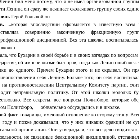
 Ленин бил меня потому, что я не имел организован­ной груп
ти Ленина он сразу же начинает сколачивать группу своих един
оян.
Герой большой он.
ов.
...которая впоследствии оформляется в известную всем
дставляла совершен­но законченную фракционную гр
трифракционной дисциплиной. Вся эта школка воспи­тывалась
 школка
ала, что Бухарин в своей борьбе и в своих взглядах по воп­роса
дарстве, об империализме был прав, тогда как Ленин ошибался.
лки до единого. Причем Бухарин этого и не скрывал. Он пр
ивопоставлении себя Ленину. Больше того, он себя воспитыва
и на противопоставлении Центральному Комитету партии, счи­
водит неправиль­ную политику. От этой школки молодых бух
ествовало. Все секреты, все вопросы По­литбюро, которые об
ом Политбюро, — обязательно обсуждались и в школке.
ой факт, товарищи, имеющий отношение ко второму эта­пу. Все
 году и позже доказывали, что у них никаких фракций не сущ
гальной организации. Они ут­верждали, что все дело сводится к
дельности, не связанные фракционной дис­циплиной, отстаива