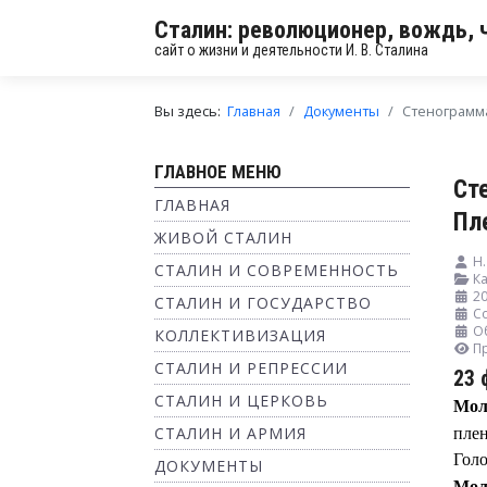
Сталин: революционер, вождь, 
сайт о жизни и деятельности И. В. Сталина
Вы здесь:
Главная
Документы
Стенограмма
ГЛАВНОЕ МЕНЮ
Ст
ГЛАВНАЯ
Пл
ЖИВОЙ СТАЛИН
Н.
СТАЛИН И СОВРЕМЕННОСТЬ
Ка
20
СТАЛИН И ГОСУДАРСТВО
Со
О
КОЛЛЕКТИВИЗАЦИЯ
П
СТАЛИН И РЕПРЕССИИ
23 
СТАЛИН И ЦЕРКОВЬ
Мол
СТАЛИН И АРМИЯ
пле
Голо
ДОКУМЕНТЫ
Мол