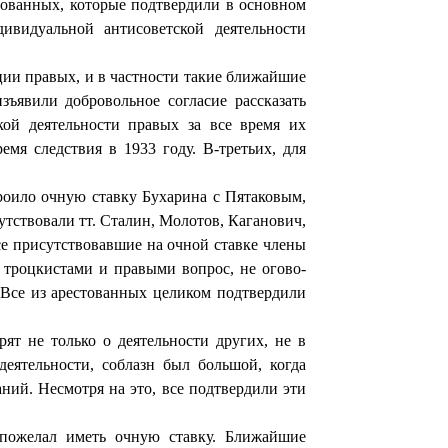
тованных, которые подтвердили в основ­ном
видуальной антисоветской деятельности
ции правых, и в частности такие ближайшие
зъявили добровольное согласие рассказать
ой деятельности правых за все время их
емя следствия в 1933 году. В-третьих, для
оило очную ставку Бухарина с Пятаковым,
тствовали тт. Сталин, Молотов, Каганович,
 присутствовавшие на оч­ной ставке члены
троцкистами и правыми вопрос, не огово­
 Все из арестованных целиком подтвердили
ят не только о деятельности других, не в
еятельности, со­блазн был большой, когда
аний. Несмотря на это, все под­твердили эти
 пожелал иметь очную ставку. Ближайшие