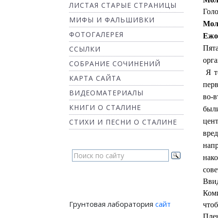
ЛИСТАЯ СТАРЫЕ СТРАНИЦЫ
Голо
МИФЫ И ФАЛЬШИВКИ
Мол
ФОТОГАЛЕРЕЯ
Ежо
Пят
ССЫЛКИ
орга
СОБРАНИЕ СОЧИНЕНИЙ
Я т
КАРТА САЙТА
перв
ВИДЕОМАТЕРИАЛЫ
во-в
КНИГИ О СТАЛИНЕ
был
цен
СТИХИ И ПЕСНИ О СТАЛИНЕ
вред
нап
нако
сове
Ввид
Коми
Грунтовая лаборатория
сайт
что
Пле