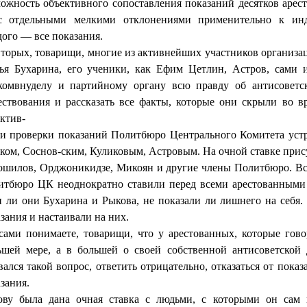
ожность объективного сопоставления по­казаний десятков арес
 отдельными мелкими отклонениями применительно к инди
ого — все по­казания.
торых, товарищи, многие из активнейших участников организа
ья Бу­харина, его ученики, как Ефим Цетлин, Астров, сами и
комвнуделу и партийному органу всю правду об антисоветск
ствования и рассказать все факты, которые они скрыли во вр
ктив-
ти проверки показаний Политбюро Центрального Комитета устр
ком, Соснов-ским, Куликовым, Астровым. На очной ставке прису
шилов, Орджоникидзе, Ми­коян и другие члены Политбюро. Все
итбюро ЦК неоднократно ставили перед всеми арестованными 
 ли они Бухарина и Рыкова, не показали ли лишнего на себя.
зания и настаи­вали на них.
ами понимаете, товарищи, что у арестованных, которые говор
ьшей мере, а в большей о своей собственной антисоветской д
вался такой вопрос, ответить от­рицательно, отказаться от показ
зания.
ову была дана очная ставка с людьми, с которыми он сам