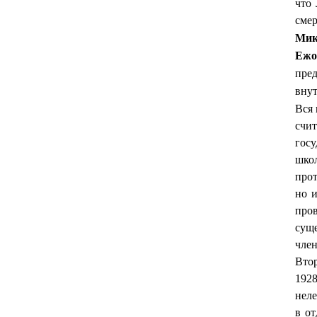
что
смер
Мик
Еж
пре
вну
Вся
счит
госу
шко
прот
но 
про
сущ
член
Втор
1928
неле
в от