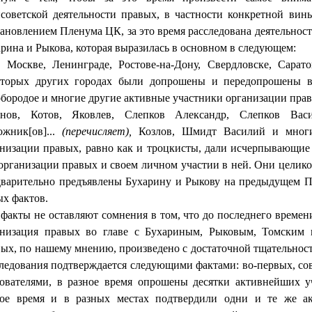
советской деятельности правых, в частно­сти конкретной вин
ановлением Пленума ЦК, за это время расследована деятель­нос
рина и Ры­кова, которая выразилась в основном в следующем:
В Москве, Ленинграде, Ростове-на-Дону, Свердловске, Са­рат
оторых других городах были допрошены и передопрошены вн
бородое и многие другие активные участники организации правы
анов, Котов, Яковлев, Слепков Александр, Слепков Васи
ожник[ов]...
(пере­числяет),
Козлов, Шмидт Василий и многие
низации правых, равно как и троцкисты, дали исчерпывающие 
организации правых и своем личном участии в ней. Они це­лик
дварительно предъявлены Бухарину и Рыкову на предыдущем П
х фактов.
факты не оставляют сомнения в том, что до последнего времен
анизация правых во главе с Бухариным, Рыковым, Томским и
ых, по нашему мнению, произ­ведено с достаточной тщательност
ледования подтверждается следующими фак­тами: во-первых, с
дователями, в разное время опрошены десятки активнейших у
ное время и в раз­ных местах подтвердили одни и те же ак